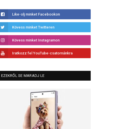
Like-olj minket Facebookon
Kövess minket Twitteren
Kövess minket Instagramon
Iratkozz fel YouTube-csatornánkra
EZEKRŐL SE MARADJ LE