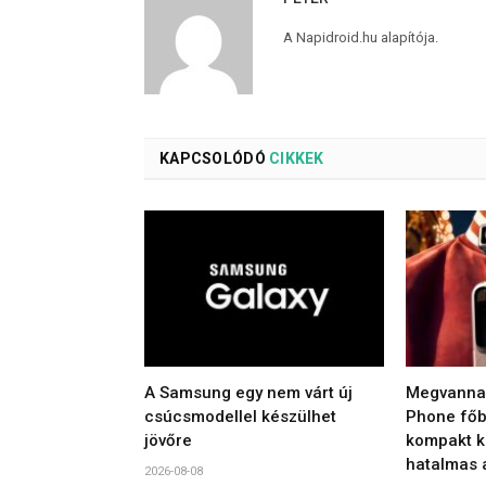
A Napidroid.hu alapítója.
KAPCSOLÓDÓ
CIKKEK
A Samsung egy nem várt új
Megvannak
csúcsmodellel készülhet
Phone főbb
jövőre
kompakt ki
hatalmas 
2026-08-08