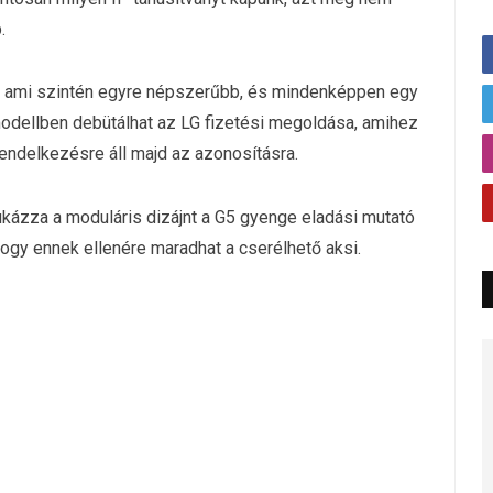
.
t, ami szintén egyre népszerűbb, és mindenképpen egy
modellben debütálhat az LG fizetési megoldása, amihez
rendelkezésre áll majd az azonosításra.
kukázza a moduláris dizájnt a G5 gyenge eladási mutató
hogy ennek ellenére maradhat a cserélhető aksi.