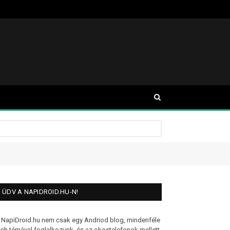
ÜDV A NAPIDROID.HU-N!
 NapiDroid.hu nem csak egy Andriod blog, mindenféle
ech témával foglalkozunk, és az okostelefonok mellett