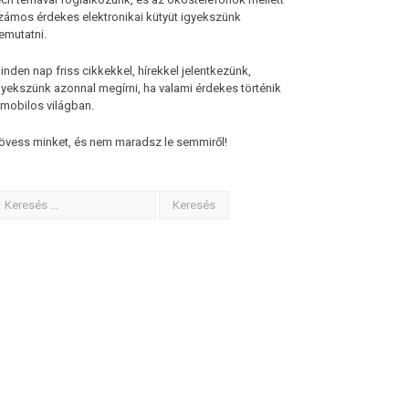
zámos érdekes elektronikai kütyüt igyekszünk
emutatni.
inden nap friss cikkekkel, hírekkel jelentkezünk,
gyekszünk azonnal megírni, ha valami érdekes történik
 mobilos világban.
övess minket, és nem maradsz le semmiről!