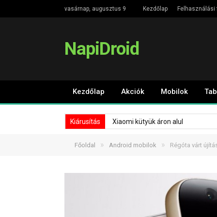
vasárnap, augusztus 9
Kezdőlap
Felhasználási 
NapiDroid
Kezdőlap
Akciók
Mobilok
Tab
Kiárusítás
Xiaomi kütyük áron alul
»
»
Főoldal
Android mobilok
Régóta várt újít