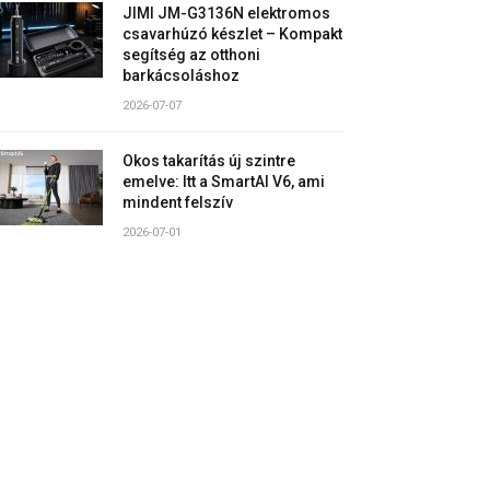
JIMI JM-G3136N elektromos
csavarhúzó készlet – Kompakt
segítség az otthoni
barkácsoláshoz
2026-07-07
Okos takarítás új szintre
emelve: Itt a SmartAI V6, ami
mindent felszív
2026-07-01