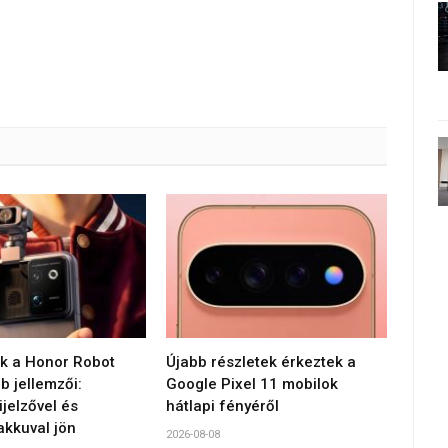
 a Honor Robot
Újabb részletek érkeztek a
 jellemzői:
Google Pixel 11 mobilok
jelzővel és
hátlapi fényéről
akkuval jön
2026-08-08