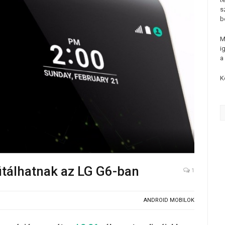
s
b
M
i
a
K
ütálhatnak az LG G6-ban
1
ANDROID MOBILOK