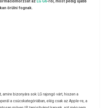
nformációmorzsát az
LG G6
-ról, most pedig újabb
kan örülni fognak.
t, amire bizonyára sok LG rajongó várt, hiszen a
perál a csúcskategóriában, elég csak az Apple-re, a
ntosan milyen IP tanúsítványt kapunk, azt még nem