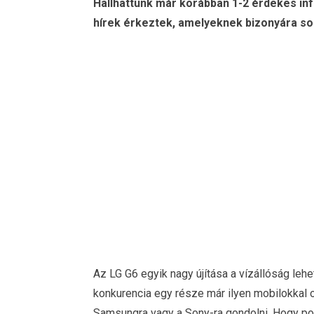
Hallhattunk már korábban 1-2 érdekes i
hírek érkeztek, amelyeknek bizonyára so
Az LG G6 egyik nagy újítása a vízállóság lehe
konkurencia egy része már ilyen mobilokkal o
Samsungra vagy a Sony-ra gondolni. Hogy po