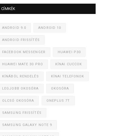
CÍMKÉK
ANDROID 9.0
ANDROID 10
ANDROID FRISSÍTÉS
FACEBOOK MESSENGER
HUAWEI P30
HUAWEI MATE 30 PRO
KÍNAI CUCCOK
KÍNÁBÓL RENDELÉS
KÍNAI TELEFONOK
LEGJOBB OKOSÓRA
OKOSÓRA
OLCSÓ OKOSÓRA
ONEPLUS 7T
SAMSUNG FRISSÍTÉS
SAMSUNG GALAXY NOTE 9