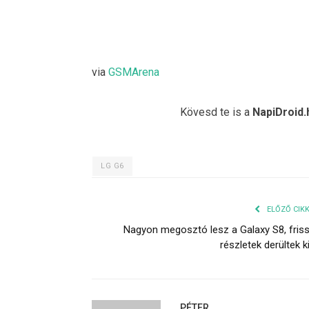
via
GSMArena
Kövesd te is a
NapiDroid.
LG G6
ELŐZŐ CIK
Nagyon megosztó lesz a Galaxy S8, fris
részletek derültek k
PÉTER