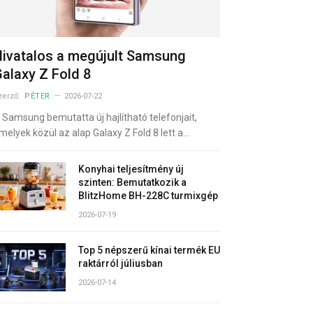
ivatalos a megújult Samsung
alaxy Z Fold 8
zerző:
PÉTER
2026-07-22
 Samsung bemutatta új hajlítható telefonjait,
melyek közül az alap Galaxy Z Fold 8 lett a…
Konyhai teljesítmény új
szinten: Bemutatkozik a
BlitzHome BH-228C turmixgép
2026-07-19
Top 5 népszerű kínai termék EU
raktárról júliusban
2026-07-14