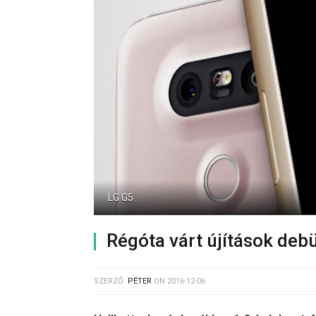
LG G5
Régóta várt újítások deb
SZERZŐ:
PÉTER
ON
2016-12-06