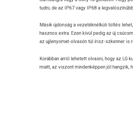
tudni, de az IP67 vagy IP68 a legvalószínűbb
Másik újdonság a vezetéknélküli töltés lehe
hasznos extra. Ezen kívül pedig az új csúcs
az ujjlenyomat-olvasón túl írisz-szkenner is 
Korábban arról lehetett olvasni, hogy az LG 
miatt, az viszont mindenképpen jól hangzik, 