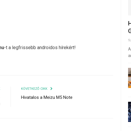
H
G
S
hu
-t a legfrissebb androidos hírekért!
A
a
K
KÖVETKEZŐ CIKK
s
Hivatalos a Meizu M5 Note
i