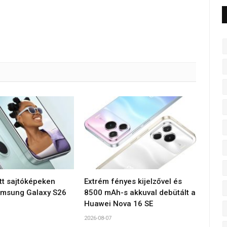
tt sajtóképeken
Extrém fényes kijelzővel és
amsung Galaxy S26
8500 mAh-s akkuval debütált a
Huawei Nova 16 SE
2026-08-07