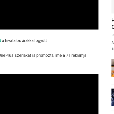
H
G
S
d
a hivatalos árakkal együtt.
A
a
nePlus szériákat is promózta, íme a 7T reklámja