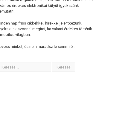
zámos érdekes elektronikai kütyüt igyekszünk
emutatni.
inden nap friss cikkekkel, hírekkel jelentkezünk,
gyekszünk azonnal megírni, ha valami érdekes történik
 mobilos világban.
övess minket, és nem maradsz le semmiről!