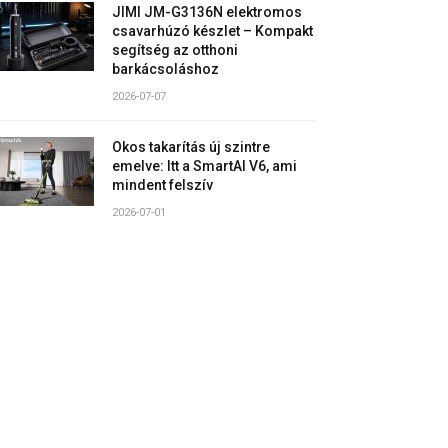
JIMI JM-G3136N elektromos
csavarhúzó készlet – Kompakt
segítség az otthoni
barkácsoláshoz
2026-07-07
Okos takarítás új szintre
emelve: Itt a SmartAI V6, ami
mindent felszív
2026-07-01