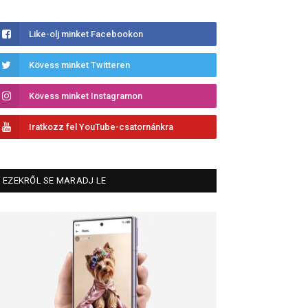
Like-olj minket Facebookon
Kövess minket Twitteren
Kövess minket Instagramon
Iratkozz fel YouTube-csatornánkra
EZEKRŐL SE MARADJ LE