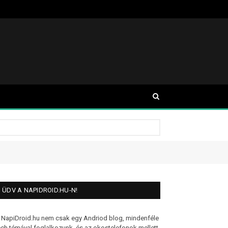
ÜDV A NAPIDROID.HU-N!
 NapiDroid.hu nem csak egy Andriod blog, mindenféle
ech témával foglalkozunk, és az okostelefonok mellett