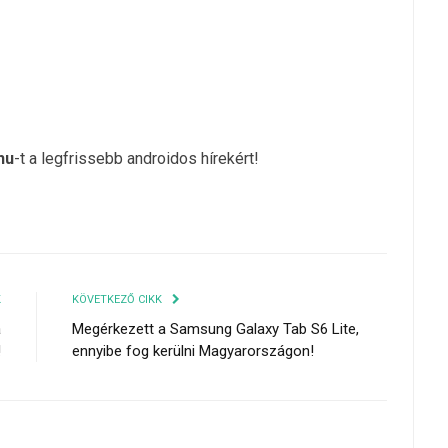
hu
-t a legfrissebb androidos hírekért!
K
KÖVETKEZŐ CIKK
a
Megérkezett a Samsung Galaxy Tab S6 Lite,
!
ennyibe fog kerülni Magyarországon!