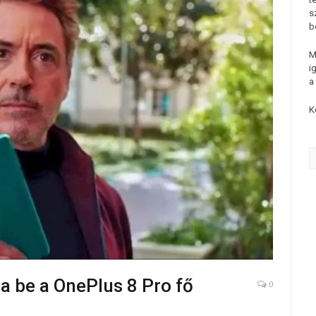
s
b
M
i
a
K
a be a OnePlus 8 Pro fő
0