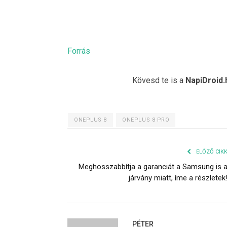
Forrás
Kövesd te is a
NapiDroid.
ONEPLUS 8
ONEPLUS 8 PRO
ELŐZŐ CIK
Meghosszabbítja a garanciát a Samsung is 
járvány miatt, íme a részletek
PÉTER