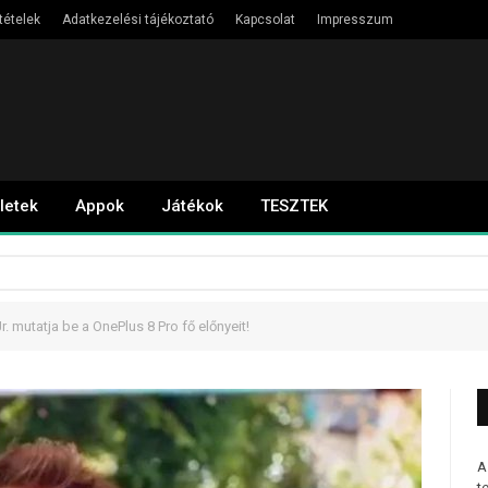
tételek
Adatkezelési tájékoztató
Kapcsolat
Impresszum
letek
Appok
Játékok
TESZTEK
. mutatja be a OnePlus 8 Pro fő előnyeit!
A
t