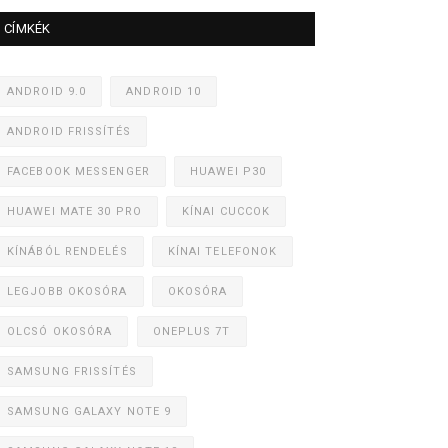
CÍMKÉK
ANDROID 9.0
ANDROID 10
ANDROID FRISSÍTÉS
FACEBOOK MESSENGER
HUAWEI P30
HUAWEI MATE 30 PRO
KÍNAI CUCCOK
KÍNÁBÓL RENDELÉS
KÍNAI TELEFONOK
LEGJOBB OKOSÓRA
OKOSÓRA
OLCSÓ OKOSÓRA
ONEPLUS 7T
SAMSUNG FRISSÍTÉS
SAMSUNG GALAXY NOTE 9