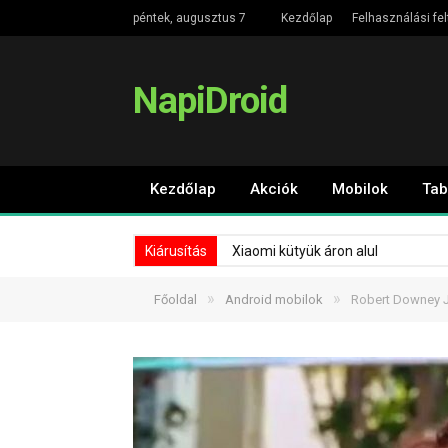
péntek, augusztus 7
Kezdőlap
Felhasználási fel
NapiDroid
Kezdőlap
Akciók
Mobilok
Tab
Kiárusítás
Xiaomi kütyük áron alul
»
»
Főoldal
Android mobilok
Robert Downey Jr