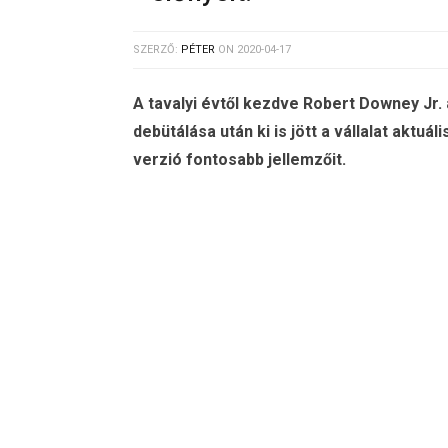
SZERZŐ:
PÉTER
ON
2020-04-17
A tavalyi évtől kezdve Robert Downey Jr. 
debütálása után ki is jött a vállalat aktuá
verzió fontosabb jellemzőit.