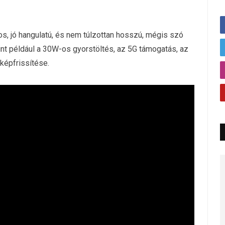
ros, jó hangulatú, és nem túlzottan hosszú, mégis szó
nt például a 30W-os gyorstöltés, az 5G támogatás, az
képfrissítése.