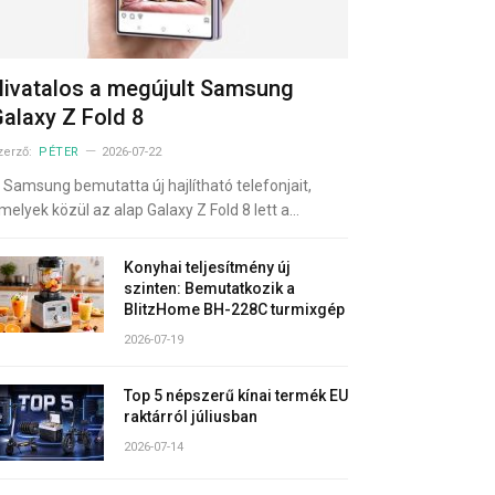
ivatalos a megújult Samsung
alaxy Z Fold 8
zerző:
PÉTER
2026-07-22
 Samsung bemutatta új hajlítható telefonjait,
melyek közül az alap Galaxy Z Fold 8 lett a…
Konyhai teljesítmény új
szinten: Bemutatkozik a
BlitzHome BH-228C turmixgép
2026-07-19
Top 5 népszerű kínai termék EU
raktárról júliusban
2026-07-14