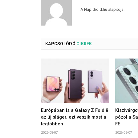
A Napidroid.hu alapítója.
KAPCSOLÓDÓ
CIKKEK
Európában is a Galaxy Z Fold 8
Kiszivárgo
az új sláger, ezt veszik most a
pózol a S
legtöbben
FE
2026-08-07
2026-08-07