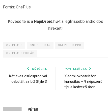
Forrás: OnePlus
Kövesd te is a
NapiDroid.hu
-t a legfrissebb androidos
hírekért!
ONEPLUS 8
ONEPLUS 8 ÁR
ONEPLUS 8 PRO
ONEPLUS 8 PRO ÁR
ELŐZŐ CIKK
KÖVETKEZŐ CIKK
Két éves csúcsprocival
Xiaomi okostelefon
debütált az LG Style 3
kiárusítás – 9 népszerű
típus kedvező áron!
PÉTER