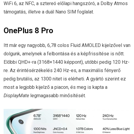
WiFi 6, az NFC, a sztereó előlapi hangszóró, a Dolby Atmos
támogatás, illetve a duál Nano SIM foglalat.
OnePlus 8 Pro
Itt már egy nagyobb, 6,78 colos Fluid AMOLED kijelzővel van
dolgunk, amelynek a felbontása és a képfrissítése is nőtt.
Előbbi QHD+-ra (3168×1440 képpont), utóbbi pedig 120 Hz-
re. Az érintésérzékelés 240 Hz-es, a maximális fényerő
pedig brutális, az 1300 nitet is elérheti. A gyártó szerint ez
most a legjobb kijelző a piacon, és meg is kapta a
DisplayMate
legmagasabb minősítését.