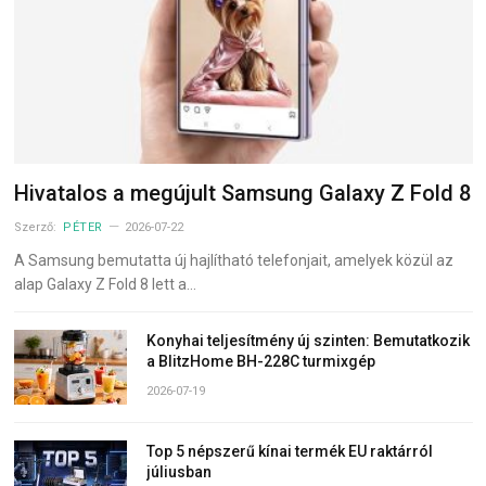
Hivatalos a megújult Samsung Galaxy Z Fold 8
Szerző:
PÉTER
2026-07-22
A Samsung bemutatta új hajlítható telefonjait, amelyek közül az
alap Galaxy Z Fold 8 lett a…
Konyhai teljesítmény új szinten: Bemutatkozik
a BlitzHome BH-228C turmixgép
2026-07-19
Top 5 népszerű kínai termék EU raktárról
júliusban