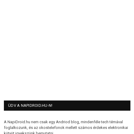
ÜDV A NAPIDROID.HU-N!
A NapiDroid.hu nem csak egy Andriod blog, mindenféle tech témával
foglalkozunk, és az okostelefonok mellett számos érdekes elektronikai
kütyüt igyekszünk bemutatni.