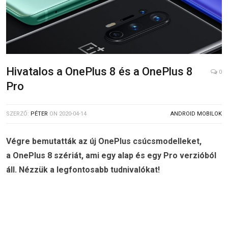
Hivatalos a OnePlus 8 és a OnePlus 8
0
Pro
SZERZŐ:
PÉTER
ON
2020-04-14
ANDROID MOBILOK
Végre bemutatták az új OnePlus csúcsmodelleket,
a OnePlus 8 szériát, ami egy alap és egy Pro verzióból
áll. Nézzük a legfontosabb tudnivalókat!