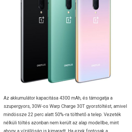
Az akkumulátor kapacitása 4300 mAh, és támogatja a
szupergyors, 30W-os Warp Charge 30T gyorstöltést, amivel
mindössze 22 perc alatt 50%-ra tölthető a telep. Vezeték
nélküli töltés azonban nem került az alap modellbe, mint
ahogy a vízállóság is kimaradt. Ha ezek fontosak a