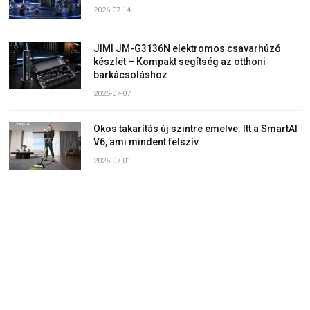
2026-07-14
JIMI JM-G3136N elektromos csavarhúzó
készlet – Kompakt segítség az otthoni
barkácsoláshoz
2026-07-07
Okos takarítás új szintre emelve: Itt a SmartAI
V6, ami mindent felszív
2026-07-01