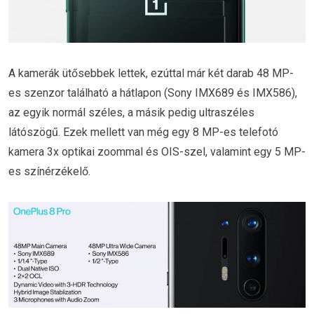
A kamerák ütősebbek lettek, ezúttal már két darab 48 MP-
es szenzor található a hátlapon (Sony IMX689 és IMX586),
az egyik normál széles, a másik pedig ultraszéles
látószögű. Ezek mellett van még egy 8 MP-es telefotó
kamera 3x optikai zoommal és OIS-szel, valamint egy 5 MP-
es színérzékelő.