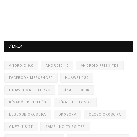
CÍMKÉK
ANDROID 9.0
ANDROID 10
ANDROID FRISSÍTÉS
FACEBOOK MESSENGER
HUAWEI P30
HUAWEI MATE 30 PRO
KÍNAI CUCCOK
KÍNÁBÓL RENDELÉS
KÍNAI TELEFONOK
LEGJOBB OKOSÓRA
OKOSÓRA
OLCSÓ OKOSÓRA
ONEPLUS 7T
SAMSUNG FRISSÍTÉS