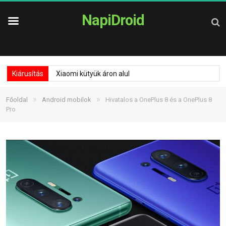
NapiDroid
Kiárusítás
Xiaomi kütyük áron alul
»
»
Főoldal
Android mobilok
Hivatalos a OnePlus 8 és a OnePlus 8
Pro