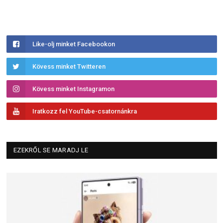
Like-olj minket Facebookon
Kövess minket Twitteren
Kövess minket Instagramon
Iratkozz fel YouTube-csatornánkra
EZEKRŐL SE MARADJ LE