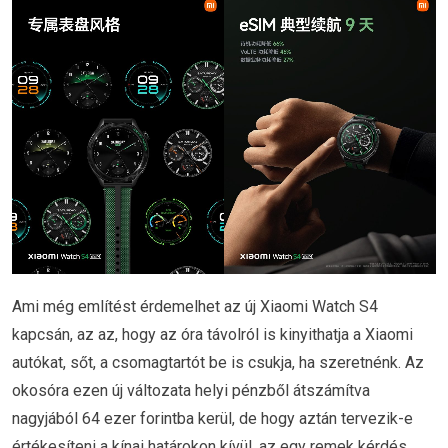
Ami még említést érdemelhet az új Xiaomi Watch S4
kapcsán, az az, hogy az óra távolról is kinyithatja a Xiaomi
autókat, sőt, a csomagtartót be is csukja, ha szeretnénk. Az
okosóra ezen új változata helyi pénzből átszámítva
nagyjából 64 ezer forintba kerül, de hogy aztán tervezik-e
értékesíteni a kínai határokon kívül, az egy remek kérdés.