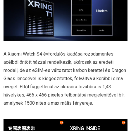
A Xiaomi Watch S4 évfordulós kiadása rozsdamentes
acélból öntött házzal rendelkezik, akárcsak az eredeti
modell, de az eSIM-es változatot karbon kerettel és Dragon
Glass lencsével is kiegészítették, felváltva a korábbi sima
üveget. Ettől függetlenül az okosóra továbbra is 1,43
hüvelykes, 466 x 466 pixeles felbontású megjelenítővel bír,
amelynek 1500 nites a maximális fényereje.