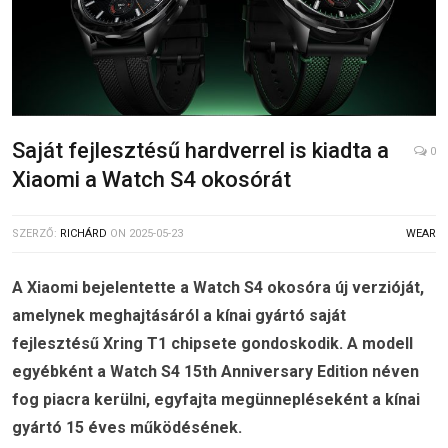
Saját fejlesztésű hardverrel is kiadta a
0
Xiaomi a Watch S4 okosórát
SZERZŐ:
RICHÁRD
ON
2025-05-23
WEAR
A Xiaomi bejelentette a Watch S4 okosóra új verzióját,
amelynek meghajtásáról a kínai gyártó saját
fejlesztésű Xring T1 chipsete gondoskodik. A modell
egyébként a Watch S4 15th Anniversary Edition néven
fog piacra kerülni, egyfajta megünnepléseként a kínai
gyártó 15 éves működésének.