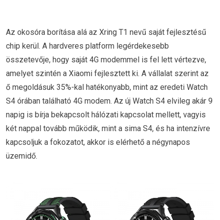
Az okosóra borítása alá az Xring T1 nevű saját fejlesztésű
chip kerül. A hardveres platform legérdekesebb
összetevője, hogy saját 4G modemmel is fel lett vértezve,
amelyet szintén a Xiaomi fejlesztett ki. A vállalat szerint az
ő megoldásuk 35%-kal hatékonyabb, mint az eredeti Watch
S4 órában található 4G modem. Az új Watch S4 elvileg akár 9
napig is bírja bekapcsolt hálózati kapcsolat mellett, vagyis
két nappal tovább működik, mint a sima S4, és ha intenzívre
kapcsoljuk a fokozatot, akkor is elérhető a négynapos
üzemidő.