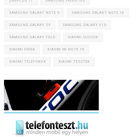
ONEPLUS 7T
SAMSUNG FRISSÍTÉS
SAMSUNG GALAXY NOTE 9
SAMSUNG GALAXY NOTE 10
SAMSUNG GALAXY S9
SAMSUNG GALAXY S10
SAMSUNG GALAXY FOLD
XIAOMI CUCCOK
XIAOMI HÍREK
XIAOMI MI NOTE 10
XIAOMI TELEFONOK
XIAOMI TESZTEK