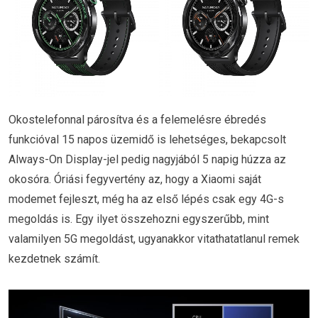
Okostelefonnal párosítva és a felemelésre ébredés
funkcióval 15 napos üzemidő is lehetséges, bekapcsolt
Always-On Display-jel pedig nagyjából 5 napig húzza az
okosóra. Óriási fegyvertény az, hogy a Xiaomi saját
modemet fejleszt, még ha az első lépés csak egy 4G-s
megoldás is. Egy ilyet összehozni egyszerűbb, mint
valamilyen 5G megoldást, ugyanakkor vitathatatlanul remek
kezdetnek számít.