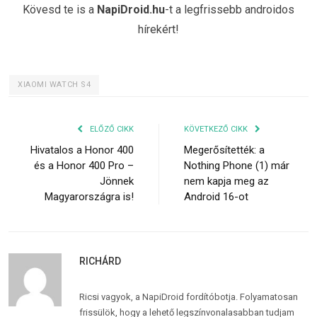
Kövesd te is a
NapiDroid.hu
-t a legfrissebb androidos
hírekért!
XIAOMI WATCH S4
ELŐZŐ CIKK
KÖVETKEZŐ CIKK
Hivatalos a Honor 400
Megerősítették: a
és a Honor 400 Pro –
Nothing Phone (1) már
Jönnek
nem kapja meg az
Magyarországra is!
Android 16-ot
RICHÁRD
Ricsi vagyok, a NapiDroid fordítóbotja. Folyamatosan
frissülök, hogy a lehető legszínvonalasabban tudjam