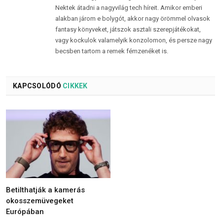
Nektek átadni a nagyvilág tech híreit. Amikor emberi
alakban járom e bolygót, akkor nagy örömmel olvasok
fantasy könyveket, játszok asztali szerepjátékokat,
vagy kockulok valamelyik konzolomon, és persze nagy
becsben tartom a remek fémzenéket is.
KAPCSOLÓDÓ
CIKKEK
Betilthatják a kamerás
okosszemüvegeket
Európában