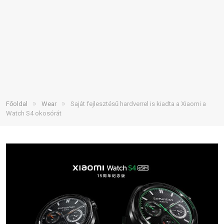
»
»
Főoldal
Wear
Saját fejlesztésű hardverrel is kiadta a Xiaomi a
Watch S4 okosórát