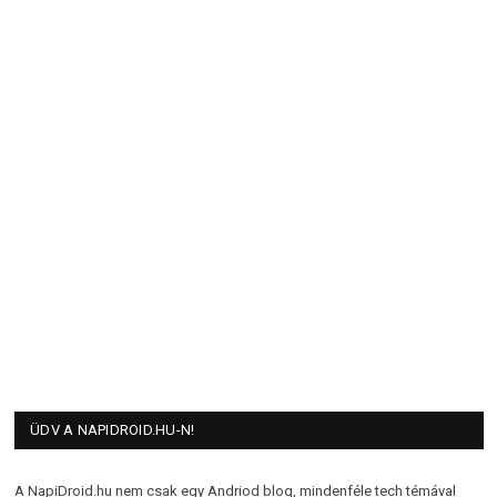
ÜDV A NAPIDROID.HU-N!
A NapiDroid.hu nem csak egy Andriod blog, mindenféle tech témával