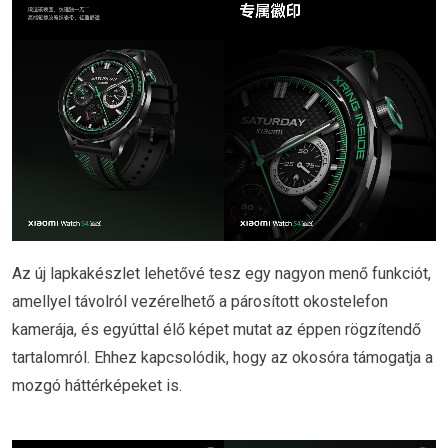
Az új lapkakészlet lehetővé tesz egy nagyon menő funkciót,
amellyel távolról vezérelhető a párosított okostelefon
kamerája, és egyúttal élő képet mutat az éppen rögzítendő
tartalomról. Ehhez kapcsolódik, hogy az okosóra támogatja a
mozgó háttérképeket is.