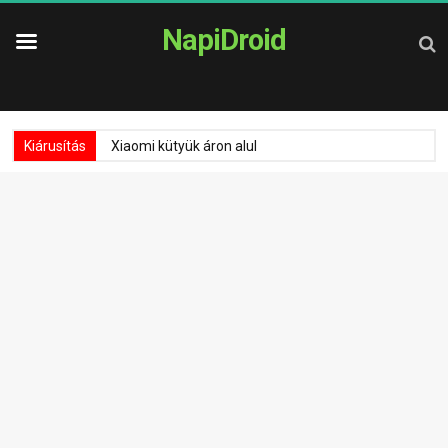
NapiDroid
Kiárusítás
Xiaomi kütyük áron alul