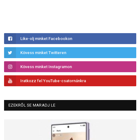
Like-olj minket Facebookon
Kövess minket Twitteren
Kövess minket Instagramon
Iratkozz fel YouTube-csatornánkra
EZEKRŐL SE MARADJ LE