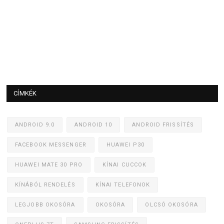
CÍMKÉK
ANDROID 9.0
ANDROID 10
ANDROID FRISSÍTÉS
FACEBOOK MESSENGER
HUAWEI P30
HUAWEI MATE 30 PRO
KÍNAI CUCCOK
KÍNÁBÓL RENDELÉS
KÍNAI TELEFONOK
LEGJOBB OKOSÓRA
OKOSÓRA
OLCSÓ OKOSÓRA