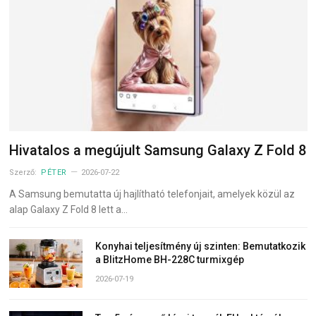
Hivatalos a megújult Samsung Galaxy Z Fold 8
Szerző:
PÉTER
2026-07-22
A Samsung bemutatta új hajlítható telefonjait, amelyek közül az
alap Galaxy Z Fold 8 lett a…
Konyhai teljesítmény új szinten: Bemutatkozik
a BlitzHome BH-228C turmixgép
2026-07-19