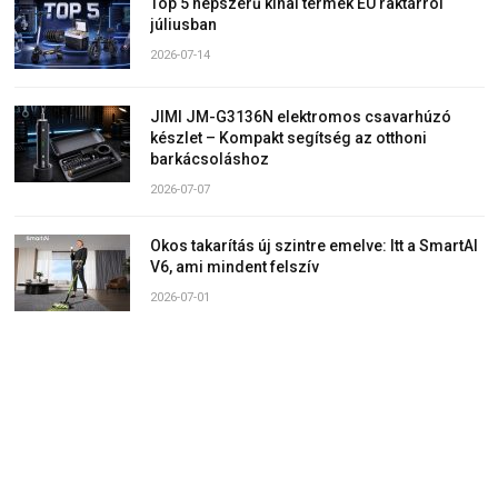
Top 5 népszerű kínai termék EU raktárról
júliusban
2026-07-14
JIMI JM-G3136N elektromos csavarhúzó
készlet – Kompakt segítség az otthoni
barkácsoláshoz
2026-07-07
Okos takarítás új szintre emelve: Itt a SmartAI
V6, ami mindent felszív
2026-07-01