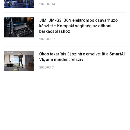
2026-07-14
JIMI JM-G3136N elektromos csavarhúzó
készlet – Kompakt segítség az otthoni
barkácsoláshoz
2026-07-07
Okos takarítás új szintre emelve: Itt a SmartAI
V6, ami mindent felszív
2026-07-01