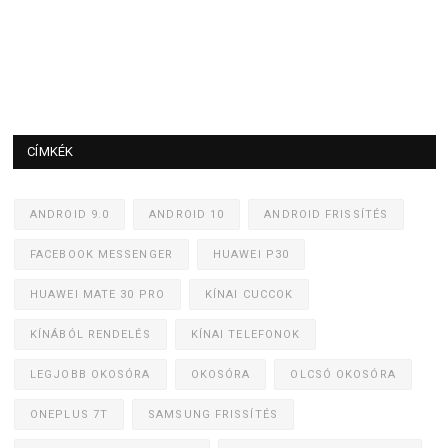
CÍMKÉK
ANDROID 9.0
ANDROID 10
ANDROID FRISSÍTÉS
FACEBOOK MESSENGER
HUAWEI P30
HUAWEI MATE 30 PRO
KÍNAI CUCCOK
KÍNÁBÓL RENDELÉS
KÍNAI TELEFONOK
LEGJOBB OKOSÓRA
OKOSÓRA
OLCSÓ OKOSÓRA
ONEPLUS 7T
SAMSUNG FRISSÍTÉS