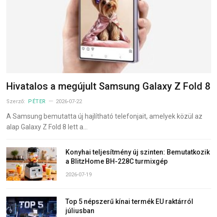
Hivatalos a megújult Samsung Galaxy Z Fold 8
Szerző:
PÉTER
2026-07-22
A Samsung bemutatta új hajlítható telefonjait, amelyek közül az
alap Galaxy Z Fold 8 lett a…
Konyhai teljesítmény új szinten: Bemutatkozik
a BlitzHome BH-228C turmixgép
2026-07-19
Top 5 népszerű kínai termék EU raktárról
júliusban