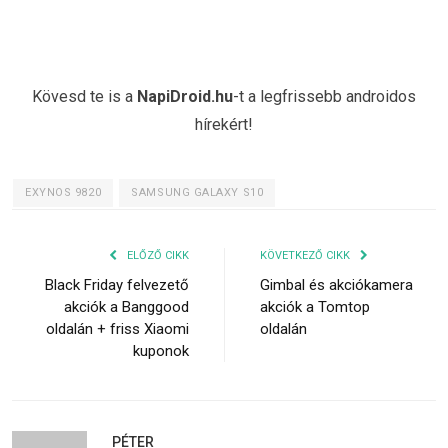
Kövesd te is a
NapiDroid.hu
-t a legfrissebb androidos
hírekért!
EXYNOS 9820
SAMSUNG GALAXY S10
ELŐZŐ CIKK
KÖVETKEZŐ CIKK
Black Friday felvezető
Gimbal és akciókamera
akciók a Banggood
akciók a Tomtop
oldalán + friss Xiaomi
oldalán
kuponok
PÉTER