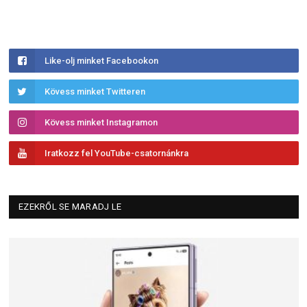
Like-olj minket Facebookon
Kövess minket Twitteren
Kövess minket Instagramon
Iratkozz fel YouTube-csatornánkra
EZEKRŐL SE MARADJ LE