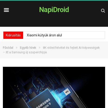
NapiDroid
Kiárusítás
Xiaomi kütyük áron alul
»
»
Főoldal
Egyéb hírek
8K videófelvétel és fejlett AI-képességek
– itt a Samsung új szuperchipje