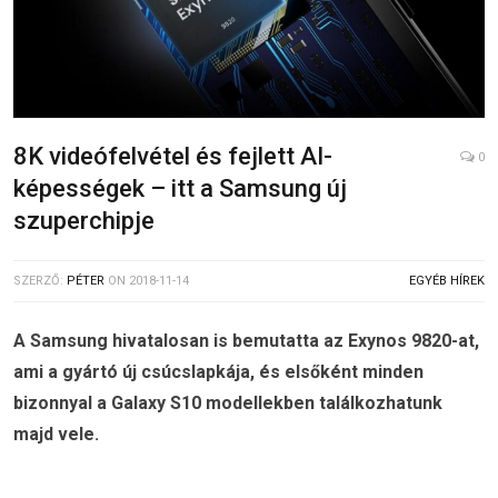
8K videófelvétel és fejlett AI-
0
képességek – itt a Samsung új
szuperchipje
SZERZŐ:
PÉTER
ON
2018-11-14
EGYÉB HÍREK
A Samsung hivatalosan is bemutatta az Exynos 9820-at,
ami a gyártó új csúcslapkája, és elsőként minden
bizonnyal a Galaxy S10 modellekben találkozhatunk
majd vele.