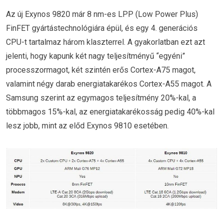
Az új Exynos 9820 már 8 nm-es LPP (Low Power Plus)
FinFET gyártástechnológiára épül, és egy 4. generációs
CPU-t tartalmaz három klaszterrel. A gyakorlatban ezt azt
jelenti, hogy kapunk két nagy teljesítményű “egyéni”
processzormagot, két szintén erős Cortex-A75 magot,
valamint négy darab energiatakarékos Cortex-A55 magot. A
Samsung szerint az egymagos teljesítmény 20%-kal, a
többmagos 15%-kal, az energiatakarékosság pedig 40%-kal
lesz jobb, mint az előd Exynos 9810 esetében.