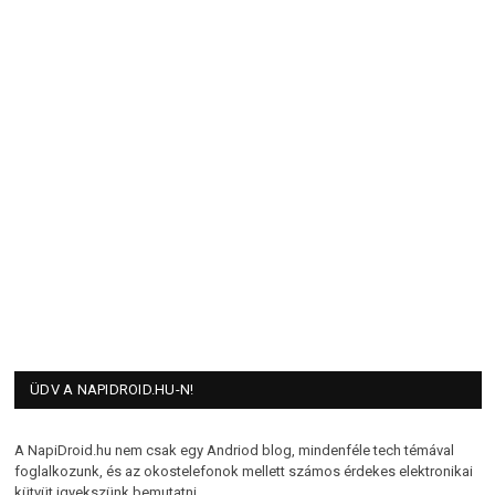
ÜDV A NAPIDROID.HU-N!
A NapiDroid.hu nem csak egy Andriod blog, mindenféle tech témával
foglalkozunk, és az okostelefonok mellett számos érdekes elektronikai
kütyüt igyekszünk bemutatni.