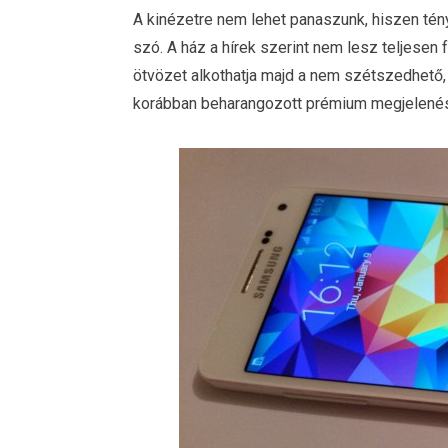
A kinézetre nem lehet panaszunk, hiszen tény
szó. A ház a hírek szerint nem lesz teljesen
ötvözet alkothatja majd a nem szétszedhető
korábban beharangozott prémium megjelenés