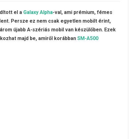
ított el a
Galaxy Alpha
-val, ami prémium, fémes
elent. Persze ez nem csak egyetlen mobilt érint,
 három újabb A-szériás mobil van készülőben. Ezek
kozhat majd be, amiről korábban
SM-A500