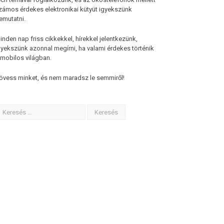
zámos érdekes elektronikai kütyüt igyekszünk
emutatni.
inden nap friss cikkekkel, hírekkel jelentkezünk,
gyekszünk azonnal megírni, ha valami érdekes történik
 mobilos világban.
övess minket, és nem maradsz le semmiről!