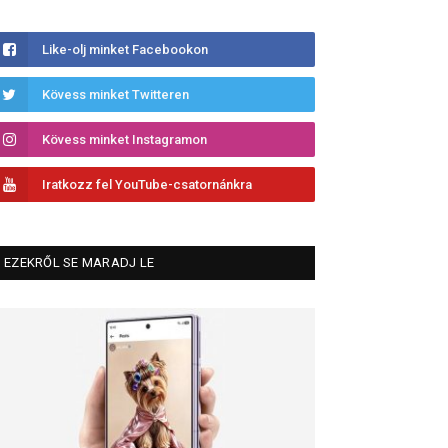
Like-olj minket Facebookon
Kövess minket Twitteren
Kövess minket Instagramon
Iratkozz fel YouTube-csatornánkra
EZEKRŐL SE MARADJ LE