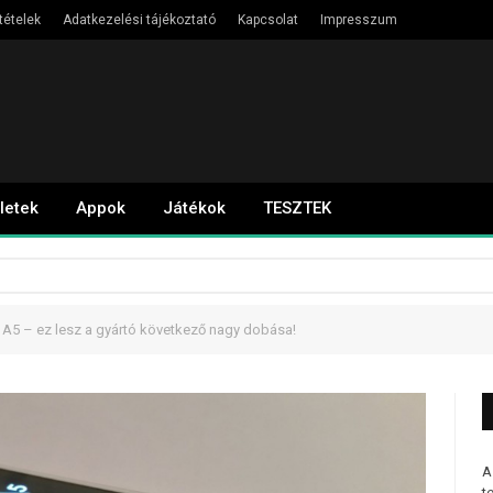
tételek
Adatkezelési tájékoztató
Kapcsolat
Impresszum
letek
Appok
Játékok
TESZTEK
A5 – ez lesz a gyártó következő nagy dobása!
A
t