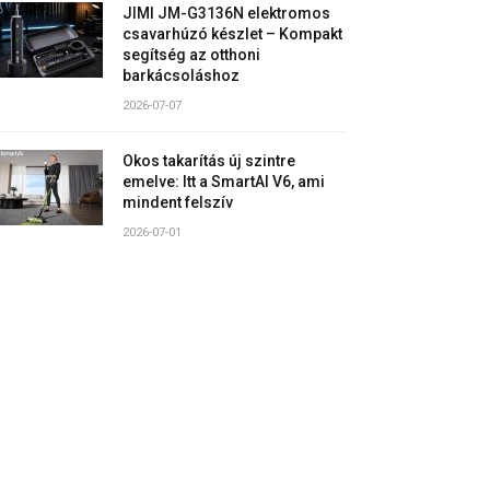
JIMI JM-G3136N elektromos
csavarhúzó készlet – Kompakt
segítség az otthoni
barkácsoláshoz
2026-07-07
Okos takarítás új szintre
emelve: Itt a SmartAI V6, ami
mindent felszív
2026-07-01