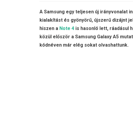
A Samsung egy teljesen új irányvonalat ind
kialakítást és gyönyörű, újszerű dizájnt j
hiszen a
Note 4
is hasonló lett, ráadásul
közül először a Samsung Galaxy A5 mutat
kódnéven már elég sokat olvashattunk.