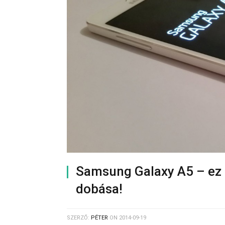
Samsung Galaxy A5 – ez 
dobása!
SZERZŐ:
PÉTER
ON
2014-09-19