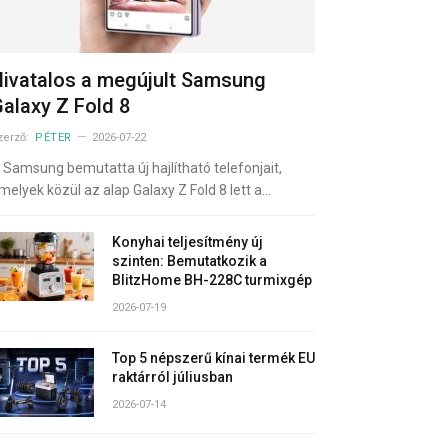
ivatalos a megújult Samsung
alaxy Z Fold 8
zerző:
PÉTER
2026-07-22
 Samsung bemutatta új hajlítható telefonjait,
melyek közül az alap Galaxy Z Fold 8 lett a…
Konyhai teljesítmény új
szinten: Bemutatkozik a
BlitzHome BH-228C turmixgép
2026-07-19
Top 5 népszerű kínai termék EU
raktárról júliusban
2026-07-14