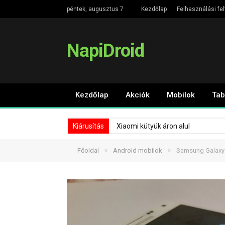
péntek, augusztus 7
Kezdőlap
Felhasználási fel
NapiDroid
Kezdőlap
Akciók
Mobilok
Tab
Kiárusítás
Xiaomi kütyük áron alul
»
»
Főoldal
Android mobilok
Samsung Galaxy 