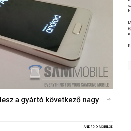
s
b
M
i
a
K
lesz a gyártó következő nagy
3
ANDROID MOBILOK