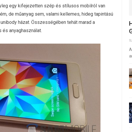
leg egy kifejezetten szép és stílusos mobilról van
 fém, de műanyag sem, valami kellemes, hideg tapintású
, unibody házat. Összességében tehát marad a
H
 és anyaghasználat.
G
S
A
a