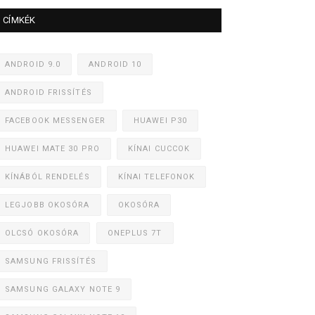
CÍMKÉK
ANDROID 9.0
ANDROID 10
ANDROID FRISSÍTÉS
FACEBOOK MESSENGER
HUAWEI P30
HUAWEI MATE 30 PRO
KÍNAI CUCCOK
KÍNÁBÓL RENDELÉS
KÍNAI TELEFONOK
LEGJOBB OKOSÓRA
OKOSÓRA
OLCSÓ OKOSÓRA
ONEPLUS 7T
SAMSUNG FRISSÍTÉS
SAMSUNG GALAXY NOTE 9