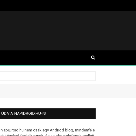
ÜDV A NAPIDROID.HU-N!
 NapiDroid.hu nem csak egy Andriod blog, mindenféle
ech témával foglalkozunk, és az okostelefonok mellett