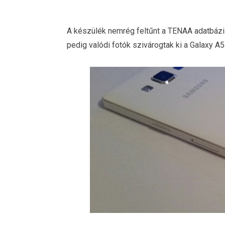
A készülék nemrég feltűnt a TENAA adatbázi
pedig valódi fotók szivárogtak ki a Galaxy A5-