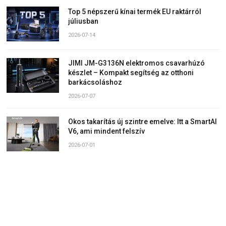
Top 5 népszerű kínai termék EU raktárról
júliusban
2026-07-14
JIMI JM-G3136N elektromos csavarhúzó
készlet – Kompakt segítség az otthoni
barkácsoláshoz
2026-07-07
Okos takarítás új szintre emelve: Itt a SmartAI
V6, ami mindent felszív
2026-07-01