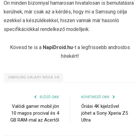
On minden bizonnyal hamarosan hivatalosan is bemutatásra
kerülnek, már csak az a kérdés, hogy mi a Samsung célja
ezekkel a készülékekkel, hiszen vannak már hasonló
specifikációkkal rendelkező modelljeik.
Kövesd te is a
NapiDroid.hu
-t a legfrissebb androidos
hírekért!
SAMSUNG GALAXY MEGA ON
ELŐZŐ CIKK
KÖVETKEZŐ CIKK
Valódi gamer mobil jön
Óriási 4K kijelzővel
10 magos procival és 4
jöhet a Sony Xperia Z5
GB RAM-mal az Acertől
Ultra