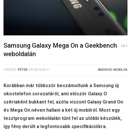
Samsung Galaxy Mega On a Geekbench
0
weboldalán
SZERZŐ:
PÉTER
ON
2015-09-11
ANDROID MOBILOK
Korábban már többször beszámoltunk a Samsung új
okostelefon sorozatáról, ami először Galaxy O
szériaként bukkant fel, azóta viszont Galaxy Grand On
és Mega On néven hallani a két új mobilról. Most egy
tesztprogram weboldalán tűnt fel az utóbbi készülék,
így fény derült a legfontosabb specifikációkra.