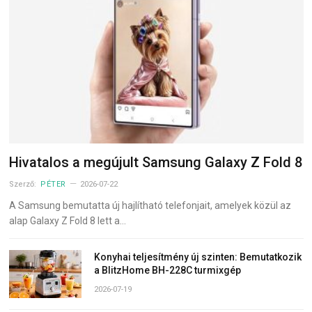
Hivatalos a megújult Samsung Galaxy Z Fold 8
Szerző:
PÉTER
2026-07-22
A Samsung bemutatta új hajlítható telefonjait, amelyek közül az
alap Galaxy Z Fold 8 lett a…
Konyhai teljesítmény új szinten: Bemutatkozik
a BlitzHome BH-228C turmixgép
2026-07-19