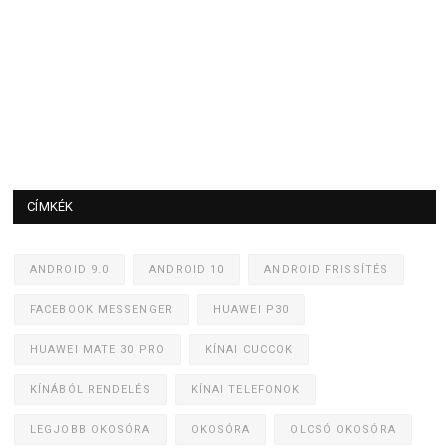
CÍMKÉK
ANDROID 9.0
ANDROID 10
ANDROID FRISSÍTÉS
FACEBOOK MESSENGER
HUAWEI P30
HUAWEI MATE 30 PRO
KÍNAI CUCCOK
KÍNÁBÓL RENDELÉS
KÍNAI TELEFONOK
LEGJOBB OKOSÓRA
OKOSÓRA
OLCSÓ OKOSÓRA