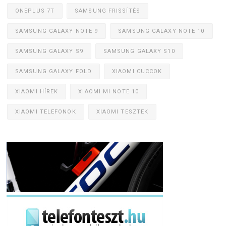
ONEPLUS 7T
SAMSUNG FRISSÍTÉS
SAMSUNG GALAXY NOTE 9
SAMSUNG GALAXY NOTE 10
SAMSUNG GALAXY S9
SAMSUNG GALAXY S10
SAMSUNG GALAXY FOLD
XIAOMI CUCCOK
XIAOMI HÍREK
XIAOMI MI NOTE 10
XIAOMI TELEFONOK
XIAOMI TESZTEK