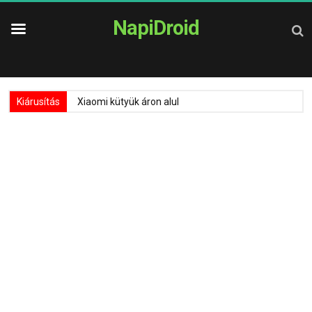
NapiDroid
Kiárusítás
Xiaomi kütyük áron alul