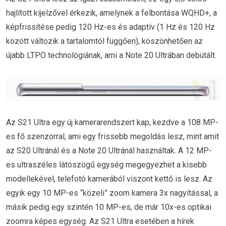
hajlított kijelzővel érkezik, amelynek a felbontása WQHD+, a
képfrissítése pedig 120 Hz-es és adaptív (1 Hz és 120 Hz
között változik a tartalomtól függően), köszönhetően az
újabb LTPO technológiának, ami a Note 20 Ultrában debütált.
Az S21 Ultra egy új kamerarendszert kap, kezdve a 108 MP-
es fő szenzorral, ami egy frissebb megoldás lesz, mint amit
az S20 Ultránál és a Note 20 Ultránál használtak. A 12 MP-
es ultraszéles látószögű egység megegyezhet a kisebb
modellekével, telefotó kamerából viszont kettő is lesz. Az
egyik egy 10 MP-es “közeli” zoom kamera 3x nagyítással, a
másik pedig egy szintén 10 MP-es, de már 10x-es optikai
zoomra képes egység. Az S21 Ultra esetében a hírek