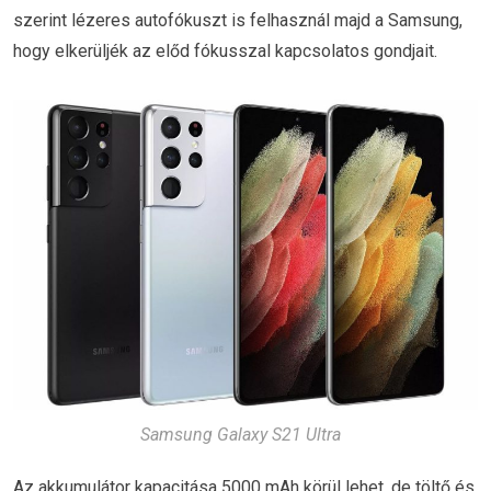
szerint lézeres autofókuszt is felhasznál majd a Samsung,
hogy elkerüljék az előd fókusszal kapcsolatos gondjait.
Samsung Galaxy S21 Ultra
Az akkumulátor kapacitása 5000 mAh körül lehet, de töltő és