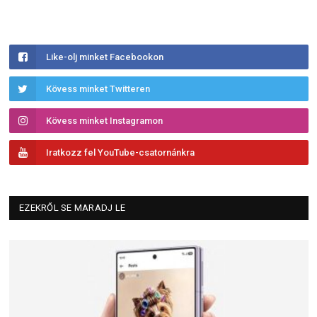
Like-olj minket Facebookon
Kövess minket Twitteren
Kövess minket Instagramon
Iratkozz fel YouTube-csatornánkra
EZEKRŐL SE MARADJ LE