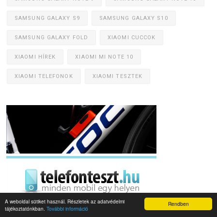
SAMSUNG GALAXY S9
SAMSUNG GALAXY S10
SAMSUNG GALAXY FOLD
XIAOMI CUCCOK
XIAOMI HÍREK
XIAOMI MI NOTE 10
XIAOMI TELEFONOK
XIAOMI TESZTEK
A weboldal sütiket használ. Részletek az adatvédelmi
Rendben
tájékoztatónkban.
További információ