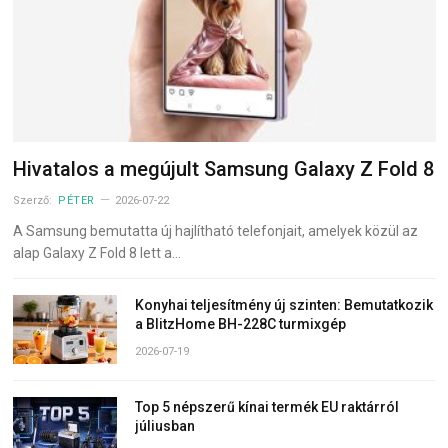
Hivatalos a megújult Samsung Galaxy Z Fold 8
Szerző:
PÉTER
2026-07-22
A Samsung bemutatta új hajlítható telefonjait, amelyek közül az
alap Galaxy Z Fold 8 lett a…
Konyhai teljesítmény új szinten: Bemutatkozik
a BlitzHome BH-228C turmixgép
2026-07-19
Top 5 népszerű kínai termék EU raktárról
júliusban