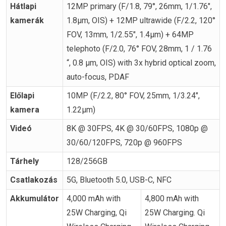
Hátlapi
12MP primary (F/1.8, 79°, 26mm, 1/1.76″,
kamerák
1.8µm, OIS) + 12MP ultrawide (F/2.2, 120°
FOV, 13mm, 1/2.55″, 1.4µm) + 64MP
telephoto (F/2.0, 76° FOV, 28mm, 1 / 1.76
“, 0.8 µm, OIS) with 3x hybrid optical zoom,
auto-focus, PDAF
Előlapi
10MP (F/2.2, 80° FOV, 25mm, 1/3.24″,
kamera
1.22µm)
Videó
8K @ 30FPS, 4K @ 30/60FPS, 1080p @
30/60/120FPS, 720p @ 960FPS
Tárhely
128/256GB
Csatlakozás
5G, Bluetooth 5.0, USB-C, NFC
Akkumulátor
4,000 mAh with
4,800 mAh with
25W Charging, Qi
25W Charging. Qi