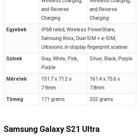
Wireless Charging,
Wireless Charging,
and Reverse
and Reverse
Charging
Charging
Egyebek
IP68 rated, Wireless PowerShare,
Samsung Knox, Dual SIM + e-SIM,
Ultrasonic in-display fingerprint scanner
Színek
Gray, White, Pink,
Silver, Black, Purple
Purple
Méretek
151.7 x 71.2 x
161.4 x 75.6 x
7.9mm
7.8mm
Tömeg
171 grams
202 grams
Samsung Galaxy S21 Ultra