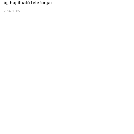
új, hajlítható telefonjai
2026-08-05