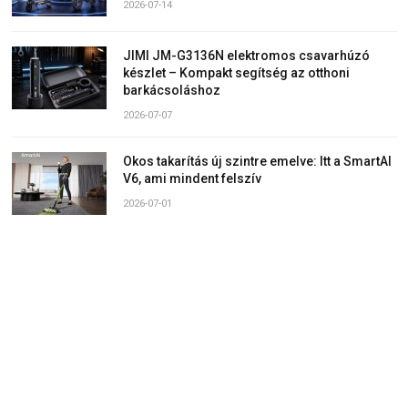
2026-07-14
JIMI JM-G3136N elektromos csavarhúzó
készlet – Kompakt segítség az otthoni
barkácsoláshoz
2026-07-07
Okos takarítás új szintre emelve: Itt a SmartAI
V6, ami mindent felszív
2026-07-01