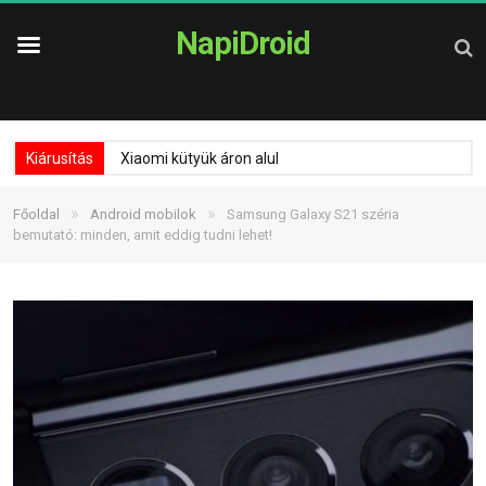
NapiDroid
Kiárusítás
Xiaomi kütyük áron alul
»
»
Főoldal
Android mobilok
Samsung Galaxy S21 széria
bemutató: minden, amit eddig tudni lehet!