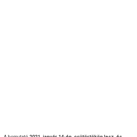
A bemutató
2021. január 14-én, csütörtökön lesz, és