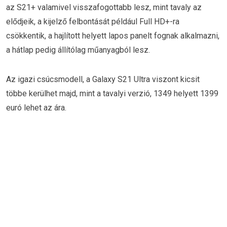
az S21+ valamivel visszafogottabb lesz, mint tavaly az
elődjeik, a kijelző felbontását például Full HD+-ra
csökkentik, a hajlított helyett lapos panelt fognak alkalmazni,
a hátlap pedig állítólag műanyagból lesz.
Az igazi csúcsmodell, a Galaxy S21 Ultra viszont kicsit
többe kerülhet majd, mint a tavalyi verzió, 1349 helyett 1399
euró lehet az ára.