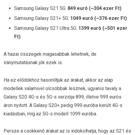
Samsung Galaxy S21 5G:
849 euró (~304 ezer Ft)
Samsung Galaxy S21+ 5G:
1049 euró (~376 ezer Ft)
Samsung Galaxy S21 Ultra 5G:
1399 euró (~501 ezer
Ft)
A hazai összegek magasabbak lehetnek, de
iránymutatásnak jók ezek is.
Ha ez elődökhöz hasonlítjuk az árakat, akkor az alap
modellek valamivel olcsóbbak lesznek, ugyanis tavaly a
Galaxy S20 4G-s és 5G-s verziója 899, illetve 999 eurós
áron nyitott. A Galaxy S20+ pedig 999 euróba került 4G-s
kiadásban, míg az 5G-s modell 1099 euróba.
Persze a csökkenő árakat az is indokolhatja, hogy az S21 és