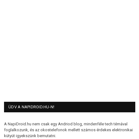
ÜDV A NAPIDROID.HU-N!
A NapiDroid.hu nem csak egy Andriod blog, mindenféle tech témával
foglalkozunk, és az okostelefonok mellett számos érdekes elektronikai
kütyüt igyekszünk bemutatni.