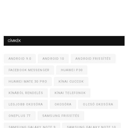
CÍMKÉK
ANDROID 9.0
ANDROID 10
ANDROID FRISSÍTÉS
FACEBOOK MESSENGER
HUAWEI P30
HUAWEI MATE 30 PRO
KÍNAI CUCCOK
KÍNÁBÓL RENDELÉS
KÍNAI TELEFONOK
LEGJOBB OKOSÓRA
OKOSÓRA
OLCSÓ OKOSÓRA
ONEPLUS 7T
SAMSUNG FRISSÍTÉS
SAMSUNG GALAXY NOTE 9
SAMSUNG GALAXY NOTE 10