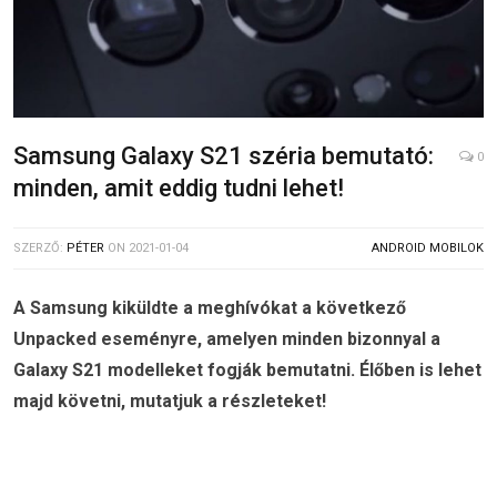
Samsung Galaxy S21 széria bemutató:
0
minden, amit eddig tudni lehet!
SZERZŐ:
PÉTER
ON
2021-01-04
ANDROID MOBILOK
A Samsung kiküldte a meghívókat a következő
Unpacked eseményre, amelyen minden bizonnyal a
Galaxy S21 modelleket fogják bemutatni. Élőben is lehet
majd követni, mutatjuk a részleteket!