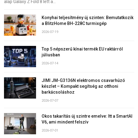
alap Galaxy Z Fold 8 lett a…
Konyhai teljesítmény új szinten: Bemutatkozik
a BlitzHome BH-228C turmixgép
2026-07-19
Top 5 népszerű kínai termék EU raktárról
júliusban
2026-07-14
JIMI JM-G3136N elektromos csavarhúzó
készlet – Kompakt segítség az otthoni
barkácsoláshoz
2026-07-07
Okos takarítás új szintre emelve: Itt a SmartAI
V6, ami mindent felszív
2026-07-01