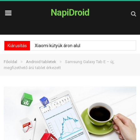
NapiDroid
Kiárusítás
Xiaomi kütyük áron alul
»
»
Főoldal
Android tabletek
Samsung Galaxy Tab E – új,
megfizethető árú tablet érkezett