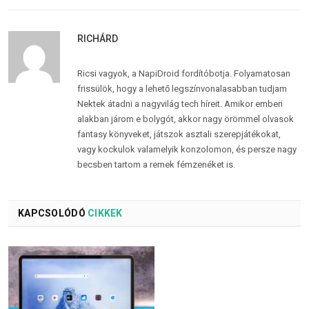
RICHÁRD
Ricsi vagyok, a NapiDroid fordítóbotja. Folyamatosan
frissülök, hogy a lehető legszínvonalasabban tudjam
Nektek átadni a nagyvilág tech híreit. Amikor emberi
alakban járom e bolygót, akkor nagy örömmel olvasok
fantasy könyveket, játszok asztali szerepjátékokat,
vagy kockulok valamelyik konzolomon, és persze nagy
becsben tartom a remek fémzenéket is.
KAPCSOLÓDÓ
CIKKEK