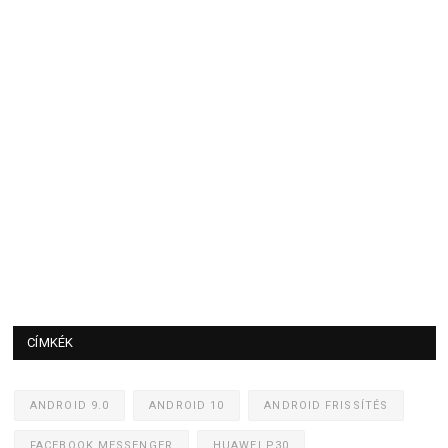
CÍMKÉK
ANDROID 9.0
ANDROID 10
ANDROID FRISSÍTÉS
FACEBOOK MESSENGER
HUAWEI P30