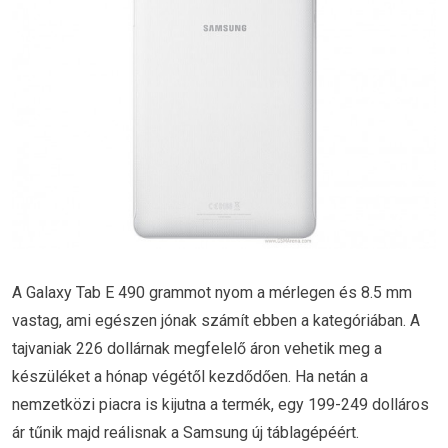
A Galaxy Tab E 490 grammot nyom a mérlegen és 8.5 mm
vastag, ami egészen jónak számít ebben a kategóriában. A
tajvaniak 226 dollárnak megfelelő áron vehetik meg a
készüléket a hónap végétől kezdődően. Ha netán a
nemzetközi piacra is kijutna a termék, egy 199-249 dolláros
ár tűnik majd reálisnak a Samsung új táblagépéért.