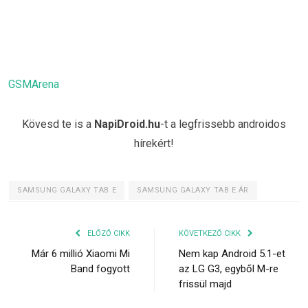
GSMArena
Kövesd te is a
NapiDroid.hu
-t a legfrissebb androidos
hírekért!
SAMSUNG GALAXY TAB E
SAMSUNG GALAXY TAB E ÁR
ELŐZŐ CIKK
KÖVETKEZŐ CIKK
Már 6 millió Xiaomi Mi
Nem kap Android 5.1-et
Band fogyott
az LG G3, egyből M-re
frissül majd