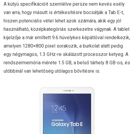
A kütyü specifikációit szemlélve persze nem kevés esély
van arra, hogy másutt is értékesítésre bocsátják a Tab E-t,
hiszen potenciális vétel lehet azok számára, akik egy jól
használható, középkategóriás szerkezetre vágynak. A tablet
kijelzője a már említett 9.6 hüvelykes képátlóval rendelkezik,
amelyen 1280×800 pixel sorakozik, a burkolat alatt pedig
egy négymagos, 1.3 GHz-re skálázott processzor ketyeg. A
rendszermemória mérete 1.5 GB, a belső tárhely 8 GB-os, és
utóbbinál van lehetőség utólagos bővítésre is.