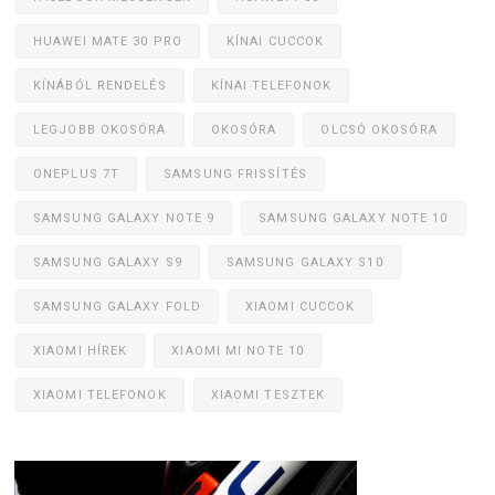
HUAWEI MATE 30 PRO
KÍNAI CUCCOK
KÍNÁBÓL RENDELÉS
KÍNAI TELEFONOK
LEGJOBB OKOSÓRA
OKOSÓRA
OLCSÓ OKOSÓRA
ONEPLUS 7T
SAMSUNG FRISSÍTÉS
SAMSUNG GALAXY NOTE 9
SAMSUNG GALAXY NOTE 10
SAMSUNG GALAXY S9
SAMSUNG GALAXY S10
SAMSUNG GALAXY FOLD
XIAOMI CUCCOK
XIAOMI HÍREK
XIAOMI MI NOTE 10
XIAOMI TELEFONOK
XIAOMI TESZTEK