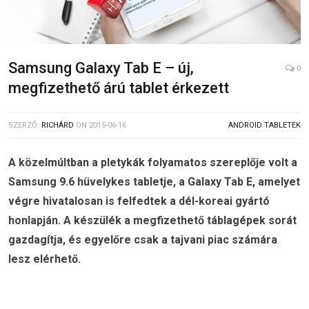
Samsung Galaxy Tab E – új,
0
megfizethető árú tablet érkezett
SZERZŐ:
RICHÁRD
ON
2015-06-16
ANDROID TABLETEK
A közelmúltban a pletykák folyamatos szereplője volt a
Samsung 9.6 hüvelykes tabletje, a Galaxy Tab E, amelyet
végre hivatalosan is felfedtek a dél-koreai gyártó
honlapján. A készülék a megfizethető táblagépek sorát
gazdagítja, és egyelőre csak a tajvani piac számára
lesz elérhető.