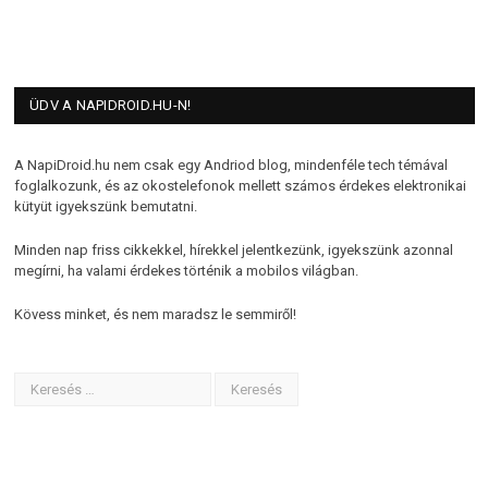
ÜDV A NAPIDROID.HU-N!
A NapiDroid.hu nem csak egy Andriod blog, mindenféle tech témával
foglalkozunk, és az okostelefonok mellett számos érdekes elektronikai
kütyüt igyekszünk bemutatni.
Minden nap friss cikkekkel, hírekkel jelentkezünk, igyekszünk azonnal
megírni, ha valami érdekes történik a mobilos világban.
Kövess minket, és nem maradsz le semmiről!