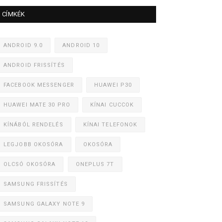
CÍMKÉK
ANDROID 9.0
ANDROID 10
ANDROID FRISSÍTÉS
FACEBOOK MESSENGER
HUAWEI P30
HUAWEI MATE 30 PRO
KÍNAI CUCCOK
KÍNÁBÓL RENDELÉS
KÍNAI TELEFONOK
LEGJOBB OKOSÓRA
OKOSÓRA
OLCSÓ OKOSÓRA
ONEPLUS 7T
SAMSUNG FRISSÍTÉS
SAMSUNG GALAXY NOTE 9