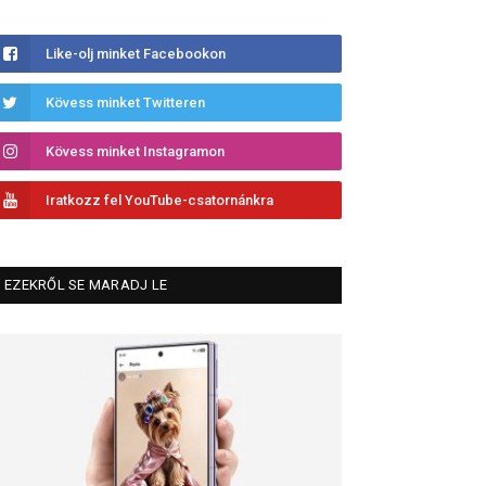
Like-olj minket Facebookon
Kövess minket Twitteren
Kövess minket Instagramon
Iratkozz fel YouTube-csatornánkra
EZEKRŐL SE MARADJ LE