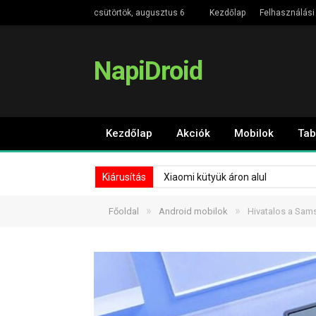
csütörtök, augusztus 6
Kezdőlap
Felhasználási 
NapiDroid
Kezdőlap
Akciók
Mobilok
Tab
Kiárusítás
Xiaomi kütyük áron alul
»
»
Főoldal
Android mobilok
Hivatalos a Sam