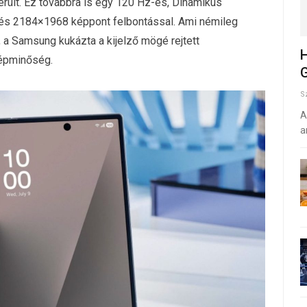
került. Ez továbbra is egy 120 Hz-es, Dinamikus
s 2184×1968 képpont felbontással. Ami némileg
 a Samsung kukázta a kijelző mögé rejtett
H
képminőség.
G
S
A
a