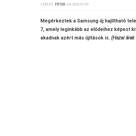
SZERZŐ:
PÉTER
ON
2025-07-09
Megérkeztek a Samsung új hajlítható tele
7, amely leginkább az elődeihez képest ki
akadnak azért más újítások is.
(Hazai árak 