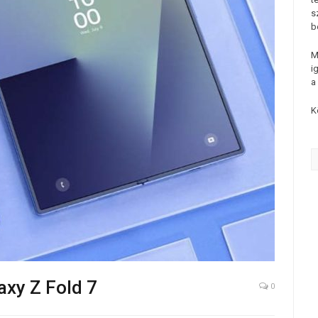
s
b
M
i
a
K
axy Z Fold 7
0