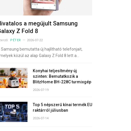
ivatalos a megújult Samsung
alaxy Z Fold 8
zerző:
PÉTER
2026-07-22
 Samsung bemutatta új hajlítható telefonjait,
melyek közül az alap Galaxy Z Fold 8 lett a…
Konyhai teljesítmény új
szinten: Bemutatkozik a
BlitzHome BH-228C turmixgép
2026-07-19
Top 5 népszerű kínai termék EU
raktárról júliusban
2026-07-14