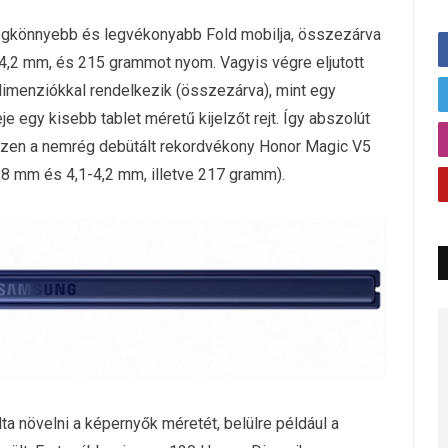
legkönnyebb és legvékonyabb Fold mobilja, összezárva
4,2 mm, és 215 grammot nyom. Vagyis végre eljutott
imenziókkal rendelkezik (összezárva), mint egy
egy kisebb tablet méretű kijelzőt rejt. Így abszolút
 hiszen a nemrég debütált rekordvékony Honor Magic V5
,8 mm és 4,1-4,2 mm, illetve 217 gramm).
ta növelni a képernyők méretét, belülre például a