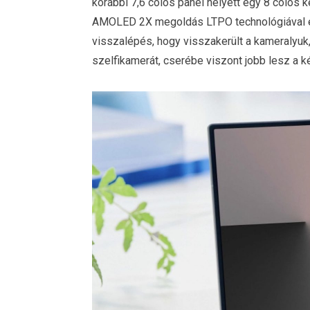
korábbi 7,6 colos panel helyett egy 8 colos 
AMOLED 2X megoldás LTPO technológiával é
visszalépés, hogy visszakerült a kameralyuk,
szelfikamerát, cserébe viszont jobb lesz a 