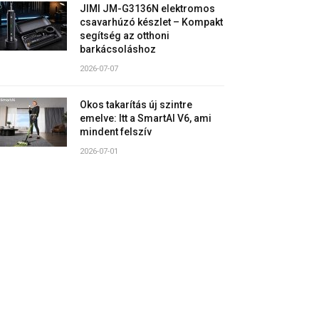
JIMI JM-G3136N elektromos
csavarhúzó készlet – Kompakt
segítség az otthoni
barkácsoláshoz
2026-07-07
Okos takarítás új szintre
emelve: Itt a SmartAI V6, ami
mindent felszív
2026-07-01