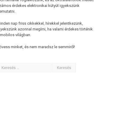
zámos érdekes elektronikai kütyüt igyekszünk
emutatni.
inden nap friss cikkekkel, hírekkel jelentkezünk,
gyekszünk azonnal megírni, ha valami érdekes történik
 mobilos világban.
övess minket, és nem maradsz le semmiről!