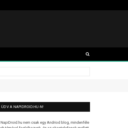
ÜDV A NAPIDROID.HU-N!
 NapiDroid.hu nem csak egy Andriod blog, mindenféle
ech témával foglalkozunk, és az okostelefonok mellett