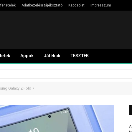
feltételek
Adatkezelési tájékoztató
Kapcsolat
Impresszum
letek
Appok
Játékok
TESZTEK
sung Galaxy Z Fold 7
A
t