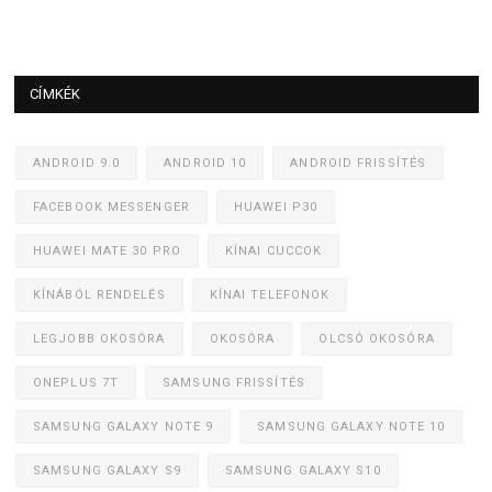
CÍMKÉK
ANDROID 9.0
ANDROID 10
ANDROID FRISSÍTÉS
FACEBOOK MESSENGER
HUAWEI P30
HUAWEI MATE 30 PRO
KÍNAI CUCCOK
KÍNÁBÓL RENDELÉS
KÍNAI TELEFONOK
LEGJOBB OKOSÓRA
OKOSÓRA
OLCSÓ OKOSÓRA
ONEPLUS 7T
SAMSUNG FRISSÍTÉS
SAMSUNG GALAXY NOTE 9
SAMSUNG GALAXY NOTE 10
SAMSUNG GALAXY S9
SAMSUNG GALAXY S10