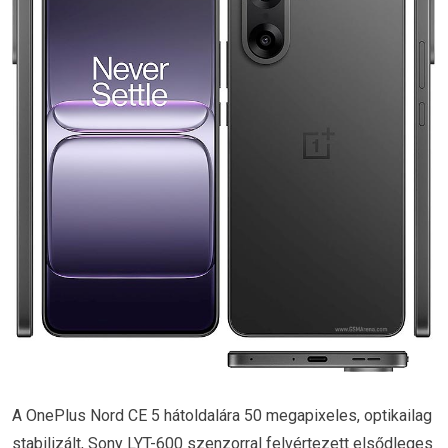
A OnePlus Nord CE 5 hátoldalára 50 megapixeles, optikailag
stabilizált, Sony LYT-600 szenzorral felvértezett elsődleges