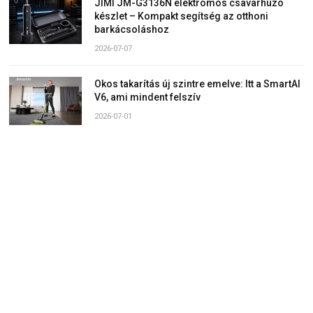
JIMI JM-G3136N elektromos csavarhúzó
készlet – Kompakt segítség az otthoni
barkácsoláshoz
2026-07-07
Okos takarítás új szintre emelve: Itt a SmartAI
V6, ami mindent felszív
2026-07-01