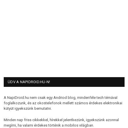
ÜDV A NAPIDROID.HU-N!
A NapiDroid.hu nem csak egy Andriod blog, mindenféle tech témával
foglalkozunk, és az okostelefonok mellett számos érdekes elektronikai
kütyüt igyekszünk bemutatni.
Minden nap friss cikkekkel, hírekkel jelentkezünk, igyekszünk azonnal
megírni, ha valami érdekes történik a mobilos világban.