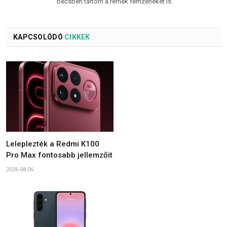
becsben tartom a remek fémzenéket is.
KAPCSOLÓDÓ
CIKKEK
Leleplezték a Redmi K100
Pro Max fontosabb jellemzőit
2026-08-06