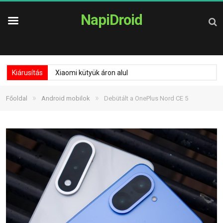
NapiDroid
Kiárusítás
Xiaomi kütyük áron alul
»
»
Főoldal
Android mobilok
Debütált a OnePlus Nord CE 5