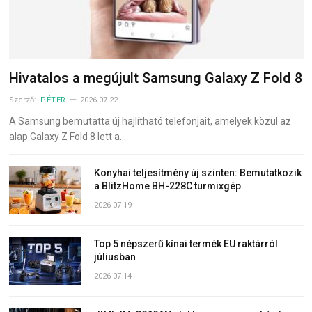
Hivatalos a megújult Samsung Galaxy Z Fold 8
Szerző:
PÉTER
2026-07-22
A Samsung bemutatta új hajlítható telefonjait, amelyek közül az
alap Galaxy Z Fold 8 lett a…
Konyhai teljesítmény új szinten: Bemutatkozik
a BlitzHome BH-228C turmixgép
2026-07-19
Top 5 népszerű kínai termék EU raktárról
júliusban
2026-07-14