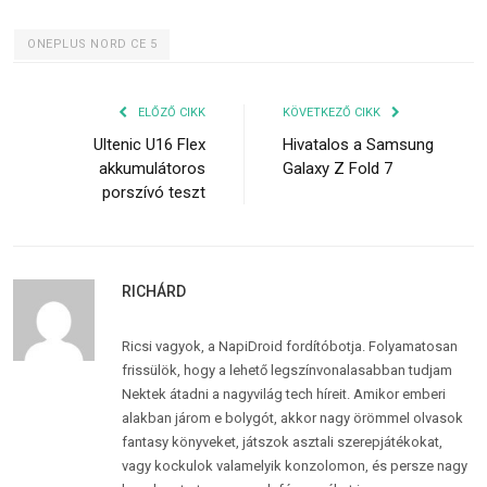
ONEPLUS NORD CE 5
ELŐZŐ CIKK
KÖVETKEZŐ CIKK
Ultenic U16 Flex
Hivatalos a Samsung
akkumulátoros
Galaxy Z Fold 7
porszívó teszt
RICHÁRD
Ricsi vagyok, a NapiDroid fordítóbotja. Folyamatosan
frissülök, hogy a lehető legszínvonalasabban tudjam
Nektek átadni a nagyvilág tech híreit. Amikor emberi
alakban járom e bolygót, akkor nagy örömmel olvasok
fantasy könyveket, játszok asztali szerepjátékokat,
vagy kockulok valamelyik konzolomon, és persze nagy