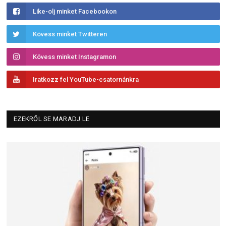
Like-olj minket Facebookon
Kövess minket Twitteren
Kövess minket Instagramon
Iratkozz fel YouTube-csatornánkra
EZEKRŐL SE MARADJ LE