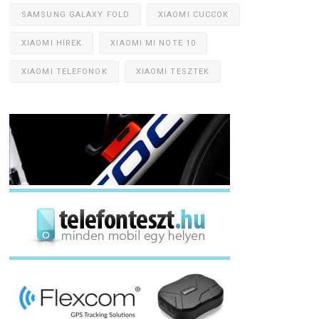
SAMSUNG GALAXY FOLD
XIAOMI CUCCOK
XIAOMI HÍREK
XIAOMI MI NOTE 10
XIAOMI TELEFONOK
XIAOMI TESZTEK