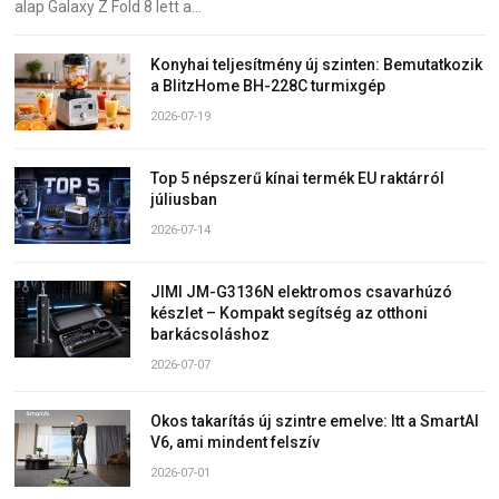
alap Galaxy Z Fold 8 lett a…
Konyhai teljesítmény új szinten: Bemutatkozik
a BlitzHome BH-228C turmixgép
2026-07-19
Top 5 népszerű kínai termék EU raktárról
júliusban
2026-07-14
JIMI JM-G3136N elektromos csavarhúzó
készlet – Kompakt segítség az otthoni
barkácsoláshoz
2026-07-07
Okos takarítás új szintre emelve: Itt a SmartAI
V6, ami mindent felszív
2026-07-01