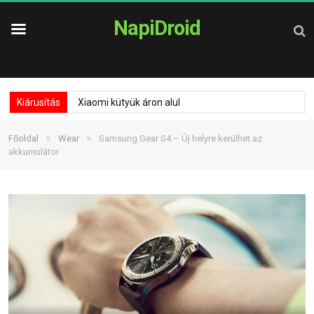
NapiDroid
Kiárusítás
Xiaomi kütyük áron alul
»
»
Főoldal
Wear
Samsung Gear S4 – Új helyre kerülhet az
akkumulátor