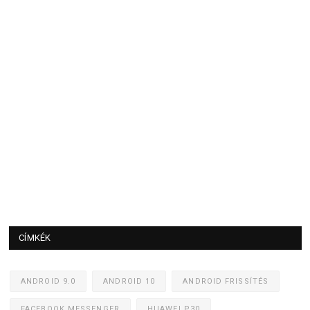
CÍMKÉK
ANDROID 9.0
ANDROID 10
ANDROID FRISSÍTÉS
FACEBOOK MESSENGER
HUAWEI P30