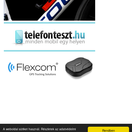
A weboldal sütiket használ. Részletek az adatvédelmi
Rendben
Napidroid.hu 2019