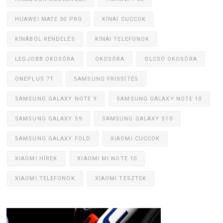
HUAWEI MATE 30 PRO
KÍNAI CUCCOK
KÍNÁBÓL RENDELÉS
KÍNAI TELEFONOK
LEGJOBB OKOSÓRA
OKOSÓRA
OLCSÓ OKOSÓRA
ONEPLUS 7T
SAMSUNG FRISSÍTÉS
SAMSUNG GALAXY NOTE 9
SAMSUNG GALAXY NOTE 10
SAMSUNG GALAXY S9
SAMSUNG GALAXY S10
SAMSUNG GALAXY FOLD
XIAOMI CUCCOK
XIAOMI HÍREK
XIAOMI MI NOTE 10
XIAOMI TELEFONOK
XIAOMI TESZTEK