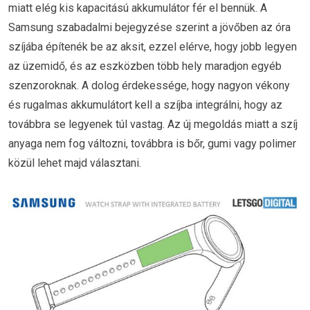
miatt elég kis kapacitású akkumulátor fér el bennük. A
Samsung szabadalmi bejegyzése szerint a jövőben az óra
szíjába építenék be az aksit, ezzel elérve, hogy jobb legyen
az üzemidő, és az eszközben több hely maradjon egyéb
szenzoroknak. A dolog érdekessége, hogy nagyon vékony
és rugalmas akkumulátort kell a szíjba integrálni, hogy az
továbbra se legyenek túl vastag. Az új megoldás miatt a szíj
anyaga nem fog változni, továbbra is bőr, gumi vagy polimer
közül lehet majd választani.