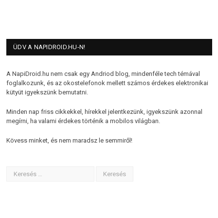
ÜDV A NAPIDROID.HU-N!
A NapiDroid.hu nem csak egy Andriod blog, mindenféle tech témával
foglalkozunk, és az okostelefonok mellett számos érdekes elektronikai
kütyüt igyekszünk bemutatni.
Minden nap friss cikkekkel, hírekkel jelentkezünk, igyekszünk azonnal
megírni, ha valami érdekes történik a mobilos világban.
Kövess minket, és nem maradsz le semmiről!