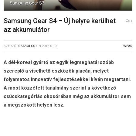
Samsung Gear S3
Samsung Gear S4 – Új helyre kerülhet
1
az akkumulátor
SZERZŐ:
SZABOLCS
ON
2018-01-09
WEAR
A dél-koreai gyártó az egyik legmeghatározóbb
szereplő a viselhető eszközök piacán, melyet
folyamatos innovatív fejlesztésekkel kíván megtartani.
A most közzétett tanulmány szerint a következő
csúcskategóriás okosórában még az akkumulátor sem
a megszokott helyen lesz.