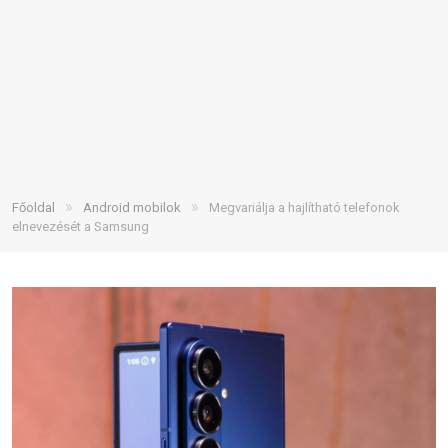
»
»
Főoldal
Android mobilok
Megvariálja a hajlítható telefonok
elnevezését a Samsung