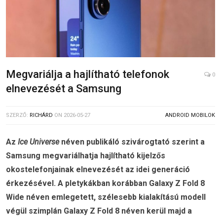
Megvariálja a hajlítható telefonok
0
elnevezését a Samsung
SZERZŐ:
RICHÁRD
ON
2026-05-27
ANDROID MOBILOK
Az
Ice Universe
néven publikáló szivárogtató szerint a
Samsung megvariálhatja hajlítható kijelzős
okostelefonjainak elnevezését az idei generáció
érkezésével. A pletykákban korábban Galaxy Z Fold 8
Wide néven emlegetett, szélesebb kialakítású modell
végül szimplán Galaxy Z Fold 8 néven kerül majd a