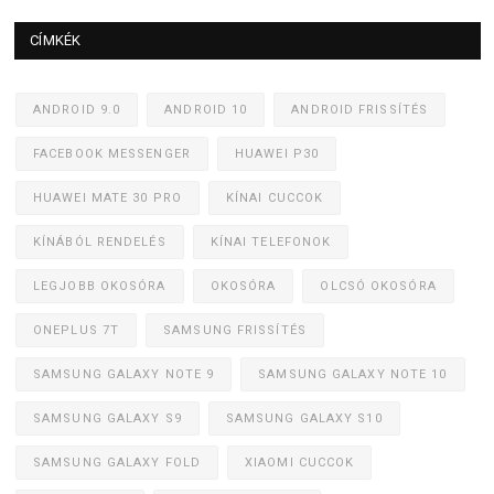
CÍMKÉK
ANDROID 9.0
ANDROID 10
ANDROID FRISSÍTÉS
FACEBOOK MESSENGER
HUAWEI P30
HUAWEI MATE 30 PRO
KÍNAI CUCCOK
KÍNÁBÓL RENDELÉS
KÍNAI TELEFONOK
LEGJOBB OKOSÓRA
OKOSÓRA
OLCSÓ OKOSÓRA
ONEPLUS 7T
SAMSUNG FRISSÍTÉS
SAMSUNG GALAXY NOTE 9
SAMSUNG GALAXY NOTE 10
SAMSUNG GALAXY S9
SAMSUNG GALAXY S10
SAMSUNG GALAXY FOLD
XIAOMI CUCCOK