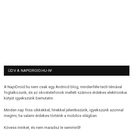
ÜDV A NAPIDROID.HU-N!
A NapiDroid.hu nem csak egy Andriod blog, mindenféle tech témával
foglalkozunk, és az okostelefonok mellett számos érdekes elektronikai
kütyüt igyekszünk bemutatni.
Minden nap friss cikkekkel, hírekkel jelentkezünk, igyekszünk azonnal
megírni, ha valami érdekes történik a mobilos világban.
Kövess minket, és nem maradsz le semmiről!