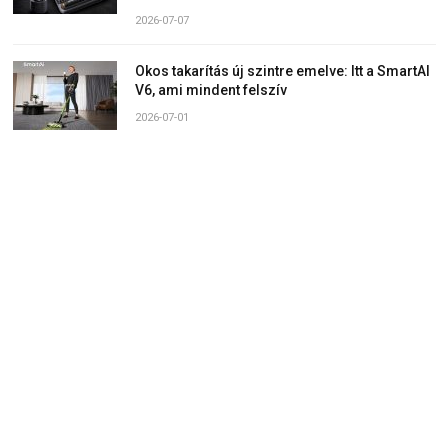
2026-07-07
Okos takarítás új szintre emelve: Itt a SmartAI
V6, ami mindent felszív
2026-07-01