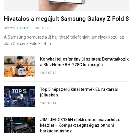
Hivatalos a megújult Samsung Galaxy Z Fold 8
Szerző:
PÉTER
2026-07-22
A Samsung bemutatta új hajlítható telefonjait, amelyek közül az
alap Galaxy Z Fold 8 lett a…
Konyhai teljesítmény új szinten: Bemutatkozik
a BlitzHome BH-228C turmixgép
2026-07-19
Top 5 népszerű kínai termék EU raktárról
júliusban
2026-07-14
JIMI JM-G3136N elektromos csavarhúzó
készlet – Kompakt segítség az otthoni
barkácsoláshoz