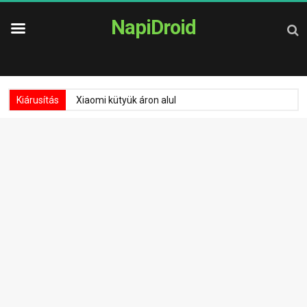
NapiDroid
Kiárusítás
Xiaomi kütyük áron alul