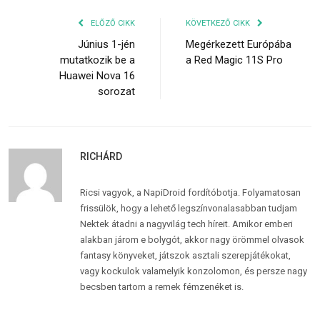
ELŐZŐ CIKK
KÖVETKEZŐ CIKK
Június 1-jén
Megérkezett Európába
mutatkozik be a
a Red Magic 11S Pro
Huawei Nova 16
sorozat
RICHÁRD
Ricsi vagyok, a NapiDroid fordítóbotja. Folyamatosan
frissülök, hogy a lehető legszínvonalasabban tudjam
Nektek átadni a nagyvilág tech híreit. Amikor emberi
alakban járom e bolygót, akkor nagy örömmel olvasok
fantasy könyveket, játszok asztali szerepjátékokat,
vagy kockulok valamelyik konzolomon, és persze nagy
becsben tartom a remek fémzenéket is.