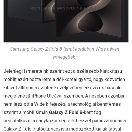
Samsung Galaxy Z Fold 8 (amit korábban Wide néven
emlegettek)
Jelenlegi ismereteink szerint ezt a szélesebb kialakítású
mobilt azért hozta létre a dél-koreai gyártó, hogy közvetlen
kihívót állítson a szintén közeljövőben érkező és hasonló
megjelenésű iPhone Ultrával szemben. A nevében azonban
nem lesz ott a Wide kifejezés, a technológiai bennfentes
szerint a mobil simán
Galaxy Z Fold 8
-ként fog
bemutatkozni a nagyközönség előtt. Ezzel párhuzamosan a
Galaxy Z Fold 7 utódja, vagyis a megszokott kialakítással