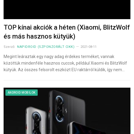
TOP kínai akciók a héten (Xiaomi, BlitzWolf
és más hasznos kütyük)
Szerző:
NAPIDROID (SZPONZORÁLT CIKK)
2021-08-11
Megint leáraztak egy nagy adag érdekes terméket, vannak
közöttük mindenféle hasznos cuccok, például Xiaomi és BlitzWolf
kütyük. Az összes felsorolt eszközt EU raktárról küldik, így nem…
ANDROID MOBILOK