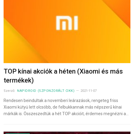
TOP kínai akciók a héten (Xiaomi és más
termékek)
Szerző:
NAPIDROID (SZPONZORÁLT CIKK)
2021-11-07
Rendesen beindultak a novemberi leárazások, rengeteg friss
Xiaomi kütyü lett olcsóbb, de felbukkannak más népszerű kínai
márkák is. Összeszedtük a hét TOP akcióit, érdemes megnézni a…