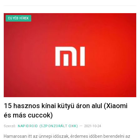
EGYÉB HÍREK
15 hasznos kínai kütyü áron alul (Xiaomi
és más cuccok)
Szerző:
NAPIDROID (SZPONZORÁLT CIKK)
2021-10-24
Hamarosan itt az ünnepi időszak, érdemes időben berendelni az