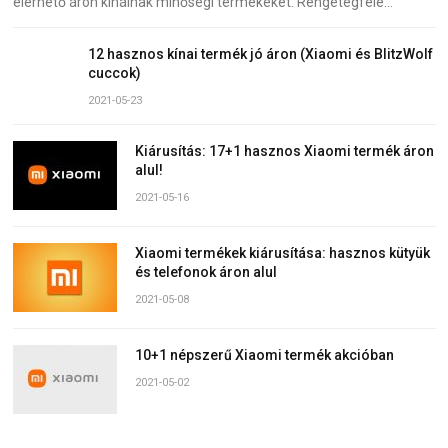
elérhető áron kínálnak minőségi termékeket. Rengetegféle…
12 hasznos kínai termék jó áron (Xiaomi és BlitzWolf
cuccok)
2021-05-23
Kiárusítás: 17+1 hasznos Xiaomi termék áron
alul!
2021-05-16
Xiaomi termékek kiárusítása: hasznos kütyük
és telefonok áron alul
2021-05-08
10+1 népszerű Xiaomi termék akcióban
2021-05-02