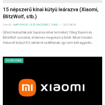
15 népszerű kínai kütyü leárazva (Xiaomi,
BlitzWolf, stb.)
Szerző:
NAPIDROID (SZPONZORÁLT CIKK)
2021-08-30
Újfent leáraztak pár hasznos kínai terméket, főleg Xiaomi és
BlitzWolf cuccokat, érdemes megnézni a listát. Mivel minden
felsorolt kütyüt EU raktárról szállítanak, így nem kell aggódni…
EGYÉB HÍREK