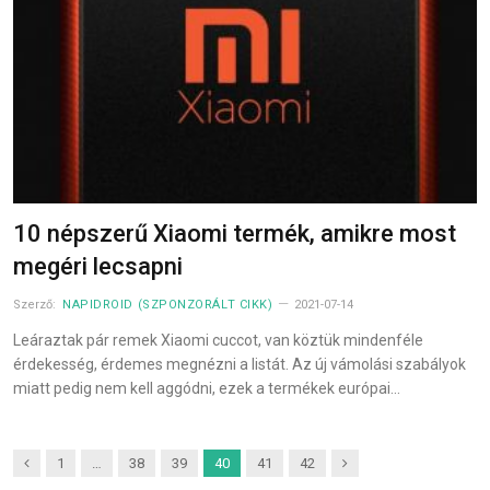
10 népszerű Xiaomi termék, amikre most
megéri lecsapni
Szerző:
NAPIDROID (SZPONZORÁLT CIKK)
2021-07-14
Leáraztak pár remek Xiaomi cuccot, van köztük mindenféle
érdekesség, érdemes megnézni a listát. Az új vámolási szabályok
miatt pedig nem kell aggódni, ezek a termékek európai…
Previous
Next
1
…
38
39
40
41
42