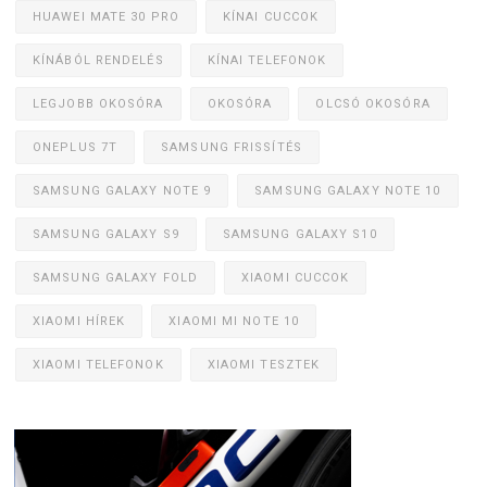
HUAWEI MATE 30 PRO
KÍNAI CUCCOK
KÍNÁBÓL RENDELÉS
KÍNAI TELEFONOK
LEGJOBB OKOSÓRA
OKOSÓRA
OLCSÓ OKOSÓRA
ONEPLUS 7T
SAMSUNG FRISSÍTÉS
SAMSUNG GALAXY NOTE 9
SAMSUNG GALAXY NOTE 10
SAMSUNG GALAXY S9
SAMSUNG GALAXY S10
SAMSUNG GALAXY FOLD
XIAOMI CUCCOK
XIAOMI HÍREK
XIAOMI MI NOTE 10
XIAOMI TELEFONOK
XIAOMI TESZTEK