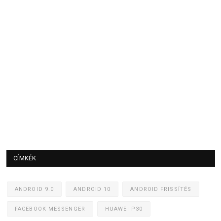
CÍMKÉK
ANDROID 9.0
ANDROID 10
ANDROID FRISSÍTÉS
FACEBOOK MESSENGER
HUAWEI P30