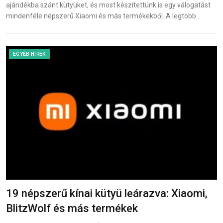
ajándékba szánt kütyüket, és most készítettünk is egy válogatást
mindenféle népszerű Xiaomi és más termékekből. A legtöbb…
EGYÉB HÍREK
19 népszerű kínai kütyü leárazva: Xiaomi,
BlitzWolf és más termékek