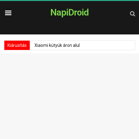
NapiDroid
Kiárusítás
Xiaomi kütyük áron alul