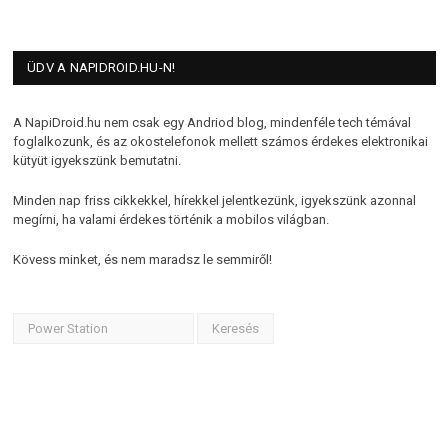
ÜDV A NAPIDROID.HU-N!
A NapiDroid.hu nem csak egy Andriod blog, mindenféle tech témával
foglalkozunk, és az okostelefonok mellett számos érdekes elektronikai
kütyüt igyekszünk bemutatni.
Minden nap friss cikkekkel, hírekkel jelentkezünk, igyekszünk azonnal
megírni, ha valami érdekes történik a mobilos világban.
Kövess minket, és nem maradsz le semmiről!