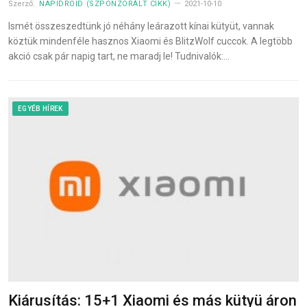
Szerző:
NAPIDROID (SZPONZORÁLT CIKK)
2021-10-10
Ismét összeszedtünk jó néhány leárazott kínai kütyüt, vannak
köztük mindenféle hasznos Xiaomi és BlitzWolf cuccok. A legtöbb
akció csak pár napig tart, ne maradj le! Tudnivalók:…
EGYÉB HÍREK
Kiárusítás: 15+1 Xiaomi és más kütyü áron