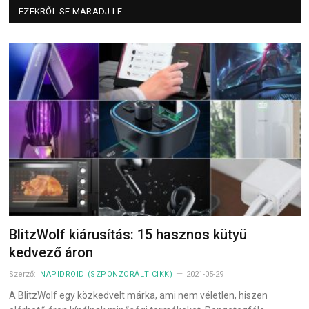
EZEKRŐL SE MARADJ LE
BlitzWolf kiárusítás: 15 hasznos kütyü
kedvező áron
Szerző:
NAPIDROID (SZPONZORÁLT CIKK)
2021-05-29
A BlitzWolf egy közkedvelt márka, ami nem véletlen, hiszen