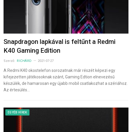
Snapdragon lapkával is feltűnt a Redmi
K40 Gaming Edition
Szerző:
RICHÁRD
2021-07-27
A Redmi K40 okostelefon sorozatnak már részét képezi egy
kifejezetten játékosoknak szánt, Gaming Edtion elnevezésű
készülék, de hamarosan egy újabb mobil csatlakozhat a szériához.
Az értesülés…
EGYÉB HÍREK