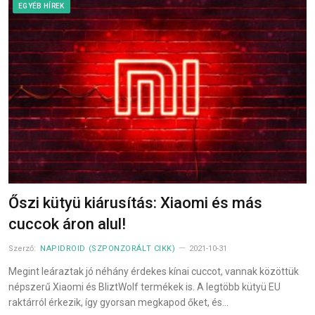
EGYÉB HÍREK
Őszi kütyü kiárusítás: Xiaomi és más
cuccok áron alul!
Szerző:
NAPIDROID (SZPONZORÁLT CIKK)
2021-10-31
Megint leáraztak jó néhány érdekes kínai cuccot, vannak közöttük
népszerű Xiaomi és BliztWolf termékek is. A legtöbb kütyü EU
raktárról érkezik, így gyorsan megkapod őket, és…