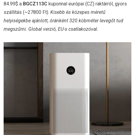
84.99$ a
BGCZ113C
kuponnal európai (CZ) raktárról, gyors
szállítás (~27800 Ft).
Kisebb és közepes méretű
helyiségekbe ajánlott, óránként 320 köbméter levegőt tud
megszűrni. Global verzió, EU-s csatlakozóval.