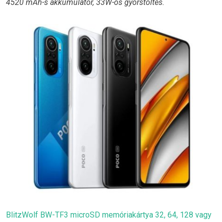
4520 mAh-s akkumulátor, 33W-os gyorstöltés.
BlitzWolf BW-TF3 microSD memóriakártya 32, 64, 128 vagy