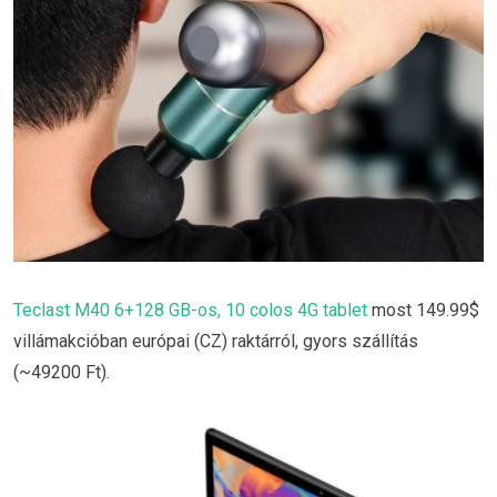
Teclast M40 6+128 GB-os, 10 colos 4G tablet
most 149.99$
villámakcióban európai (CZ) raktárról, gyors szállítás
(~49200 Ft).