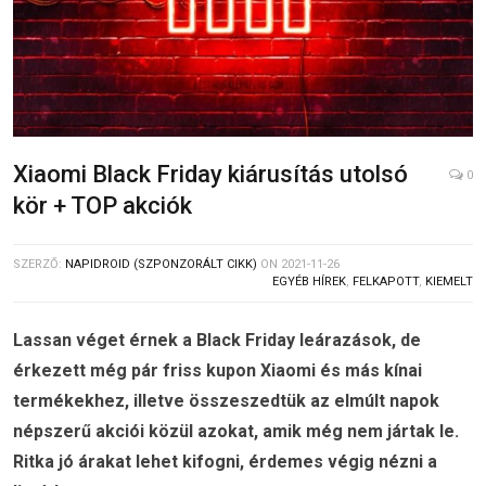
Xiaomi Black Friday kiárusítás utolsó
0
kör + TOP akciók
SZERZŐ:
NAPIDROID (SZPONZORÁLT CIKK)
ON
2021-11-26
EGYÉB HÍREK
,
FELKAPOTT
,
KIEMELT
Lassan véget érnek a Black Friday leárazások, de
érkezett még pár friss kupon Xiaomi és más kínai
termékekhez, illetve összeszedtük az elmúlt napok
népszerű akciói közül azokat, amik még nem jártak le.
Ritka jó árakat lehet kifogni, érdemes végig nézni a