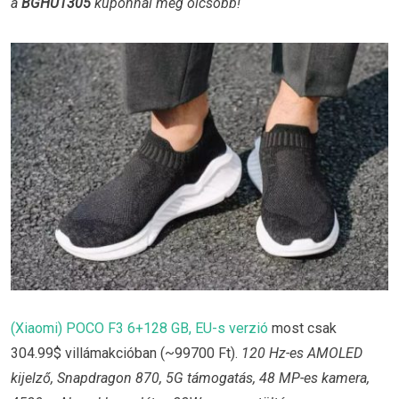
a
BGHU1305
kuponnal még olcsóbb!
(Xiaomi) POCO F3 6+128 GB, EU-s verzió
most csak
304.99$ villámakcióban (~99700 Ft).
120 Hz-es AMOLED
kijelző, Snapdragon 870, 5G támogatás, 48 MP-es kamera,