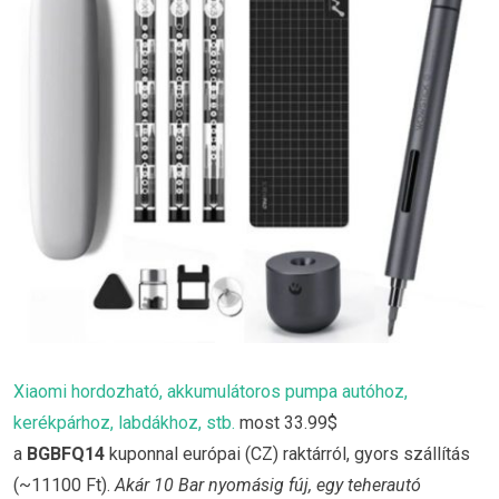
Xiaomi hordozható, akkumulátoros pumpa autóhoz,
kerékpárhoz, labdákhoz, stb.
most 33.99$
a
BGBFQ14
kuponnal európai (CZ) raktárról, gyors szállítás
(~11100 Ft).
Akár 10 Bar nyomásig fúj, egy teherautó