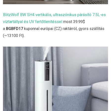
BlitzWolf BW SH4 vertikális, ultraszónikus párásító 7.5L-es
víztartállyal és UV fertőtlenítéssel
most 39.99$
a
BGBFD17
kuponnal európai (CZ) raktárról, gyors szállítás
(~13100 Ft).