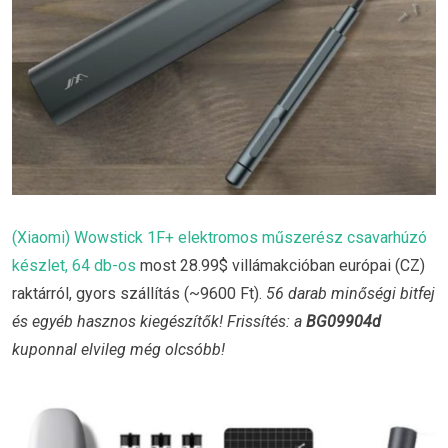
(Xiaomi) Wowstick 1F+ elektromos műszerész csavarhúzó
készlet, 64 db-os
most 28.99$ villámakcióban európai (CZ)
raktárról, gyors szállítás (~9600 Ft).
56 darab minőségi bitfej
és egyéb hasznos kiegészítők! Frissítés: a
BG09904d
kuponnal elvileg még olcsóbb!