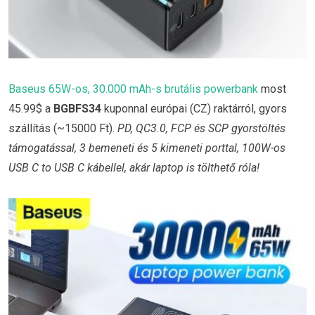
Baseus 65W-os, 30.000 mAh-s brutális powerbank
most
45.99$ a
BGBFS34
kuponnal európai (CZ) raktárról, gyors
szállítás (~15000 Ft).
PD, QC3.0, FCP és SCP gyorstöltés
támogatással, 3 bemeneti és 5 kimeneti porttal, 100W-os
USB C to USB C kábellel, akár laptop is tölthető róla!