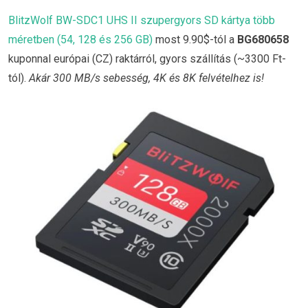
BlitzWolf BW-SDC1 UHS II szupergyors SD kártya több
méretben (54, 128 és 256 GB)
most 9.90$-tól a
BG680658
kuponnal európai (CZ) raktárról, gyors szállítás (~3300 Ft-
tól).
Akár 300 MB/s sebesség, 4K és 8K felvételhez is!