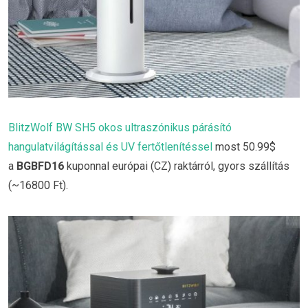
BlitzWolf BW SH5 okos ultraszónikus párásító
hangulatvilágítással és UV fertőtlenítéssel
most 50.99$
a
BGBFD16
kuponnal európai (CZ) raktárról, gyors szállítás
(~16800 Ft).