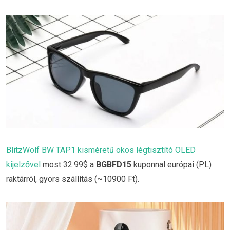
BlitzWolf BW TAP1 kisméretű okos légtisztító OLED
kijelzővel
most 32.99$ a
BGBFD15
kuponnal európai (PL)
raktárról, gyors szállítás (~10900 Ft).