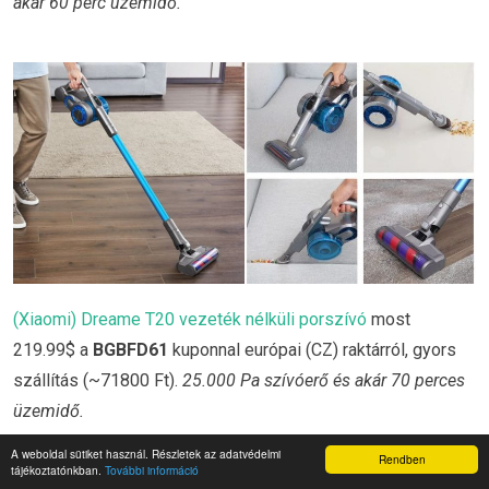
akár 60 perc üzemidő.
(Xiaomi) Dreame T20 vezeték nélküli porszívó
most
219.99$ a
BGBFD61
kuponnal európai (CZ) raktárról, gyors
szállítás (~71800 Ft).
25.000 Pa szívóerő és akár 70 perces
üzemidő.
A weboldal sütiket használ. Részletek az adatvédelmi
Rendben
tájékoztatónkban.
További információ