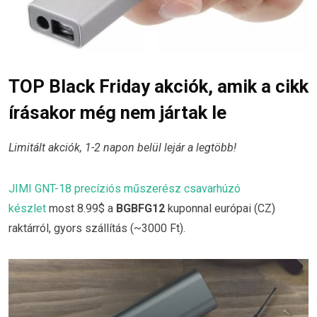
TOP Black Friday akciók, amik a cikk
írásakor még nem jártak le
Limitált akciók, 1-2 napon belül lejár a legtöbb!
JIMI GNT-18 precíziós műszerész csavarhúzó
készlet
most 8.99$ a
BGBFG12
kuponnal európai (CZ)
raktárról, gyors szállítás (~3000 Ft).