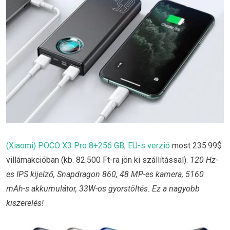
(Xiaomi) POCO X3 Pro 8+256 GB, EU-s verzió
most 235.99$
villámakcióban (kb. 82.500 Ft-ra jön ki szállítással).
120 Hz-
es IPS kijelző, Snapdragon 860, 48 MP-es kamera, 5160
mAh-s akkumulátor, 33W-os gyorstöltés. Ez a nagyobb
kiszerelés!