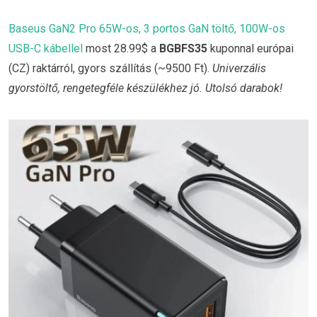
Baseus GaN2 Pro 65W-os, 3 portos GaN töltő, 100W-os
USB-C kábellel
most 28.99$ a
BGBFS35
kuponnal európai
(CZ) raktárról, gyors szállítás (~9500 Ft).
Univerzális
gyorstöltő, rengetegféle készülékhez jó. Utolsó darabok!