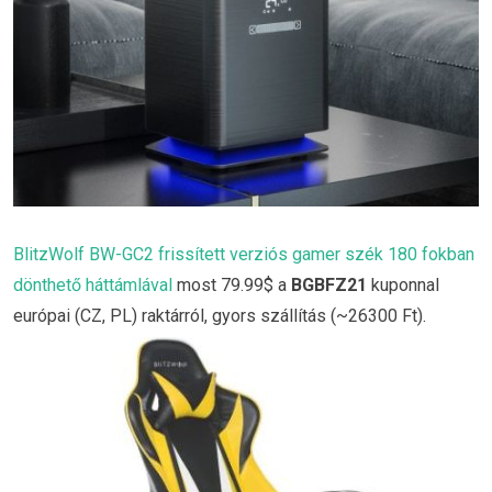
BlitzWolf BW-GC2 frissített verziós gamer szék 180 fokban
dönthető háttámlával
most 79.99$ a
BGBFZ21
kuponnal
európai (CZ, PL) raktárról, gyors szállítás (~26300 Ft).