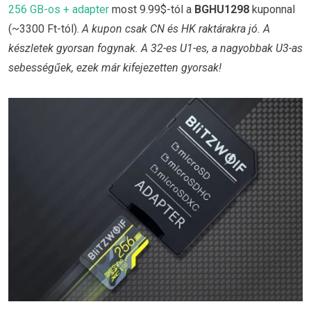
256 GB-os + adapter
most 9.99$-tól a
BGHU1298
kuponnal
(~3300 Ft-tól).
A kupon csak CN és HK raktárakra jó. A
készletek gyorsan fogynak. A 32-es U1-es, a nagyobbak U3-as
sebességűek, ezek már kifejezetten gyorsak!