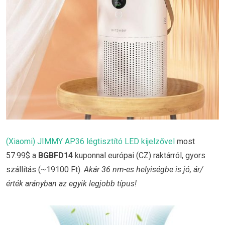
(Xiaomi) JIMMY AP36 légtisztító LED kijelzővel
most
57.99$ a
BGBFD14
kuponnal európai (CZ) raktárról, gyors
szállítás (~19100 Ft).
Akár 36 nm-es helyiségbe is jó, ár/
érték arányban az egyik legjobb típus!