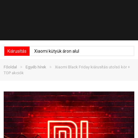
Kiárusítás
Xiaomi kütyük áron alul
»
»
Főoldal
Egyéb hírek
Xiaomi Black Friday kiárusítás utolsó kör +
TOP akciók