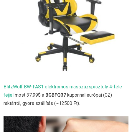
BlitzWolf BW-FAS1 elektromos masszázspisztoly 4-féle
fejjel
most 37.99$ a
BGBFQ37
kuponnal európai (CZ)
raktárról, gyors szállítás (~12500 Ft).