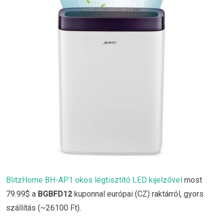
BlitzHome BH-AP1 okos légtisztító LED kijelzővel
most
79.99$ a
BGBFD12
kuponnal európai (CZ) raktárról, gyors
szállítás (~26100 Ft).