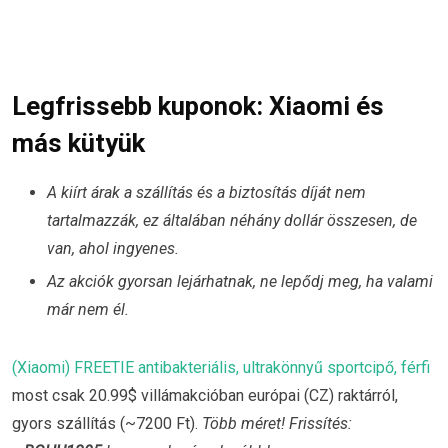
Legfrissebb kuponok: Xiaomi és
más kütyük
A kiírt árak a szállítás és a biztosítás díját nem
tartalmazzák, ez általában néhány dollár összesen, de
van, ahol ingyenes.
Az akciók gyorsan lejárhatnak, ne lepődj meg, ha valami
már nem él.
(Xiaomi) FREETIE antibakteriális, ultrakönnyű sportcipő, férfi
most csak 20.99$ villámakcióban európai (CZ) raktárról,
gyors szállítás (~7200 Ft).
Több méret! Frissítés: