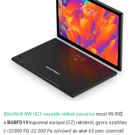
BlitzWolf BW HC3 vezeték nélküli porszívó
most 99.99$
a
BGBFD19
kuponnal európai (CZ) raktárról, gyors szállítás
(~32900 Ft).
22.000 Pa szívóerő ás akár 65 perc üzemidő.