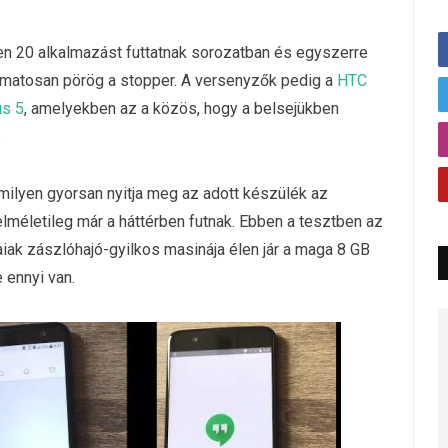
en 20 alkalmazást futtatnak sorozatban és egyszerre
matosan pörög a stopper. A versenyzők pedig a
HTC
s 5
, amelyekben az a közös, hogy a belsejükben
.
ilyen gyorsan nyitja meg az adott készülék az
lméletileg már a háttérben futnak. Ebben a tesztben az
iak zászlóhajó-gyilkos masinája élen jár a maga 8 GB
 ennyi van.