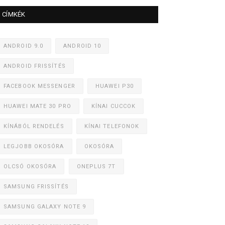
CÍMKÉK
ANDROID 9.0
ANDROID 10
ANDROID FRISSÍTÉS
FACEBOOK MESSENGER
HUAWEI P30
HUAWEI MATE 30 PRO
KÍNAI CUCCOK
KÍNÁBÓL RENDELÉS
KÍNAI TELEFONOK
LEGJOBB OKOSÓRA
OKOSÓRA
OLCSÓ OKOSÓRA
ONEPLUS 7T
SAMSUNG FRISSÍTÉS
SAMSUNG GALAXY NOTE 9