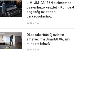
JIMI JM-G3136N elektromos
csavarhúzó készlet – Kompakt
segítség az otthoni
barkácsoláshoz
2026-07-07
Okos takarítás új szintre
emelve: Itt a SmartAI V6, ami
mindent felszív
2026-07-01