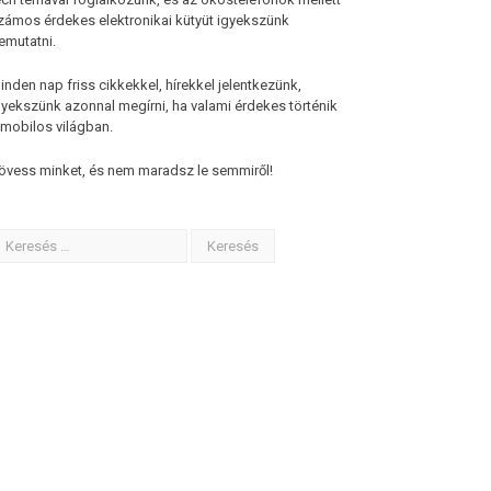
zámos érdekes elektronikai kütyüt igyekszünk
emutatni.
inden nap friss cikkekkel, hírekkel jelentkezünk,
gyekszünk azonnal megírni, ha valami érdekes történik
 mobilos világban.
övess minket, és nem maradsz le semmiről!