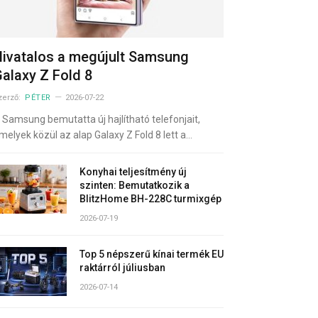
ivatalos a megújult Samsung
alaxy Z Fold 8
zerző:
PÉTER
2026-07-22
 Samsung bemutatta új hajlítható telefonjait,
melyek közül az alap Galaxy Z Fold 8 lett a…
Konyhai teljesítmény új
szinten: Bemutatkozik a
BlitzHome BH-228C turmixgép
2026-07-19
Top 5 népszerű kínai termék EU
raktárról júliusban
2026-07-14