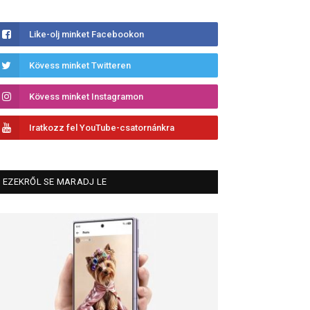
Like-olj minket Facebookon
Kövess minket Twitteren
Kövess minket Instagramon
Iratkozz fel YouTube-csatornánkra
EZEKRŐL SE MARADJ LE