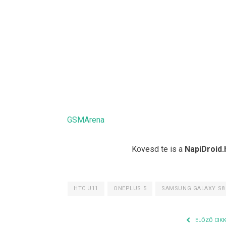
GSMArena
Kövesd te is a
NapiDroid.
HTC U11
ONEPLUS 5
SAMSUNG GALAXY S8
ELŐZŐ CIK