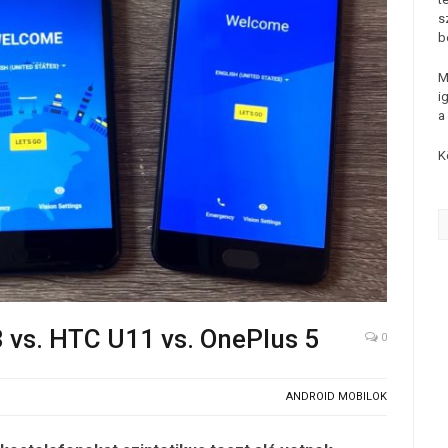
s
b
M
i
a
K
 vs. HTC U11 vs. OnePlus 5
0
ANDROID MOBILOK