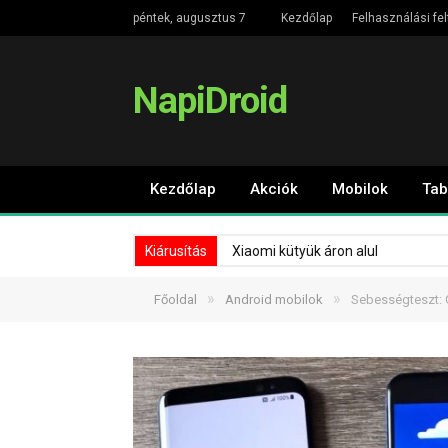
péntek, augusztus 7
Kezdőlap
Felhasználási fel
NapiDroid
Kezdőlap
Akciók
Mobilok
Tab
Kiárusítás
Xiaomi kütyük áron alul
»
»
Főoldal
Android mobilok
Sebességteszt: G