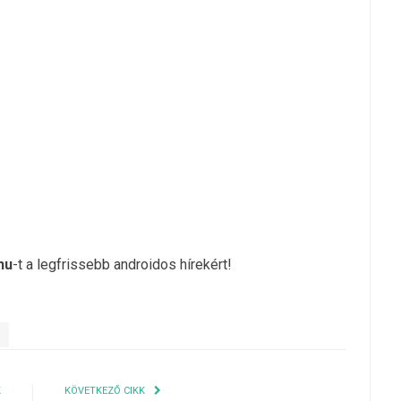
hu
-t a legfrissebb androidos hírekért!
K
KÖVETKEZŐ CIKK