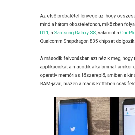
Az első próbatétel lényege az, hogy összes
mind a három okostelefonon, miközben folya
U11
, a
Samsung Galaxy S8
, valamint a
OnePlu
Qualcomm Snapdragon 835 chipset dolgozik
A második felvonásban azt nézik meg, hogy m
applikációkat a második alkalommal, amikor e
operatív memória a főszereplő, amiben a kína
RAM-jával, hiszen a másik kettőben csak fele