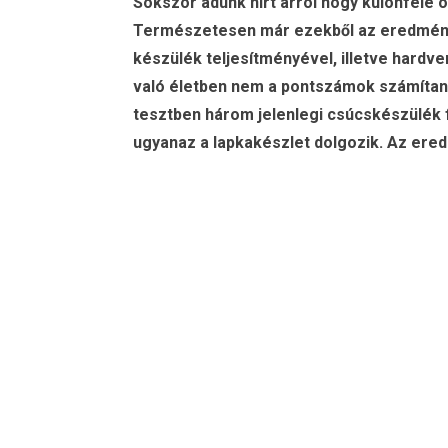
Sokszor adunk hírt arról hogy különféle o
Természetesen már ezekből az eredmények
készülék teljesítményével, illetve hardv
való életben nem a pontszámok számítan
tesztben három jelenlegi csúcskészülék 
ugyanaz a lapkakészlet dolgozik. Az er