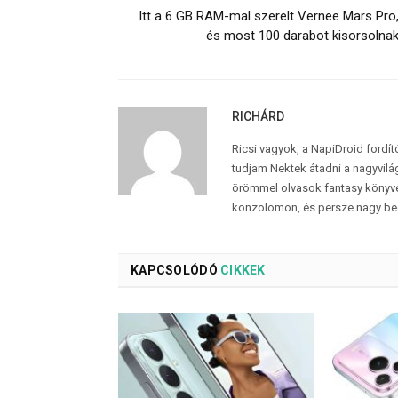
Itt a 6 GB RAM-mal szerelt Vernee Mars Pro
és most 100 darabot kisorsolna
RICHÁRD
Ricsi vagyok, a NapiDroid fordí
tudjam Nektek átadni a nagyvilág
örömmel olvasok fantasy könyvek
konzolomon, és persze nagy be
KAPCSOLÓDÓ
CIKKEK