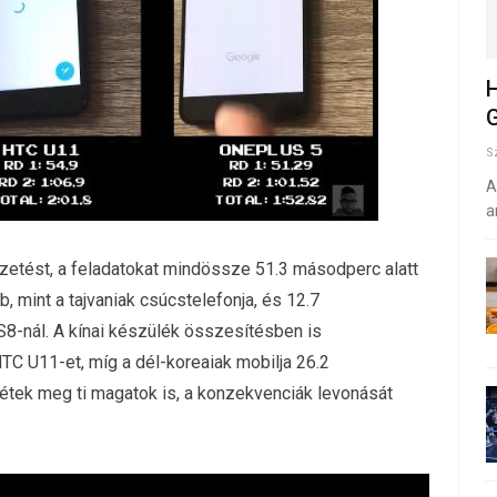
H
G
S
A
a
zetést, a feladatokat mindössze 51.3 másodperc alatt
b, mint a tajvaniak csúcstelefonja, és 12.7
-nál. A kínai készülék összesítésben is
TC U11-et, míg a dél-koreaiak mobilja 26.2
étek meg ti magatok is, a konzekvenciák levonását