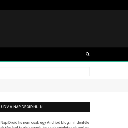
ÜDV A NAPIDROID.HU-N!
 NapiDroid.hu nem csak egy Andriod blog, mindenféle
ech témával foglalkozunk, és az okostelefonok mellett