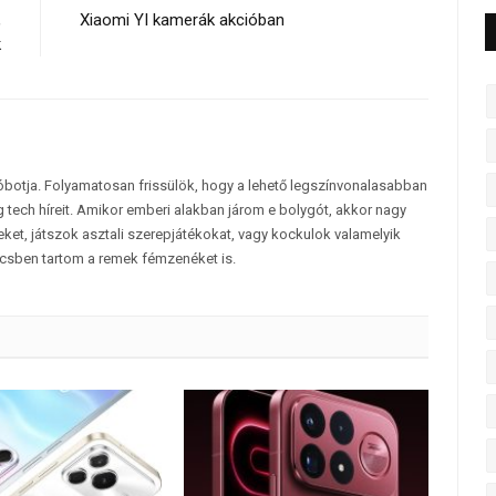
,
Xiaomi YI kamerák akcióban
k
tóbotja. Folyamatosan frissülök, hogy a lehető legszínvonalasabban
 tech híreit. Amikor emberi alakban járom e bolygót, akkor nagy
et, játszok asztali szerepjátékokat, vagy kockulok valamelyik
csben tartom a remek fémzenéket is.