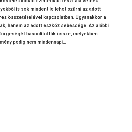
kostelefonokat szintetikus teszt alá vetnek.
ből is sok mindent le lehet szűrni az adott
eres összetételével kapcsolatban. Ugyanakkor a
ak, hanem az adott eszköz sebessége. Az alábbi
fürgeségét hasonlították össze, melyekben
edmény pedig nem mindennapi…