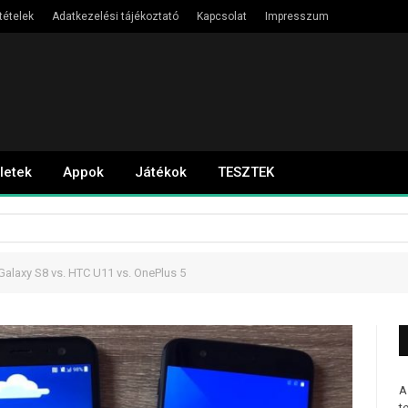
tételek
Adatkezelési tájékoztató
Kapcsolat
Impresszum
letek
Appok
Játékok
TESZTEK
alaxy S8 vs. HTC U11 vs. OnePlus 5
A
t