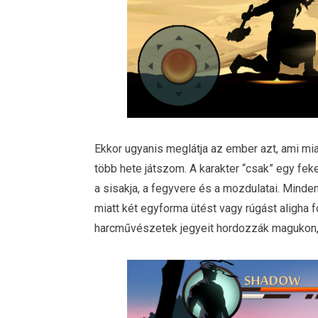
Ekkor ugyanis meglátja az ember azt, ami mia
több hete játszom. A karakter “csak” egy feket
a sisakja, a fegyvere és a mozdulatai. Mind
miatt két egyforma ütést vagy rúgást aligha f
harcművészetek jegyeit hordozzák magukon, di