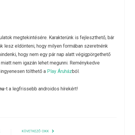
atok megtekintésére. Karakterünk is fejleszthető, bár
nk lesz eldönteni, hogy milyen formában szeretnénk
mindenki, hogy nem egy pár nap alatt végigpörgethető
ok miatt nem igazán lehet megunni. Reménykedve
k ingyenesen tölthető a
Play Áruház
ból.
hu
-t a legfrissebb androidos hírekért!
K
KÖVETKEZŐ CIKK