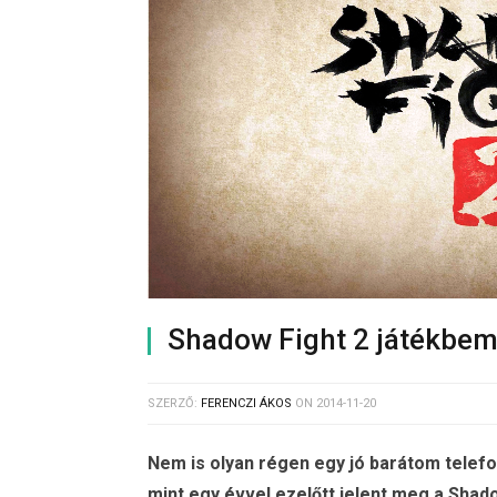
Shadow Fight 2 játékbem
SZERZŐ:
FERENCZI ÁKOS
ON
2014-11-20
Nem is olyan régen egy jó barátom telef
mint egy évvel ezelőtt jelent meg a Shado