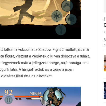
H
G
S
A
a
tt lettem a voksomat a Shadow Fight 2 mellett, és már
e figura, viszont a végletekig ki van dolgozva a ruhája,
en fegyvernek más a jellegzetessége, sajátossága, ami
ogunk látni. A hangeffektek és a zene a japán
cséret illeti érte az alkotókat.