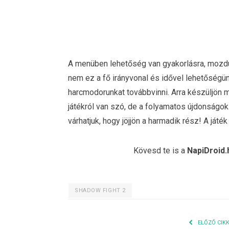
A menüben lehetőség van gyakorlásra, mozdul
nem ez a fő irányvonal és idővel lehetőségü
harcmodorunkat továbbvinni. Arra készüljön 
játékról van szó, de a folyamatos újdonság
várhatjuk, hogy jöjjön a harmadik rész! A játé
Kövesd te is a
NapiDroid.
SHADOW FIGHT 2
ELŐZŐ CIK