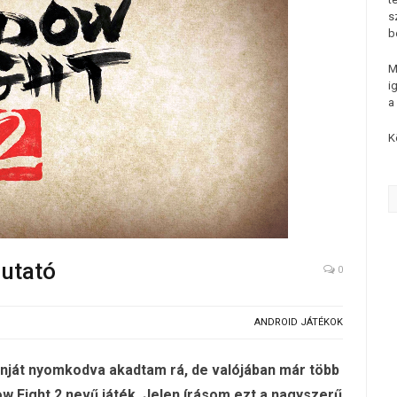
s
b
M
i
a
K
utató
0
ANDROID JÁTÉKOK
onját nyomkodva akadtam rá, de valójában már több
w Fight 2 nevű játék.
Jelen írásom ezt a nagyszerű