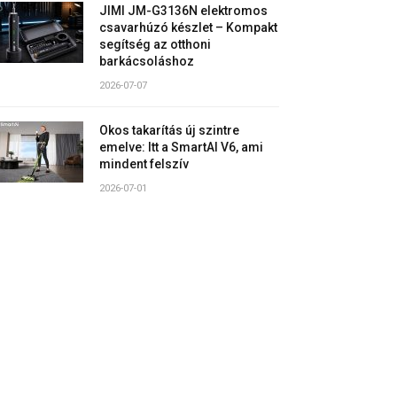
JIMI JM-G3136N elektromos
csavarhúzó készlet – Kompakt
segítség az otthoni
barkácsoláshoz
2026-07-07
Okos takarítás új szintre
emelve: Itt a SmartAI V6, ami
mindent felszív
2026-07-01