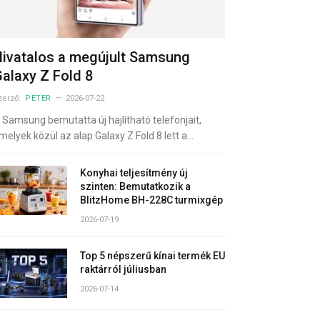
ivatalos a megújult Samsung
alaxy Z Fold 8
zerző:
PÉTER
2026-07-22
 Samsung bemutatta új hajlítható telefonjait,
melyek közül az alap Galaxy Z Fold 8 lett a…
Konyhai teljesítmény új
szinten: Bemutatkozik a
BlitzHome BH-228C turmixgép
2026-07-19
Top 5 népszerű kínai termék EU
raktárról júliusban
2026-07-14