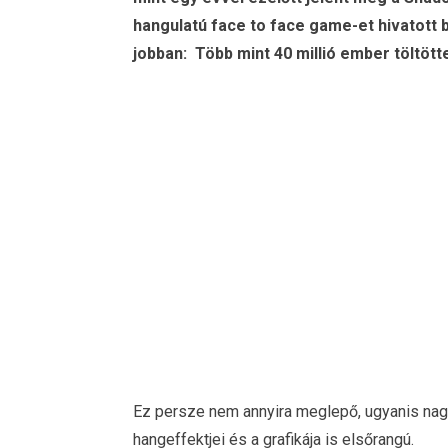
hangulatú face to face game-et hivatott 
jobban: Több mint 40 millió ember töltötte
Ez persze nem annyira meglepő, ugyanis nagy
hangeffektjei és a grafikája is elsőrangú.