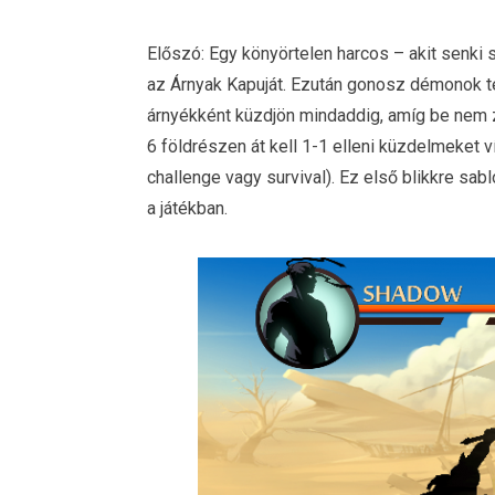
Előszó: Egy könyörtelen harcos – akit senki se
az Árnyak Kapuját. Ezután gonosz démonok tép
árnyékként küzdjön mindaddig, amíg be nem z
6 földrészen át kell 1-1 elleni küzdelmeket 
challenge vagy survival). Ez első blikkre s
a játékban.