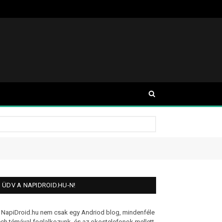
ÜDV A NAPIDROID.HU-N!
 NapiDroid.hu nem csak egy Andriod blog, mindenféle
ech témával foglalkozunk, és az okostelefonok mellett