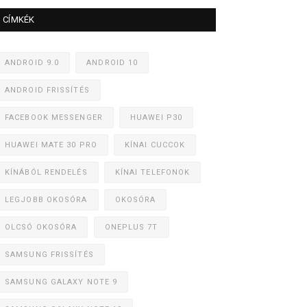
CÍMKÉK
ANDROID 9.0
ANDROID 10
ANDROID FRISSÍTÉS
FACEBOOK MESSENGER
HUAWEI P30
HUAWEI MATE 30 PRO
KÍNAI CUCCOK
KÍNÁBÓL RENDELÉS
KÍNAI TELEFONOK
LEGJOBB OKOSÓRA
OKOSÓRA
OLCSÓ OKOSÓRA
ONEPLUS 7T
SAMSUNG FRISSÍTÉS
SAMSUNG GALAXY NOTE 9