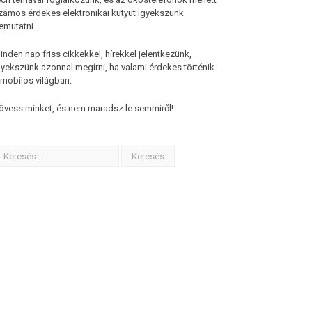
zámos érdekes elektronikai kütyüt igyekszünk
emutatni.
inden nap friss cikkekkel, hírekkel jelentkezünk,
gyekszünk azonnal megírni, ha valami érdekes történik
 mobilos világban.
övess minket, és nem maradsz le semmiről!