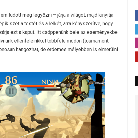
m tudott még legyőzni – járja a világot, majd kinyitja
ik szét a testét és a lelkét, arra kényszerítve, hogy
árja ezt a kaput. Itt csöppenünk bele az eseményekbe.
vívnunk ellenfeleinkkel többféle módon (tournament,
ablonosan hangozhat, de érdemes mélyebben is elmerülni