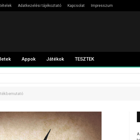
tételek
Adatkezelési tájékoztató
Kapcsolat
Impresszum
letek
Appok
Játékok
TESZTEK
átékbemutató
A
t