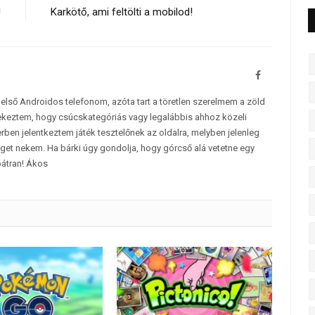
!
Karkötő, ami feltölti a mobilod!
Facebook
 első Androidos telefonom, azóta tart a töretlen szerelmem a zöld
yekeztem, hogy csúcskategóriás vagy legalábbis ahhoz közeli
ben jelentkeztem játék tesztelőnek az oldalra, melyben jelenleg
éget nekem. Ha bárki úgy gondolja, hogy górcső alá vetetne egy
bátran! Ákos