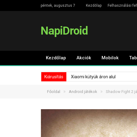
péntek, augusztus 7
Kezdőlap
Felhasználási fel
NapiDroid
Kezdőlap
Akciók
Mobilok
Tab
Kiárusítás
Xiaomi kütyük áron alul
»
»
Főoldal
Android játékok
Shadow Fight 2 j