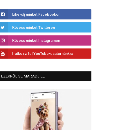
Like-olj minket Facebookon
Kövess minket Twitteren
Kövess minket Instagramon
Iratkozz fel YouTube-csatornánkra
EZEKRŐL SE MARADJ LE