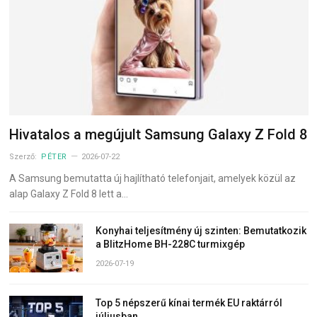
Hivatalos a megújult Samsung Galaxy Z Fold 8
Szerző:
PÉTER
2026-07-22
A Samsung bemutatta új hajlítható telefonjait, amelyek közül az
alap Galaxy Z Fold 8 lett a…
Konyhai teljesítmény új szinten: Bemutatkozik
a BlitzHome BH-228C turmixgép
2026-07-19
Top 5 népszerű kínai termék EU raktárról
júliusban