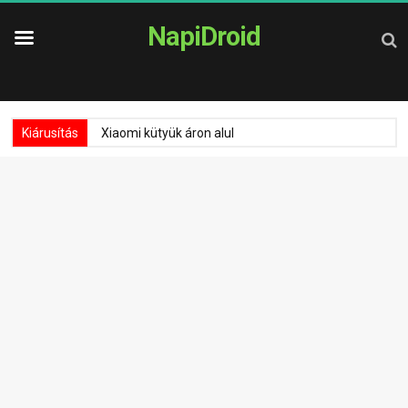
NapiDroid
Kiárusítás
Xiaomi kütyük áron alul