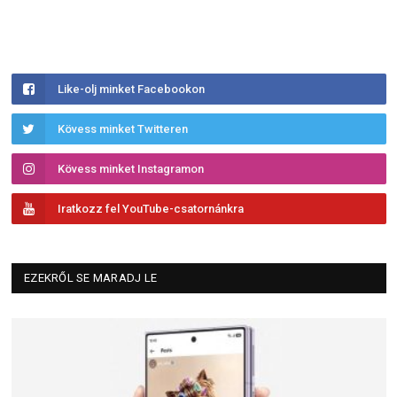
Like-olj minket Facebookon
Kövess minket Twitteren
Kövess minket Instagramon
Iratkozz fel YouTube-csatornánkra
EZEKRŐL SE MARADJ LE