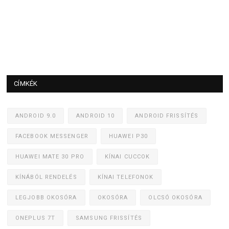
CÍMKÉK
ANDROID 9.0
ANDROID 10
ANDROID FRISSÍTÉS
FACEBOOK MESSENGER
HUAWEI P30
HUAWEI MATE 30 PRO
KÍNAI CUCCOK
KÍNÁBÓL RENDELÉS
KÍNAI TELEFONOK
LEGJOBB OKOSÓRA
OKOSÓRA
OLCSÓ OKOSÓRA
ONEPLUS 7T
SAMSUNG FRISSÍTÉS