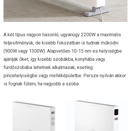
A két típus nagyon hasonló, ugyanúgy 2200W a maximális
teljesítményük, de kisebb fokozatban is tudnak működni
(900W vagy 1300W). Alapvetően 10-15 nm-es helyiségbe
ajánlják őket, így kisebb szobákba, konyhába vagy
fürdőszobába lehetnek alkalmasak, esetleg
pincehelyiségbe vagy melléképületbe. Persze nyilván akkor
is fognak fűteni, ha nagyobb a szoba.