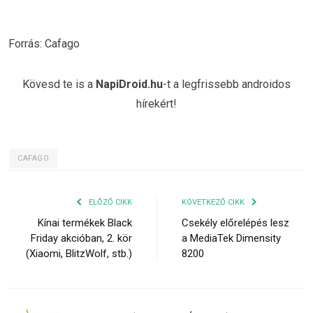
Forrás: Cafago
Kövesd te is a
NapiDroid.hu
-t a legfrissebb androidos
hírekért!
CAFAGO
ELŐZŐ CIKK
KÖVETKEZŐ CIKK
Kínai termékek Black
Csekély előrelépés lesz
Friday akcióban, 2. kör
a MediaTek Dimensity
(Xiaomi, BlitzWolf, stb.)
8200