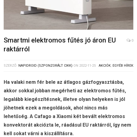
Smartmi elektromos fűtés jó áron EU
0
raktárról
SZERZŐ:
NAPIDROID (SZPONZORÁLT CIKK)
ON
2022-11-25
AKCIÓK
,
EGYÉB HÍREK
Ha valaki nem fér bele az átlagos gázfogyasztásba,
akkor sokkal jobban megérheti az elektromos fűtés,
legalább kiegészítésnek, illetve olyan helyeken is jól
jöhetnek ezek a megoldások, ahol nincs más
lehetőség. A Cafago a Xiaomi két bevált elektromos
konvektorát akciózta le, ráadásul EU raktárról, így nem
kell sokat várni a kiszállításra.