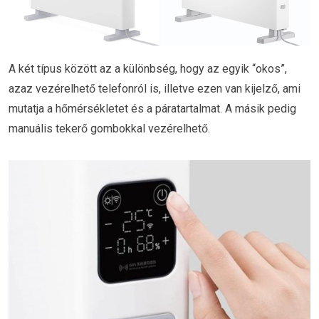
A két típus között az a különbség, hogy az egyik “okos”,
azaz vezérelhető telefonról is, illetve ezen van kijelző, ami
mutatja a hőmérsékletet és a páratartalmat. A másik pedig
manuális tekerő gombokkal vezérelhető.