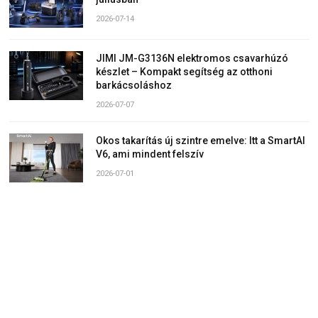
2026-07-14
JIMI JM-G3136N elektromos csavarhúzó
készlet – Kompakt segítség az otthoni
barkácsoláshoz
2026-07-07
Okos takarítás új szintre emelve: Itt a SmartAI
V6, ami mindent felszív
2026-07-01