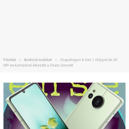
»
»
Főoldal
Android mobilok
Snapdragon 6 Gen 1 chippel és 50
MP-es kamerával érkezett a Sharp Sense8