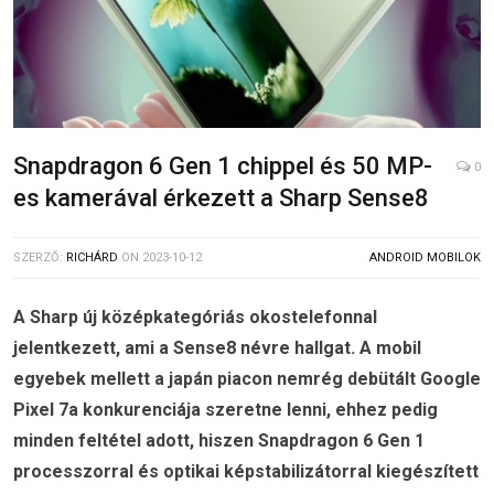
Snapdragon 6 Gen 1 chippel és 50 MP-
0
es kamerával érkezett a Sharp Sense8
SZERZŐ:
RICHÁRD
ON
2023-10-12
ANDROID MOBILOK
A Sharp új középkategóriás okostelefonnal
jelentkezett, ami a Sense8 névre hallgat. A mobil
egyebek mellett a japán piacon nemrég debütált Google
Pixel 7a konkurenciája szeretne lenni, ehhez pedig
minden feltétel adott, hiszen Snapdragon 6 Gen 1
processzorral és optikai képstabilizátorral kiegészített