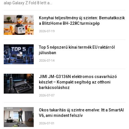
alap Galaxy Z Fold 8 lett a…
Konyhai teljesítmény új szinten: Bemutatkozik
a BlitzHome BH-228C turmixgép
2026-07-19
Top 5 népszerű kínai termék EU raktárról
júliusban
2026-07-14
JIMI JM-G3136N elektromos csavarhúzó
készlet – Kompakt segítség az otthoni
barkácsoláshoz
2026-07-07
Okos takarítás új szintre emelve: Itt a SmartAI
V6, ami mindent felszív
2026-07-01