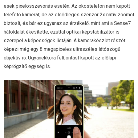
esek pixelösszevonás esetén. Az okostelefon nem kapott
telefotó kamerát, de az elsődleges szenzor 2x natív zoomot
biztosít, és bár ez ugyanaz az érzékelő, mint ami a Sense7
hátoldalát ékesítette, ezúttal optikai képstabilizátor is
szerepel a képességek listáján. A kamerakészlet részét
képezi még egy 8 megapixeles ultraszéles látószögű
objektív is. Ugyanekkora felbontást kapott az előlapi
képrögzítő egység is.