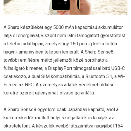
A Sharp készülékét egy 5000 mAh kapacitású akkumulátor
látja el energiával, viszont nem látni támogatott gyorstöltést
a telefon adatlapján, amelyet így 160 percig kell a töltőn
hagyni, amennyiben teljesen lemerült. A Sharp Sense8
további említésre méltó jellemzői közé sorolható a
fülhallgató kimenet, a DisplayPort támogatással bíró USB-C
csatlakozó, a duál SIM kompatibilitás, a Bluetooth 5.1, a Wi-
Fi 5 és az NFC. A személyes adatok védelmét oldalsó
keretre szerelt ujjlenyomat-olvasó garantálja.
A Sharp Sense8 egyelőre csak Japánban kapható, ahol a
kiskereskedők mellett helyi szolgáltatók is kínálják az
okostelefont. A készülék yenből átszámítva nagyjából 154