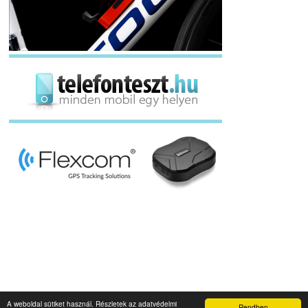
A weboldal sütiket használ. Részletek az adatvédelmi
Rendben