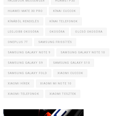
FACEBOOK MESSENGER
HUAWEI P30
HUAWEI MATE 30 PRO
KÍNAI CUCCOK
KÍNÁBÓL RENDELÉS
KÍNAI TELEFONOK
LEGJOBB OKOSÓRA
OKOSÓRA
OLCSÓ OKOSÓRA
ONEPLUS 7T
SAMSUNG FRISSÍTÉS
SAMSUNG GALAXY NOTE 9
SAMSUNG GALAXY NOTE 10
SAMSUNG GALAXY S9
SAMSUNG GALAXY S10
SAMSUNG GALAXY FOLD
XIAOMI CUCCOK
XIAOMI HÍREK
XIAOMI MI NOTE 10
XIAOMI TELEFONOK
XIAOMI TESZTEK