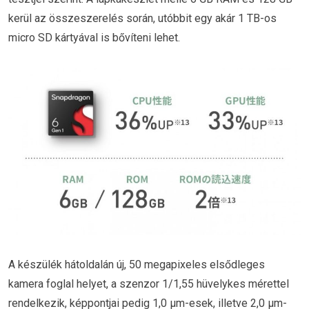
kerül az összeszerelés során, utóbbit egy akár 1 TB-os
micro SD kártyával is bővíteni lehet.
A készülék hátoldalán új, 50 megapixeles elsődleges
kamera foglal helyet, a szenzor 1/1,55 hüvelykes mérettel
rendelkezik, képpontjai pedig 1,0 µm-esek, illetve 2,0 µm-