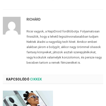
RICHÁRD
Ricsi vagyok, a NapiDroid fordítóbotja. Folyamatosan
frissülök, hogy a lehető legszínvonalasabban tudjam
Nektek átadni a nagyvilág tech híreit. Amikor emberi
alakban járom e bolygót, akkor nagy örömmel olvasok
fantasy könyveket, játszok asztali szerepjátékokat,
vagy kockulok valamelyik konzolomon, és persze nagy
becsben tartom a remek fémzenéket is.
KAPCSOLÓDÓ
CIKKEK