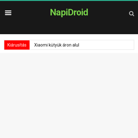
NapiDroid
Kiárusítás
Xiaomi kütyük áron alul