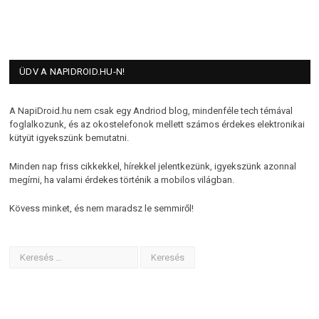
ÜDV A NAPIDROID.HU-N!
A NapiDroid.hu nem csak egy Andriod blog, mindenféle tech témával
foglalkozunk, és az okostelefonok mellett számos érdekes elektronikai
kütyüt igyekszünk bemutatni.
Minden nap friss cikkekkel, hírekkel jelentkezünk, igyekszünk azonnal
megírni, ha valami érdekes történik a mobilos világban.
Kövess minket, és nem maradsz le semmiről!