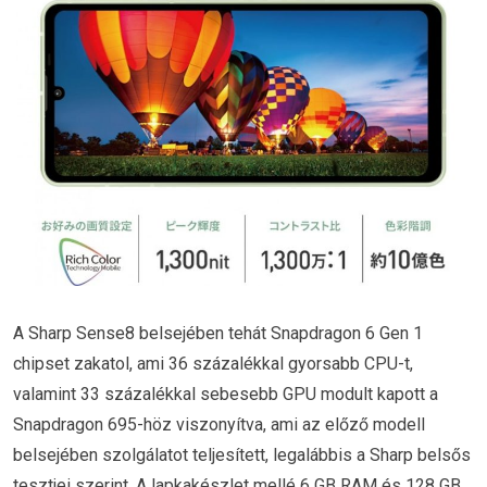
A Sharp Sense8 belsejében tehát Snapdragon 6 Gen 1
chipset zakatol, ami 36 százalékkal gyorsabb CPU-t,
valamint 33 százalékkal sebesebb GPU modult kapott a
Snapdragon 695-höz viszonyítva, ami az előző modell
belsejében szolgálatot teljesített, legalábbis a Sharp belsős
tesztjei szerint. A lapkakészlet mellé 6 GB RAM és 128 GB