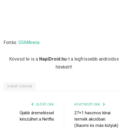
Forrás:
GSMArena
Kövesd te is a
NapiDroid.hu
-t a legfrissebb androidos
hírekért!
SHARP SENSE8
ELŐZŐ CIKK
KÖVETKEZŐ CIKK
Újabb áremeléssel
27+1 hasznos kínai
készülhet a Netflix
termék akcióban
(Xiaomi és más kütyük)