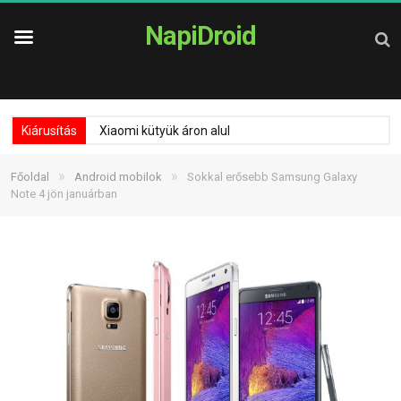
NapiDroid
Kiárusítás
Xiaomi kütyük áron alul
»
»
Főoldal
Android mobilok
Sokkal erősebb Samsung Galaxy
Note 4 jön januárban