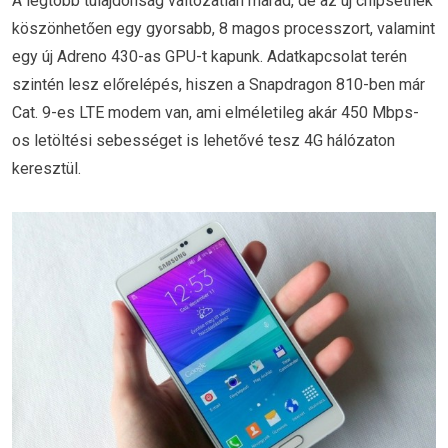
A legtöbb tulajdonság változatlan marad, de az új chipsetnek
köszönhetően egy gyorsabb, 8 magos processzort, valamint
egy új Adreno 430-as GPU-t kapunk. Adatkapcsolat terén
szintén lesz előrelépés, hiszen a Snapdragon 810-ben már
Cat. 9-es LTE modem van, ami elméletileg akár 450 Mbps-
os letöltési sebességet is lehetővé tesz 4G hálózaton
keresztül.