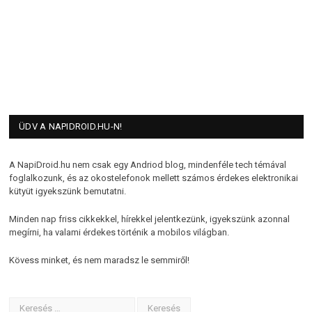
ÜDV A NAPIDROID.HU-N!
A NapiDroid.hu nem csak egy Andriod blog, mindenféle tech témával
foglalkozunk, és az okostelefonok mellett számos érdekes elektronikai
kütyüt igyekszünk bemutatni.
Minden nap friss cikkekkel, hírekkel jelentkezünk, igyekszünk azonnal
megírni, ha valami érdekes történik a mobilos világban.
Kövess minket, és nem maradsz le semmiről!