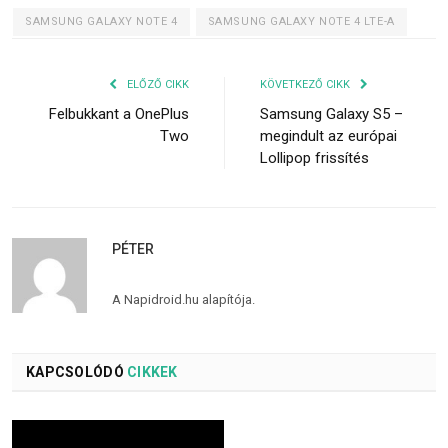
SAMSUNG GALAXY NOTE 4
SAMSUNG GALAXY NOTE 4 LTE-A
ELŐZŐ CIKK
KÖVETKEZŐ CIKK
Felbukkant a OnePlus
Samsung Galaxy S5 –
Two
megindult az európai
Lollipop frissítés
PÉTER
A Napidroid.hu alapítója.
KAPCSOLÓDÓ
CIKKEK