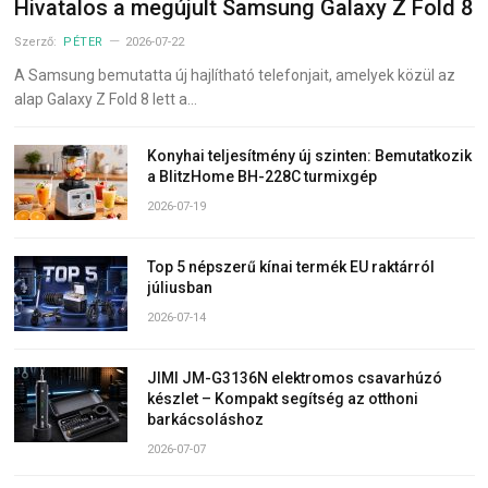
Hivatalos a megújult Samsung Galaxy Z Fold 8
Szerző:
PÉTER
2026-07-22
A Samsung bemutatta új hajlítható telefonjait, amelyek közül az
alap Galaxy Z Fold 8 lett a…
Konyhai teljesítmény új szinten: Bemutatkozik
a BlitzHome BH-228C turmixgép
2026-07-19
Top 5 népszerű kínai termék EU raktárról
júliusban
2026-07-14
JIMI JM-G3136N elektromos csavarhúzó
készlet – Kompakt segítség az otthoni
barkácsoláshoz
2026-07-07