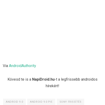
Via
AndroidAuthority
Kövesd te is a
NapiDroid.hu
-t a legfrissebb androidos
hírekért!
ANDROID 9.0
ANDROID 9.0 PIE
SONY FRISSÍTÉS