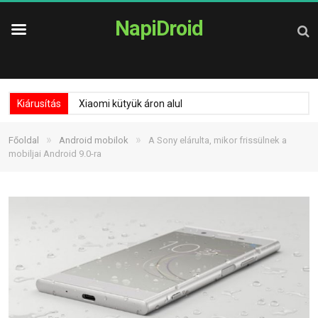
NapiDroid
Kiárusítás
Xiaomi kütyük áron alul
»
»
Főoldal
Android mobilok
A Sony elárulta, mikor frissülnek a
mobiljai Android 9.0-ra