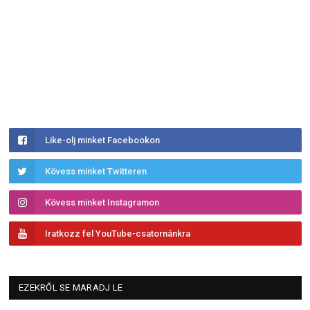
Like-olj minket Facebookon
Kövess minket Twitteren
Kövess minket Instagramon
Iratkozz fel YouTube-csatornánkra
EZEKRŐL SE MARADJ LE