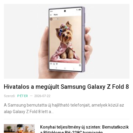
Hivatalos a megújult Samsung Galaxy Z Fold 8
Szerző:
PÉTER
2026-07-22
A Samsung bemutatta új hajlítható telefonjait, amelyek közül az
alap Galaxy Z Fold 8 lett a…
Konyhai teljesítmény új szinten: Bemutatkozik
a BlitzHome BH-228C turmixgép