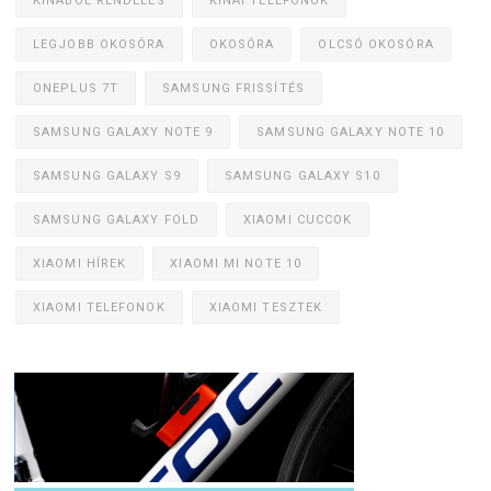
KÍNÁBÓL RENDELÉS
KÍNAI TELEFONOK
LEGJOBB OKOSÓRA
OKOSÓRA
OLCSÓ OKOSÓRA
ONEPLUS 7T
SAMSUNG FRISSÍTÉS
SAMSUNG GALAXY NOTE 9
SAMSUNG GALAXY NOTE 10
SAMSUNG GALAXY S9
SAMSUNG GALAXY S10
SAMSUNG GALAXY FOLD
XIAOMI CUCCOK
XIAOMI HÍREK
XIAOMI MI NOTE 10
XIAOMI TELEFONOK
XIAOMI TESZTEK