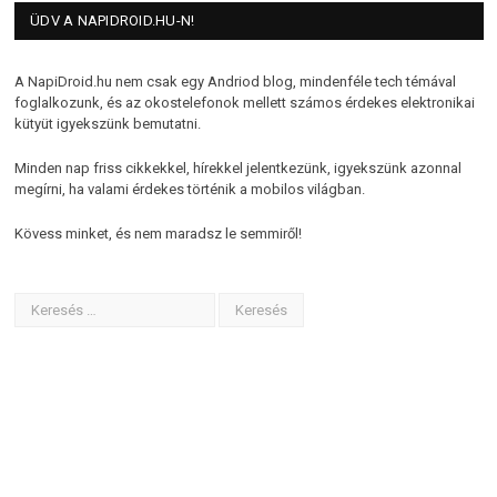
ÜDV A NAPIDROID.HU-N!
A NapiDroid.hu nem csak egy Andriod blog, mindenféle tech témával
foglalkozunk, és az okostelefonok mellett számos érdekes elektronikai
kütyüt igyekszünk bemutatni.
Minden nap friss cikkekkel, hírekkel jelentkezünk, igyekszünk azonnal
megírni, ha valami érdekes történik a mobilos világban.
Kövess minket, és nem maradsz le semmiről!