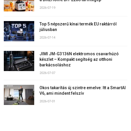
2026-07-19
Top 5 népszerű kínai termék EU raktárról
júliusban
2026-07-14
JIMI JM-G3136N elektromos csavarhúzó
készlet – Kompakt segítség az otthoni
barkácsoláshoz
2026-07-07
Okos takarítás új szintre emelve: Itt a SmartAI
V6, ami mindent felszív
2026-07-01