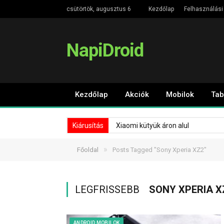
csütörtök, augusztus 6
Kezdőlap
Felhasználási 
NapiDroid
Kezdőlap
Akciók
Mobilok
Tab
Kiárusítás
Xiaomi kütyük áron alul
»
Főoldal
Posts Tagged "Sony Xperia XZ2"
LEGFRISSEBB
SONY XPERIA X
ANDROID MOBILOK