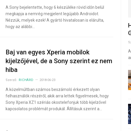
A Sony bejelentette, hogy 6 készüléke rövid időn belül
megkapja a nemrég megjelent legújabb Androidot.
Nézzük, melyek ezek! A gyártó hivatalosan is elárulta,
H
hogy az alábbi…
G
S
Baj van egyes Xperia mobilok
A
a
kijelzőjével, de a Sony szerint ez nem
hiba
Szerző:
RICHÁRD
2018-06-23
A közelmúltban számos beszámoló érkezett olyan
felhasználók részéről, akik arra lettek figyelmesek, hogy
Sony Xperia XZ1 szériás okostelefonjuk több kijelzővel
kapcsolatos problémát produkál. Állításuk szerint a…