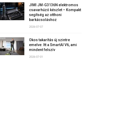
JIMI JM-G3136N elektromos
csavarhúzó készlet – Kompakt
segítség az otthoni
barkácsoláshoz
2026-07-07
Okos takarítás új szintre
emelve: Itt a SmartAI V6, ami
mindent felszív
2026-07-01