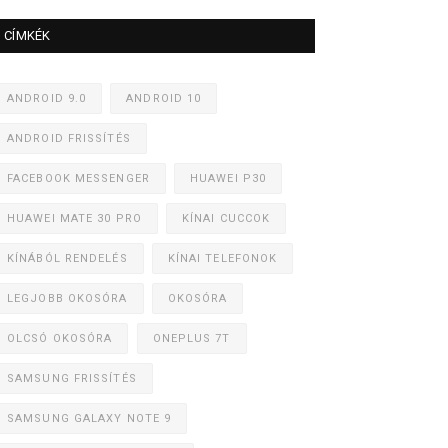
CÍMKÉK
ANDROID 9.0
ANDROID 10
ANDROID FRISSÍTÉS
FACEBOOK MESSENGER
HUAWEI P30
HUAWEI MATE 30 PRO
KÍNAI CUCCOK
KÍNÁBÓL RENDELÉS
KÍNAI TELEFONOK
LEGJOBB OKOSÓRA
OKOSÓRA
OLCSÓ OKOSÓRA
ONEPLUS 7T
SAMSUNG FRISSÍTÉS
SAMSUNG GALAXY NOTE 9