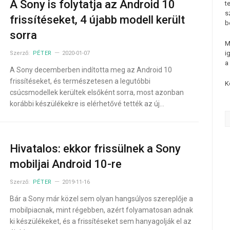
A Sony is folytatja az Android 10
t
s
frissítéseket, 4 újabb modell került
b
sorra
M
i
Szerző:
PÉTER
2020-01-07
a
A Sony decemberben indította meg az Android 10
frissítéseket, és természetesen a legutóbbi
K
csúcsmodellek kerültek elsőként sorra, most azonban
korábbi készülékekre is elérhetővé tették az új…
Hivatalos: ekkor frissülnek a Sony
mobiljai Android 10-re
Szerző:
PÉTER
2019-11-16
Bár a Sony már közel sem olyan hangsúlyos szereplője a
mobilpiacnak, mint régebben, azért folyamatosan adnak
ki készülékeket, és a frissítéseket sem hanyagolják el az