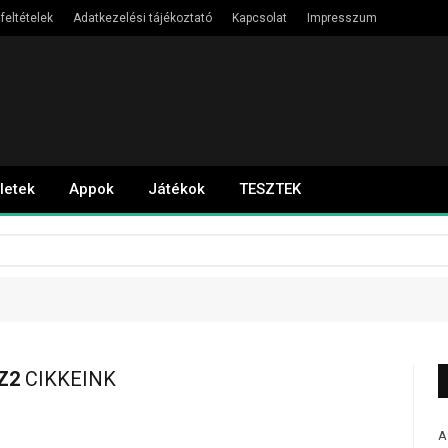
feltételek
Adatkezelési tájékoztató
Kapcsolat
Impresszum
letek
Appok
Játékok
TESZTEK
Z2
CIKKEINK
A