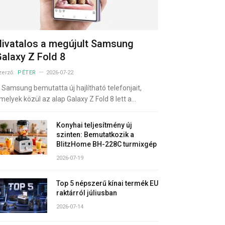
ivatalos a megújult Samsung
alaxy Z Fold 8
zerző:
PÉTER
2026-07-22
 Samsung bemutatta új hajlítható telefonjait,
melyek közül az alap Galaxy Z Fold 8 lett a…
Konyhai teljesítmény új
szinten: Bemutatkozik a
BlitzHome BH-228C turmixgép
2026-07-19
Top 5 népszerű kínai termék EU
raktárról júliusban
2026-07-14