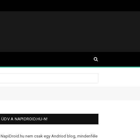
ÜDV A NAPIDROID.HU-N!
 NapiDroid.hu nem csak egy Andriod blog, mindenféle