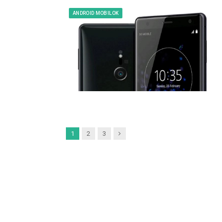
ANDROID MOBILOK
Next
1
2
3