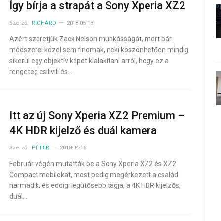
Így bírja a strapát a Sony Xperia XZ2
Szerző:
RICHÁRD
2018-05-13
Azért szeretjük Zack Nelson munkásságát, mert bár
módszerei közel sem finomak, neki köszönhetően mindig
sikerül egy objektív képet kialakítani arról, hogy ez a
rengeteg csilivili és…
Itt az új Sony Xperia XZ2 Premium –
4K HDR kijelző és duál kamera
Szerző:
PÉTER
2018-04-16
Február végén mutatták be a Sony Xperia XZ2 és XZ2
Compact mobilokat, most pedig megérkezett a család
harmadik, és eddigi legütősebb tagja, a 4K HDR kijelzős,
duál…