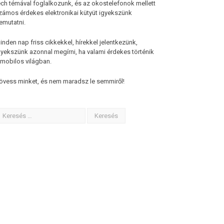
ech témával foglalkozunk, és az okostelefonok mellett
zámos érdekes elektronikai kütyüt igyekszünk
emutatni.
inden nap friss cikkekkel, hírekkel jelentkezünk,
gyekszünk azonnal megírni, ha valami érdekes történik
 mobilos világban.
övess minket, és nem maradsz le semmiről!