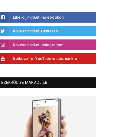
Like-olj minket Facebookon
Kövess minket Twitteren
Kövess minket Instagramon
Iratkozz fel YouTube-csatornánkra
EZEKRŐL SE MARADJ LE