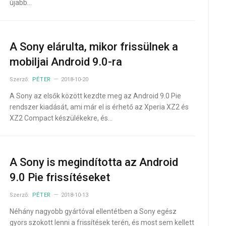
újabb…
A Sony elárulta, mikor frissülnek a
mobiljai Android 9.0-ra
Szerző:
PÉTER
2018-10-20
A Sony az elsők között kezdte meg az Android 9.0 Pie
rendszer kiadását, ami már el is érhető az Xperia XZ2 és
XZ2 Compact készülékekre, és…
A Sony is megindította az Android
9.0 Pie frissítéseket
Szerző:
PÉTER
2018-10-13
Néhány nagyobb gyártóval ellentétben a Sony egész
gyors szokott lenni a frissítések terén, és most sem kellett