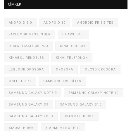
CÍMKÉK
ANDROID 9.0
ANDROID 10
ANDROID FRISSÍTÉS
FACEBOOK MESSENGER
HUAWEI P30
HUAWEI MATE 30 PRO
KÍNAI CUCCOK
KÍNÁBÓL RENDELÉS
KÍNAI TELEFONOK
LEGJOBB OKOSÓRA
OKOSÓRA
OLCSÓ OKOSÓRA
ONEPLUS 7T
SAMSUNG FRISSÍTÉS
SAMSUNG GALAXY NOTE 9
SAMSUNG GALAXY NOTE 10
SAMSUNG GALAXY S9
SAMSUNG GALAXY S10
SAMSUNG GALAXY FOLD
XIAOMI CUCCOK
XIAOMI HÍREK
XIAOMI MI NOTE 10