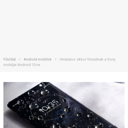
»
»
Főoldal
Android mobilok
Hivatalos: ekkor frissülnek a Sony
mobiljai Android 10-re