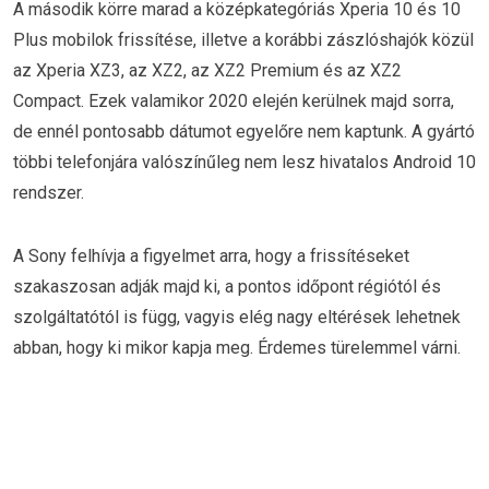
A második körre marad a középkategóriás Xperia 10 és 10
Plus mobilok frissítése, illetve a korábbi zászlóshajók közül
az Xperia XZ3, az XZ2, az XZ2 Premium és az XZ2
Compact. Ezek valamikor 2020 elején kerülnek majd sorra,
de ennél pontosabb dátumot egyelőre nem kaptunk. A gyártó
többi telefonjára valószínűleg nem lesz hivatalos Android 10
rendszer.
A Sony felhívja a figyelmet arra, hogy a frissítéseket
szakaszosan adják majd ki, a pontos időpont régiótól és
szolgáltatótól is függ, vagyis elég nagy eltérések lehetnek
abban, hogy ki mikor kapja meg. Érdemes türelemmel várni.