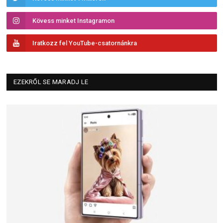
Kövess minket Instagramon
Iratkozz fel YouTube-csatornánkra
EZEKRŐL SE MARADJ LE