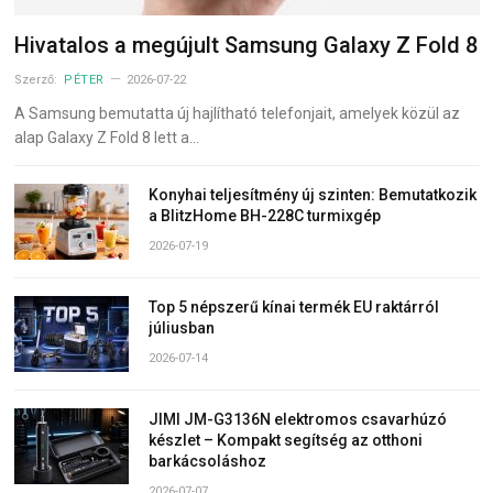
Hivatalos a megújult Samsung Galaxy Z Fold 8
Szerző:
PÉTER
2026-07-22
A Samsung bemutatta új hajlítható telefonjait, amelyek közül az
alap Galaxy Z Fold 8 lett a…
Konyhai teljesítmény új szinten: Bemutatkozik
a BlitzHome BH-228C turmixgép
2026-07-19
Top 5 népszerű kínai termék EU raktárról
júliusban
2026-07-14
JIMI JM-G3136N elektromos csavarhúzó
készlet – Kompakt segítség az otthoni
barkácsoláshoz
2026-07-07