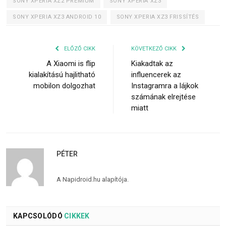
SONY XPERIA XZ2 PREMIUM
SONY XPERIA XZ3
SONY XPERIA XZ3 ANDROID 10
SONY XPERIA XZ3 FRISSÍTÉS
ELŐZŐ CIKK
KÖVETKEZŐ CIKK
A Xiaomi is flip
Kiakadtak az
kialakítású hajlitható
influencerek az
mobilon dolgozhat
Instagramra a lájkok
számának elrejtése
miatt
PÉTER
A Napidroid.hu alapítója.
KAPCSOLÓDÓ
CIKKEK