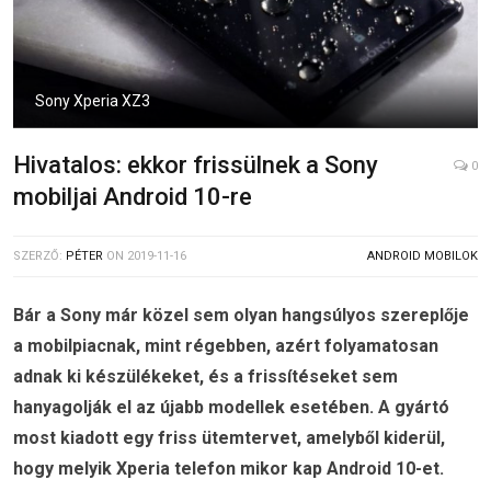
Sony Xperia XZ3
Hivatalos: ekkor frissülnek a Sony
0
mobiljai Android 10-re
SZERZŐ:
PÉTER
ON
2019-11-16
ANDROID MOBILOK
Bár a Sony már közel sem olyan hangsúlyos szereplője
a mobilpiacnak, mint régebben, azért folyamatosan
adnak ki készülékeket, és a frissítéseket sem
hanyagolják el az újabb modellek esetében. A gyártó
most kiadott egy friss ütemtervet, amelyből kiderül,
hogy melyik Xperia telefon mikor kap Android 10-et.