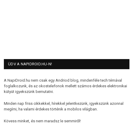
ÜDV A NAPIDROID.HU-N!
A NapiDroid.hu nem csak egy Andriod blog, mindenféle tech témával
foglalkozunk, és az okostelefonok mellett számos érdekes elektronikai
kütyüt igyekszünk bemutatni.
Minden nap friss cikkekkel, hírekkel jelentkezünk, igyekszünk azonnal
megírni, ha valami érdekes történik a mobilos világban.
Kövess minket, és nem maradsz le semmiről!