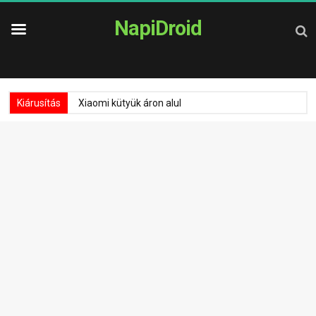
NapiDroid
Kiárusítás
Xiaomi kütyük áron alul