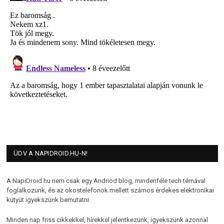
ÜDV A NAPIDROID.HU-N!
A NapiDroid.hu nem csak egy Andriod blog, mindenféle tech témával
foglalkozunk, és az okostelefonok mellett számos érdekes elektronikai
kütyüt igyekszünk bemutatni.
Minden nap friss cikkekkel, hírekkel jelentkezünk, igyekszünk azonnal