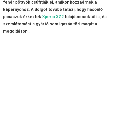
fehér pöttyök csúfítják el, amikor hozzáérnek a
képernyőhöz. A dolgot tovább tetézi, hogy hasonló
panaszok érkeztek
Xperia XZ2
tulajdonosoktól is, és
szemlátomást a gyártó sem igazán töri magát a
megoldáson…