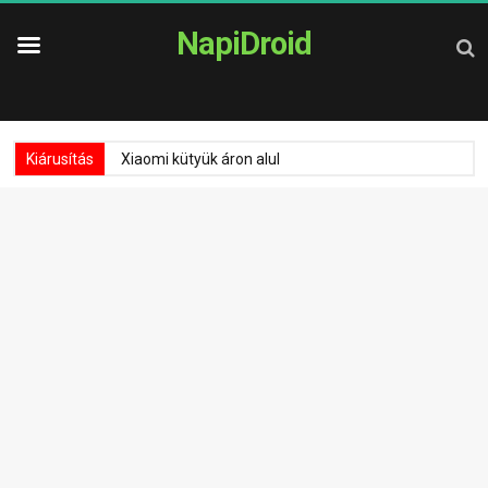
NapiDroid
Kiárusítás
Xiaomi kütyük áron alul