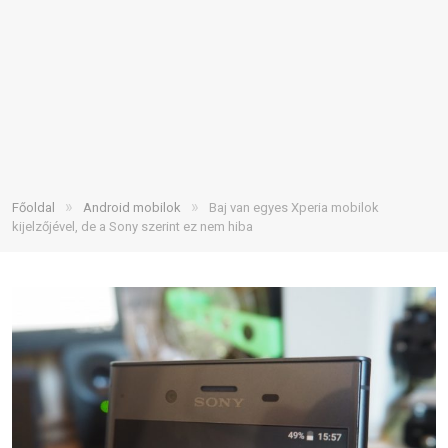
»
»
Főoldal
Android mobilok
Baj van egyes Xperia mobilok
kijelzőjével, de a Sony szerint ez nem hiba