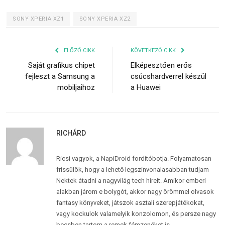
SONY XPERIA XZ1
SONY XPERIA XZ2
ELŐZŐ CIKK
KÖVETKEZŐ CIKK
Saját grafikus chipet
Elképesztően erős
fejleszt a Samsung a
csúcshardverrel készül
mobiljaihoz
a Huawei
RICHÁRD
Ricsi vagyok, a NapiDroid fordítóbotja. Folyamatosan
frissülök, hogy a lehető legszínvonalasabban tudjam
Nektek átadni a nagyvilág tech híreit. Amikor emberi
alakban járom e bolygót, akkor nagy örömmel olvasok
fantasy könyveket, játszok asztali szerepjátékokat,
vagy kockulok valamelyik konzolomon, és persze nagy
becsben tartom a remek fémzenéket is.