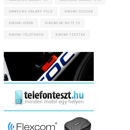
SAMSUNG GALAXY FOLD
XIAOMI CUCCOK
XIAOMI HÍREK
XIAOMI MI NOTE 10
XIAOMI TELEFONOK
XIAOMI TESZTEK