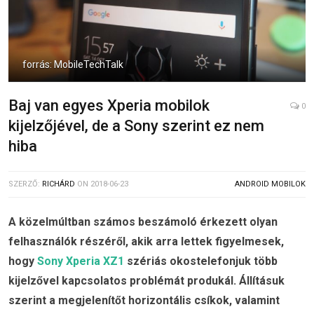
forrás: MobileTechTalk
Baj van egyes Xperia mobilok
0
kijelzőjével, de a Sony szerint ez nem
hiba
SZERZŐ:
RICHÁRD
ON
2018-06-23
ANDROID MOBILOK
A közelmúltban számos beszámoló érkezett olyan
felhasználók részéről, akik arra lettek figyelmesek,
hogy
Sony Xperia XZ1
szériás okostelefonjuk több
kijelzővel kapcsolatos problémát produkál. Állításuk
szerint a megjelenítőt horizontális csíkok, valamint