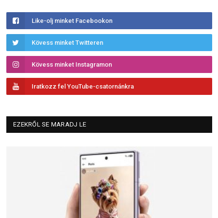
Like-olj minket Facebookon
Kövess minket Twitteren
Kövess minket Instagramon
Iratkozz fel YouTube-csatornánkra
EZEKRŐL SE MARADJ LE