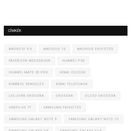
CÍMKÉK
ANDROID 9.0
ANDROID 10
ANDROID FRISSÍTÉS
FACEBOOK MESSENGER
HUAWEI P30
HUAWEI MATE 30 PRO
KÍNAI CUCCOK
KÍNÁBÓL RENDELÉS
KÍNAI TELEFONOK
LEGJOBB OKOSÓRA
OKOSÓRA
OLCSÓ OKOSÓRA
ONEPLUS 7T
SAMSUNG FRISSÍTÉS
SAMSUNG GALAXY NOTE 9
SAMSUNG GALAXY NOTE 10
SAMSUNG GALAXY S9
SAMSUNG GALAXY S10