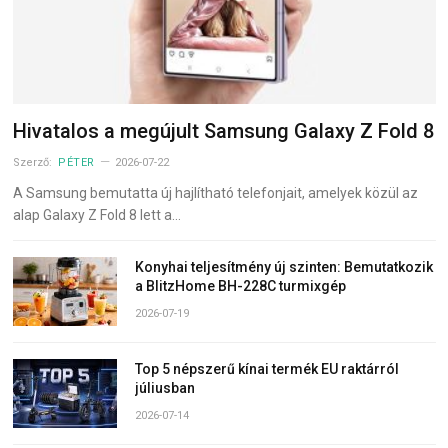
Hivatalos a megújult Samsung Galaxy Z Fold 8
Szerző:
PÉTER
2026-07-22
A Samsung bemutatta új hajlítható telefonjait, amelyek közül az
alap Galaxy Z Fold 8 lett a…
Konyhai teljesítmény új szinten: Bemutatkozik
a BlitzHome BH-228C turmixgép
2026-07-19
Top 5 népszerű kínai termék EU raktárról
júliusban
2026-07-14