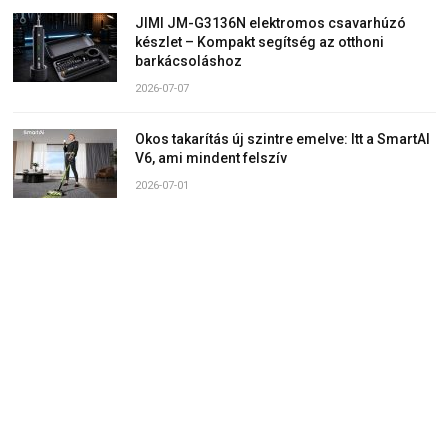
JIMI JM-G3136N elektromos csavarhúzó
készlet – Kompakt segítség az otthoni
barkácsoláshoz
2026-07-07
Okos takarítás új szintre emelve: Itt a SmartAI
V6, ami mindent felszív
2026-07-01