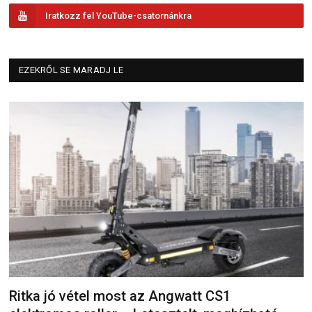
Iratkozz fel YouTube-csatornánkra
EZEKRŐL SE MARADJ LE
Ritka jó vétel most az Angwatt CS1