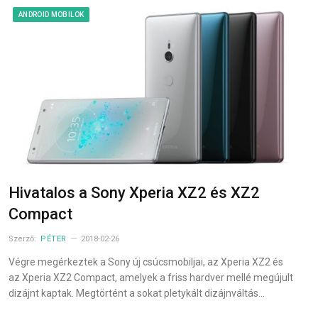
ANDROID MOBILOK
Hivatalos a Sony Xperia XZ2 és XZ2
Compact
Szerző:
PÉTER
2018-02-26
Végre megérkeztek a Sony új csúcsmobiljai, az Xperia XZ2 és
az Xperia XZ2 Compact, amelyek a friss hardver mellé megújult
dizájnt kaptak. Megtörtént a sokat pletykált dizájnváltás…