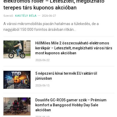
elektromos roller – Letesztelt, megbízható
terepes társ kuponos akcióban
Szerző:
KASTÉLY BÉLA
2026-06-27
A városi mikromobilitás piacán hatalmas a tülekedés, de a
nagyjából 150 000 forintos ársávban ritkán…
HillMiles Mile 2 összecsukható elektromos
kerékpár – Letesztelt, megbízható városi társ
most kuponos akcióban
2026-06-22
5 népszerű kínai termék EU raktárról
júniusban
2026-06-15
Douxlife GC-RC05 gamer szék – Prémium
komfort a Banggood Hobby Day Sale
akcióban