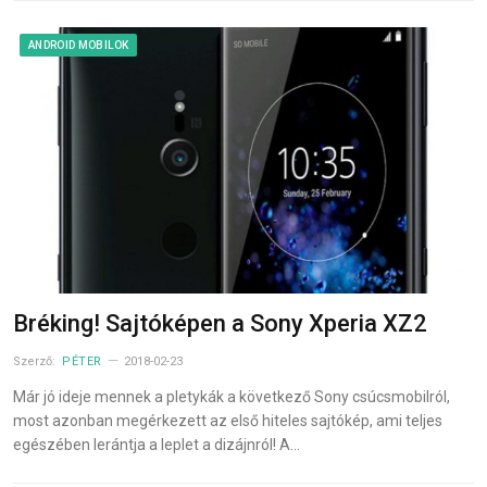
ANDROID MOBILOK
Bréking! Sajtóképen a Sony Xperia XZ2
Szerző:
PÉTER
2018-02-23
Már jó ideje mennek a pletykák a következő Sony csúcsmobilról,
most azonban megérkezett az első hiteles sajtókép, ami teljes
egészében lerántja a leplet a dizájnról! A…