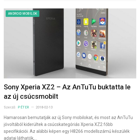
ANDROID MOBILOK
Sony Xperia XZ2 – Az AnTuTu buktatta le
az új csúcsmobilt
Szerző:
PÉTER
2018-02-13
Hamarosan bemutatják az új Sony mobilokat, és most az AnTuTu
jóvoltából kiderültek a csúcskategóriás Xperia XZ2 főbb
specifikációi. Az alábbi képen egy H8266 modellszámú készülék
adatai láthatók,…