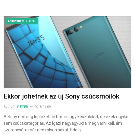
ANDROID MOBILOK
Ekkor jöhetnek az új Sony csúcsmoilok
Szerző:
PÉTER
2018-01-09
A Sony nemrég leplezett le három úgy készüléket, de ezek egyike
sem csúcskategóriás. Az igazi nagyágyúkra még várni kell, ám
szerencsére már nem olyan sokat. Eddig…