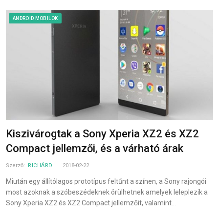
ANDROID MOBILOK
Kiszivárogtak a Sony Xperia XZ2 és XZ2
Compact jellemzői, és a várható árak
Szerző:
RICHÁRD
2018-02-22
Miután egy állítólagos prototípus feltűnt a színen, a Sony rajongói
most azoknak a szóbeszédeknek örülhetnek amelyek leleplezik a
Sony Xperia XZ2 és XZ2 Compact jellemzőit, valamint…