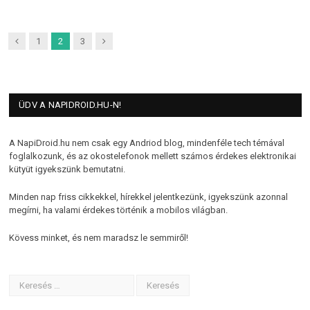
Previous
Next
1
2
3
ÜDV A NAPIDROID.HU-N!
A NapiDroid.hu nem csak egy Andriod blog, mindenféle tech témával
foglalkozunk, és az okostelefonok mellett számos érdekes elektronikai
kütyüt igyekszünk bemutatni.
Minden nap friss cikkekkel, hírekkel jelentkezünk, igyekszünk azonnal
megírni, ha valami érdekes történik a mobilos világban.
Kövess minket, és nem maradsz le semmiről!