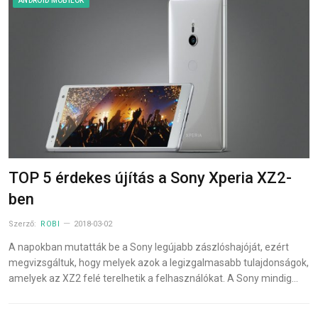
ANDROID MOBILOK
TOP 5 érdekes újítás a Sony Xperia XZ2-
ben
Szerző:
ROBI
2018-03-02
A napokban mutatták be a Sony legújabb zászlóshajóját, ezért
megvizsgáltuk, hogy melyek azok a legizgalmasabb tulajdonságok,
amelyek az XZ2 felé terelhetik a felhasználókat. A Sony mindig…