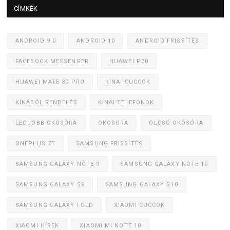
CÍMKÉK
ANDROID 9.0
ANDROID 10
ANDROID FRISSÍTÉS
FACEBOOK MESSENGER
HUAWEI P30
HUAWEI MATE 30 PRO
KÍNAI CUCCOK
KÍNÁBÓL RENDELÉS
KÍNAI TELEFONOK
LEGJOBB OKOSÓRA
OKOSÓRA
OLCSÓ OKOSÓRA
ONEPLUS 7T
SAMSUNG FRISSÍTÉS
SAMSUNG GALAXY NOTE 9
SAMSUNG GALAXY NOTE 10
SAMSUNG GALAXY S9
SAMSUNG GALAXY S10
SAMSUNG GALAXY FOLD
XIAOMI CUCCOK
XIAOMI HÍREK
XIAOMI MI NOTE 10