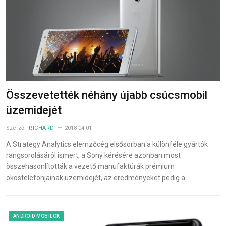
Összevetették néhány újabb csúcsmobil
üzemidejét
Szerző:
RICHÁRD
2018-04-01
A Strategy Analytics elemzőcég elsősorban a különféle gyártók
rangsorolásáról ismert, a Sony kérésére azonban most
összehasonlították a vezető manufaktúrák prémium
okostelefonjainak üzemidejét, az eredményeket pedig a…
ANDROID MOBILOK