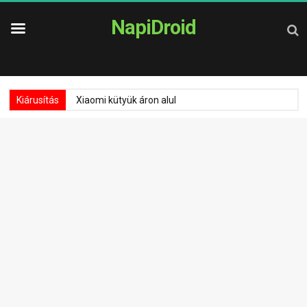
NapiDroid
Kiárusítás
Xiaomi kütyük áron alul