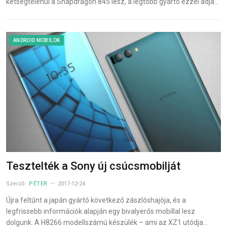
kétségtelenül a Snapdragon 845 lesz, a legtöbb gyártó ezzel adja…
ANDROID MOBILOK
Tesztelték a Sony új csúcsmobilját
Szerző:
PÉTER
2017-12-24
Újra feltűnt a japán gyártó következő zászlóshajója, és a
legfrissebb információk alapján egy bivalyerős mobillal lesz
dolgunk. A H8266 modellszámú készülék – ami az XZ1 utódja…