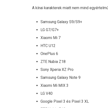
A kínai karakterek miatt nem mind egyértelmű
Samsung Galaxy S9/S9+
LG G7/G7+
Xiaomi Mi 7
HTC U12
OnePlus 6
ZTE Nubia Z18
Sony Xperia XZ Pro
Samsung Galaxy Note 9
Xiaomi Mi MIX 3
LG V40
Google Pixel 3 és Pixel 3 XL