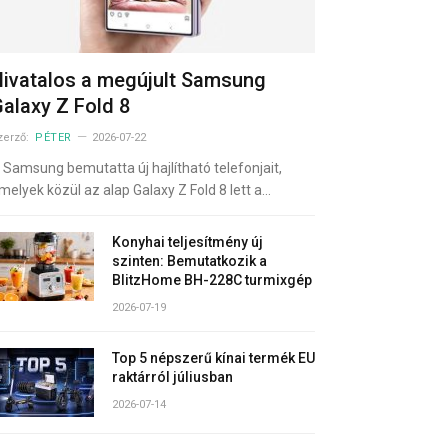
ivatalos a megújult Samsung
alaxy Z Fold 8
zerző:
PÉTER
2026-07-22
 Samsung bemutatta új hajlítható telefonjait,
melyek közül az alap Galaxy Z Fold 8 lett a…
Konyhai teljesítmény új
szinten: Bemutatkozik a
BlitzHome BH-228C turmixgép
2026-07-19
Top 5 népszerű kínai termék EU
raktárról júliusban
2026-07-14