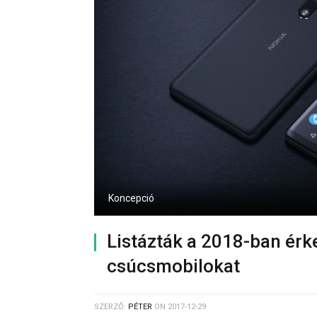
Koncepció
Listázták a 2018-ban ér
csúcsmobilokat
SZERZŐ:
PÉTER
ON
2017-12-29