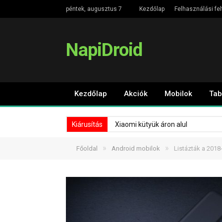
péntek, augusztus 7
Kezdőlap
Felhasználási fel
NapiDroid
Kezdőlap
Akciók
Mobilok
Tab
Kiárusítás
Xiaomi kütyük áron alul
»
»
Főoldal
Android mobilok
Listázták a 201