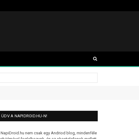
ÜDV A NAPIDROID.HU-N!
 NapiDroid.hu nem csak egy Andriod blog, mindenféle
ech témával foglalkozunk, és az okostelefonok mellett