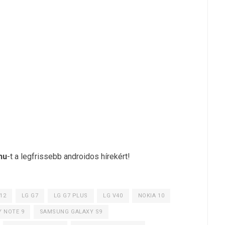
hu
-t a legfrissebb androidos hírekért!
12
LG G7
LG G7 PLUS
LG V40
NOKIA 10
 NOTE 9
SAMSUNG GALAXY S9