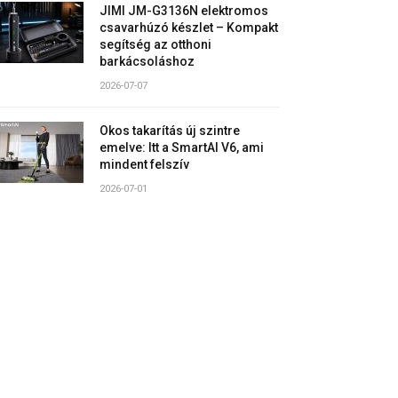
JIMI JM-G3136N elektromos
csavarhúzó készlet – Kompakt
segítség az otthoni
barkácsoláshoz
2026-07-07
Okos takarítás új szintre
emelve: Itt a SmartAI V6, ami
mindent felszív
2026-07-01