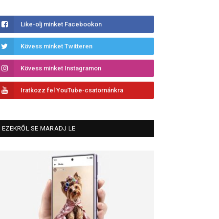
Like-olj minket Facebookon
Kövess minket Twitteren
Kövess minket Instagramon
Iratkozz fel YouTube-csatornánkra
EZEKRŐL SE MARADJ LE