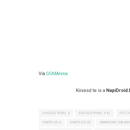
Via
GSMArena
Kövesd te is a
NapiDroid.
GOOGLE PIXEL 3
GOOGLE PIXEL 3 XL
HTC U
ONEPLUS 6
ONEPLUS 6T
SAMSUNG GALAXY