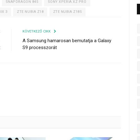
SNAPDRAGON 845
SONY XPERIA XZ PRO
IX 3
ZTE NUBIA Z18
ZTE NUBIA Z18S
K
KÖVETKEZŐ CIKK
o
A Samsung hamarosan bemutatja a Galaxy
t
S9 processzorát