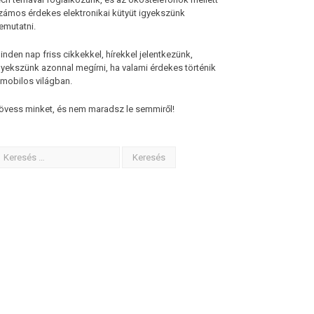
zámos érdekes elektronikai kütyüt igyekszünk
emutatni.
inden nap friss cikkekkel, hírekkel jelentkezünk,
gyekszünk azonnal megírni, ha valami érdekes történik
 mobilos világban.
övess minket, és nem maradsz le semmiről!