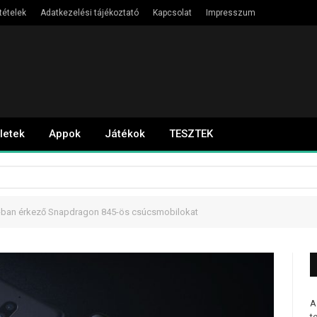
tételek
Adatkezelési tájékoztató
Kapcsolat
Impresszum
letek
Appok
Játékok
TESZTEK
8-ban érkező Snapdragon 845-ös csúcsmobilokat
A
t