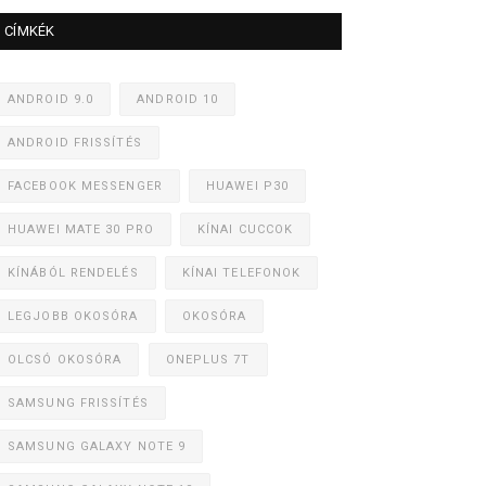
CÍMKÉK
ANDROID 9.0
ANDROID 10
ANDROID FRISSÍTÉS
FACEBOOK MESSENGER
HUAWEI P30
HUAWEI MATE 30 PRO
KÍNAI CUCCOK
KÍNÁBÓL RENDELÉS
KÍNAI TELEFONOK
LEGJOBB OKOSÓRA
OKOSÓRA
OLCSÓ OKOSÓRA
ONEPLUS 7T
SAMSUNG FRISSÍTÉS
SAMSUNG GALAXY NOTE 9