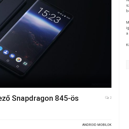
s
b
M
i
a
K
kező Snapdragon 845-ös
2
ANDROID MOBILOK