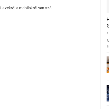
, ezekről a mobilokról van szó:
H
G
S
A
a