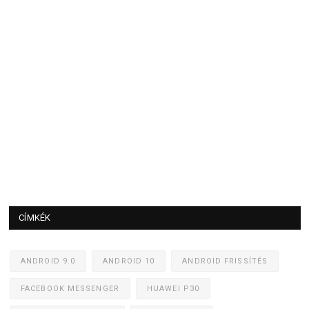
CÍMKÉK
ANDROID 9.0
ANDROID 10
ANDROID FRISSÍTÉS
FACEBOOK MESSENGER
HUAWEI P30