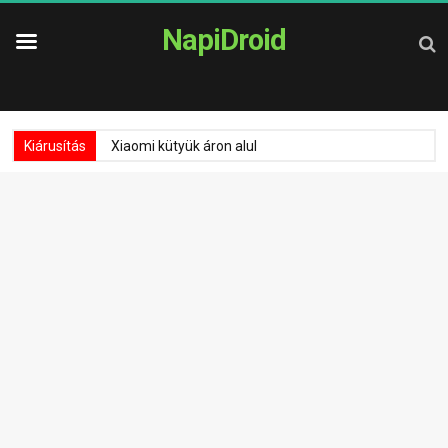
NapiDroid
Kiárusítás
Xiaomi kütyük áron alul