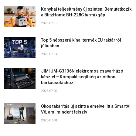
Konyhai teljesítmény új szinten: Bemutatkozik
a BlitzHome BH-228C turmixgép
2026-07-19
Top 5 népszerű kínai termék EU raktárról
júliusban
2026-07-14
JIMI JM-G3136N elektromos csavarhúzó
készlet – Kompakt segítség az otthoni
barkácsoláshoz
2026-07-07
Okos takarítás új szintre emelve: Itt a SmartAI
V6, ami mindent felszív
2026-07-01