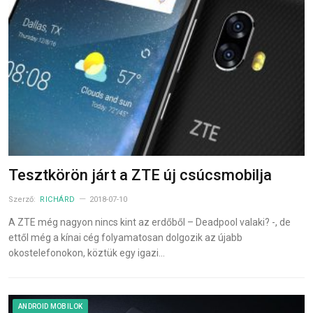
Tesztkörön járt a ZTE új csúcsmobilja
Szerző:
RICHÁRD
2018-07-10
A ZTE még nagyon nincs kint az erdőből – Deadpool valaki? -, de
ettől még a kínai cég folyamatosan dolgozik az újabb
okostelefonokon, köztük egy igazi…
ANDROID MOBILOK