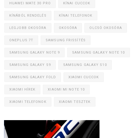
HUAWEI MATE 30 PRO
KÍNAI CUCCOK
KÍNÁBÓL RENDELÉS
KÍNAI TELEFONOK
LEGJOBB OKOSÓRA
OKOSÓRA
OLCSÓ OKOSÓRA
ONEPLUS 7T
SAMSUNG FRISSÍTÉS
SAMSUNG GALAXY NOTE 9
SAMSUNG GALAXY NOTE 10
SAMSUNG GALAXY S9
SAMSUNG GALAXY S10
SAMSUNG GALAXY FOLD
XIAOMI CUCCOK
XIAOMI HÍREK
XIAOMI MI NOTE 10
XIAOMI TELEFONOK
XIAOMI TESZTEK