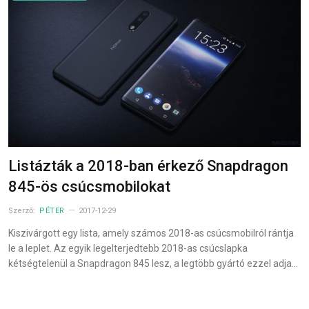
Listázták a 2018-ban érkező Snapdragon
845-ös csúcsmobilokat
Szerző:
PÉTER
2017-12-29
Kiszivárgott egy lista, amely számos 2018-as csúcsmobilról rántja
le a leplet. Az egyik legelterjedtebb 2018-as csúcslapka
kétségtelenül a Snapdragon 845 lesz, a legtöbb gyártó ezzel adja…