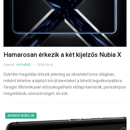
Hamarosan érkezik a két kijelzős Nubia X
Szerző:
RICHÁRD
2018-10-10
Sokféle megoldás létezik jelenleg az okostelefonos világban,
miként lehetne a kijelző körüli kereteket a lehető legvékonyabbra
faragni. Motorikusan előcsalogatható előlapi kamerák, periszkópos
megoldások, szenzorsziget, és sok…
ANDROID MOBILOK