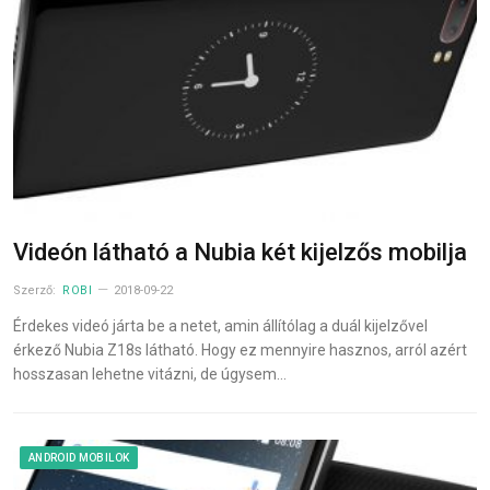
Videón látható a Nubia két kijelzős mobilja
Szerző:
ROBI
2018-09-22
Érdekes videó járta be a netet, amin állítólag a duál kijelzővel
érkező Nubia Z18s látható. Hogy ez mennyire hasznos, arról azért
hosszasan lehetne vitázni, de úgysem…
ANDROID MOBILOK