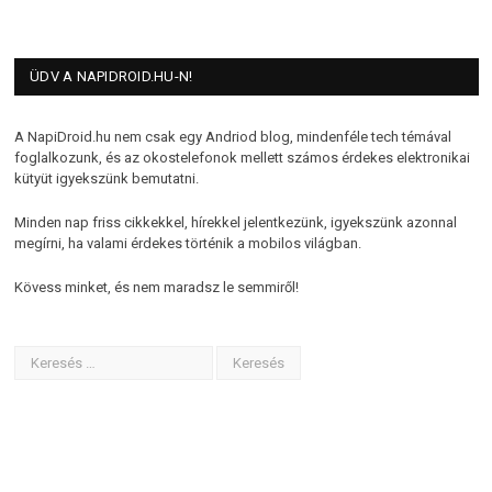
ÜDV A NAPIDROID.HU-N!
A NapiDroid.hu nem csak egy Andriod blog, mindenféle tech témával
foglalkozunk, és az okostelefonok mellett számos érdekes elektronikai
kütyüt igyekszünk bemutatni.
Minden nap friss cikkekkel, hírekkel jelentkezünk, igyekszünk azonnal
megírni, ha valami érdekes történik a mobilos világban.
Kövess minket, és nem maradsz le semmiről!