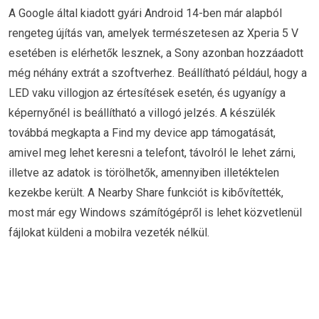
A Google által kiadott gyári Android 14-ben már alapból
rengeteg újítás van, amelyek természetesen az Xperia 5 V
esetében is elérhetők lesznek, a Sony azonban hozzáadott
még néhány extrát a szoftverhez. Beállítható például, hogy a
LED vaku villogjon az értesítések esetén, és ugyanígy a
képernyőnél is beállítható a villogó jelzés. A készülék
továbbá megkapta a Find my device app támogatását,
amivel meg lehet keresni a telefont, távolról le lehet zárni,
illetve az adatok is törölhetők, amennyiben illetéktelen
kezekbe került. A Nearby Share funkciót is kibővítették,
most már egy Windows számítógépről is lehet közvetlenül
fájlokat küldeni a mobilra vezeték nélkül.