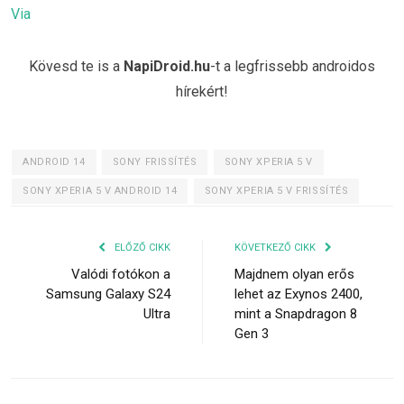
Via
Kövesd te is a
NapiDroid.hu
-t a legfrissebb androidos
hírekért!
ANDROID 14
SONY FRISSÍTÉS
SONY XPERIA 5 V
SONY XPERIA 5 V ANDROID 14
SONY XPERIA 5 V FRISSÍTÉS
ELŐZŐ CIKK
KÖVETKEZŐ CIKK
Valódi fotókon a
Majdnem olyan erős
Samsung Galaxy S24
lehet az Exynos 2400,
Ultra
mint a Snapdragon 8
Gen 3