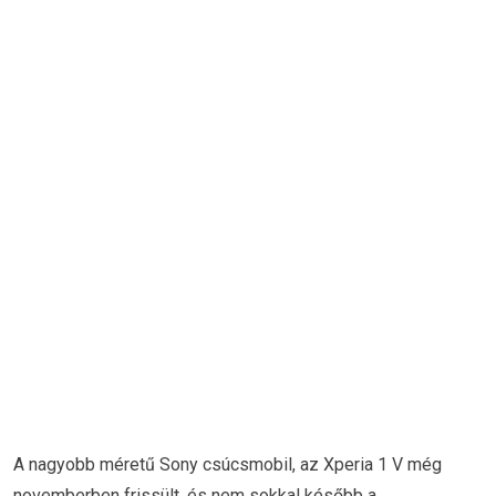
A nagyobb méretű Sony csúcsmobil, az Xperia 1 V még
novemberben frissült, és nem sokkal később a