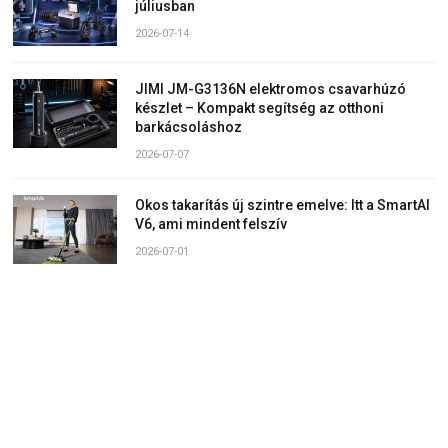
júliusban
2026-07-14
JIMI JM-G3136N elektromos csavarhúzó
készlet – Kompakt segítség az otthoni
barkácsoláshoz
2026-07-07
Okos takarítás új szintre emelve: Itt a SmartAI
V6, ami mindent felszív
2026-07-01