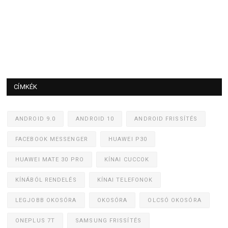
CÍMKÉK
ANDROID 9.0
ANDROID 10
ANDROID FRISSÍTÉS
FACEBOOK MESSENGER
HUAWEI P30
HUAWEI MATE 30 PRO
KÍNAI CUCCOK
KÍNÁBÓL RENDELÉS
KÍNAI TELEFONOK
LEGJOBB OKOSÓRA
OKOSÓRA
OLCSÓ OKOSÓRA
ONEPLUS 7T
SAMSUNG FRISSÍTÉS