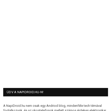
ÜDV A NAPIDROID.HU-N!
A NapiDroid.hu nem csak egy Andriod blog, mindenféle tech témával
foglalkozunk, és az okostelefonok mellett számos érdekes elektronikai