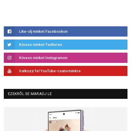
Like-olj minket Facebookon
Kövess minket Twitteren
Kövess minket Instagramon
Iratkozz fel YouTube-csatornánkra
EZEKRŐL SE MARADJ LE