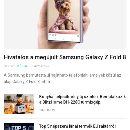
Hivatalos a megújult Samsung Galaxy Z Fold 8
Szerző:
PÉTER
2026-07-22
A Samsung bemutatta új hajlítható telefonjait, amelyek közül az
alap Galaxy Z Fold 8 lett a…
Konyhai teljesítmény új szinten: Bemutatkozik
a BlitzHome BH-228C turmixgép
2026-07-19
Top 5 népszerű kínai termék EU raktárról