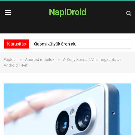
NapiDroid
Kiárusítás
Xiaomi kütyük áron alul
»
»
Főoldal
Android mobilok
A Sony Xperia 5 V is megkapta az
Android 14-et