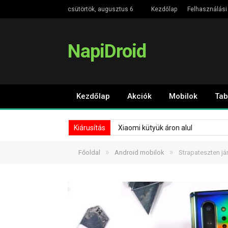
csütörtök, augusztus 6
Kezdőlap
Felhasználási 
NapiDroid
Kezdőlap
Akciók
Mobilok
Tab
Kiárusítás
Xiaomi kütyük áron alul
»
»
Főoldal
Android mobilok
Strapateszten j