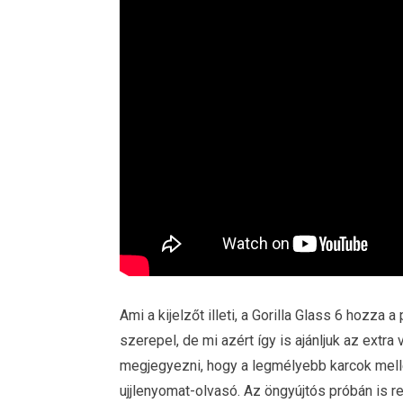
Ami a kijelzőt illeti, a Gorilla Glass 6 hozza a
szerepel, de mi azért így is ajánljuk az ext
megjegyezni, hogy a legmélyebb karcok melle
ujjlenyomat-olvasó. Az öngyújtós próbán is r