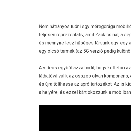
Nem hátrányos tudni egy méregdrága mobilról
teljesen reprezentatív, amit Zack csinál, a s
és mennyire lesz hűséges társunk egy-egy 
egy olcsó termék (az 5G verzió pedig különöse
A videós egyből azzal indít, hogy kettétöri a
láthatóvá válik az összes olyan komponens, 
és újra tölthesse az apró tartozékot. Az is ki
a helyére, és ezzel kárt okozzunk a mobilban