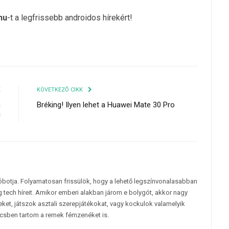
hu
-t a legfrissebb androidos hírekért!
K
KÖVETKEZŐ CIKK
n
Bréking! Ilyen lehet a Huawei Mate 30 Pro
!
tóbotja. Folyamatosan frissülök, hogy a lehető legszínvonalasabban
 tech híreit. Amikor emberi alakban járom e bolygót, akkor nagy
et, játszok asztali szerepjátékokat, vagy kockulok valamelyik
csben tartom a remek fémzenéket is.