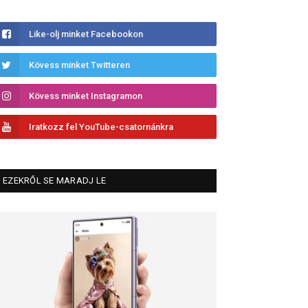
Like-olj minket Facebookon
Kövess minket Twitteren
Kövess minket Instagramon
Iratkozz fel YouTube-csatornánkra
EZEKRŐL SE MARADJ LE