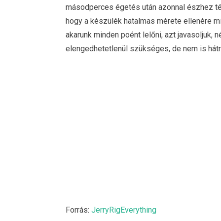
másodperces égetés után azonnal észhez tér
hogy a készülék hatalmas mérete ellenére mily
akarunk minden poént lelőni, azt javasoljuk,
elengedhetetlenül szükséges, de nem is hátr
Forrás:
JerryRigEverything