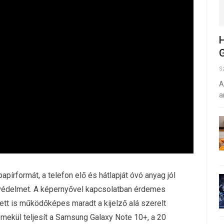
H
G
S
A
a
 papírformát, a telefon elő és hátlapját óvó anyag jól
ra védelmet. A képernyővel kapcsolatban érdemes
tt is működőképes maradt a kijelző alá szerelt
emekül teljesít a Samsung Galaxy Note 10+, a 20