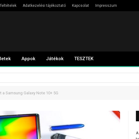
feltételek
Adatkezelési tájékoztató
Kapcsolat
Impresszum
letek
Appok
Játékok
TESZTEK
árt a Samsung Galaxy Note 10+ 5G
A
t