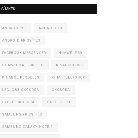
CÍMKÉK
ANDROID 9.0
ANDROID 10
ANDROID FRISSÍTÉS
FACEBOOK MESSENGER
HUAWEI P30
HUAWEI MATE 30 PRO
KÍNAI CUCCOK
KÍNÁBÓL RENDELÉS
KÍNAI TELEFONOK
LEGJOBB OKOSÓRA
OKOSÓRA
OLCSÓ OKOSÓRA
ONEPLUS 7T
SAMSUNG FRISSÍTÉS
SAMSUNG GALAXY NOTE 9