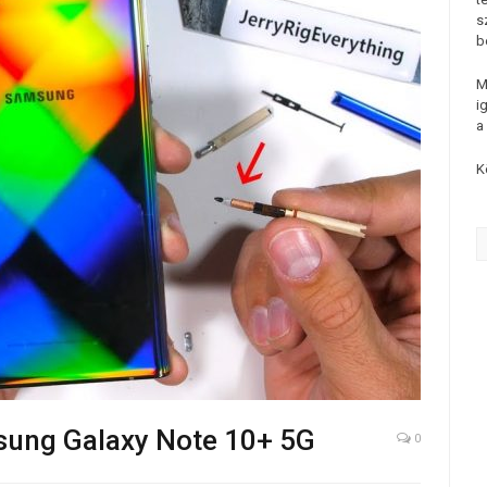
s
b
M
i
a
K
msung Galaxy Note 10+ 5G
0