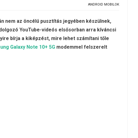
ANDROID MOBILOK
án nem az öncélú pusztítás jegyében készülnek,
dolgozó YouTube-videós elsősorban arra kíváncsi
ire bírja a kiképzést, mire lehet számítani tőle
ung Galaxy Note 10+ 5G
modemmel felszerelt