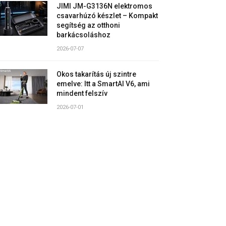
JIMI JM-G3136N elektromos
csavarhúzó készlet – Kompakt
segítség az otthoni
barkácsoláshoz
2026-07-07
Okos takarítás új szintre
emelve: Itt a SmartAI V6, ami
mindent felszív
2026-07-01