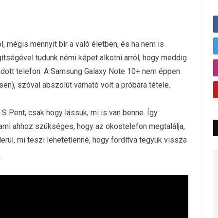
, mégis mennyit bír a való életben, és ha nem is
egítségével tudunk némi képet alkotni arról, hogy meddig
adott telefon. A Samsung Galaxy Note 10+ nem éppen
n), szóval abszolút várható volt a próbára tétele.
z S Pent, csak hogy lássuk, mi is van benne. Így
ami ahhoz szükséges, hogy az okostelefon megtalálja,
derül, mi teszi lehetetlenné, hogy fordítva tegyük vissza
.