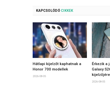
KAPCSOLÓDÓ
CIKKEK
Hátlapi kijelzőt kaphatnak a
Érkezik a 
Honor 700 modellek
Galaxy S2
kijelzőjére
2026-08-05
2026-08-05