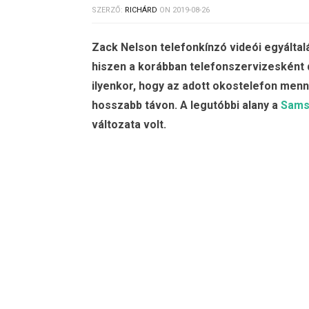
SZERZŐ:
RICHÁRD
ON
2019-08-26
Zack Nelson telefonkínzó videói egyáltal
hiszen a korábban telefonszervizesként 
ilyenkor, hogy az adott okostelefon menny
hosszabb távon. A legutóbbi alany a
Sams
változata volt.