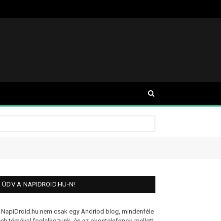
ÜDV A NAPIDROID.HU-N!
 NapiDroid.hu nem csak egy Andriod blog, mindenféle
ech témával foglalkozunk, és az okostelefonok mellett