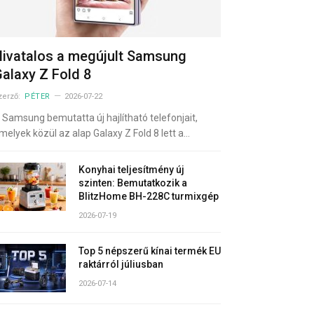
ivatalos a megújult Samsung
alaxy Z Fold 8
zerző:
PÉTER
2026-07-22
 Samsung bemutatta új hajlítható telefonjait,
melyek közül az alap Galaxy Z Fold 8 lett a…
Konyhai teljesítmény új
szinten: Bemutatkozik a
BlitzHome BH-228C turmixgép
2026-07-19
Top 5 népszerű kínai termék EU
raktárról júliusban
2026-07-14