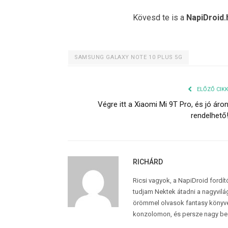
Kövesd te is a
NapiDroid.
SAMSUNG GALAXY NOTE 10 PLUS 5G
ELŐZŐ CIK
Végre itt a Xiaomi Mi 9T Pro, és jó áro
rendelhető
RICHÁRD
Ricsi vagyok, a NapiDroid fordí
tudjam Nektek átadni a nagyvilág
örömmel olvasok fantasy könyvek
konzolomon, és persze nagy be