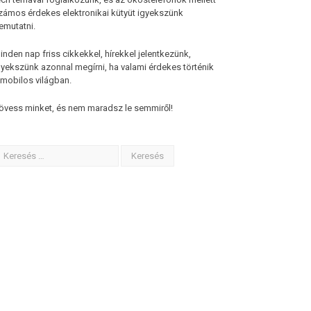
zámos érdekes elektronikai kütyüt igyekszünk
emutatni.
inden nap friss cikkekkel, hírekkel jelentkezünk,
gyekszünk azonnal megírni, ha valami érdekes történik
 mobilos világban.
övess minket, és nem maradsz le semmiről!