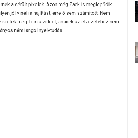
nek a sérült pixelek. Azon még Zack is meglepődik,
en jól viseli a hajlítást, erre ő sem számított. Nem
 nézzétek meg Ti is a videót, aminek az élvezetéhez nem
ányos némi angol nyelvtudás.