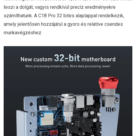
teszi a dolgát, vagyis rendkívül precíz eredményekre
számíthatunk. A C18 Pro 32 bites alaplappal rendelkezik,
amely jelentősen hozzájárul a gyors és relatíve csendes
munkavégzéshez.