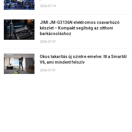
2026-07-14
JIMI JM-G3136N elektromos csavarhúzó
készlet – Kompakt segítség az otthoni
barkácsoláshoz
2026-07-07
Okos takarítás új szintre emelve: Itt a SmartAI
V6, ami mindent felszív
2026-07-01