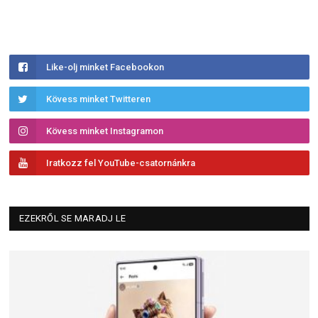
Like-olj minket Facebookon
Kövess minket Twitteren
Kövess minket Instagramon
Iratkozz fel YouTube-csatornánkra
EZEKRŐL SE MARADJ LE