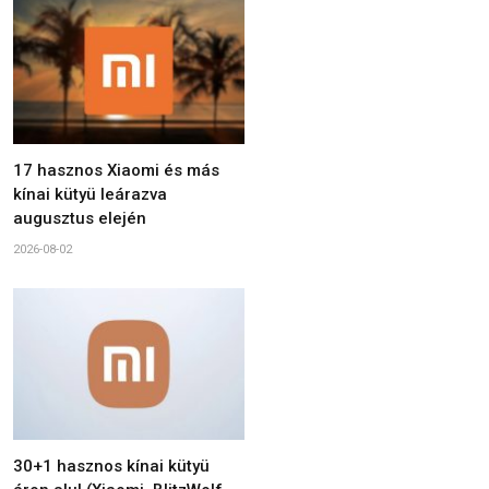
17 hasznos Xiaomi és más
kínai kütyü leárazva
augusztus elején
2026-08-02
30+1 hasznos kínai kütyü