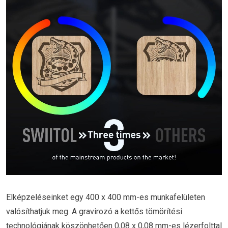
Elképzeléseinket egy 400 x 400 mm-es munkafelületen
valósíthatjuk meg. A gravirozó a kettős tömörítési
technológiának köszönhetően 0,08 x 0,08 mm-es lézerfolttal