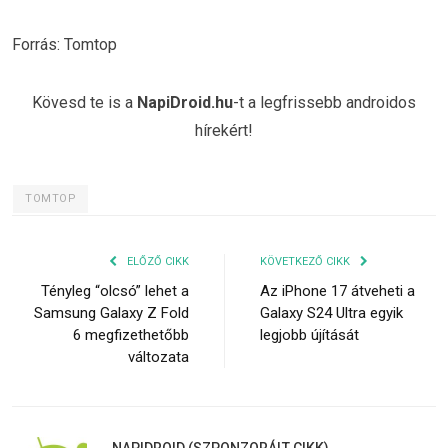
Forrás: Tomtop
Kövesd te is a
NapiDroid.hu
-t a legfrissebb androidos
hírekért!
TOMTOP
ELŐZŐ CIKK
KÖVETKEZŐ CIKK
Tényleg “olcsó” lehet a
Az iPhone 17 átveheti a
Samsung Galaxy Z Fold
Galaxy S24 Ultra egyik
6 megfizethetőbb
legjobb újítását
változata