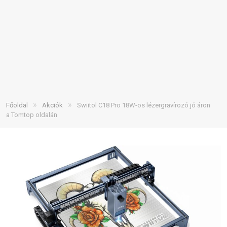
»
»
Főoldal
Akciók
Swiitol C18 Pro 18W-os lézergravírozó jó áron
a Tomtop oldalán