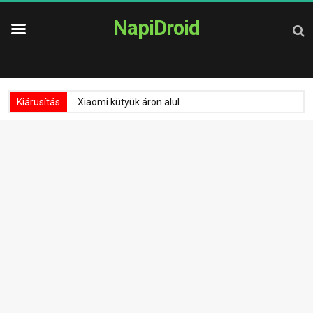
NapiDroid
Kiárusítás
Xiaomi kütyük áron alul