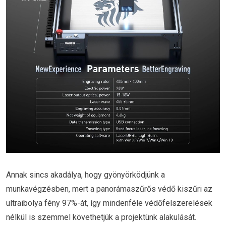
Annak sincs akadálya, hogy gyönyörködjünk a
munkavégzésben, mert a panorámaszűrős védő kiszűri az
ultraibolya fény 97%-át, így mindenféle védőfelszerelések
nélkül is szemmel követhetjük a projektünk alakulását.