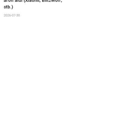
áron alul (Xiaomi, BlitzWolf,
stb.)
2026-07-30