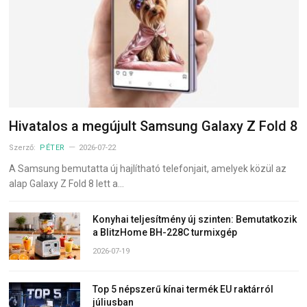
Hivatalos a megújult Samsung Galaxy Z Fold 8
Szerző:
PÉTER
2026-07-22
A Samsung bemutatta új hajlítható telefonjait, amelyek közül az
alap Galaxy Z Fold 8 lett a…
Konyhai teljesítmény új szinten: Bemutatkozik
a BlitzHome BH-228C turmixgép
2026-07-19
Top 5 népszerű kínai termék EU raktárról
júliusban