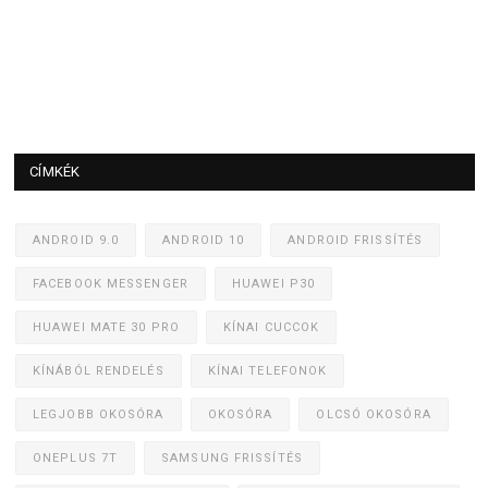
CÍMKÉK
ANDROID 9.0
ANDROID 10
ANDROID FRISSÍTÉS
FACEBOOK MESSENGER
HUAWEI P30
HUAWEI MATE 30 PRO
KÍNAI CUCCOK
KÍNÁBÓL RENDELÉS
KÍNAI TELEFONOK
LEGJOBB OKOSÓRA
OKOSÓRA
OLCSÓ OKOSÓRA
ONEPLUS 7T
SAMSUNG FRISSÍTÉS