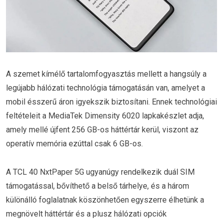
A szemet kímélő tartalomfogyasztás mellett a hangsúly a
legújabb hálózati technológia támogatásán van, amelyet a
mobil ésszerű áron igyekszik biztosítani. Ennek technológiai
feltételeit a MediaTek Dimensity 6020 lapkakészlet adja,
amely mellé újfent 256 GB-os háttértár kerül, viszont az
operatív memória ezúttal csak 6 GB-os.
A TCL 40 NxtPaper 5G ugyanúgy rendelkezik duál SIM
támogatással, bővíthető a belső tárhelye, és a három
különálló foglalatnak köszönhetően egyszerre élhetünk a
megnövelt háttértár és a plusz hálózati opciók