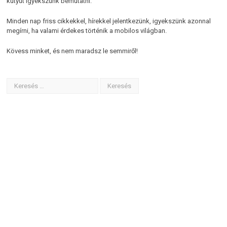
kütyüt igyekszünk bemutatni.
Minden nap friss cikkekkel, hírekkel jelentkezünk, igyekszünk azonnal
megírni, ha valami érdekes történik a mobilos világban.
Kövess minket, és nem maradsz le semmiről!