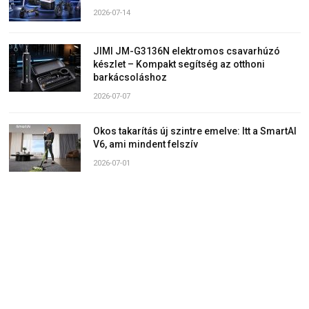
2026-07-14
JIMI JM-G3136N elektromos csavarhúzó
készlet – Kompakt segítség az otthoni
barkácsoláshoz
2026-07-07
Okos takarítás új szintre emelve: Itt a SmartAI
V6, ami mindent felszív
2026-07-01