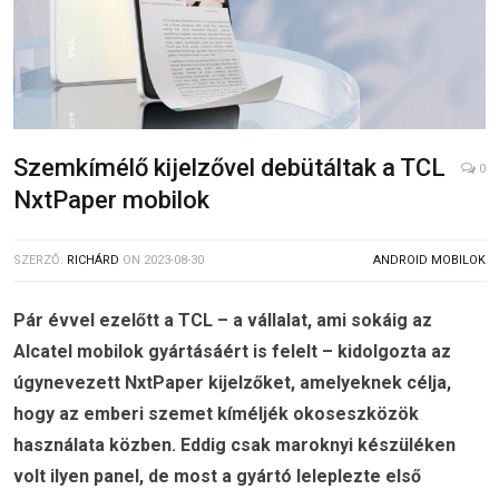
Szemkímélő kijelzővel debütáltak a TCL
0
NxtPaper mobilok
SZERZŐ:
RICHÁRD
ON
2023-08-30
ANDROID MOBILOK
Pár évvel ezelőtt a TCL – a vállalat, ami sokáig az
Alcatel mobilok gyártásáért is felelt – kidolgozta az
úgynevezett NxtPaper kijelzőket, amelyeknek célja,
hogy az emberi szemet kíméljék okoseszközök
használata közben. Eddig csak maroknyi készüléken
volt ilyen panel, de most a gyártó leleplezte első