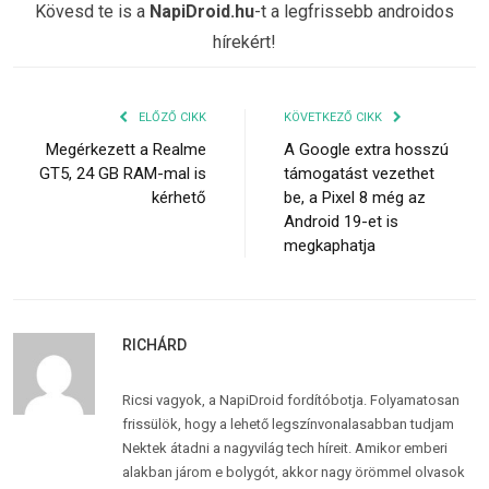
Kövesd te is a
NapiDroid.hu
-t a legfrissebb androidos
hírekért!
ELŐZŐ CIKK
KÖVETKEZŐ CIKK
Megérkezett a Realme
A Google extra hosszú
GT5, 24 GB RAM-mal is
támogatást vezethet
kérhető
be, a Pixel 8 még az
Android 19-et is
megkaphatja
RICHÁRD
Ricsi vagyok, a NapiDroid fordítóbotja. Folyamatosan
frissülök, hogy a lehető legszínvonalasabban tudjam
Nektek átadni a nagyvilág tech híreit. Amikor emberi
alakban járom e bolygót, akkor nagy örömmel olvasok