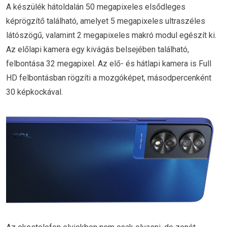
A készülék hátoldalán 50 megapixeles elsődleges
képrögzítő található, amelyet 5 megapixeles ultraszéles
látószögű, valamint 2 megapixeles makró modul egészít ki.
Az előlapi kamera egy kivágás belsejében található,
felbontása 32 megapixel. Az elő- és hátlapi kamera is Full
HD felbontásban rögzíti a mozgóképet, másodpercenként
30 képkockával.