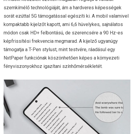
szemkímélő technológiáját, ám a hardveres képességek
sorát ezúttal 5G támogatással egészíti ki. A mobil valamivel
kompaktabb kijelzőt kapott, ami 6,6 hüvelykes, sajnálatos
módon csak HD+ felbontású, de szerencsére a 90 Hz-es
képfrissítési frekvencia megmarad. A kijelző ugyanúgy
támogatja a T-Pen stylust, mint testvére, ráadásul egy
NxtPaper funkciónak köszönhetően képes a környezeti
fényviszonyokhoz igazítani színhőmérsékletét.