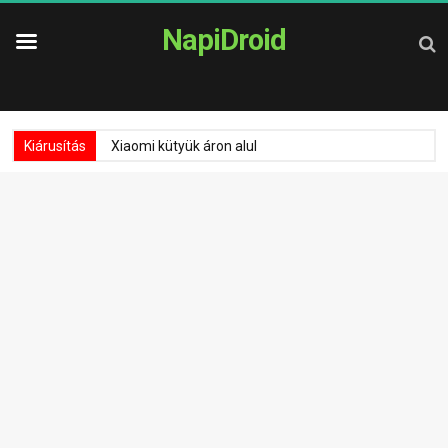
NapiDroid
Kiárusítás
Xiaomi kütyük áron alul