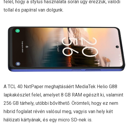
felel, hogy a stylus használata során úgy érezzük, valódi
tollal és papírral van dolgunk.
A TCL 40 NxtPaper meghajtásáért MediaTek Helio G88
lapkakészlet felel, amelyet 8 GB RAM egészít ki, valamint
256 GB tárhely, utóbbi bővíthető. Örömteli, hogy ez nem
hibrid foglalat révén valósul meg, vagyis van hely két
hálózati kártyának, és egy micro SD-nek is.