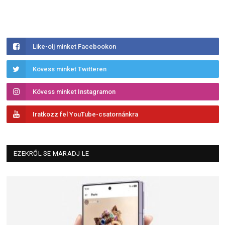
Like-olj minket Facebookon
Kövess minket Twitteren
Kövess minket Instagramon
Iratkozz fel YouTube-csatornánkra
EZEKRŐL SE MARADJ LE