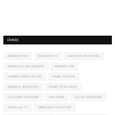
CÍMKÉK
ANDROID 9.0
ANDROID 10
ANDROID FRISSÍTÉS
FACEBOOK MESSENGER
HUAWEI P30
HUAWEI MATE 30 PRO
KÍNAI CUCCOK
KÍNÁBÓL RENDELÉS
KÍNAI TELEFONOK
LEGJOBB OKOSÓRA
OKOSÓRA
OLCSÓ OKOSÓRA
ONEPLUS 7T
SAMSUNG FRISSÍTÉS