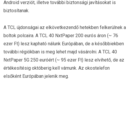
Android verziót, illetve további biztonsági javításokat is
biztosítanak.
A TCL újdonságai az elkövetkezendő hetekben felkerülnek a
boltok polcaira. A TCL 40 NxtPaper 200 eurós áron (~ 76
ezer Ft) lesz kapható nálunk Európában, de a későbbiekben
további régiókban is meg lehet majd vásárolni. A TCL 40
NxtPaper 5G 250 euróért (~ 95 ezer Ft) lesz elvihető, de az
értékesítésig októberig kell várnunk. Az okostelefon
elsőként Európában jelenik meg.