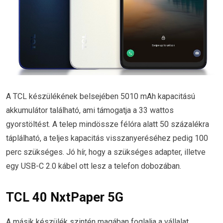
A TCL készülékének belsejében 5010 mAh kapacitású
akkumulátor található, ami támogatja a 33 wattos
gyorstöltést. A telep mindössze félóra alatt 50 százalékra
táplálható, a teljes kapacitás visszanyeréséhez pedig 100
perc szükséges. Jó hír, hogy a szükséges adapter, illetve
egy USB-C 2.0 kábel ott lesz a telefon dobozában.
TCL 40 NxtPaper 5G
A másik készülék szintén magában foglalja a vállalat