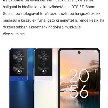
Az okostelefon elviekben nem csak olvasni, de zenét
hallgatni is ideális lesz, köszönhetően a DTS 3D Boom
Sound technológiával felvértezett sztereó hangszóróknak,
ráadásul a készülék fülhallgató kimenettel is rendelkezik, ha
diszkrétebben szeretnénk hódolni a muzikális
élvezeteknek.