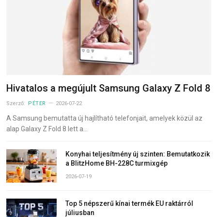
Hivatalos a megújult Samsung Galaxy Z Fold 8
Szerző:
PÉTER
2026-07-22
A Samsung bemutatta új hajlítható telefonjait, amelyek közül az
alap Galaxy Z Fold 8 lett a…
Konyhai teljesítmény új szinten: Bemutatkozik
a BlitzHome BH-228C turmixgép
2026-07-19
Top 5 népszerű kínai termék EU raktárról
júliusban