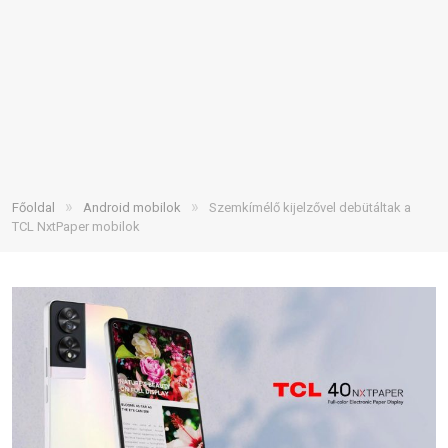
»
»
Főoldal
Android mobilok
Szemkímélő kijelzővel debütáltak a
TCL NxtPaper mobilok