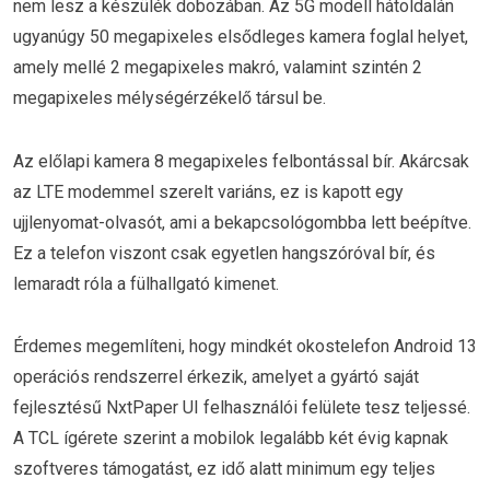
nem lesz a készülék dobozában. Az 5G modell hátoldalán
ugyanúgy 50 megapixeles elsődleges kamera foglal helyet,
amely mellé 2 megapixeles makró, valamint szintén 2
megapixeles mélységérzékelő társul be.
Az előlapi kamera 8 megapixeles felbontással bír. Akárcsak
az LTE modemmel szerelt variáns, ez is kapott egy
ujjlenyomat-olvasót, ami a bekapcsológombba lett beépítve.
Ez a telefon viszont csak egyetlen hangszóróval bír, és
lemaradt róla a fülhallgató kimenet.
Érdemes megemlíteni, hogy mindkét okostelefon Android 13
operációs rendszerrel érkezik, amelyet a gyártó saját
fejlesztésű NxtPaper UI felhasználói felülete tesz teljessé.
A TCL ígérete szerint a mobilok legalább két évig kapnak
szoftveres támogatást, ez idő alatt minimum egy teljes