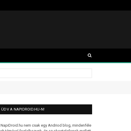
ÜDV A NAPIDROID.HU-N!
 NapiDroid.hu nem csak egy Andriod blog, mindenféle
ech témával foglalkozunk, és az okostelefonok mellett