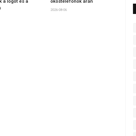
k a logót és a
okostelefonok árán
s
2026-08-06