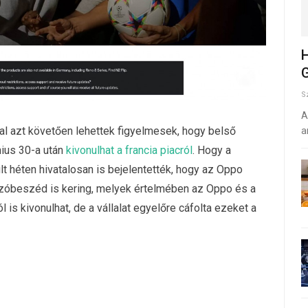
H
G
S
A
al azt követően lehettek figyelmesek, hogy belső
a
nius 30-a után
kivonulhat a francia piacról
. Hogy a
lt héten hivatalosan is bejelentették, hogy az Oppo
szóbeszéd is kering, melyek értelmében az Oppo és a
is kivonulhat, de a vállalat egyelőre cáfolta ezeket a