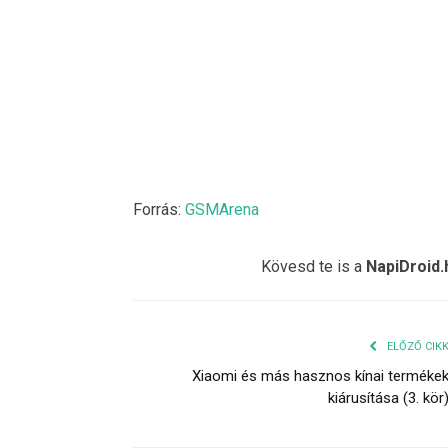
Forrás:
GSMArena
Kövesd te is a
NapiDroid.
ELŐZŐ CIK
Xiaomi és más hasznos kínai terméke
kiárusítása (3. kör