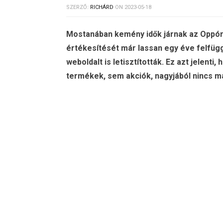
SZERZŐ:
RICHÁRD
ON
2023-05-18
Mostanában kemény idők járnak az Oppór
értékesítését már lassan egy éve felfü
weboldalt is letisztították. Ez azt jelent
termékek, sem akciók, nagyjából nincs m