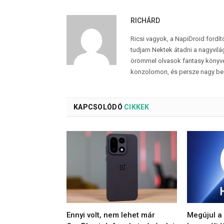
RICHÁRD
Ricsi vagyok, a NapiDroid fordí
tudjam Nektek átadni a nagyvilág
örömmel olvasok fantasy könyvek
konzolomon, és persze nagy be
KAPCSOLÓDÓ
CIKKEK
Ennyi volt, nem lehet már
Megújul a