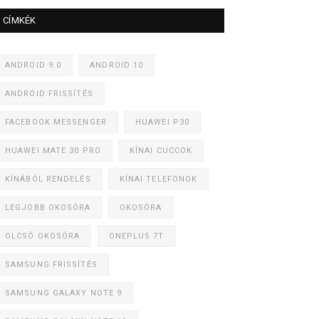
CÍMKÉK
ANDROID 9.0
ANDROID 10
ANDROID FRISSÍTÉS
FACEBOOK MESSENGER
HUAWEI P30
HUAWEI MATE 30 PRO
KÍNAI CUCCOK
KÍNÁBÓL RENDELÉS
KÍNAI TELEFONOK
LEGJOBB OKOSÓRA
OKOSÓRA
OLCSÓ OKOSÓRA
ONEPLUS 7T
SAMSUNG FRISSÍTÉS
SAMSUNG GALAXY NOTE 9