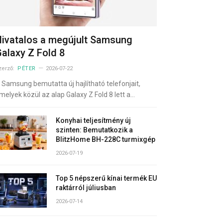
ivatalos a megújult Samsung
alaxy Z Fold 8
zerző:
PÉTER
2026-07-22
 Samsung bemutatta új hajlítható telefonjait,
melyek közül az alap Galaxy Z Fold 8 lett a…
Konyhai teljesítmény új
szinten: Bemutatkozik a
BlitzHome BH-228C turmixgép
2026-07-19
Top 5 népszerű kínai termék EU
raktárról júliusban
2026-07-14