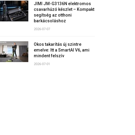
JIMI JM-G3136N elektromos
csavarhúzó készlet – Kompakt
segítség az otthoni
barkácsoláshoz
2026-07-07
Okos takarítás új szintre
emelve: Itt a SmartAI V6, ami
mindent felszív
2026-07-01