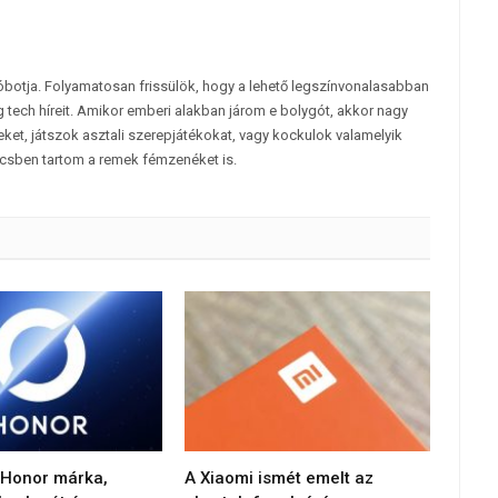
tóbotja. Folyamatosan frissülök, hogy a lehető legszínvonalasabban
 tech híreit. Amikor emberi alakban járom e bolygót, akkor nagy
et, játszok asztali szerepjátékokat, vagy kockulok valamelyik
csben tartom a remek fémzenéket is.
 Honor márka,
A Xiaomi ismét emelt az