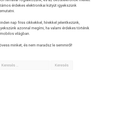
zámos érdekes elektronikai kütyüt igyekszünk
emutatni.
inden nap friss cikkekkel, hírekkel jelentkezünk,
gyekszünk azonnal megírni, ha valami érdekes történik
 mobilos világban.
övess minket, és nem maradsz le semmiről!