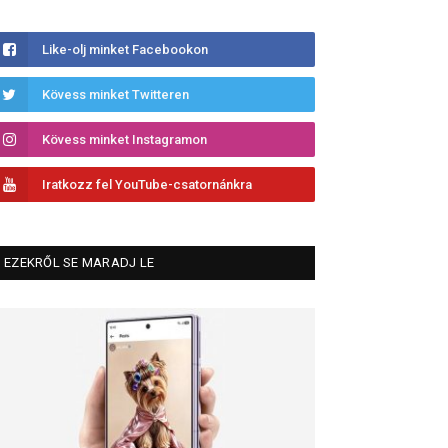
Like-olj minket Facebookon
Kövess minket Twitteren
Kövess minket Instagramon
Iratkozz fel YouTube-csatornánkra
EZEKRŐL SE MARADJ LE