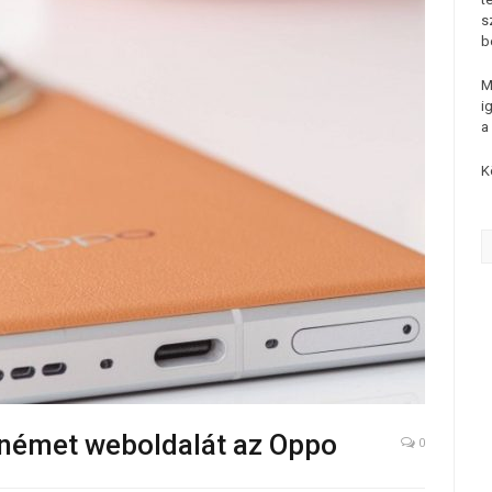
s
b
M
i
a
K
e német weboldalát az Oppo
0