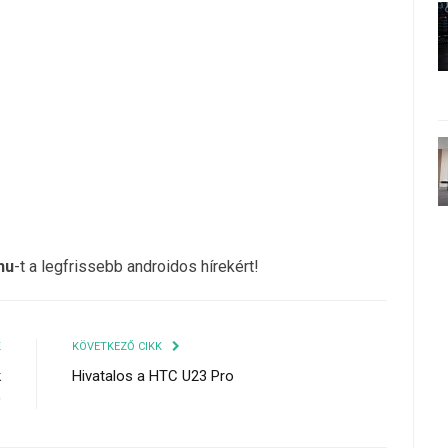
hu
-t a legfrissebb androidos hírekért!
K
KÖVETKEZŐ CIKK
k
Hivatalos a HTC U23 Pro
)