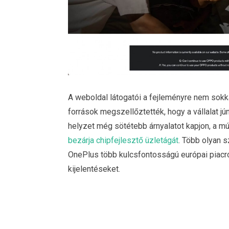
A weboldal látogatói a fejleményre nem sokk
források megszellőztették, hogy a vállalat jú
helyzet még sötétebb árnyalatot kapjon, a mú
bezárja chipfejlesztő üzletágát
. Több olyan 
OnePlus több kulcsfontosságú európai piacról 
kijelentéseket.