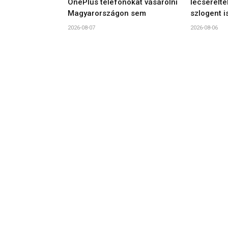
OnePlus telefonokat vásárolni
lecserélté
Magyarországon sem
szlogent i
2026-08-07
2026-08-06