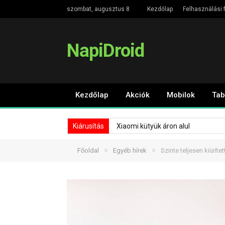
szombat, augusztus 8
Kezdőlap
Felhasználási f
NapiDroid
Kezdőlap
Akciók
Mobilok
Tab
Kiárusítás
Xiaomi kütyük áron alul
»
»
Főoldal
Egyéb hírek
Szinte teljesen kiürí