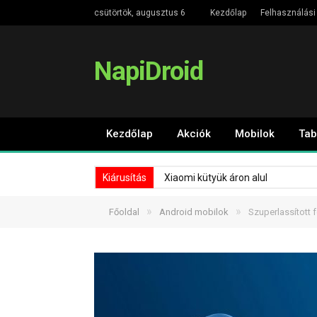
csütörtök, augusztus 6
Kezdőlap
Felhasználási 
NapiDroid
Kezdőlap
Akciók
Mobilok
Tab
Kiárusítás
Xiaomi kütyük áron alul
»
»
Főoldal
Android mobilok
Szuperlassított 