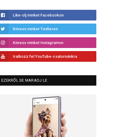
Like-olj minket Facebookon
Kövess minket Twitteren
Kövess minket Instagramon
Iratkozz fel YouTube-csatornánkra
EZEKRŐL SE MARADJ LE