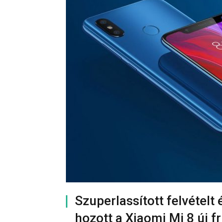
Szuperlassított felvétel
hozott a Xiaomi Mi 8 új fr