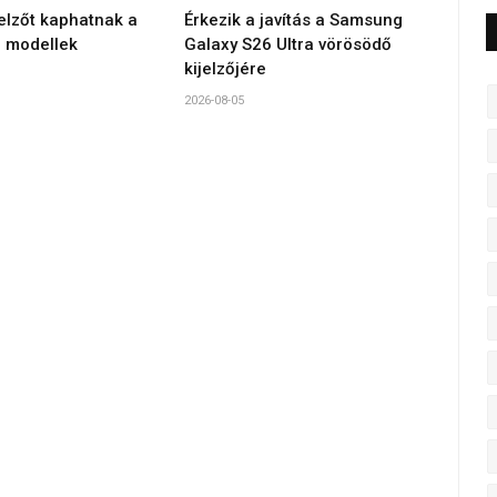
jelzőt kaphatnak a
Érkezik a javítás a Samsung
 modellek
Galaxy S26 Ultra vörösödő
kijelzőjére
2026-08-05