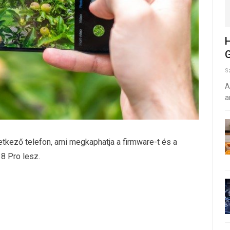
H
G
S
A
a
vetkező telefon, ami megkaphatja a firmware-t és a
 8 Pro lesz.