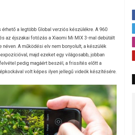
érhető a legtöbb Global verziós készülékre. A 960
és az éjszakai fotózás a Xiaomi Mi MIX 3-mal debütált
e néven. A működési elv nem bonyolult, a készülék
expozícióval, majd ezeket egy világosabb, jobban
 felvétel pedig magáért beszél, a frissítés előtt a
kockával volt képes ilyen jellegű videók készítésére.