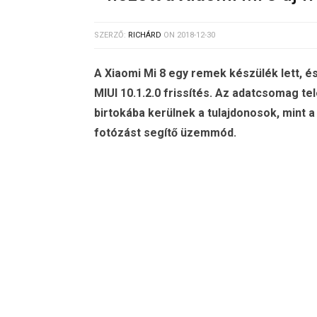
SZERZŐ:
RICHÁRD
ON
2018-12-30
A Xiaomi Mi 8 egy remek készülék lett, é
MIUI 10.1.2.0 frissítés. Az adatcsomag t
birtokába kerülnek a tulajdonosok, mint a 
fotózást segítő üzemmód.