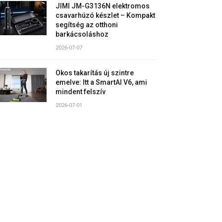
JIMI JM-G3136N elektromos
csavarhúzó készlet – Kompakt
segítség az otthoni
barkácsoláshoz
2026-07-07
Okos takarítás új szintre
emelve: Itt a SmartAI V6, ami
mindent felszív
2026-07-01