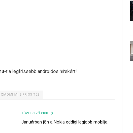
hu
-t a legfrissebb androidos hírekért!
XIAOMI MI 8 FRISSÍTÉS
K
KÖVETKEZŐ CIKK
s
Januárban jön a Nokia eddigi legjobb mobilja
0