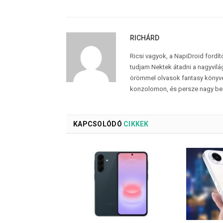
RICHÁRD
Ricsi vagyok, a NapiDroid fordí
tudjam Nektek átadni a nagyvilág
örömmel olvasok fantasy könyvek
konzolomon, és persze nagy be
KAPCSOLÓDÓ
CIKKEK