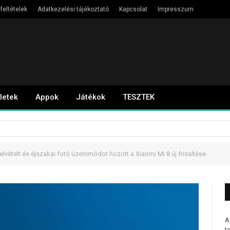
feltételek
Adatkezelési tájékoztató
Kapcsolat
Impresszum
letek
Appok
Játékok
TESZTEK
felvételt és éjszakai fotó üzemmódot hozott a Xiaomi Mi 8 új frissítése
A
t