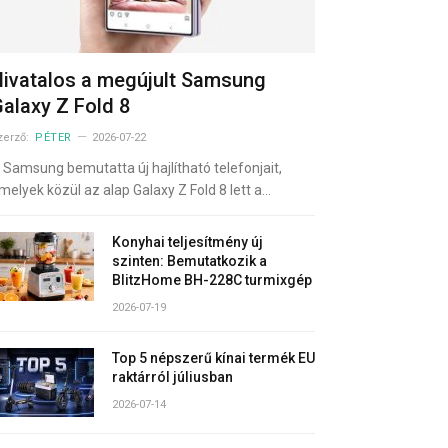
ivatalos a megújult Samsung
alaxy Z Fold 8
zerző:
PÉTER
2026-07-22
 Samsung bemutatta új hajlítható telefonjait,
melyek közül az alap Galaxy Z Fold 8 lett a…
Konyhai teljesítmény új
szinten: Bemutatkozik a
BlitzHome BH-228C turmixgép
2026-07-19
Top 5 népszerű kínai termék EU
raktárról júliusban
2026-07-14