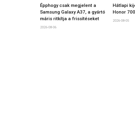
Épphogy csak megjelent a
Hátlapi ki
Samsung Galaxy A37, a gyártó
Honor 700
máris ritkítja a frissítéseket
2026-08-05
2026-08-06