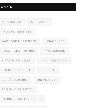
CÍMKÉK
ANDROID 9.0
ANDROID 10
ANDROID FRISSÍTÉS
FACEBOOK MESSENGER
HUAWEI P30
HUAWEI MATE 30 PRO
KÍNAI CUCCOK
KÍNÁBÓL RENDELÉS
KÍNAI TELEFONOK
LEGJOBB OKOSÓRA
OKOSÓRA
OLCSÓ OKOSÓRA
ONEPLUS 7T
SAMSUNG FRISSÍTÉS
SAMSUNG GALAXY NOTE 9