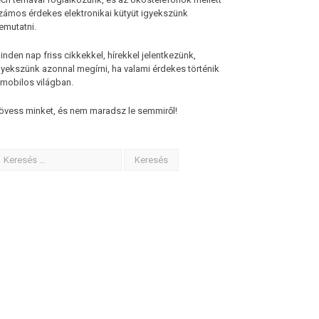
zámos érdekes elektronikai kütyüt igyekszünk
emutatni.
inden nap friss cikkekkel, hírekkel jelentkezünk,
gyekszünk azonnal megírni, ha valami érdekes történik
 mobilos világban.
övess minket, és nem maradsz le semmiről!