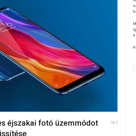
s
b
M
i
a
K
t és éjszakai fotó üzemmódot
0
issítése