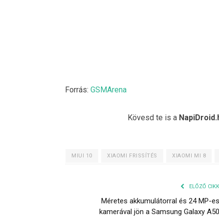
Forrás:
GSMArena
Kövesd te is a
NapiDroid.
MIUI 10
XIAOMI FRISSÍTÉS
XIAOMI MI 8
ELŐZŐ CIK
Méretes akkumulátorral és 24 MP-e
kamerával jön a Samsung Galaxy A5