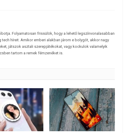
tóbotja. Folyamatosan frissülök, hogy a lehető legszínvonalasabban
 tech híreit. Amikor emberi alakban járom e bolygót, akkor nagy
et, játszok asztali szerepjátékokat, vagy kockulok valamelyik
csben tartom a remek fémzenéket is.