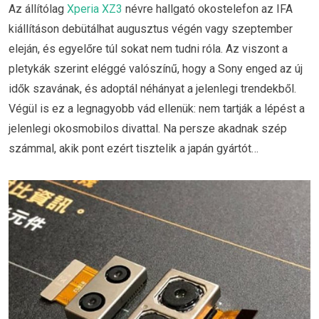
Az állítólag
Xperia XZ3
névre hallgató okostelefon az IFA
kiállításon debütálhat augusztus végén vagy szeptember
eleján, és egyelőre túl sokat nem tudni róla. Az viszont a
pletykák szerint eléggé valószínű, hogy a Sony enged az új
idők szavának, és adoptál néhányat a jelenlegi trendekből.
Végül is ez a legnagyobb vád ellenük: nem tartják a lépést a
jelenlegi okosmobilos divattal. Na persze akadnak szép
számmal, akik pont ezért tisztelik a japán gyártót…