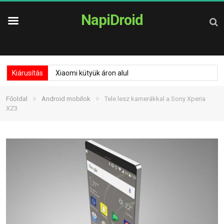
NapiDroid
Kiárusítás
Xiaomi kütyük áron alul
»
»
Főoldal
Android mobilok
Tele lesz kamerákkal a Sony Xperia
XZ3