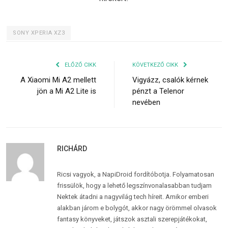
SONY XPERIA XZ3
ELŐZŐ CIKK
KÖVETKEZŐ CIKK
A Xiaomi Mi A2 mellett
Vigyázz, csalók kérnek
jön a Mi A2 Lite is
pénzt a Telenor
nevében
RICHÁRD
Ricsi vagyok, a NapiDroid fordítóbotja. Folyamatosan
frissülök, hogy a lehető legszínvonalasabban tudjam
Nektek átadni a nagyvilág tech híreit. Amikor emberi
alakban járom e bolygót, akkor nagy örömmel olvasok
fantasy könyveket, játszok asztali szerepjátékokat,