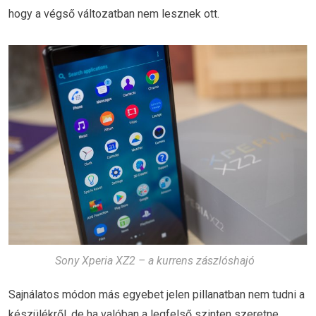
hogy a végső változatban nem lesznek ott.
Sony Xperia XZ2 – a kurrens zászlóshajó
Sajnálatos módon más egyebet jelen pillanatban nem tudni a
készülékről, de ha valóban a legfelső szinten szeretne