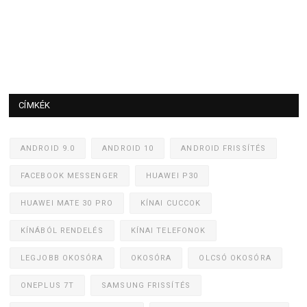
CÍMKÉK
ANDROID 9.0
ANDROID 10
ANDROID FRISSÍTÉS
FACEBOOK MESSENGER
HUAWEI P30
HUAWEI MATE 30 PRO
KÍNAI CUCCOK
KÍNÁBÓL RENDELÉS
KÍNAI TELEFONOK
LEGJOBB OKOSÓRA
OKOSÓRA
OLCSÓ OKOSÓRA
ONEPLUS 7T
SAMSUNG FRISSÍTÉS