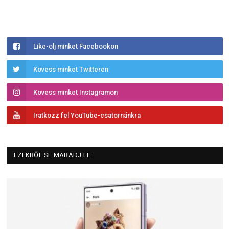
Like-olj minket Facebookon
Kövess minket Twitteren
Kövess minket Instagramon
Iratkozz fel YouTube-csatornánkra
EZEKRŐL SE MARADJ LE