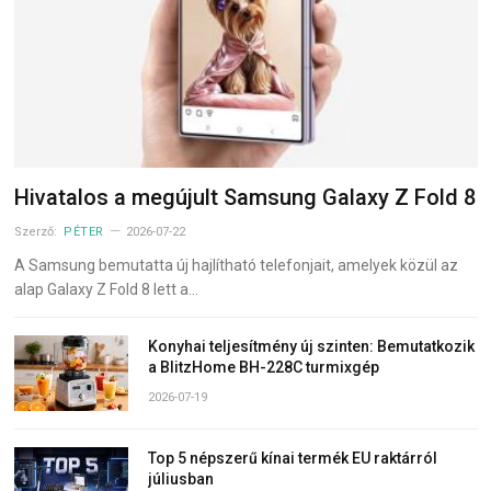
Hivatalos a megújult Samsung Galaxy Z Fold 8
Szerző:
PÉTER
2026-07-22
A Samsung bemutatta új hajlítható telefonjait, amelyek közül az
alap Galaxy Z Fold 8 lett a…
Konyhai teljesítmény új szinten: Bemutatkozik
a BlitzHome BH-228C turmixgép
2026-07-19
Top 5 népszerű kínai termék EU raktárról
júliusban