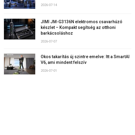
2026-07-14
JIMI JM-G3136N elektromos csavarhúzó
készlet – Kompakt segítség az otthoni
barkácsoláshoz
2026-07-07
Okos takarítás új szintre emelve: Itt a SmartAI
V6, ami mindent felszív
2026-07-01