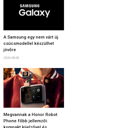
A Samsung egy nem várt új
csúcsmodellel készülhet
jövőre
2026-08-08
Megvannak a Honor Robot
Phone főbb jellemzői:
kompakt kijelzővel és