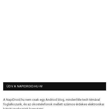
ÜDV A NAPIDROID.HU-N!
A NapiDroid.hu nem csak egy Andriod blog, mindenféle tech témával
foglalkozunk, és az okostelefonok mellett számos érdekes elektronikai
kütyüt igyekszünk bemutatni.