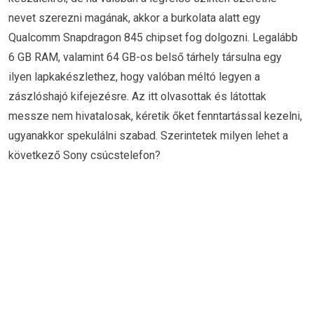
nevet szerezni magának, akkor a burkolata alatt egy
Qualcomm Snapdragon 845 chipset fog dolgozni. Legalább
6 GB RAM, valamint 64 GB-os belső tárhely társulna egy
ilyen lapkakészlethez, hogy valóban méltó legyen a
zászlóshajó kifejezésre. Az itt olvasottak és látottak
messze nem hivatalosak, kéretik őket fenntartással kezelni,
ugyanakkor spekulálni szabad. Szerintetek milyen lehet a
következő Sony csúcstelefon?