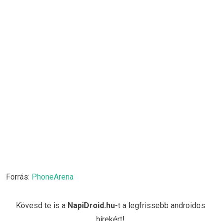
Forrás:
PhoneArena
Kövesd te is a
NapiDroid.hu
-t a legfrissebb androidos
hírekért!