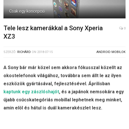
Csak egy koncepció
Tele lesz kamerákkal a Sony Xperia
0
XZ3
SZERZŐ:
RICHÁRD
ON
2018-07-15
ANDROID MOBILOK
A Sony bár már közel sem akkora fókusszal közelít az
okostelefonok világához, továbbra sem állt le az ilyen
eszközök gyártásával, fejlesztésével. Áprilisban
kaptunk egy zászlóshajót
, és a japánok nemsokára egy
újabb csúcskategóriás mobillal lephetnek meg minket,
amin elöl és hátul is duál kamerakészlet lesz.