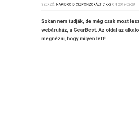
SZERZŐ:
NAPIDROID (SZPONZORÁLT CIKK)
ON
2019-02-28
Sokan nem tudják, de még csak most lesz
webáruház, a GearBest. Az oldal az alkal
megnézni, hogy milyen lett!