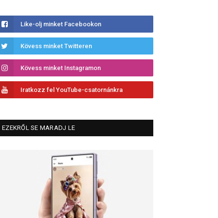
Like-olj minket Facebookon
Kövess minket Twitteren
Kövess minket Instagramon
Iratkozz fel YouTube-csatornánkra
EZEKRŐL SE MARADJ LE