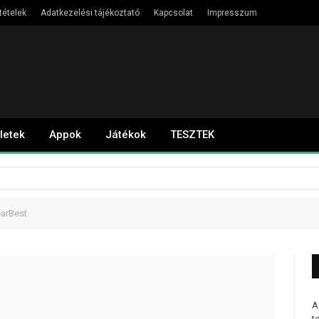
tételek
Adatkezelési tájékoztató
Kapcsolat
Impresszum
letek
Appok
Játékok
TESZTEK
earBest
A
t