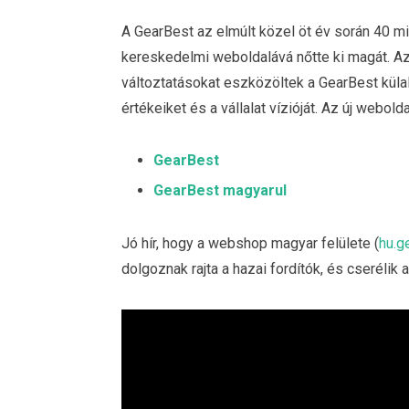
A GearBest az elmúlt közel öt év során 40 mil
kereskedelmi weboldalává nőtte ki magát. A
változtatásokat eszközöltek a GearBest küla
értékeiket és a vállalat vízióját. Az új webol
GearBest
GearBest magyarul
Jó hír, hogy a webshop magyar felülete (
hu.g
dolgoznak rajta a hazai fordítók, és cserélik a