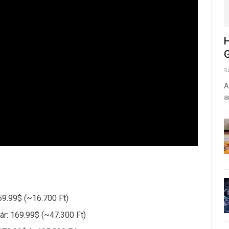
H
G
S
A
a
59.99$ (~16.700 Ft)
ár: 169.99$ (~47.300 Ft)