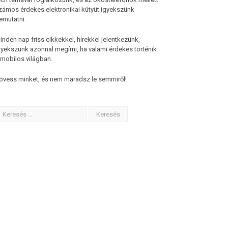
zámos érdekes elektronikai kütyüt igyekszünk
emutatni.
inden nap friss cikkekkel, hírekkel jelentkezünk,
gyekszünk azonnal megírni, ha valami érdekes történik
 mobilos világban.
övess minket, és nem maradsz le semmiről!