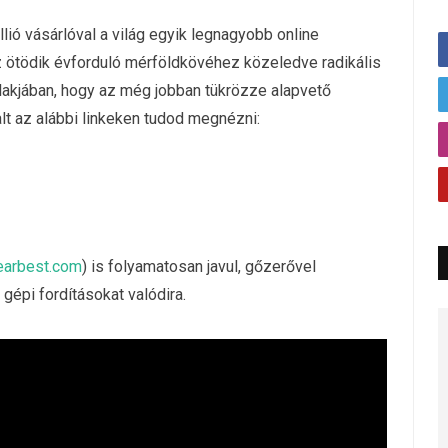
lió vásárlóval a világ egyik legnagyobb online
z ötödik évforduló mérföldkövéhez közeledve radikális
lakjában, hogy az még jobban tükrözze alapvető
dalt az alábbi linkeken tudod megnézni:
earbest.com
) is folyamatosan javul, gőzerővel
 gépi fordításokat valódira.