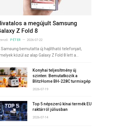
ivatalos a megújult Samsung
alaxy Z Fold 8
zerző:
PÉTER
2026-07-22
 Samsung bemutatta új hajlítható telefonjait,
melyek közül az alap Galaxy Z Fold 8 lett a…
Konyhai teljesítmény új
szinten: Bemutatkozik a
BlitzHome BH-228C turmixgép
2026-07-19
Top 5 népszerű kínai termék EU
raktárról júliusban
2026-07-14