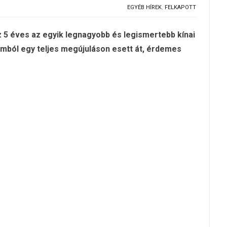
EGYÉB HÍREK
,
FELKAPOTT
 5 éves az egyik legnagyobb és legismertebb kínai
omból egy teljes megújuláson esett át, érdemes