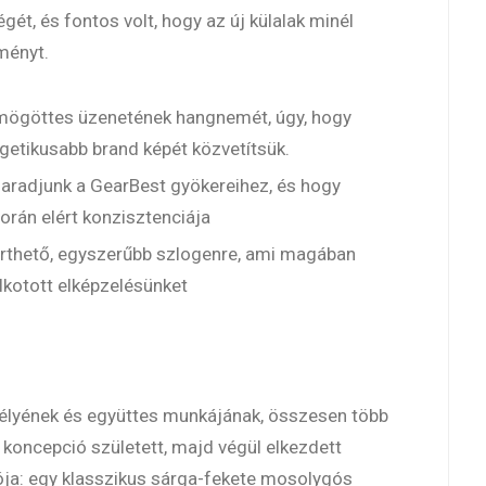
gét, és fontos volt, hogy az új külalak minél
ményt.
 mögöttes üzenetének hangnemét, úgy, hogy
getikusabb brand képét közvetítsük.
maradjunk a GearBest gyökereihez, és hogy
orán elért konzisztenciája
érthető, egyszerűbb szlogenre, ami magában
lkotott elképzelésünket
délyének és együttes munkájának, összesen több
 koncepció született, majd végül elkezdett
gója: egy klasszikus sárga-fekete mosolygós