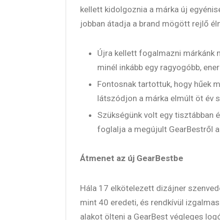
kellett kidolgoznia a márka új egyénisé
jobban átadja a brand mögött rejlő él
Újra kellett fogalmazni márkánk
minél inkább egy ragyogóbb, ener
Fontosnak tartottuk, hogy hűek 
látszódjon a márka elmúlt öt év s
Szükségünk volt egy tisztábban 
foglalja a megújult GearBestről a
Átmenet az új GearBestbe
Hála 17 elkötelezett dizájner szenve
mint 40 eredeti, és rendkívül izgalmas
alakot ölteni a GearBest végleges lo