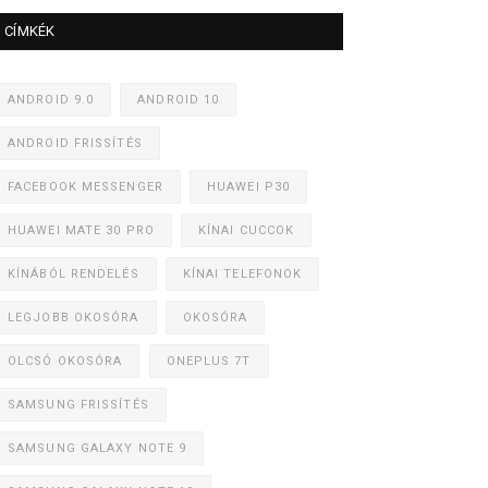
CÍMKÉK
ANDROID 9.0
ANDROID 10
ANDROID FRISSÍTÉS
FACEBOOK MESSENGER
HUAWEI P30
HUAWEI MATE 30 PRO
KÍNAI CUCCOK
KÍNÁBÓL RENDELÉS
KÍNAI TELEFONOK
LEGJOBB OKOSÓRA
OKOSÓRA
OLCSÓ OKOSÓRA
ONEPLUS 7T
SAMSUNG FRISSÍTÉS
SAMSUNG GALAXY NOTE 9