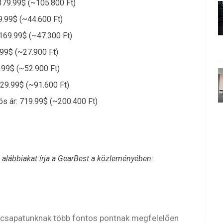
 379.99$ (~105.800 Ft)
9.99$ (~44.600 Ft)
 169.99$ (~47.300 Ft)
.99$ (~27.900 Ft)
.99$ (~52.900 Ft)
329.99$ (~91.600 Ft)
ós ár: 719.99$ (~200.400 Ft)
 alábbiakat írja a GearBest a közleményében:
zó csapatunknak több fontos pontnak megfelelően