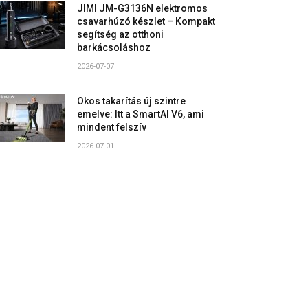
JIMI JM-G3136N elektromos
csavarhúzó készlet – Kompakt
segítség az otthoni
barkácsoláshoz
2026-07-07
Okos takarítás új szintre
emelve: Itt a SmartAI V6, ami
mindent felszív
2026-07-01