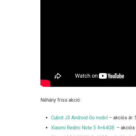
Néhány friss akció:
Cubot J3 Android Go mobil
– akciós ár: 
Xiaomi Redmi Note 5 4+64GB
– akciós 