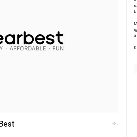
s
b
M
i
a
K
Best
0