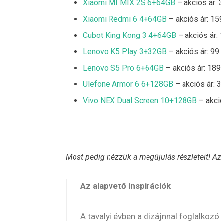
Xiaomi MI MIX 2S 6+64GB
– akciós ár:
Xiaomi Redmi 6 4+64GB
– akciós ár: 15
Cubot King Kong 3 4+64GB
– akciós ár:
Lenovo K5 Play 3+32GB
– akciós ár: 99
Lenovo S5 Pro 6+64GB
– akciós ár: 189
Ulefone Armor 6 6+128GB
– akciós ár: 
Vivo NEX Dual Screen 10+128GB
– akci
Most pedig nézzük a megújulás részleteit! Az
Az alapvető inspirációk
A tavalyi évben a dizájnnal foglalko