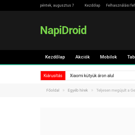
péntek, augusztus 7
Kezdőlap
Felhasználási fel
NapiDroid
Kezdőlap
Akciók
Mobilok
Tab
Kiárusítás
Xiaomi kütyük áron alul
»
»
Főoldal
Egyéb hírek
Teljesen megújult a G