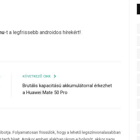
hu
-t a legfrissebb androidos hírekért!
K
KÖVETKEZŐ CIKK
ó
Brutális kapacitású akkumulátorral érkezhet
a Huawei Mate 50 Pro
tóbotja. Folyamatosan frissülök, hogy a lehető legszínvonalasabban
 tech híreit. Amikor emberi alakban járom e bolygót, akkor nagy