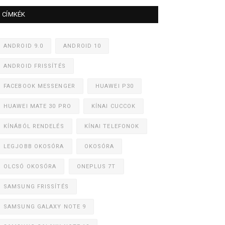
CÍMKÉK
ANDROID 9.0
ANDROID 10
ANDROID FRISSÍTÉS
FACEBOOK MESSENGER
HUAWEI P30
HUAWEI MATE 30 PRO
KÍNAI CUCCOK
KÍNÁBÓL RENDELÉS
KÍNAI TELEFONOK
LEGJOBB OKOSÓRA
OKOSÓRA
OLCSÓ OKOSÓRA
ONEPLUS 7T
SAMSUNG FRISSÍTÉS
SAMSUNG GALAXY NOTE 9