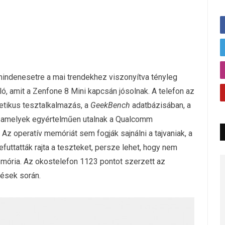
 mindenesetre a mai trendekhez viszonyítva tényleg
ó, amit a Zenfone 8 Mini kapcsán jósolnak. A telefon az
tikus tesztalkalmazás, a
GeekBench
adatbázisában, a
t, amelyek egyértelműen utalnak a Qualcomm
z operatív memóriát sem fogják sajnálni a tajvaniak, a
uttatták rajta a teszteket, persze lehet, hogy nem
mória. Az okostelefon 1123 pontot szerzett az
ések során.