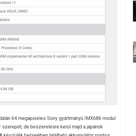
oldalán 64 megapixeles Sony gyártmányú IMX686 modul
r szerepét, de beszerelésre kerül majd a japánok
 A készülék belsejében található akkumulátor pontos