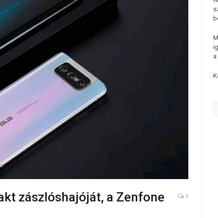
s
b
M
i
a
K
kt zászlóshajóját, a Zenfone
0