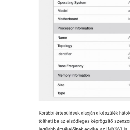
Korábbi értesülések alapján a készülék hát
töltheti be az elsődleges képrögzítő szenzo
legújabb érzékelőinek egyike, az IMX663 is.