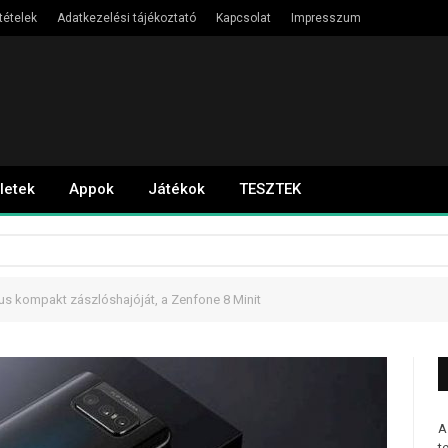
tételek
Adatkezelési tájékoztató
Kapcsolat
Impresszum
letek
Appok
Játékok
TESZTEK
us kompakt zászlóshajóját, a Zenfone 8 Minit
A
t