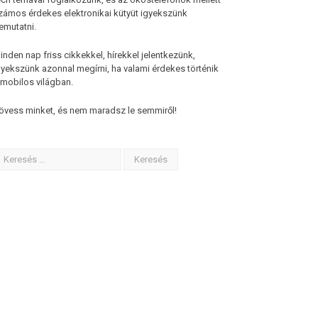
zámos érdekes elektronikai kütyüt igyekszünk
emutatni.
inden nap friss cikkekkel, hírekkel jelentkezünk,
gyekszünk azonnal megírni, ha valami érdekes történik
 mobilos világban.
övess minket, és nem maradsz le semmiről!