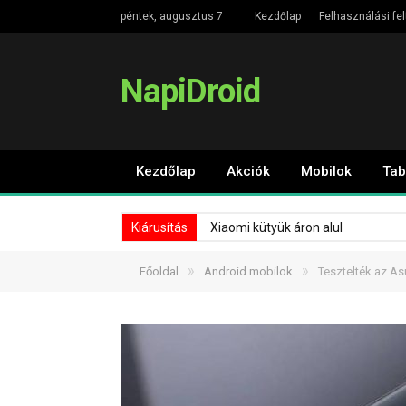
péntek, augusztus 7
Kezdőlap
Felhasználási fel
NapiDroid
Kezdőlap
Akciók
Mobilok
Tab
Kiárusítás
Xiaomi kütyük áron alul
»
»
Főoldal
Android mobilok
Tesztelték az As