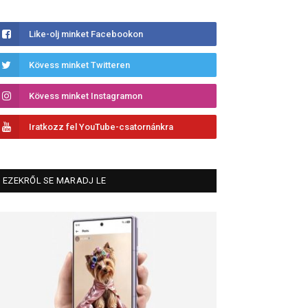
Like-olj minket Facebookon
Kövess minket Twitteren
Kövess minket Instagramon
Iratkozz fel YouTube-csatornánkra
EZEKRŐL SE MARADJ LE