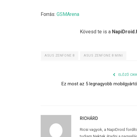
Forrás:
GSMArena
Kövesd te is a
NapiDroid.
ASUS ZENFONE 8
ASUS ZENFONE 8 MINI
ELŐZŐ CIK
Ez most az 5 legnagyobb mobilgyárt
RICHÁRD
Ricsi vagyok, a NapiDroid fordí
tudjam Nektek átadni a nagyvilág