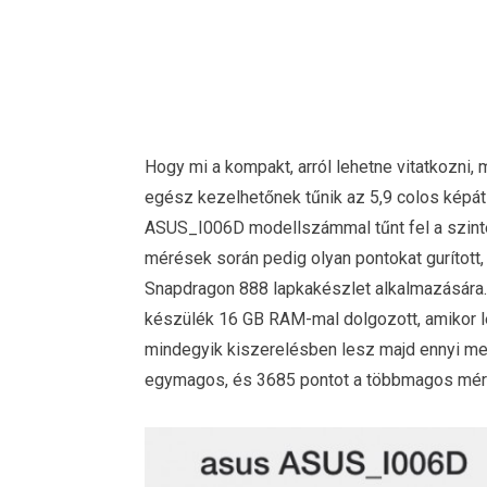
Hogy mi a kompakt, arról lehetne vitatkozni,
egész kezelhetőnek tűnik az 5,9 colos képátl
ASUS_I006D modellszámmal tűnt fel a szinte
mérések során pedig olyan pontokat gurítot
Snapdragon 888 lapkakészlet alkalmazására. A
készülék 16 GB RAM-mal dolgozott, amikor lef
mindegyik kiszerelésben lesz majd ennyi me
egymagos, és 3685 pontot a többmagos mér