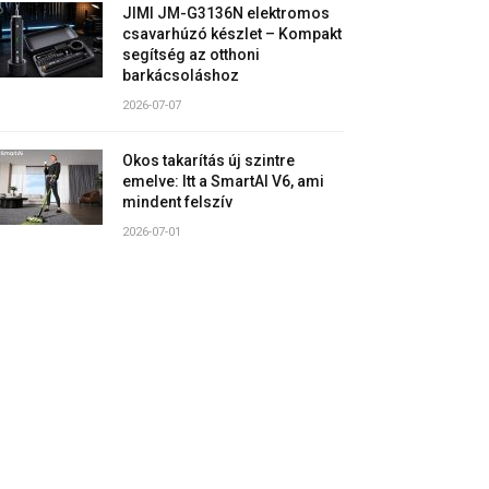
JIMI JM-G3136N elektromos
csavarhúzó készlet – Kompakt
segítség az otthoni
barkácsoláshoz
2026-07-07
Okos takarítás új szintre
emelve: Itt a SmartAI V6, ami
mindent felszív
2026-07-01