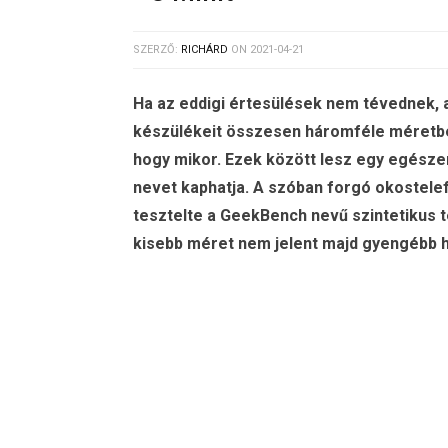
SZERZŐ:
RICHÁRD
ON
2021-04-21
Ha az eddigi értesülések nem tévednek, 
készülékeit összesen háromféle méretben
hogy mikor. Ezek között lesz egy egészen
nevet kaphatja. A szóban forgó okostelefo
tesztelte a GeekBench nevű szintetikus 
kisebb méret nem jelent majd gyengébb h