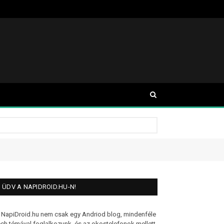
ÜDV A NAPIDROID.HU-N!
 NapiDroid.hu nem csak egy Andriod blog, mindenféle
ech témával foglalkozunk, és az okostelefonok mellett