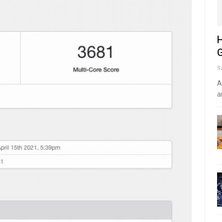
H
G
S
A
a