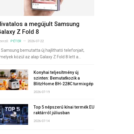
ivatalos a megújult Samsung
alaxy Z Fold 8
zerző:
PÉTER
2026-07-22
 Samsung bemutatta új hajlítható telefonjait,
melyek közül az alap Galaxy Z Fold 8 lett a…
Konyhai teljesítmény új
szinten: Bemutatkozik a
BlitzHome BH-228C turmixgép
2026-07-19
Top 5 népszerű kínai termék EU
raktárról júliusban
2026-07-14