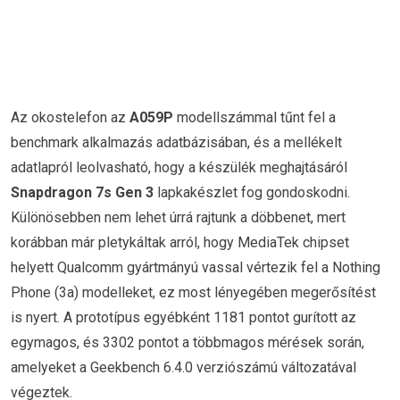
Az okostelefon az
A059P
modellszámmal tűnt fel a
benchmark alkalmazás adatbázisában, és a mellékelt
adatlapról leolvasható, hogy a készülék meghajtásáról
Snapdragon 7s Gen 3
lapkakészlet fog gondoskodni.
Különösebben nem lehet úrrá rajtunk a döbbenet, mert
korábban már pletykáltak arról, hogy MediaTek chipset
helyett Qualcomm gyártmányú vassal vértezik fel a Nothing
Phone (3a) modelleket, ez most lényegében megerősítést
is nyert. A prototípus egyébként 1181 pontot gurított az
egymagos, és 3302 pontot a többmagos mérések során,
amelyeket a Geekbench 6.4.0 verziószámú változatával
végeztek.