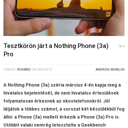
Tesztkörön járt a Nothing Phone (3a)
0
Pro
SZERZŐ:
RICHÁRD
ON
2025-02-21
ANDROID MOBILOK
A Nothing Phone (3a) széria március 4-én kapja meg a
hivatalos bejelentését, de nem hivatalos értesülések
folyamatosan érkeznek az okostelefonokról. Jól
látjátok a többes számot, a sorozat két készülékből fog
állni: a Phone (3a) mellett érkezik a Phone (3a) Pro is.
Utóbbit valaki nemrég letesztelte a Geekbench