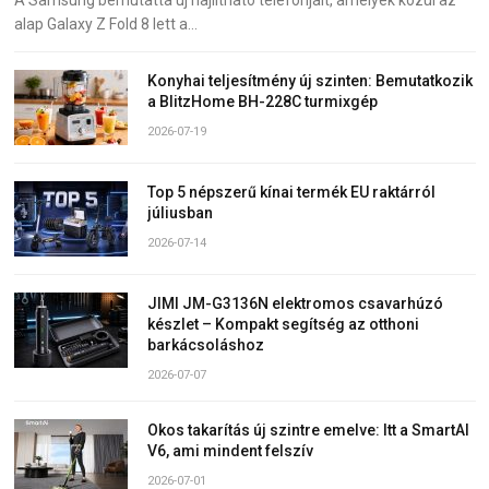
A Samsung bemutatta új hajlítható telefonjait, amelyek közül az
alap Galaxy Z Fold 8 lett a…
Konyhai teljesítmény új szinten: Bemutatkozik
a BlitzHome BH-228C turmixgép
2026-07-19
Top 5 népszerű kínai termék EU raktárról
júliusban
2026-07-14
JIMI JM-G3136N elektromos csavarhúzó
készlet – Kompakt segítség az otthoni
barkácsoláshoz
2026-07-07
Okos takarítás új szintre emelve: Itt a SmartAI
V6, ami mindent felszív
2026-07-01