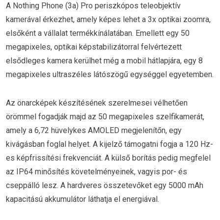
A Nothing Phone (3a) Pro periszkópos teleobjektív
kamerával érkezhet, amely képes lehet a 3x optikai zoomra,
elsőként a vállalat termékkínálatában. Emellett egy 50
megapixeles, optikai képstabilizátorral felvértezett
elsődleges kamera kerülhet még a mobil hátlapjára, egy 8
megapixeles ultraszéles látószögű egységgel egyetemben.
Az önarcképek készítésének szerelmesei vélhetően
örömmel fogadják majd az 50 megapixeles szelfikamerát,
amely a 6,72 hüvelykes AMOLED megjelenítőn, egy
kivágásban foglal helyet. A kijelző támogatni fogja a 120 Hz-
es képfrissítési frekvenciát. A külső borítás pedig megfelel
az IP64 minősítés követelményeinek, vagyis por- és
cseppálló lesz. A hardveres összetevőket egy 5000 mAh
kapacitású akkumulátor láthatja el energiával.