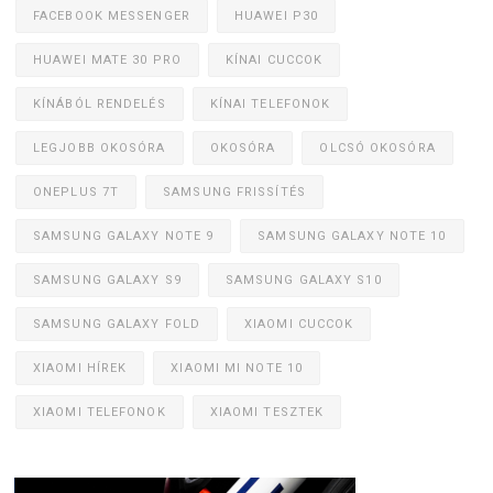
FACEBOOK MESSENGER
HUAWEI P30
HUAWEI MATE 30 PRO
KÍNAI CUCCOK
KÍNÁBÓL RENDELÉS
KÍNAI TELEFONOK
LEGJOBB OKOSÓRA
OKOSÓRA
OLCSÓ OKOSÓRA
ONEPLUS 7T
SAMSUNG FRISSÍTÉS
SAMSUNG GALAXY NOTE 9
SAMSUNG GALAXY NOTE 10
SAMSUNG GALAXY S9
SAMSUNG GALAXY S10
SAMSUNG GALAXY FOLD
XIAOMI CUCCOK
XIAOMI HÍREK
XIAOMI MI NOTE 10
XIAOMI TELEFONOK
XIAOMI TESZTEK