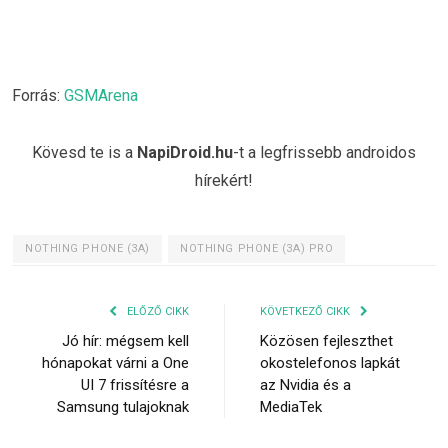
Forrás:
GSMArena
Kövesd te is a
NapiDroid.hu
-t a legfrissebb androidos
hírekért!
NOTHING PHONE (3A)
NOTHING PHONE (3A) PRO
ELŐZŐ CIKK
KÖVETKEZŐ CIKK
Jó hír: mégsem kell
Közösen fejleszthet
hónapokat várni a One
okostelefonos lapkát
UI 7 frissítésre a
az Nvidia és a
Samsung tulajoknak
MediaTek