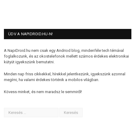
ÜDV A NAPIDROID.HU-N!
A NapiDroid.hu nem csak egy Andriod blog, mindenféle tech témával
foglalkozunk, és az okostelefonok mellett számos érdekes elektronikai
kütyüt igyekszünk bemutatni.
Minden nap friss cikkekkel, hírekkel jelentkezünk, igyekszünk azonnal
megírni, ha valami érdekes történik a mobilos világban.
Kövess minket, és nem maradsz le semmiről!