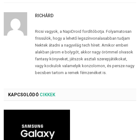
RICHÁRD
Ricsi vagyok, a NapiDroid fordítóbotja. Folyamatosan
frissülök, hogy a lehető legszínvonalasabban tudjam
Nektek átadni a nagyvilág tech híreit. Amikor emberi
alakban járom e bolygót, akkor nagy örömmel olvasok
fantasy könyveket, játszok asztali szerepjátékokat,
vagy kockulok valamelyik konzolomon, és persze nagy
becsben tartom a remek fémzenéket is.
KAPCSOLÓDÓ
CIKKEK