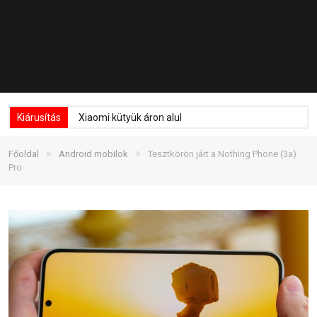
Kiárusítás
Xiaomi kütyük áron alul
»
»
Főoldal
Android mobilok
Tesztkörön járt a Nothing Phone (3a)
Pro