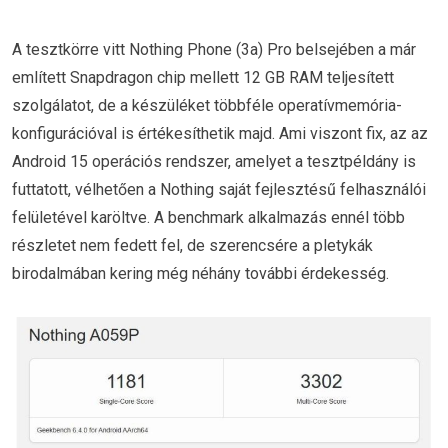
A tesztkörre vitt Nothing Phone (3a) Pro belsejében a már
említett Snapdragon chip mellett 12 GB RAM teljesített
szolgálatot, de a készüléket többféle operatívmemória-
konfigurációval is értékesíthetik majd. Ami viszont fix, az az
Android 15 operációs rendszer, amelyet a tesztpéldány is
futtatott, vélhetően a Nothing saját fejlesztésű felhasználói
felületével karöltve. A benchmark alkalmazás ennél több
részletet nem fedett fel, de szerencsére a pletykák
birodalmában kering még néhány további érdekesség.