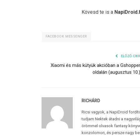
Kövesd te is a
NapiDroid.
FACEBOOK MESSENGER
ELŐZŐ CIK
Xiaomi és más kütyük akcióban a Gshoppe
oldalán (augusztus 10.
RICHÁRD
Ricsi vagyok, a NapiDroid fordí
tudjam Nektek átadni a nagyvilág
örömmel olvasok fantasy könyvek
konzolomon, és persze nagy be