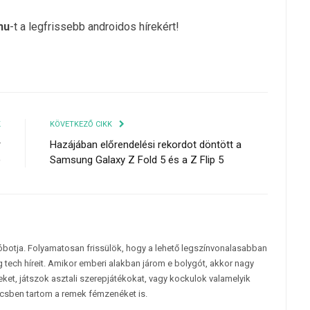
hu
-t a legfrissebb androidos hírekért!
K
KÖVETKEZŐ CIKK
r
Hazájában előrendelési rekordot döntött a
)
Samsung Galaxy Z Fold 5 és a Z Flip 5
tóbotja. Folyamatosan frissülök, hogy a lehető legszínvonalasabban
 tech híreit. Amikor emberi alakban járom e bolygót, akkor nagy
et, játszok asztali szerepjátékokat, vagy kockulok valamelyik
csben tartom a remek fémzenéket is.