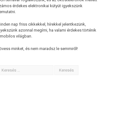
zámos érdekes elektronikai kütyüt igyekszünk
emutatni.
inden nap friss cikkekkel, hírekkel jelentkezünk,
gyekszünk azonnal megírni, ha valami érdekes történik
 mobilos világban.
övess minket, és nem maradsz le semmiről!