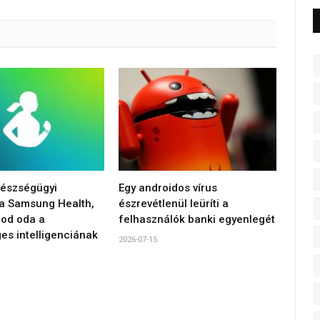
gészségügyi
Egy androidos vírus
 a Samsung Health,
észrevétlenül leüríti a
od oda a
felhasználók banki egyenlegét
es intelligenciának
2026-07-15