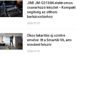
JIMI JM-G3136N elektromos
csavarhúzó készlet – Kompakt
segítség az otthoni
barkácsoláshoz
2026-07-07
Okos takarítás új szintre
emelve: Itt a SmartAI V6, ami
mindent felszív
2026-07-01