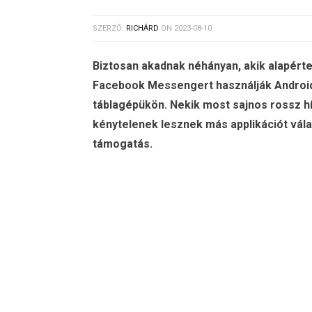
SZERZŐ:
RICHÁRD
ON
2023-08-10
Biztosan akadnak néhányan, akik alapért
Facebook Messengert használják Android
táblagépükön. Nekik most sajnos rossz hí
kénytelenek lesznek más applikációt vála
támogatás.