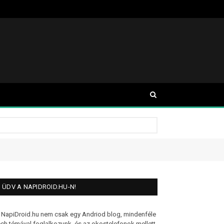
ÜDV A NAPIDROID.HU-N!
 NapiDroid.hu nem csak egy Andriod blog, mindenféle
ech témával foglalkozunk, és az okostelefonok mellett