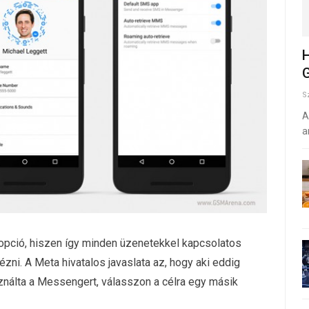
H
G
S
A
a
opció, hiszen így minden üzenetekkel kapcsolatos
ézni. A Meta hivatalos javaslata az, hogy aki eddig
ználta a Messengert, válasszon a célra egy másik