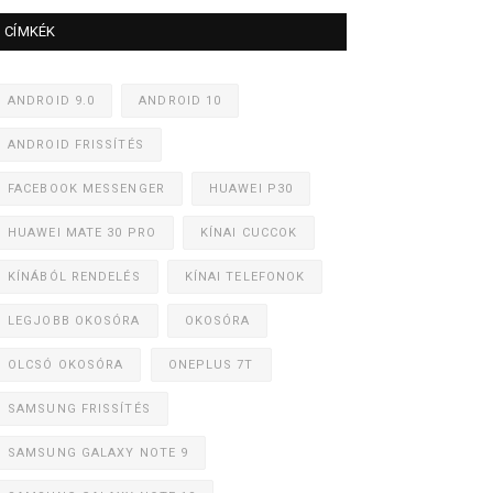
CÍMKÉK
ANDROID 9.0
ANDROID 10
ANDROID FRISSÍTÉS
FACEBOOK MESSENGER
HUAWEI P30
HUAWEI MATE 30 PRO
KÍNAI CUCCOK
KÍNÁBÓL RENDELÉS
KÍNAI TELEFONOK
LEGJOBB OKOSÓRA
OKOSÓRA
OLCSÓ OKOSÓRA
ONEPLUS 7T
SAMSUNG FRISSÍTÉS
SAMSUNG GALAXY NOTE 9