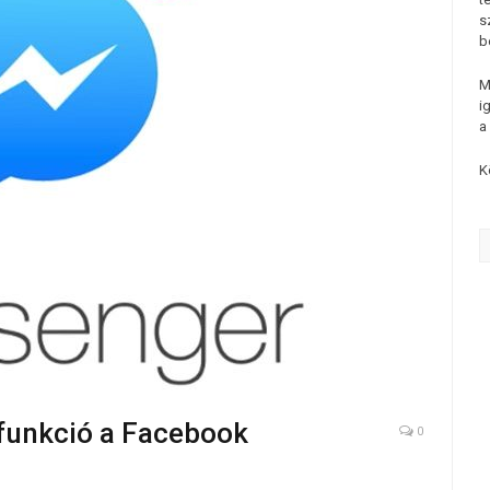
s
b
M
i
a
K
 funkció a Facebook
0