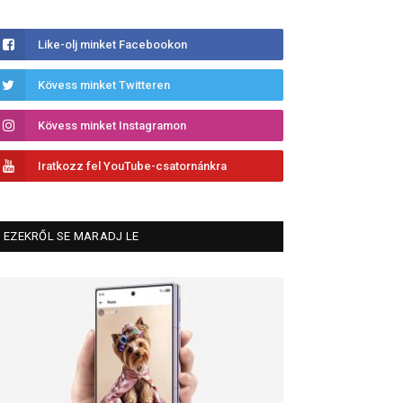
Like-olj minket Facebookon
Kövess minket Twitteren
Kövess minket Instagramon
Iratkozz fel YouTube-csatornánkra
EZEKRŐL SE MARADJ LE