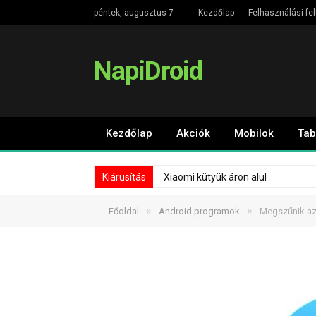
péntek, augusztus 7
Kezdőlap
Felhasználási fel
NapiDroid
Kezdőlap
Akciók
Mobilok
Tab
Kiárusítás
Xiaomi kütyük áron alul
»
»
Főoldal
Android programok
Megszűnik az