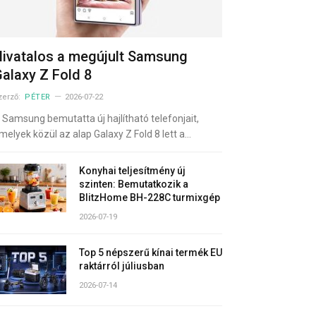
ivatalos a megújult Samsung
alaxy Z Fold 8
zerző:
PÉTER
2026-07-22
 Samsung bemutatta új hajlítható telefonjait,
melyek közül az alap Galaxy Z Fold 8 lett a…
Konyhai teljesítmény új
szinten: Bemutatkozik a
BlitzHome BH-228C turmixgép
2026-07-19
Top 5 népszerű kínai termék EU
raktárról júliusban
2026-07-14