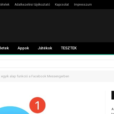
tételek
Adatkezelési tájékoztató
Kapcsolat
Impresszum
letek
Appok
Játékok
TESZTEK
 egyik alap funkció a Facebook Messengerben
A
t