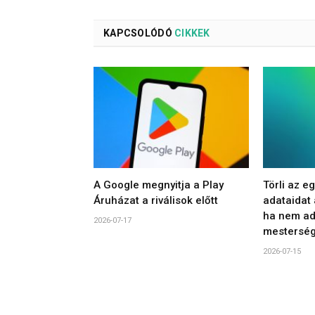
KAPCSOLÓDÓ
CIKKEK
A Google megnyitja a Play
Törli az e
Áruházat a riválisok előtt
adataidat
ha nem ad
2026-07-17
mesterség
2026-07-15