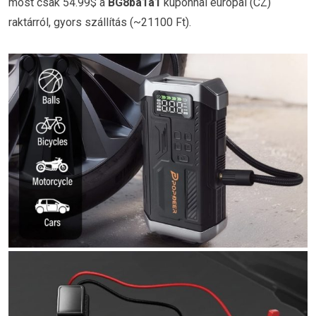
most csak 54.99$ a
BG8ba1a1
kuponnal európai (CZ)
raktárról, gyors szállítás (~21100 Ft).