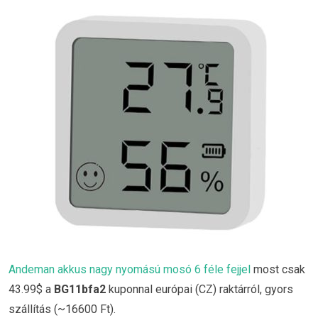
Andeman akkus nagy nyomású mosó 6 féle fejjel
most csak
43.99$ a
BG11bfa2
kuponnal európai (CZ) raktárról, gyors
szállítás (~16600 Ft).