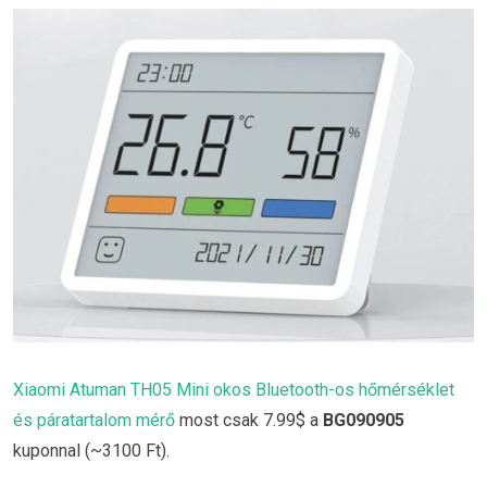
Xiaomi Atuman TH05 Mini okos Bluetooth-os hőmérséklet
és páratartalom mérő
most csak 7.99$ a
BG090905
kuponnal (~3100 Ft).