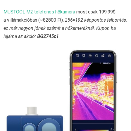
MUSTOOL M2 telefonos hőkamera
most csak 199.99$
a villámakcióban (~82800 Ft).
256×192 képpontos felbontás,
ez már nagyon jónak számít a hőkameráknál. Kupon ha
lejárna az akció:
BG2745c1