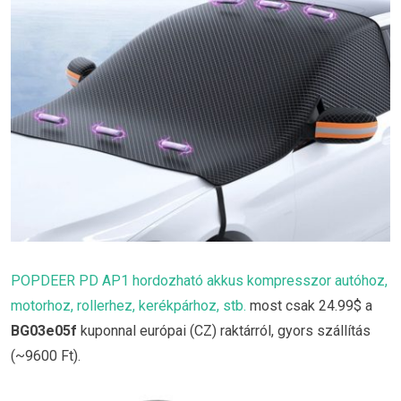
POPDEER PD AP1 hordozható akkus kompresszor autóhoz,
motorhoz, rollerhez, kerékpárhoz, stb.
most csak 24.99$ a
BG03e05f
kuponnal európai (CZ) raktárról, gyors szállítás
(~9600 Ft).