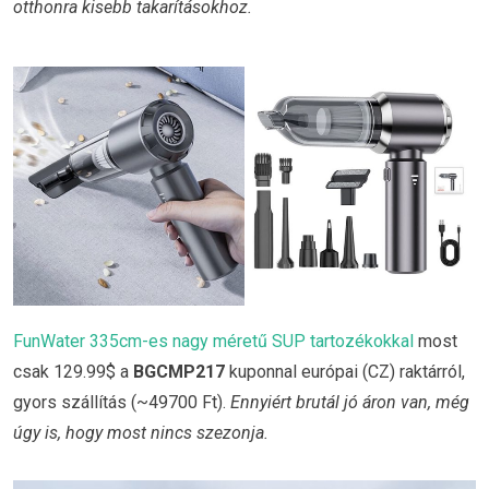
otthonra kisebb takarításokhoz.
FunWater 335cm-es nagy méretű SUP tartozékokkal
most
csak 129.99$ a
BGCMP217
kuponnal európai (CZ) raktárról,
gyors szállítás (~49700 Ft).
Ennyiért brutál jó áron van, még
úgy is, hogy most nincs szezonja.