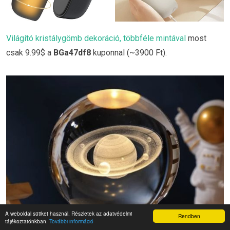
Világító kristálygömb dekoráció, többféle mintával
most
csak 9.99$ a
BGa47df8
kuponnal (~3900 Ft).
A weboldal sütiket használ. Részletek az adatvédelmi
Rendben
tájékoztatónkban.
További információ