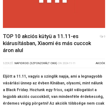
TOP 10 akciós kütyü a 11.11-es
0
kiárusításban, Xiaomi és más cuccok
áron alul
SZERZŐ:
NAPIDROID (SZPONZORÁLT CIKK)
ON
2024-11-11
AKCIÓK
Eljött a 11.11, vagyis a szinglik napja, ami a legnagyobb
vásárlási ünnep az évben Kínában, olyasmi, mint nálunk
a Black Friday. Hoztunk egy friss, saját válogatást a
legjobb akciós cuccokból, van mindenféle érdekesség,
érdemes végig pörgetni! Az akciók többsége nem csak