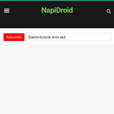
NapiDroid
Kiárusítás
Xiaomi kütyük áron alul