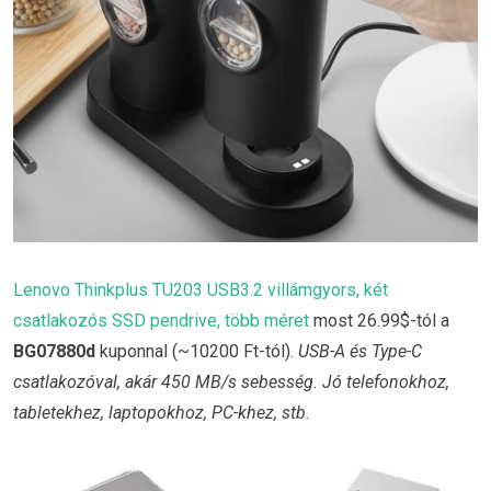
Lenovo Thinkplus TU203 USB3.2 villámgyors, két
csatlakozós SSD pendrive, több méret
most 26.99$-tól a
BG07880d
kuponnal (~10200 Ft-tól).
USB-A és Type-C
csatlakozóval, akár 450 MB/s sebesség. Jó telefonokhoz,
tabletekhez, laptopokhoz, PC-khez, stb.