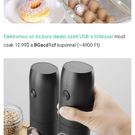
Elektromos só és bors daráló szett USB-s töltéssel
most
csak 12.99$ a
BGacd1cf
kuponnal (~4900 Ft).