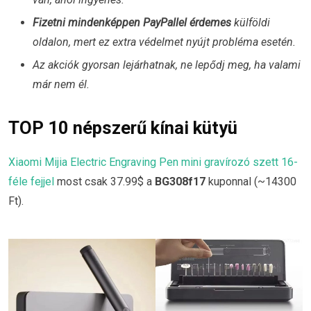
Fizetni mindenképpen PayPallel érdemes
külföldi
oldalon, mert ez extra védelmet nyújt probléma esetén.
Az akciók gyorsan lejárhatnak, ne lepődj meg, ha valami
már nem él.
TOP 10 népszerű kínai kütyü
Xiaomi Mijia Electric Engraving Pen mini gravírozó szett 16-
féle fejjel
most csak 37.99$ a
BG308f17
kuponnal (~14300
Ft).