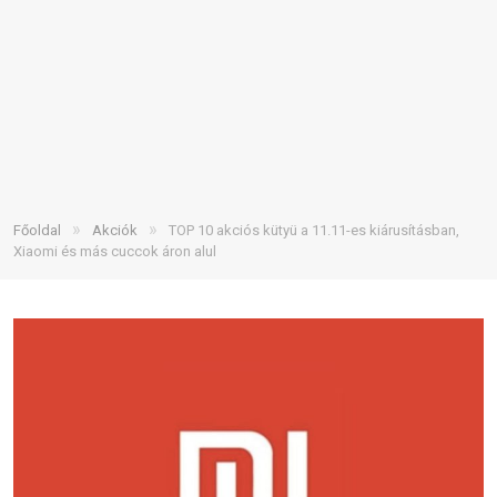
»
»
Főoldal
Akciók
TOP 10 akciós kütyü a 11.11-es kiárusításban,
Xiaomi és más cuccok áron alul