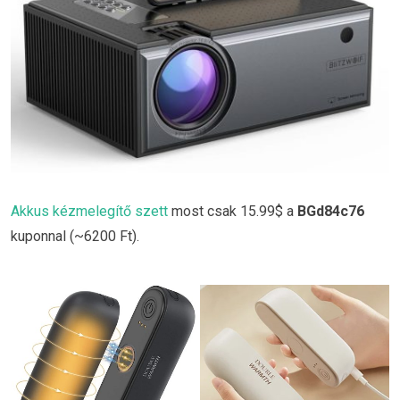
Akkus kézmelegítő szett
most csak 15.99$ a
BGd84c76
kuponnal (~6200 Ft).