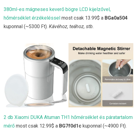
380ml-es mágneses keverő bögre LCD kijelzővel,
hőmérséklet érzékeléssel
most csak 13.99$ a
BGa0a504
kuponnal (~5300 Ft).
Kávéhoz, teához, stb.
2 db Xiaomi DUKA Atuman TH1 hőmérséklet és páratartalom
mérő
most csak 12.99$ a
BG7f0d1c
kuponnal (~4900 Ft).