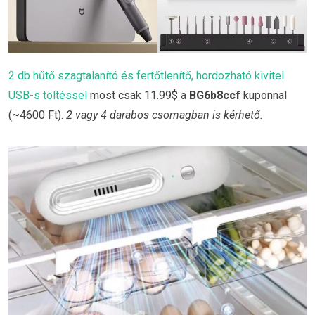
2 db hűtő szagtalanító és fertőtlenítő, hordozható kivitel
USB-s töltéssel
most csak 11.99$ a
BG6b8ccf
kuponnal
(~4600 Ft).
2 vagy 4 darabos csomagban is kérhető.