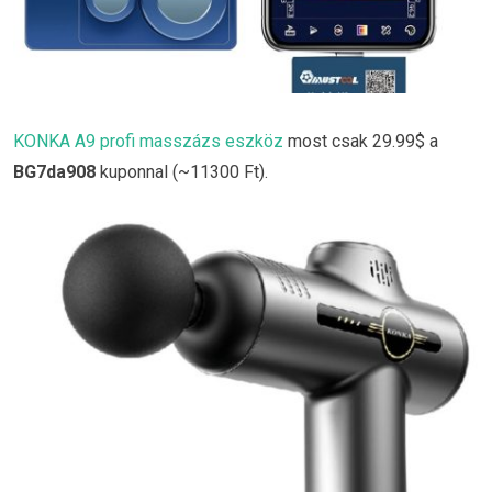
KONKA A9 profi masszázs eszköz
most csak 29.99$ a
BG7da908
kuponnal (~11300 Ft).