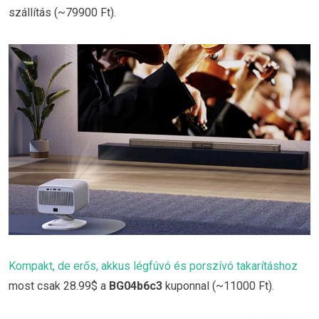
szállítás (~79900 Ft).
Kompakt, de erős, akkus légfúvó és porszívó takarításhoz
most csak 28.99$ a
BG04b6c3
kuponnal (~11000 Ft).