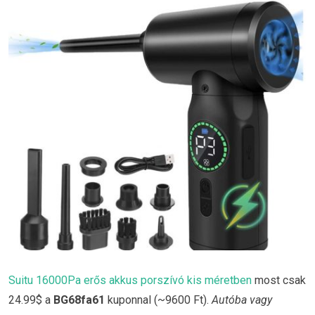
Suitu 16000Pa erős akkus porszívó kis méretben
most csak
24.99$ a
BG68fa61
kuponnal (~9600 Ft).
Autóba vagy