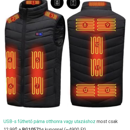
USB-s fűthető párna otthonra vagy utazáshoz
most csak
12.99$ a
BG10571c
kuponnal (~4900 Ft).