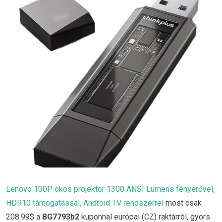
Lenovo 100P okos projektor 1300 ANSI Lumens fényerővel,
HDR10 támogatással, Android TV rendszerrel
most csak
208.99$ a
BG7793b2
kuponnal európai (CZ) raktárról, gyors