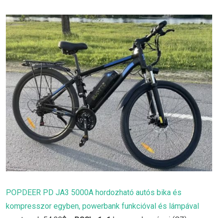
POPDEER PD JA3 5000A hordozható autós bika és
kompresszor egyben, powerbank funkcióval és lámpával