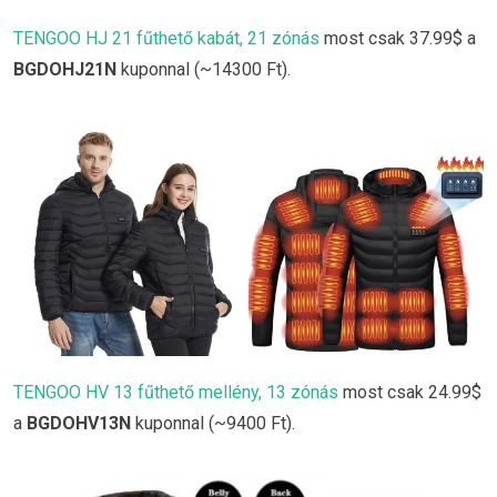
TENGOO HJ 21 fűthető kabát, 21 zónás
most csak 37.99$ a
BGDOHJ21N
kuponnal (~14300 Ft).
TENGOO HV 13 fűthető mellény, 13 zónás
most csak 24.99$
a
BGDOHV13N
kuponnal (~9400 Ft).