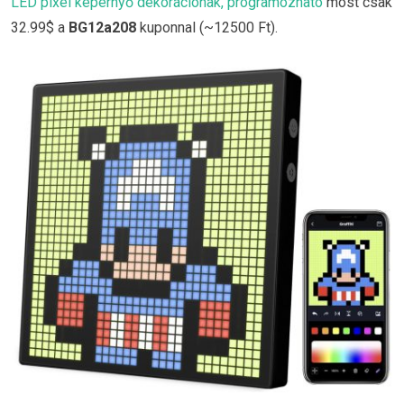
LED pixel képernyő dekorációnak, programozható
most csak
32.99$ a
BG12a208
kuponnal (~12500 Ft).