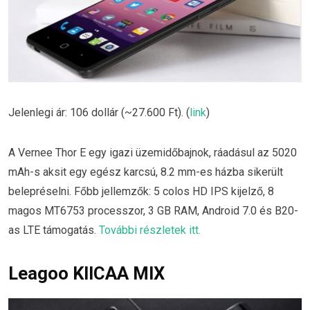
Jelenlegi ár: 106 dollár (~27.600 Ft). (
link
)
A Vernee Thor E egy igazi üzemidőbajnok, ráadásul az 5020
mAh-s aksit egy egész karcsú, 8.2 mm-es házba sikerült
belepréselni. Főbb jellemzők: 5 colos HD IPS kijelző, 8
magos MT6753 processzor, 3 GB RAM, Android 7.0 és B20-
as LTE támogatás.
További részletek itt.
Leagoo KIICAA MIX