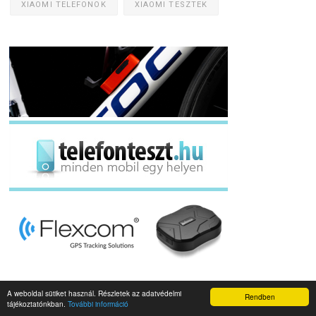
XIAOMI TELEFONOK
XIAOMI TESZTEK
A weboldal sütiket használ. Részletek az adatvédelmi
Rendben
tájékoztatónkban.
További információ