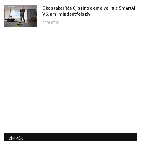
Okos takarítás új szintre emelve: Itt a SmartAI
V6, ami mindent felszív
2026-07-01
CÍMKÉK