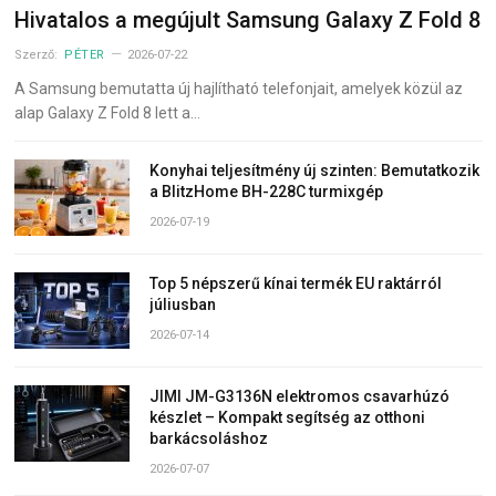
Hivatalos a megújult Samsung Galaxy Z Fold 8
Szerző:
PÉTER
2026-07-22
A Samsung bemutatta új hajlítható telefonjait, amelyek közül az
alap Galaxy Z Fold 8 lett a…
Konyhai teljesítmény új szinten: Bemutatkozik
a BlitzHome BH-228C turmixgép
2026-07-19
Top 5 népszerű kínai termék EU raktárról
júliusban
2026-07-14
JIMI JM-G3136N elektromos csavarhúzó
készlet – Kompakt segítség az otthoni
barkácsoláshoz
2026-07-07