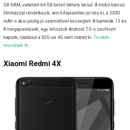
GB RAM, valamint 64 GB belső tárhely társul. A mobil karcsú
fémházzal rendelkezik, ami kifejezetten jól néz ki, a 3300
mAh-s aksi pedig jó üzemidővel kecsegtet. A kamerák 13 és
8 megapixelesek, egy letisztult Android 7.0-s szoftvert
kapunk, ráadásul a B20-as 4G sem marad ki.
További
részletek itt.
Xiaomi Redmi 4X