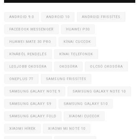
ANDROID 9.0
ANDROID 10
ANDROID FRISSÍTÉS
FACEBOOK MESSENGER
HUAWEI P30
HUAWEI MATE 30 PRO
KÍNAI CUCCOK
KÍNÁBÓL RENDELÉS
KÍNAI TELEFONOK
LEGJOBB OKOSÓRA
OKOSÓRA
OLCSÓ OKOSÓRA
ONEPLUS 7T
SAMSUNG FRISSÍTÉS
SAMSUNG GALAXY NOTE 9
SAMSUNG GALAXY NOTE 10
SAMSUNG GALAXY S9
SAMSUNG GALAXY S10
SAMSUNG GALAXY FOLD
XIAOMI CUCCOK
XIAOMI HÍREK
XIAOMI MI NOTE 10