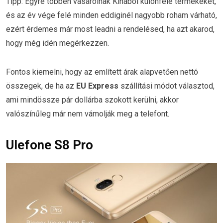
Tipp: Egyre többen vásárolnak Kínából különféle termékeket,
és az év vége felé minden eddiginél nagyobb roham várható,
ezért érdemes már most leadni a rendelésed, ha azt akarod,
hogy még idén megérkezzen.
Fontos kiemelni, hogy az említett árak alapvetően nettó
összegek, de ha az
EU Express
szállítási módot választod,
ami mindössze pár dollárba szokott kerülni, akkor
valószínűleg már nem vámolják meg a telefont.
Ulefone S8 Pro