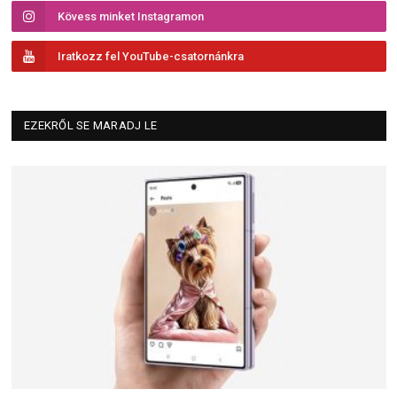
Kövess minket Instagramon
Iratkozz fel YouTube-csatornánkra
EZEKRŐL SE MARADJ LE