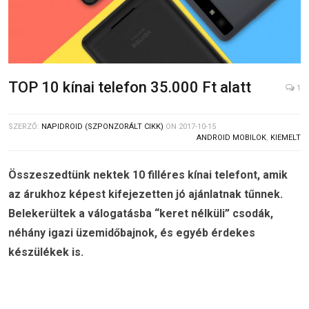
TOP 10 kínai telefon 35.000 Ft alatt
1
SZERZŐ:
NAPIDROID (SZPONZORÁLT CIKK)
ON
2017-10-15
ANDROID MOBILOK
,
KIEMELT
Összeszedtünk nektek 10 filléres kínai telefont, amik
az árukhoz képest kifejezetten jó ajánlatnak tűnnek.
Belekerültek a válogatásba “keret nélküli” csodák,
néhány igazi üzemidőbajnok, és egyéb érdekes
készülékek is.