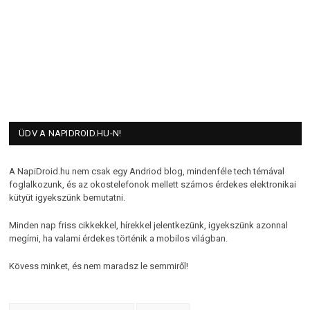
ÜDV A NAPIDROID.HU-N!
A NapiDroid.hu nem csak egy Andriod blog, mindenféle tech témával
foglalkozunk, és az okostelefonok mellett számos érdekes elektronikai
kütyüt igyekszünk bemutatni.
Minden nap friss cikkekkel, hírekkel jelentkezünk, igyekszünk azonnal
megírni, ha valami érdekes történik a mobilos világban.
Kövess minket, és nem maradsz le semmiről!