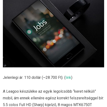
Jelenlegi ár: 110 dollár (~28.700 Ft). (
link
)
A Leagoo készüléke az egyik legolcsóbb “keret nélküli”
mobil, ám ennek ellenére egész korrekt felszereltséggel bír:
5.5 colos Full HD (Sharp) kijelző, 8 magos MTK6750T