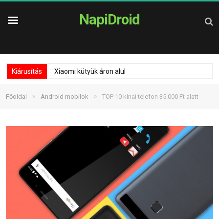
NapiDroid
Kiárusítás
Xiaomi kütyük áron alul
»
»
Főoldal
Android mobilok
TOP 10 kínai telefon 35.000 Ft alatt