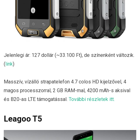
Jelenlegi ár: 127 dollár (~33.100 Ft), de színenként változik.
(
link
)
Masszív, vízálló strapatelefon 4.7 colos HD kijelzővel, 4
magos processzorral, 2 GB RAM-mal, 4200 mAh-s aksival
és B20-as LTE támogatással.
További részletek itt.
Leagoo T5