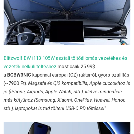
Blitzwolf BW i113 105W asztali töltőállomás vezetékes és
vezeték nélküli töltéshez
most csak 25.99$
a
BGBW3NIC
kuponnal európai (CZ) raktárról, gyors szállítás
(~7900 Ft).
Magsafe és Qi2 kompatibilis, Apple cuccokhoz is
jó (iPhone, Airpods, Apple Watch, stb.), illetve mindenféle
más kütyühöz (Samsung, Xiaomi, OnePlus, Huawei, Honor,
stb.), laptopokat is tud tölteni USB-C PD töltéssel!