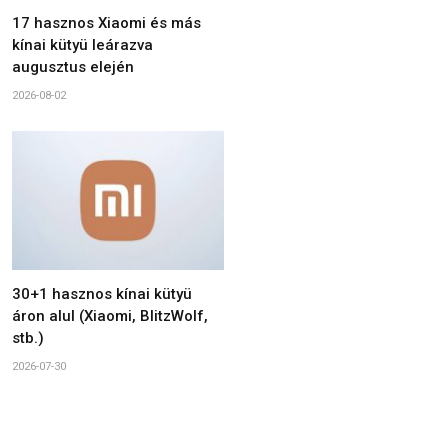
17 hasznos Xiaomi és más
kínai kütyü leárazva
augusztus elején
2026-08-02
30+1 hasznos kínai kütyü
áron alul (Xiaomi, BlitzWolf,
stb.)
2026-07-30