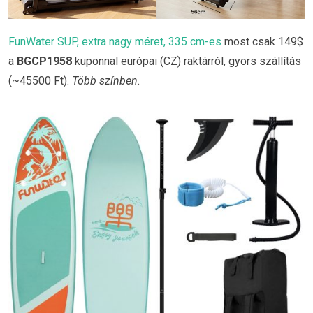
FunWater SUP, extra nagy méret, 335 cm-es
most csak 149$
a
BGCP1958
kuponnal európai (CZ) raktárról, gyors szállítás
(~45500 Ft).
Több színben.