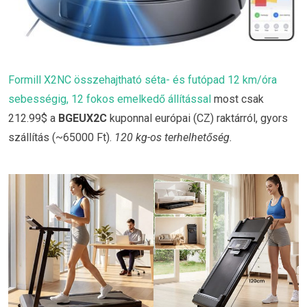
Formill X2NC összehajtható séta- és futópad 12 km/óra
sebességig, 12 fokos emelkedő állítással
most csak
212.99$ a
BGEUX2C
kuponnal európai (CZ) raktárról, gyors
szállítás (~65000 Ft).
120 kg-os terhelhetőség.