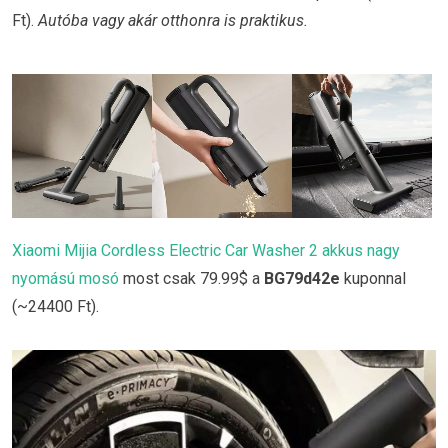
Ft).
Autóba vagy akár otthonra is praktikus.
Xiaomi Mijia Cordless Electric Car Washer 2 akkus nagy
nyomású mosó
most csak 79.99$ a
BG79d42e
kuponnal
(~24400 Ft).