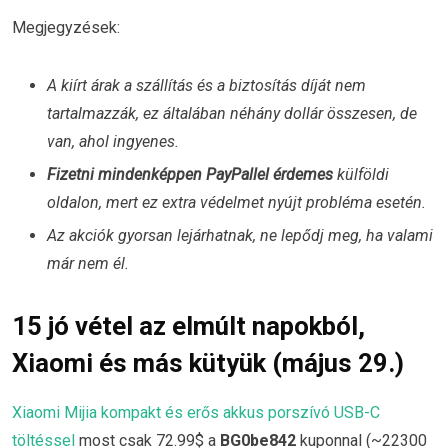
Megjegyzések:
A kiírt árak a szállítás és a biztosítás díját nem
tartalmazzák, ez általában néhány dollár összesen, de
van, ahol ingyenes.
Fizetni mindenképpen PayPallel érdemes
külföldi
oldalon, mert ez extra védelmet nyújt probléma esetén.
Az akciók gyorsan lejárhatnak, ne lepődj meg, ha valami
már nem él.
15 jó vétel az elmúlt napokból,
Xiaomi és más kütyük (május 29.)
Xiaomi Mijia kompakt és erős akkus porszívó USB-C
töltéssel
most csak 72.99$ a
BG0be842
kuponnal (~22300