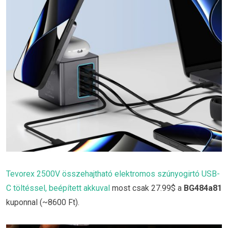
Tevorex 2500V összehajtható elektromos szúnyogirtó USB-
C töltéssel, beépített akkuval
most csak 27.99$ a
BG484a81
kuponnal (~8600 Ft).