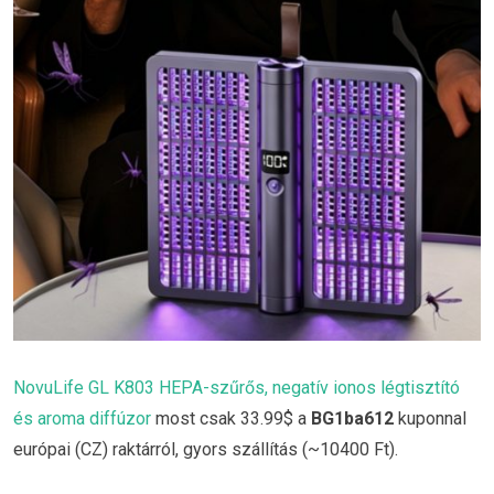
NovuLife GL K803 HEPA-szűrős, negatív ionos légtisztító
és aroma diffúzor
most csak 33.99$ a
BG1ba612
kuponnal
európai (CZ) raktárról, gyors szállítás (~10400 Ft).