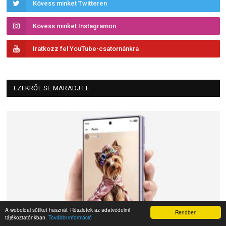
Kövess minket Twitteren
Kövess minket Instagramon
Iratkozz fel YouTube-csatornánkra
EZEKRŐL SE MARADJ LE
A weboldal sütiket használ. Részletek az adatvédelmi
Rendben
tájékoztatónkban.
További információ