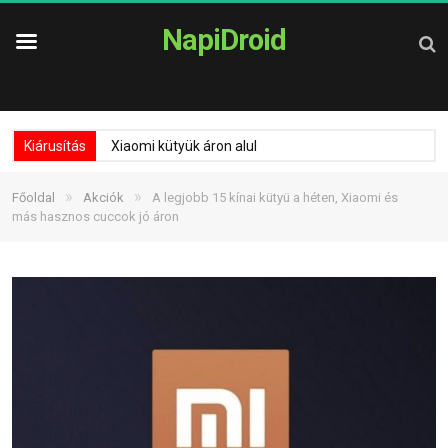
NapiDroid
Kiárusítás
Xiaomi kütyük áron alul
»
»
Főoldal
Akciók
A legjobb 15 kínai kütyü a héten, Xiaomi és
más hasznos cuccok jó áron