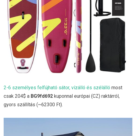
2-6 személyes felfújható sátor, vízálló és szélálló
most
csak 204$ a
BG9fd692
kuponnal európai (CZ) raktárról,
gyors szállítás (~62300 Ft).