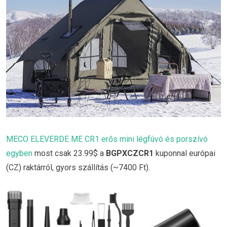
MECO ELEVERDE ME CR1 erős mini légfúvó és porszívó
egyben
most csak 23.99$ a
BGPXCZCR1
kuponnal európai
(CZ) raktárról, gyors szállítás (~7400 Ft).