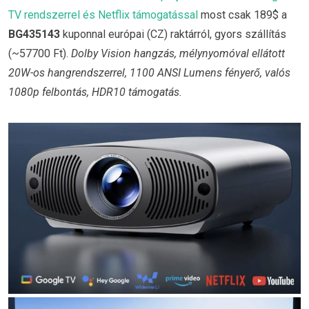
TV rendszerrel és Netflix támogatással
most csak 189$ a
BG435143
kuponnal európai (CZ) raktárról, gyors szállítás
(~57700 Ft).
Dolby Vision hangzás, mélynyomóval ellátott
20W-os hangrendszerrel, 1100 ANSI Lumens fényerő, valós
1080p felbontás, HDR10 támogatás.