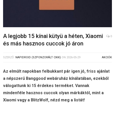
A legjobb 15 kínai kütyü a héten, Xiaomi
0
és más hasznos cuccok jó áron
SZERZŐ:
NAPIDROID (SZPONZORÁLT CIKK)
ON
2026-05-29
AKCIÓK
Az elmúlt napokban felbukkant pár igen jó, friss ajánlat
a népszerű Banggood webáruház kínálatában, ezekből
válogattunk ki 15 érdekes terméket. Vannak
mindenféle hasznos cuccok olyan márkáktól, mint a
Xiaomi vagy a BlitzWolf, nézd meg a listát!