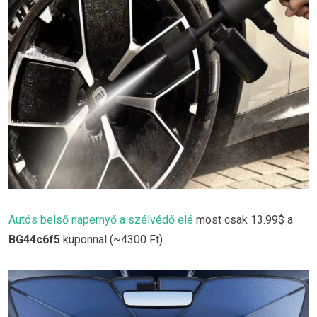
Autós belső napernyő a szélvédő elé
most csak 13.99$ a
BG44c6f5
kuponnal (~4300 Ft).