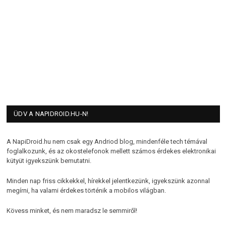
ÜDV A NAPIDROID.HU-N!
A NapiDroid.hu nem csak egy Andriod blog, mindenféle tech témával
foglalkozunk, és az okostelefonok mellett számos érdekes elektronikai
kütyüt igyekszünk bemutatni.
Minden nap friss cikkekkel, hírekkel jelentkezünk, igyekszünk azonnal
megírni, ha valami érdekes történik a mobilos világban.
Kövess minket, és nem maradsz le semmiről!