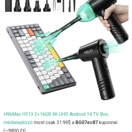
H96Max H313 2+16GB 4K UHD Android 14 TV Box,
médialejátszó
most csak 31.99$ a
BG07ec87
kuponnal
(~9800 Ft).