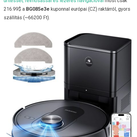
ürítéssel, felmosással és lézeres navigációval
most csak
216.99$ a
BG085e3e
kuponnal európai (CZ) raktárról, gyors
szállítás (~66200 Ft).