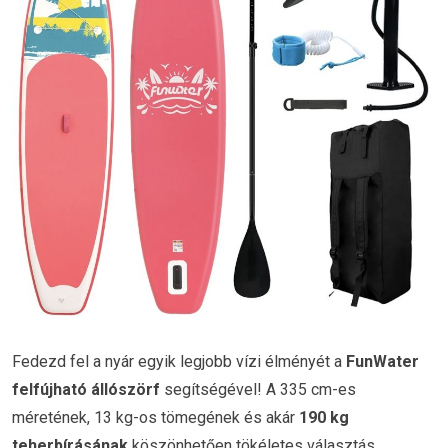
Fedezd fel a nyár egyik legjobb vízi élményét a
FunWater
felfújható állószörf
segítségével! A 335 cm-es
méretének, 13 kg-os tömegének és akár
190 kg
teherbírásának
köszönhetően tökéletes választás