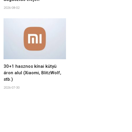
2026-08-02
30+1 hasznos kínai kütyü
áron alul (Xiaomi, BlitzWolf,
stb.)
2026-07-30