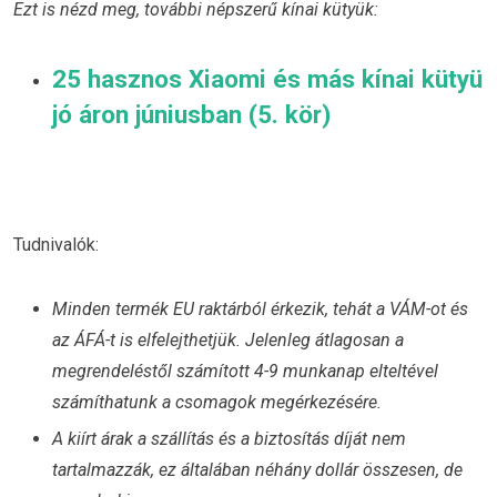
Ezt is nézd meg, további népszerű kínai kütyük:
25 hasznos Xiaomi és más kínai kütyü
jó áron júniusban (5. kör)
Tudnivalók:
Minden termék EU raktárból érkezik, tehát a VÁM-ot és
az ÁFÁ-t is elfelejthetjük. Jelenleg átlagosan a
megrendeléstől számított 4-9 munkanap elteltével
számíthatunk a csomagok megérkezésére.
A kiírt árak a szállítás és a biztosítás díját nem
tartalmazzák, ez általában néhány dollár összesen, de