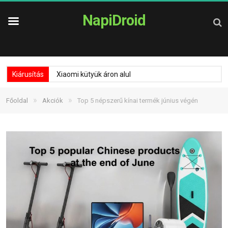
NapiDroid
Kiárusítás
Xiaomi kütyük áron alul
»
»
Főoldal
Akciók
Top 5 népszerű kínai termék június végén