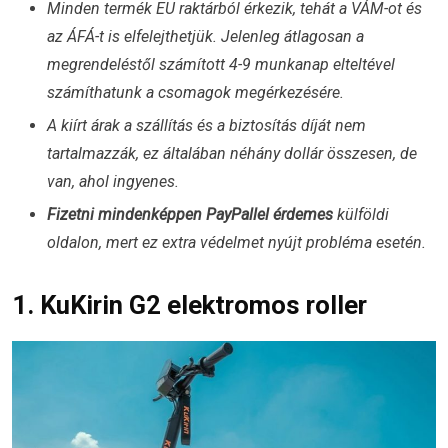
Minden termék EU raktárból érkezik, tehát a VÁM-ot és
az ÁFÁ-t is elfelejthetjük. Jelenleg átlagosan a
megrendeléstől számított 4-9 munkanap elteltével
számíthatunk a csomagok megérkezésére.
A kiírt árak a szállítás és a biztosítás díját nem
tartalmazzák, ez általában néhány dollár összesen, de
van, ahol ingyenes.
Fizetni mindenképpen PayPallel érdemes
külföldi
oldalon, mert ez extra védelmet nyújt probléma esetén.
1. KuKirin G2 elektromos roller