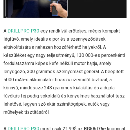
A
DRILLPRO P30
egy rendkívül erőteljes, mégis kompakt
légfúvó, amely ideális a por és a szennyeződések
eltávolítására a nehezen hozzáférhető helyekről. A
készüléket egy nagy teljesítményű, 130 000-es percenkénti
fordulatszámra képes kefe nélküli motor hajtja, amely
lenyűgöző, 300 grammos szélnyomást generál. A beépített
5000 mAh-s akkumulátor hosszú üzemidőt biztosít, a
könnyű, mindössze 248 grammos kialakítás és a dupla
fúvókás fej pedig sokoldalú és kényelmes használatot tesz
lehetővé, legyen szó akár számítógépek, autók vagy
műhelyek tisztításáról.
A
DRILLPRO P30
most csak 21,99$ az
BG58d76e
kuponnal