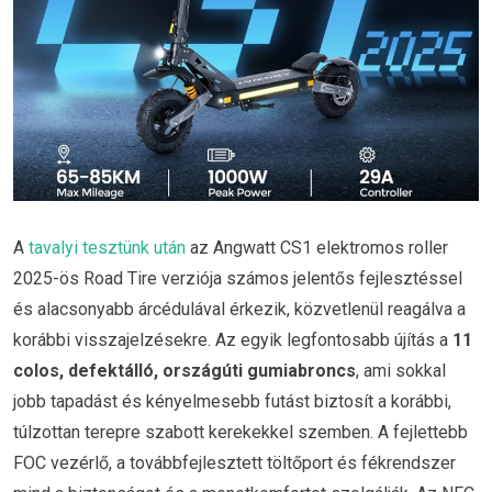
A
tavalyi tesztünk után
az Angwatt CS1 elektromos roller
2025-ös Road Tire verziója számos jelentős fejlesztéssel
és alacsonyabb árcédulával érkezik, közvetlenül reagálva a
korábbi visszajelzésekre. Az egyik legfontosabb újítás a
11
colos, defektálló, országúti gumiabroncs
, ami sokkal
jobb tapadást és kényelmesebb futást biztosít a korábbi,
túlzottan terepre szabott kerekekkel szemben. A fejlettebb
FOC vezérlő, a továbbfejlesztett töltőport és fékrendszer