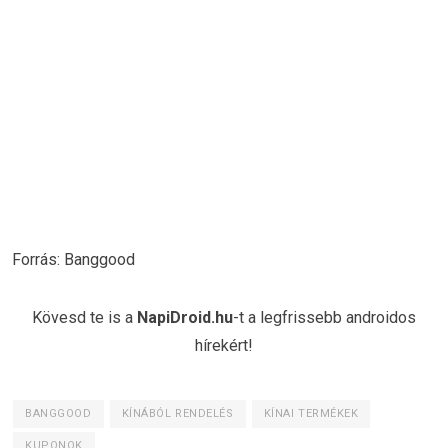
Forrás: Banggood
Kövesd te is a
NapiDroid.hu
-t a legfrissebb androidos
hírekért!
BANGGOOD
KÍNÁBÓL RENDELÉS
KÍNAI TERMÉKEK
KUPONOK