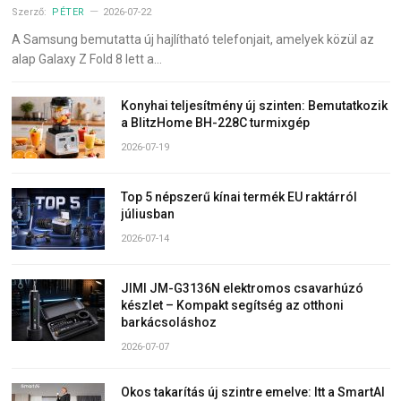
Szerző:
PÉTER
2026-07-22
A Samsung bemutatta új hajlítható telefonjait, amelyek közül az
alap Galaxy Z Fold 8 lett a…
Konyhai teljesítmény új szinten: Bemutatkozik
a BlitzHome BH-228C turmixgép
2026-07-19
Top 5 népszerű kínai termék EU raktárról
júliusban
2026-07-14
JIMI JM-G3136N elektromos csavarhúzó
készlet – Kompakt segítség az otthoni
barkácsoláshoz
2026-07-07
Okos takarítás új szintre emelve: Itt a SmartAI