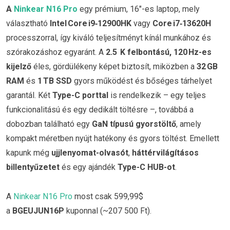
A
Ninkear N16 Pro
egy prémium, 16″-es laptop, mely
választható
Intel Core i9‑12900HK
vagy
Core i7‑13620H
processzorral, így kiváló teljesítményt kínál munkához és
szórakozáshoz egyaránt. A
2.5 K felbontású, 120 Hz-es
kijelző
éles, gördülékeny képet biztosít, miközben a
32 GB
RAM
és
1 TB SSD
gyors működést és bőséges tárhelyet
garantál. Két
Type-C porttal
is rendelkezik – egy teljes
funkcionalitású és egy dedikált töltésre –, továbbá a
dobozban található egy
GaN típusú gyorstöltő
, amely
kompakt méretben nyújt hatékony és gyors töltést
. Emellett
kapunk még
ujjlenyomat-olvasót
,
háttérvilágításos
billentyűzetet
és egy ajándék
Type-C HUB-ot
.
A
Ninkear N16 Pro
most csak 599,99$
a
BGEUJUN16P
kuponnal (~207 500 Ft).