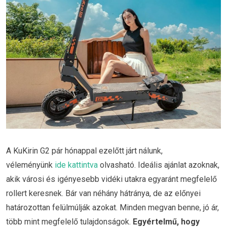
A KuKirin G2 pár hónappal ezelőtt járt nálunk,
véleményünk
ide kattintva
olvasható. Ideális ajánlat azoknak,
akik városi és igényesebb vidéki utakra egyaránt megfelelő
rollert keresnek. Bár van néhány hátránya, de az előnyei
határozottan felülmúlják azokat. Minden megvan benne, jó ár,
több mint megfelelő tulajdonságok.
Egyértelmű, hogy