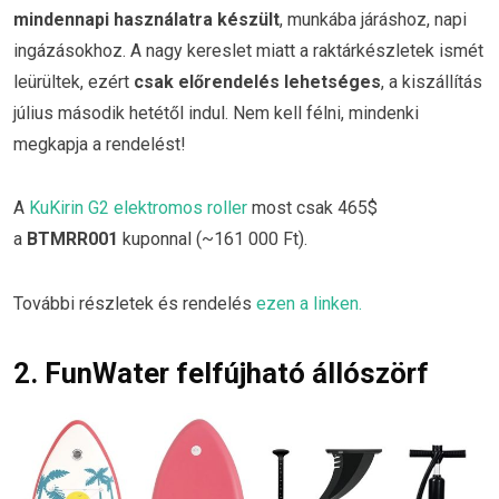
mindennapi használatra készült
, munkába járáshoz, napi
ingázásokhoz. A nagy kereslet miatt a raktárkészletek ismét
leürültek, ezért
csak előrendelés lehetséges
, a kiszállítás
július második hetétől indul. Nem kell félni, mindenki
megkapja a rendelést!
A
KuKirin G2 elektromos roller
most csak 465$
a
BTMRR001
kuponnal (~161 000 Ft).
További részletek és rendelés
ezen a linken.
2. FunWater felfújható állószörf