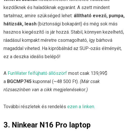
kezdőknek és haladóknak egyaránt. A szett mindent
tartalmaz, amire szükséged lehet:
állítható evező, pumpa,
hátizsák, leash
(biztonsági bokapánt) és még sok más
hasznos kiegészítő is jár hozzá. Stabil, könnyen kezelhető,
ráadásul kompakt méretre csomagolható, így bárhová
magaddal viheted. Ha kipróbálnád az SUP-ozás élményét,
ez a deszka ideális belépő!
A
FunWater felfújható állószörf
most csak 139,99$
a
BGCMP745
kuponnal (~48 500 Ft).
(Már csak
rózsaszínben van a cikk megjelenésekor.)
További részletek és rendelés
ezen a linken.
3. Ninkear N16 Pro laptop