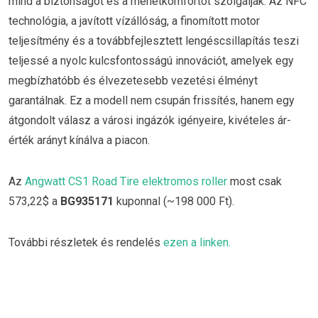
mind a biztonságot és a menetkomfortot szolgálják. Az NFC
technológia, a javított vízállóság, a finomított motor
teljesítmény és a továbbfejlesztett lengéscsillapítás teszi
teljessé a nyolc kulcsfontosságú innovációt, amelyek egy
megbízhatóbb és élvezetesebb vezetési élményt
garantálnak. Ez a modell nem csupán frissítés, hanem egy
átgondolt válasz a városi ingázók igényeire, kivételes ár-
érték arányt kínálva a piacon.
Az
Angwatt CS1 Road Tire elektromos roller
most csak
573,22$ a
BG935171
kuponnal (~198 000 Ft).
További részletek és rendelés
ezen a linken.