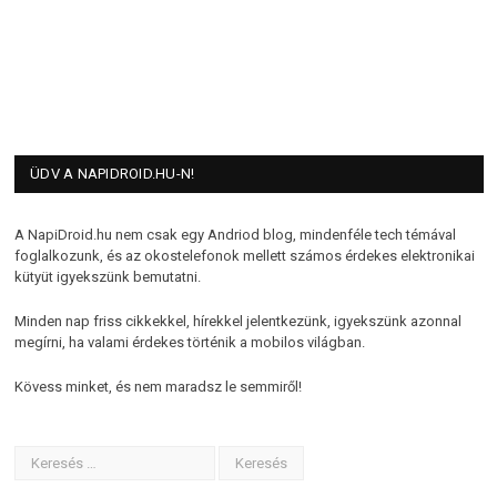
ÜDV A NAPIDROID.HU-N!
A NapiDroid.hu nem csak egy Andriod blog, mindenféle tech témával
foglalkozunk, és az okostelefonok mellett számos érdekes elektronikai
kütyüt igyekszünk bemutatni.
Minden nap friss cikkekkel, hírekkel jelentkezünk, igyekszünk azonnal
megírni, ha valami érdekes történik a mobilos világban.
Kövess minket, és nem maradsz le semmiről!