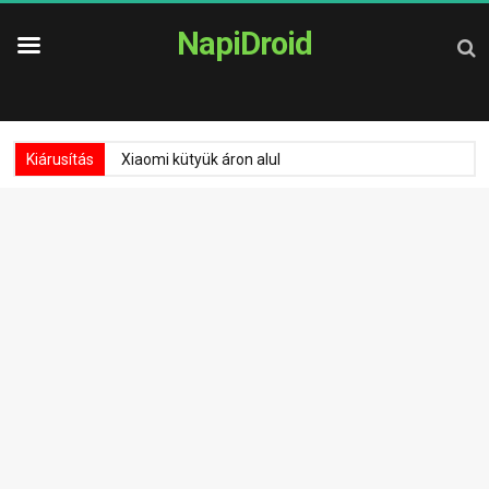
NapiDroid
Kiárusítás
Xiaomi kütyük áron alul