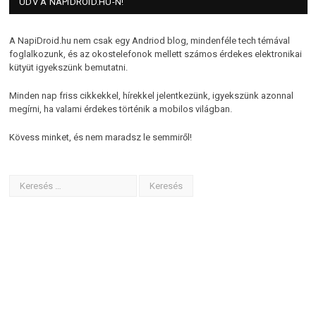
ÜDV A NAPIDROID.HU-N!
A NapiDroid.hu nem csak egy Andriod blog, mindenféle tech témával
foglalkozunk, és az okostelefonok mellett számos érdekes elektronikai
kütyüt igyekszünk bemutatni.
Minden nap friss cikkekkel, hírekkel jelentkezünk, igyekszünk azonnal
megírni, ha valami érdekes történik a mobilos világban.
Kövess minket, és nem maradsz le semmiről!