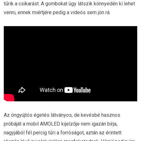
tűrik a csikarást. A gombokat úgy látszik könnyedén ki lehet
venni, ennek miértjére pedig a videós sem jön rá.
Az öngyújtós égetés látványos, de kevésbé hasznos
próbáját a mobil AMOLED kijelzője nem igazán bírja,
nagyjából fél percig tűri a forróságot, aztán az érintett