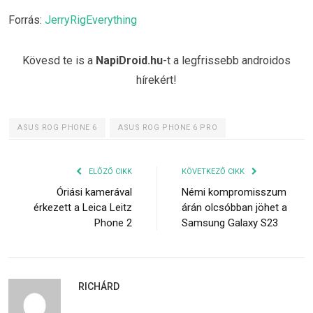
Forrás:
JerryRigEverything
Kövesd te is a
NapiDroid.hu
-t a legfrissebb androidos
hírekért!
ASUS ROG PHONE 6
ASUS ROG PHONE 6 PRO
ELŐZŐ CIKK
KÖVETKEZŐ CIKK
Óriási kamerával
Némi kompromisszum
érkezett a Leica Leitz
árán olcsóbban jöhet a
Phone 2
Samsung Galaxy S23
RICHÁRD