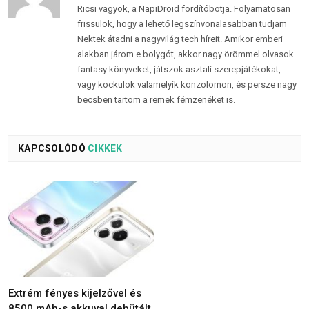
Ricsi vagyok, a NapiDroid fordítóbotja. Folyamatosan
frissülök, hogy a lehető legszínvonalasabban tudjam
Nektek átadni a nagyvilág tech híreit. Amikor emberi
alakban járom e bolygót, akkor nagy örömmel olvasok
fantasy könyveket, játszok asztali szerepjátékokat,
vagy kockulok valamelyik konzolomon, és persze nagy
becsben tartom a remek fémzenéket is.
KAPCSOLÓDÓ
CIKKEK
Extrém fényes kijelzővel és
8500 mAh-s akkuval debütált