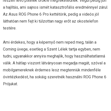
részén lévő pixelek örökre megfeketednek. Végül pedig jön
a hajlítás, ami sajnos ismét katasztrofális eredménnyel zárul.
Az Asus ROG Phone 6 Pro kettétörik, pedig a videós jól
láthatóan nem fejt ki túlzottan nagy erőt az okostelefon
testére.
Ami érdekes, hogy a képernyő nem reped meg, talán a
Corning üvege, esetleg a Szent Lélek tartja egyben, nem
tudni, ugyanakkor annyira meghajlik, hogy használhatatlanná
válik. A hátlap viszont látványosan megadja magát, szóval a
mobilgamereknek érdemes lesz megtenniük mindenféle
óvintézkedést, ha sokáig szeretnék használni ROG Phone 6
Prójukat.