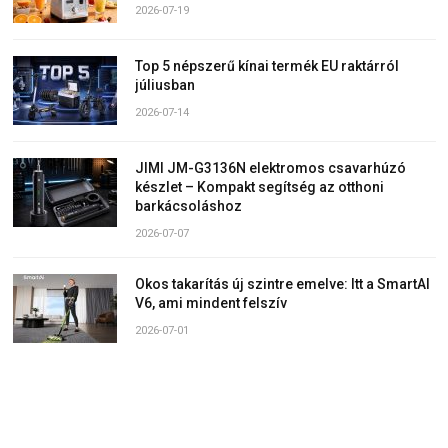
2026-07-19
Top 5 népszerű kínai termék EU raktárról
júliusban
2026-07-14
JIMI JM-G3136N elektromos csavarhúzó
készlet – Kompakt segítség az otthoni
barkácsoláshoz
2026-07-07
Okos takarítás új szintre emelve: Itt a SmartAI
V6, ami mindent felszív
2026-07-01