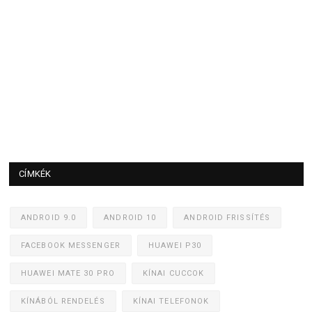
CÍMKÉK
ANDROID 9.0
ANDROID 10
ANDROID FRISSÍTÉS
FACEBOOK MESSENGER
HUAWEI P30
HUAWEI MATE 30 PRO
KÍNAI CUCCOK
KÍNÁBÓL RENDELÉS
KÍNAI TELEFONOK