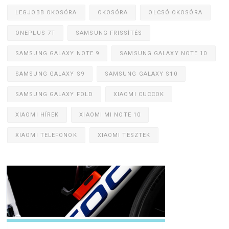
LEGJOBB OKOSÓRA
OKOSÓRA
OLCSÓ OKOSÓRA
ONEPLUS 7T
SAMSUNG FRISSÍTÉS
SAMSUNG GALAXY NOTE 9
SAMSUNG GALAXY NOTE 10
SAMSUNG GALAXY S9
SAMSUNG GALAXY S10
SAMSUNG GALAXY FOLD
XIAOMI CUCCOK
XIAOMI HÍREK
XIAOMI MI NOTE 10
XIAOMI TELEFONOK
XIAOMI TESZTEK