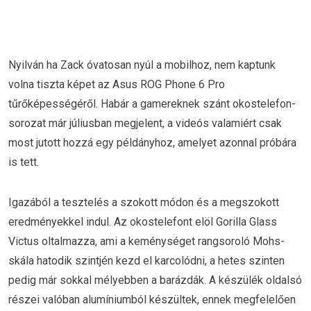
Nyilván ha Zack óvatosan nyúl a mobilhoz, nem kaptunk
volna tiszta képet az Asus ROG Phone 6 Pro
tűrőképességéről. Habár a gamereknek szánt okostelefon-
sorozat már júliusban megjelent, a videós valamiért csak
most jutott hozzá egy példányhoz, amelyet azonnal próbára
is tett.
Igazából a tesztelés a szokott módon és a megszokott
eredményekkel indul. Az okostelefont elöl Gorilla Glass
Victus oltalmazza, ami a keménységet rangsoroló Mohs-
skála hatodik szintjén kezd el karcolódni, a hetes szinten
pedig már sokkal mélyebben a barázdák. A készülék oldalsó
részei valóban alumíniumból készültek, ennek megfelelően