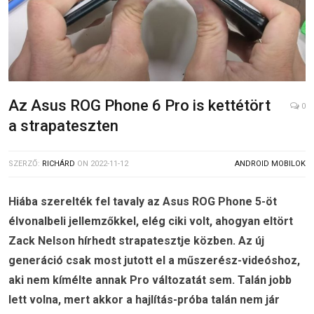
Az Asus ROG Phone 6 Pro is kettétört
0
a strapateszten
SZERZŐ:
RICHÁRD
ON
2022-11-12
ANDROID MOBILOK
Hiába szerelték fel tavaly az Asus ROG Phone 5-öt
élvonalbeli jellemzőkkel, elég ciki volt, ahogyan eltört
Zack Nelson hírhedt strapatesztje közben. Az új
generáció csak most jutott el a műszerész-videóshoz,
aki nem kímélte annak Pro változatát sem. Talán jobb
lett volna, mert akkor a hajlítás-próba talán nem jár