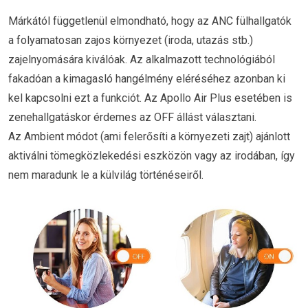
Márkától függetlenül elmondható, hogy az ANC fülhallgatók
a folyamatosan zajos környezet (iroda, utazás stb.)
zajelnyomására kiválóak. Az alkalmazott technológiából
fakadóan a kimagasló hangélmény eléréséhez azonban ki
kel kapcsolni ezt a funkciót. Az Apollo Air Plus esetében is
zenehallgatáskor érdemes az OFF állást választani.
Az Ambient módot (ami felerősíti a környezeti zajt) ajánlott
aktiválni tömegközlekedési eszközön vagy az irodában, így
nem maradunk le a külvilág történéseiről.