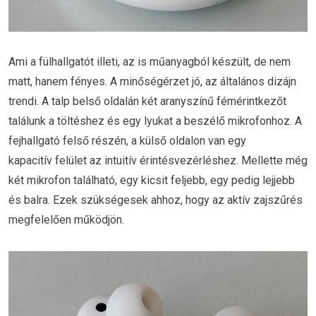
Ami a fülhallgatót illeti, az is műanyagból készült, de nem
matt, hanem fényes. A minőségérzet jó, az általános dizájn
trendi. A talp belső oldalán két aranyszínű fémérintkezőt
találunk a töltéshez és egy lyukat a beszélő mikrofonhoz. A
fejhallgató felső részén, a külső oldalon van egy
kapacitív felület az intuitív érintésvezérléshez. Mellette még
két mikrofon található, egy kicsit feljebb, egy pedig lejjebb
és balra. Ezek szükségesek ahhoz, hogy az aktív zajszűrés
megfelelően működjön.