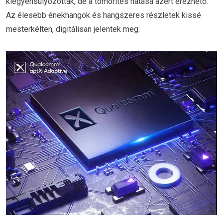
kiegyensúlyozottak, de a tömörítés hatása azért érezhető.
Az élesebb énekhangok és hangszeres részletek kissé
mesterkélten, digitálisan jelentek meg.