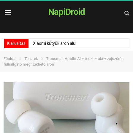
NapiDroid
Kiárusítás
Xiaomi kütyük áron alul
»
»
Főoldal
Tesztek
Tronsmart Apollo Air+ teszt – aktív zajszűrős
fülhallgató megfizethető áron