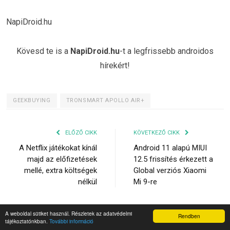
NapiDroid.hu
Kövesd te is a
NapiDroid.hu
-t a legfrissebb androidos
hírekért!
GEEKBUYING
TRONSMART APOLLO AIR+
ELŐZŐ CIKK
KÖVETKEZŐ CIKK
A Netflix játékokat kínál
Android 11 alapú MIUI
majd az előfizetések
12.5 frissítés érkezett a
mellé, extra költségek
Global verziós Xiaomi
nélkül
Mi 9-re
A weboldal sütiket használ. Részletek az adatvédelmi
Rendben
tájékoztatónkban.
További információ
KASTÉLY BÉLA