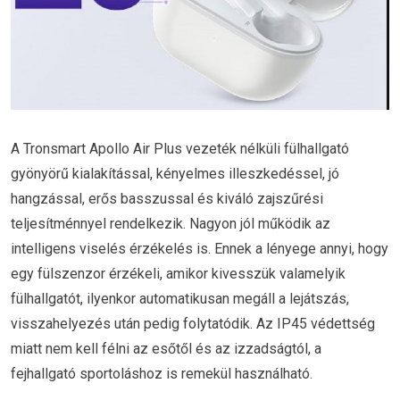
A Tronsmart Apollo Air Plus vezeték nélküli fülhallgató
gyönyörű kialakítással, kényelmes illeszkedéssel, jó
hangzással, erős basszussal és kiváló zajszűrési
teljesítménnyel rendelkezik. Nagyon jól működik az
intelligens viselés érzékelés is. Ennek a lényege annyi, hogy
egy fülszenzor érzékeli, amikor kivesszük valamelyik
fülhallgatót, ilyenkor automatikusan megáll a lejátszás,
visszahelyezés után pedig folytatódik. Az IP45 védettség
miatt nem kell félni az esőtől és az izzadságtól, a
fejhallgató sportoláshoz is remekül használható.