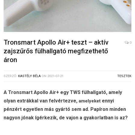
Tronsmart Apollo Air+ teszt – aktív
0
zajszűrős fülhallgató megfizethető
áron
SZERZŐ:
KASTÉLY BÉLA
ON
2021-07-21
TESZTEK
A Tronsmart Apollo Air+ egy TWS fülhallgató, amely
olyan extrákkal van felvértezve,
ennyi
amelyeket
pénzért egyetlen más gyártó sem ad. Papíron minden
nagyon jónak ígérkezik, de vajon a gyakorlatban is az?