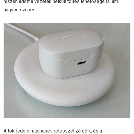
hiszen adott a vezeték nélküli töltés lehetősége is, ami
nagyon szuper!
A tok fedele mágneses retesszel záródik, és a