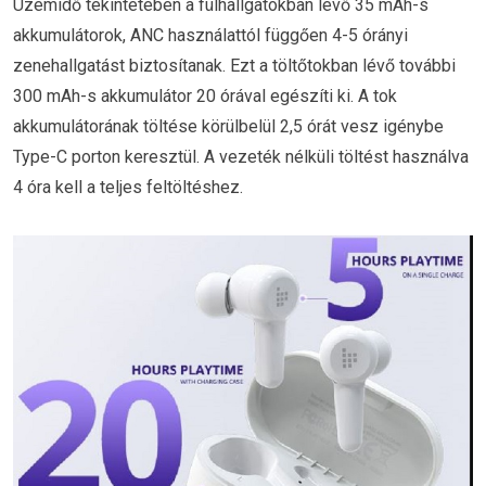
Üzemidő tekintetében a fülhallgatókban lévő 35 mAh-s
akkumulátorok, ANC használattól függően 4-5 órányi
zenehallgatást biztosítanak. Ezt a töltőtokban lévő további
300 mAh-s akkumulátor 20 órával egészíti ki. A tok
akkumulátorának töltése körülbelül 2,5 órát vesz igénybe
Type-C porton keresztül. A vezeték nélküli töltést használva
4 óra kell a teljes feltöltéshez.