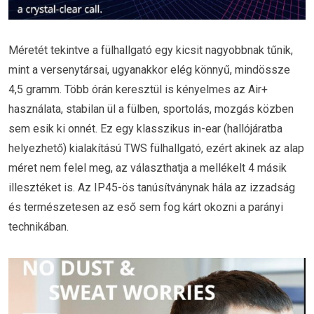
Méretét tekintve a fülhallgató egy kicsit nagyobbnak tűnik,
mint a versenytársai, ugyanakkor elég könnyű, mindössze
4,5 gramm. Több órán keresztül is kényelmes az Air+
használata, stabilan ül a fülben, sportolás, mozgás közben
sem esik ki onnét. Ez egy klasszikus in-ear (hallójáratba
helyezhető) kialakítású TWS fülhallgató, ezért akinek az alap
méret nem felel meg, az választhatja a mellékelt 4 másik
illesztéket is. Az IP45-ös tanúsítványnak hála az izzadság
és természetesen az eső sem fog kárt okozni a parányi
technikában.