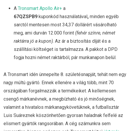
A
Tronsmart Apollo Air+
a
67QZSPB9
kuponkód
használatával
,
minden egyéb
sarctól mentesen most 34,37 dollárért vásárolható
meg, ami durván 12.000 forint
(fehér színre, német
raktárra jó a kupon)
. Az ár a biztosítás díját és a
szállítási költséget is tartalmazza. A pakkot a DPD
fogja hozni német raktárból, pár munkanapon belül.
A Tronsmart idén ünnepelte 8. születésnapját, tehát nem egy
nagy múltú gyártó. Ennek ellenére a világ több, mint 70
országában forgalmazzák a termékeiket. A kellemesen
csengő márkanévnek, a megbízható és jó minőségnek,
valamint a hivatalos márkanagykövetüknek, a futballsztár
Luis Suáreznek köszönhetően gyorsan haladnak felfelé az
elismert gyártók rangsorában. A cég számunkra sem