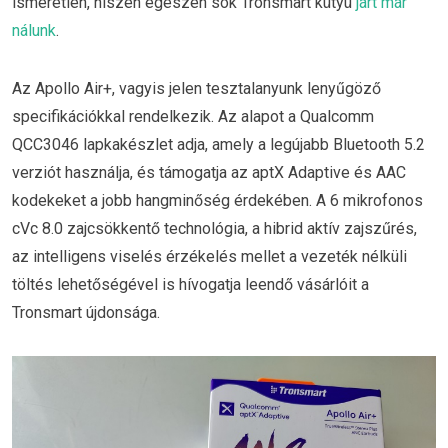
ismeretlen, hiszen egészen sok Tronsmart kütyü
járt már
nálunk
.
Az Apollo Air+, vagyis jelen tesztalanyunk lenyűgöző
specifikációkkal rendelkezik. Az alapot a Qualcomm
QCC3046 lapkakészlet adja, amely a legújabb Bluetooth 5.2
verziót használja, és támogatja az aptX Adaptive és AAC
kodekeket a jobb hangminőség érdekében. A 6 mikrofonos
cVc 8.0 zajcsökkentő technológia, a hibrid aktív zajszűrés,
az intelligens viselés érzékelés mellet a vezeték nélküli
töltés lehetőségével is hívogatja leendő vásárlóit a
Tronsmart újdonsága.