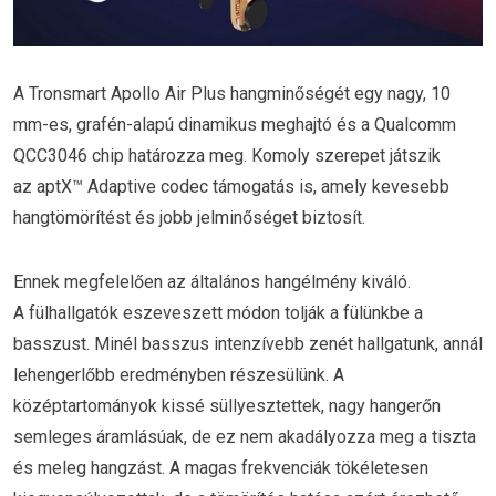
A Tronsmart Apollo Air Plus hangminőségét egy nagy, 10
mm-es, grafén-alapú dinamikus meghajtó és a Qualcomm
QCC3046 chip határozza meg. Komoly szerepet játszik
az aptX™ Adaptive codec támogatás is, amely kevesebb
hangtömörítést és jobb jelminőséget biztosít.
Ennek megfelelően az általános hangélmény kiváló.
A fülhallgatók eszeveszett módon tolják a fülünkbe a
basszust. Minél basszus intenzívebb zenét hallgatunk, annál
lehengerlőbb eredményben részesülünk. A
középtartományok kissé süllyesztettek, nagy hangerőn
semleges áramlásúak, de ez nem akadályozza meg a tiszta
és meleg hangzást. A magas frekvenciák tökéletesen