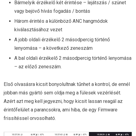
Bármelyik érzékelő két érintése – lejátszás / szünet
vagy bejövő hívás fogadás / bontás
Három érintés a különböző ANC hangmódok
kiválasztásához vezet
A jobb oldali érzékelő 2 másodpercig történő
lenyomása – a következő zeneszám
A bal oldali érzékelő 2 másodpercig történő lenyomása
– az előző zeneszám.
Első olvasásra kicsit bonyolultnak tűnhet a kontrol, de ennél
jobban más gyártó sem oldja meg a fülesek vezérlését.
Azért azt meg kell jegyezni, hogy kicsit lassan reagál az
érintőfelület a parancsokra, ami hiba, de egy Firmware
frissítéssel orvosolható.