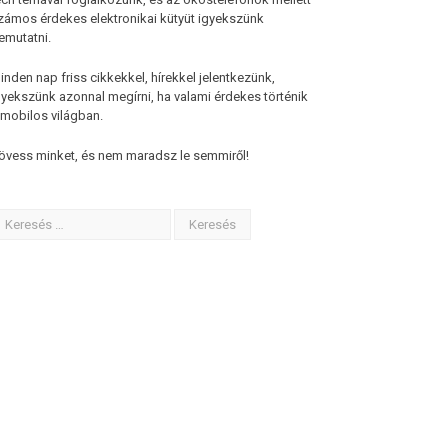
zámos érdekes elektronikai kütyüt igyekszünk
emutatni.
inden nap friss cikkekkel, hírekkel jelentkezünk,
gyekszünk azonnal megírni, ha valami érdekes történik
 mobilos világban.
övess minket, és nem maradsz le semmiről!