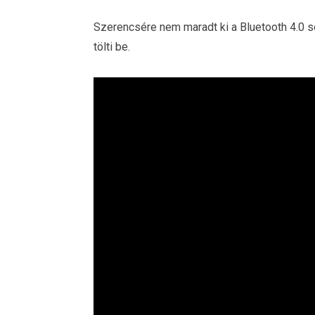
Szerencsére nem maradt ki a Bluetooth 4.0 s
tölti be.