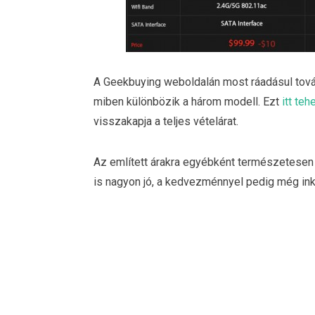
A Geekbuying weboldalán most ráadásul tová
miben különbözik a három modell. Ezt
itt te
visszakapja a teljes vételárat.
Az említett árakra egyébként természetesen r
is nagyon jó, a kedvezménnyel pedig még in