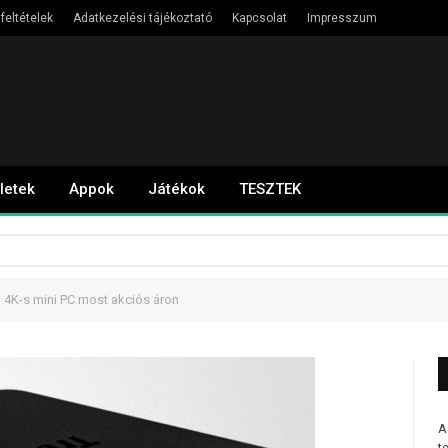
feltételek
Adatkezelési tájékoztató
Kapcsolat
Impresszum
letek
Appok
Játékok
TESZTEK
 4K-s mini PC most akciós áron
A
t