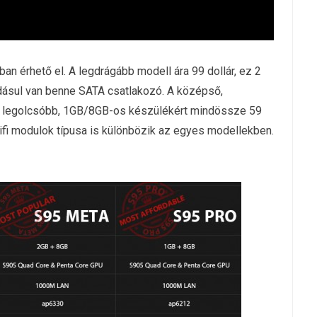
an érhető el. A legdrágább modell ára 99 dollár, ez 2
dásul van benne SATA csatlakozó. A középső,
 a legolcsóbb, 1GB/8GB-os készülékért mindössze 59
 Wifi modulok típusa is különbözik az egyes modellekben.