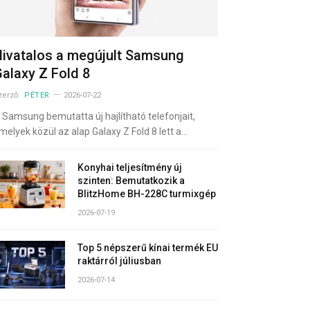
ivatalos a megújult Samsung
alaxy Z Fold 8
zerző:
PÉTER
2026-07-22
 Samsung bemutatta új hajlítható telefonjait,
melyek közül az alap Galaxy Z Fold 8 lett a…
Konyhai teljesítmény új
szinten: Bemutatkozik a
BlitzHome BH-228C turmixgép
2026-07-19
Top 5 népszerű kínai termék EU
raktárról júliusban
2026-07-14