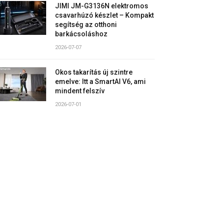
JIMI JM-G3136N elektromos
csavarhúzó készlet – Kompakt
segítség az otthoni
barkácsoláshoz
2026-07-07
Okos takarítás új szintre
emelve: Itt a SmartAI V6, ami
mindent felszív
2026-07-01