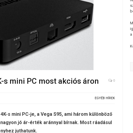
s
b
M
i
a
K
-s mini PC most akciós áron
0
EGYÉB HÍREK
4K-s mini PC-je, a Vega S95, ami három különböző
 nagyon jó ár-érték aránnyal bírnak. Most ráadásul
nyhez juthatunk.