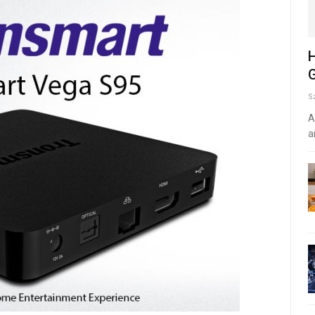
H
G
S
A
a