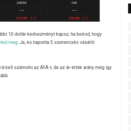
bbi 10 dollár kedvezményt kapsz, ha beírod, hogy
heted meg
. Ja, és naponta 5 szerencsés vásárló
á kell számolni az ÁFÁ-t, de az ár-érték arány még így
kább.