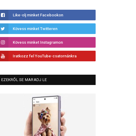
Like-olj minket Facebookon
Kövess minket Twitteren
Kövess minket Instagramon
Iratkozz fel YouTube-csatornánkra
EZEKRŐL SE MARADJ LE