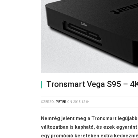
Tronsmart Vega S95 – 4K
SZERZŐ:
PÉTER
ON
2015-12-04
Nemrég jelent meg a Tronsmart legújabb 
változatban is kapható, és ezek egyaránt
egy promóció keretében extra kedvezmé