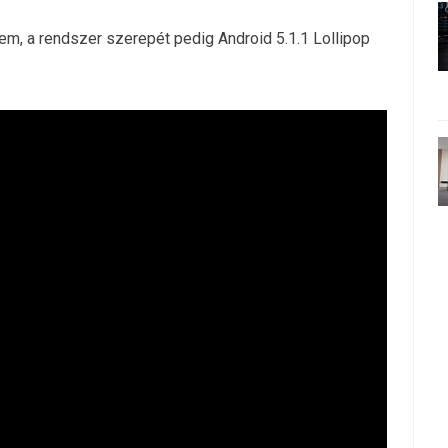
em, a rendszer szerepét pedig Android 5.1.1 Lollipop