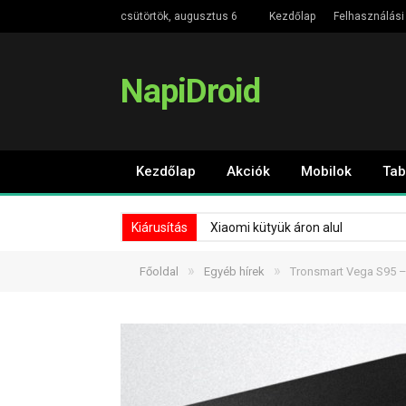
csütörtök, augusztus 6
Kezdőlap
Felhasználási 
NapiDroid
Kezdőlap
Akciók
Mobilok
Tab
Kiárusítás
Xiaomi kütyük áron alul
»
»
Főoldal
Egyéb hírek
Tronsmart Vega S95 –