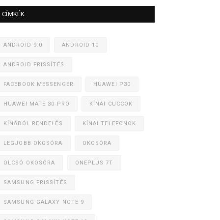
CÍMKÉK
ANDROID 9.0
ANDROID 10
ANDROID FRISSÍTÉS
FACEBOOK MESSENGER
HUAWEI P30
HUAWEI MATE 30 PRO
KÍNAI CUCCOK
KÍNÁBÓL RENDELÉS
KÍNAI TELEFONOK
LEGJOBB OKOSÓRA
OKOSÓRA
OLCSÓ OKOSÓRA
ONEPLUS 7T
SAMSUNG FRISSÍTÉS
SAMSUNG GALAXY NOTE 9