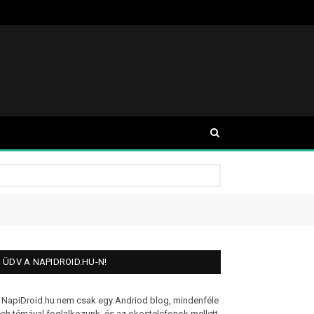
ÜDV A NAPIDROID.HU-N!
 NapiDroid.hu nem csak egy Andriod blog, mindenféle
ech témával foglalkozunk, és az okostelefonok mellett