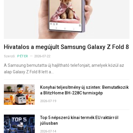
Hivatalos a megújult Samsung Galaxy Z Fold 8
Szerző:
PÉTER
2026-07-22
A Samsung bemutatta új hajlítható telefonjait, amelyek közül az
alap Galaxy Z Fold 8 lett a…
Konyhai teljesítmény új szinten: Bemutatkozik
a BlitzHome BH-228C turmixgép
2026-07-19
Top 5 népszerű kínai termék EU raktárról
júliusban
2026-07-14