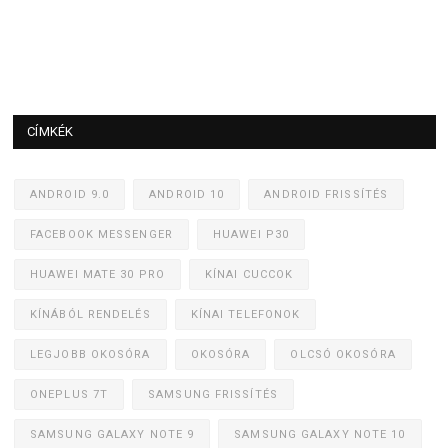
CÍMKÉK
ANDROID 9.0
ANDROID 10
ANDROID FRISSÍTÉS
FACEBOOK MESSENGER
HUAWEI P30
HUAWEI MATE 30 PRO
KÍNAI CUCCOK
KÍNÁBÓL RENDELÉS
KÍNAI TELEFONOK
LEGJOBB OKOSÓRA
OKOSÓRA
OLCSÓ OKOSÓRA
ONEPLUS 7T
SAMSUNG FRISSÍTÉS
SAMSUNG GALAXY NOTE 9
SAMSUNG GALAXY NOTE 10