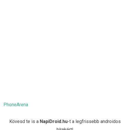
PhoneArena
Kövesd te is a
NapiDroid.hu
-t a legfrissebb androidos
hírekért!