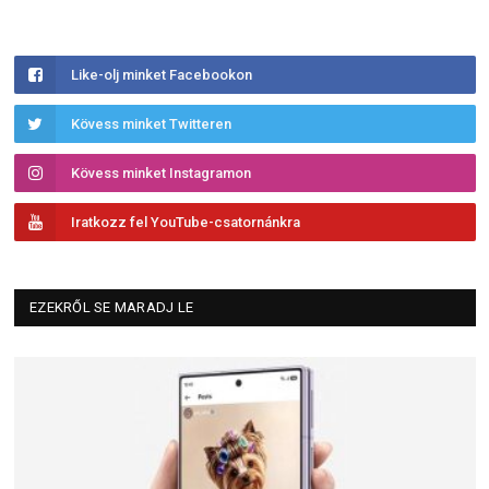
Like-olj minket Facebookon
Kövess minket Twitteren
Kövess minket Instagramon
Iratkozz fel YouTube-csatornánkra
EZEKRŐL SE MARADJ LE