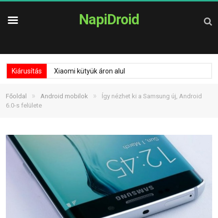
NapiDroid
Kiárusítás
Xiaomi kütyük áron alul
»
»
Főoldal
Android mobilok
Így nézhet ki a Samsung új, Android
6.0-s felülete