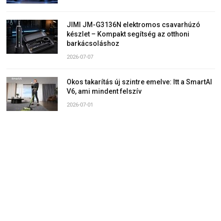
JIMI JM-G3136N elektromos csavarhúzó
készlet – Kompakt segítség az otthoni
barkácsoláshoz
2026-07-07
Okos takarítás új szintre emelve: Itt a SmartAI
V6, ami mindent felszív
2026-07-01