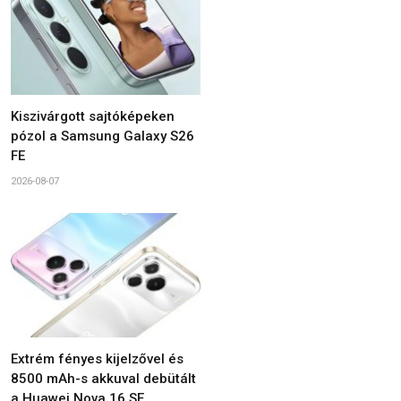
Kiszivárgott sajtóképeken
pózol a Samsung Galaxy S26
FE
2026-08-07
Extrém fényes kijelzővel és
8500 mAh-s akkuval debütált
a Huawei Nova 16 SE