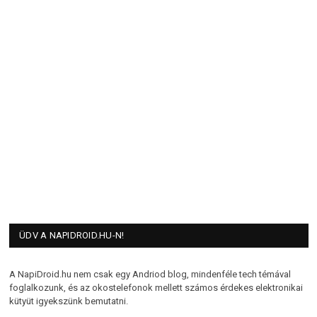
ÜDV A NAPIDROID.HU-N!
A NapiDroid.hu nem csak egy Andriod blog, mindenféle tech témával
foglalkozunk, és az okostelefonok mellett számos érdekes elektronikai
kütyüt igyekszünk bemutatni.