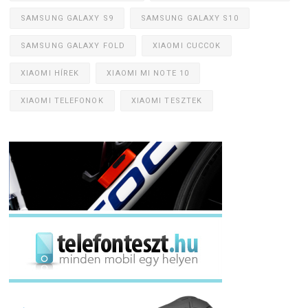
SAMSUNG GALAXY S9
SAMSUNG GALAXY S10
SAMSUNG GALAXY FOLD
XIAOMI CUCCOK
XIAOMI HÍREK
XIAOMI MI NOTE 10
XIAOMI TELEFONOK
XIAOMI TESZTEK