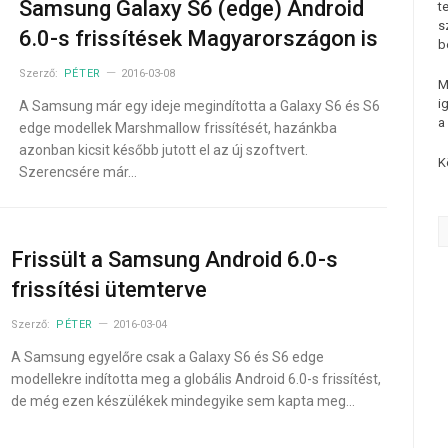
Samsung Galaxy S6 (edge) Android
t
s
6.0-s frissítések Magyarországon is
b
Szerző:
PÉTER
2016-03-08
M
i
A Samsung már egy ideje megindította a Galaxy S6 és S6
a
edge modellek Marshmallow frissítését, hazánkba
azonban kicsit később jutott el az új szoftvert.
K
Szerencsére már…
Frissült a Samsung Android 6.0-s
frissítési ütemterve
Szerző:
PÉTER
2016-03-04
A Samsung egyelőre csak a Galaxy S6 és S6 edge
modellekre indította meg a globális Android 6.0-s frissítést,
de még ezen készülékek mindegyike sem kapta meg…