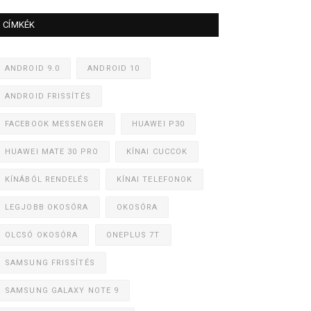
CÍMKÉK
ANDROID 9.0
ANDROID 10
ANDROID FRISSÍTÉS
FACEBOOK MESSENGER
HUAWEI P30
HUAWEI MATE 30 PRO
KÍNAI CUCCOK
KÍNÁBÓL RENDELÉS
KÍNAI TELEFONOK
LEGJOBB OKOSÓRA
OKOSÓRA
OLCSÓ OKOSÓRA
ONEPLUS 7T
SAMSUNG FRISSÍTÉS
SAMSUNG GALAXY NOTE 9