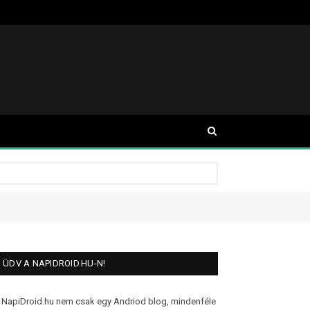
ÜDV A NAPIDROID.HU-N!
 NapiDroid.hu nem csak egy Andriod blog, mindenféle