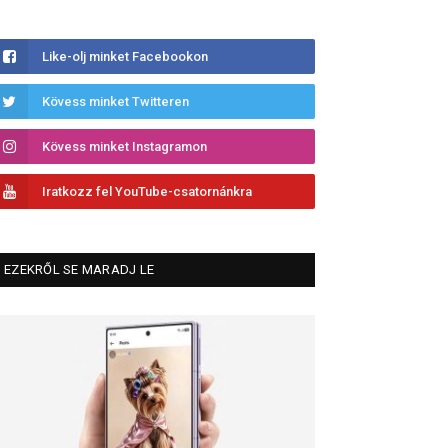
Like-olj minket Facebookon
Kövess minket Twitteren
Kövess minket Instagramon
Iratkozz fel YouTube-csatornánkra
EZEKRŐL SE MARADJ LE