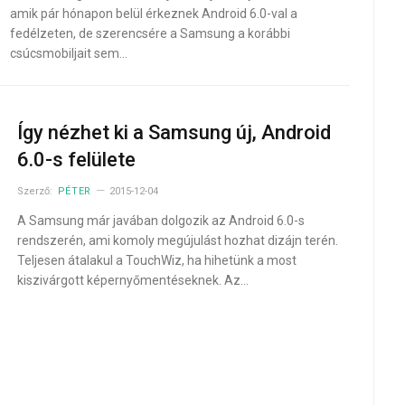
amik pár hónapon belül érkeznek Android 6.0-val a
fedélzeten, de szerencsére a Samsung a korábbi
csúcsmobiljait sem…
Így nézhet ki a Samsung új, Android
6.0-s felülete
Szerző:
PÉTER
2015-12-04
A Samsung már javában dolgozik az Android 6.0-s
rendszerén, ami komoly megújulást hozhat dizájn terén.
Teljesen átalakul a TouchWiz, ha hihetünk a most
kiszivárgott képernyőmentéseknek. Az…