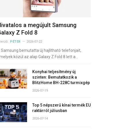
ivatalos a megújult Samsung
alaxy Z Fold 8
zerző:
PÉTER
2026-07-22
 Samsung bemutatta új hajlítható telefonjait,
melyek közül az alap Galaxy Z Fold 8 lett a…
Konyhai teljesítmény új
szinten: Bemutatkozik a
BlitzHome BH-228C turmixgép
2026-07-19
Top 5 népszerű kínai termék EU
raktárról júliusban
2026-07-14