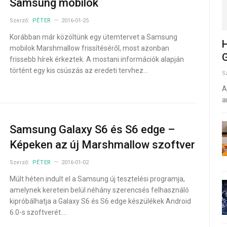
Samsung mobilok
Szerző:
PÉTER
2016-01-25
Korábban már közöltünk egy ütemtervet a Samsung
H
mobilok Marshmallow frissítéséről, most azonban
G
frissebb hírek érkeztek. A mostani információk alapján
történt egy kis csúszás az eredeti tervhez…
S
A
a
Samsung Galaxy S6 és S6 edge –
Képeken az új Marshmallow szoftver
Szerző:
PÉTER
2016-01-02
Múlt héten indult el a Samsung új tesztelési programja,
amelynek keretein belül néhány szerencsés felhasználó
kipróbálhatja a Galaxy S6 és S6 edge készülékek Android
6.0-s szoftverét.…