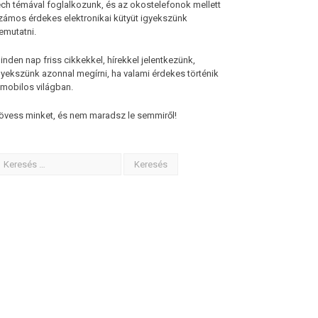
ech témával foglalkozunk, és az okostelefonok mellett
zámos érdekes elektronikai kütyüt igyekszünk
emutatni.
inden nap friss cikkekkel, hírekkel jelentkezünk,
gyekszünk azonnal megírni, ha valami érdekes történik
 mobilos világban.
övess minket, és nem maradsz le semmiről!