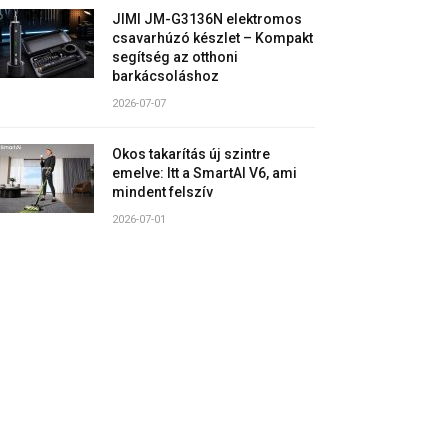
JIMI JM-G3136N elektromos
csavarhúzó készlet – Kompakt
segítség az otthoni
barkácsoláshoz
2026-07-07
Okos takarítás új szintre
emelve: Itt a SmartAI V6, ami
mindent felszív
2026-07-01