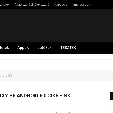
tételek
Adatkezelési tájékoztató
Kapcsolat
Impresszum
letek
Appok
Játékok
TESZTEK
roid 6.0"
Y S6 ANDROID 6.0
CIKKEINK
A