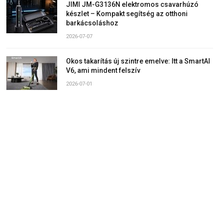
JIMI JM-G3136N elektromos csavarhúzó
készlet – Kompakt segítség az otthoni
barkácsoláshoz
2026-07-07
Okos takarítás új szintre emelve: Itt a SmartAI
V6, ami mindent felszív
2026-07-01