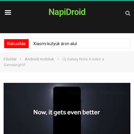
NapiDroid
Kiárusítás
Xiaomi kütyük áron alul
»
»
Főoldal
Android mobilok
Új Galaxy Note 4 videó a
Samsungtól!