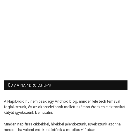
ÜDV A NAPIDROID.HU-N!
A NapiDroid.hu nem csak egy Andriod blog, mindenféle tech témával
foglalkozunk, és az okostelefonok mellett számos érdekes elektronikai
kütyüt igyekszünk bemutatni.
Minden nap friss cikkekkel, hírekkel jelentkezünk, igyekszünk azonnal
megírni, ha valami érdekes történik a mobilos világban.