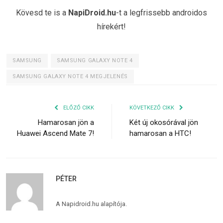
Kövesd te is a
NapiDroid.hu
-t a legfrissebb androidos
hírekért!
SAMSUNG
SAMSUNG GALAXY NOTE 4
SAMSUNG GALAXY NOTE 4 MEGJELENÉS
ELŐZŐ CIKK
KÖVETKEZŐ CIKK
Hamarosan jön a
Két új okosórával jön
Huawei Ascend Mate 7!
hamarosan a HTC!
PÉTER
A Napidroid.hu alapítója.