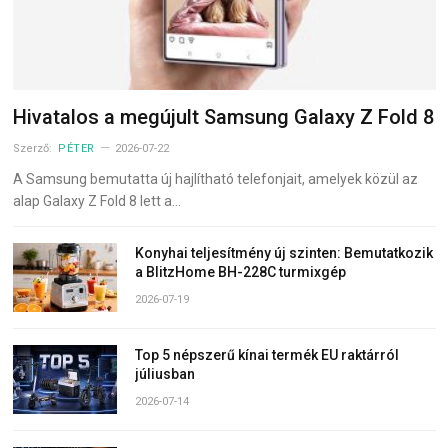
Hivatalos a megújult Samsung Galaxy Z Fold 8
Szerző:
PÉTER
2026-07-22
A Samsung bemutatta új hajlítható telefonjait, amelyek közül az
alap Galaxy Z Fold 8 lett a…
Konyhai teljesítmény új szinten: Bemutatkozik
a BlitzHome BH-228C turmixgép
2026-07-19
Top 5 népszerű kínai termék EU raktárról
júliusban
2026-07-14