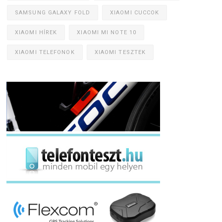
SAMSUNG GALAXY FOLD
XIAOMI CUCCOK
XIAOMI HÍREK
XIAOMI MI NOTE 10
XIAOMI TELEFONOK
XIAOMI TESZTEK