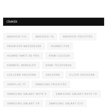
CÍMKÉK
ANDROID 9.0
ANDROID 10
ANDROID FRISSÍTÉS
FACEBOOK MESSENGER
HUAWEI P30
HUAWEI MATE 30 PRO
KÍNAI CUCCOK
KÍNÁBÓL RENDELÉS
KÍNAI TELEFONOK
LEGJOBB OKOSÓRA
OKOSÓRA
OLCSÓ OKOSÓRA
ONEPLUS 7T
SAMSUNG FRISSÍTÉS
SAMSUNG GALAXY NOTE 9
SAMSUNG GALAXY NOTE 10
SAMSUNG GALAXY S9
SAMSUNG GALAXY S10