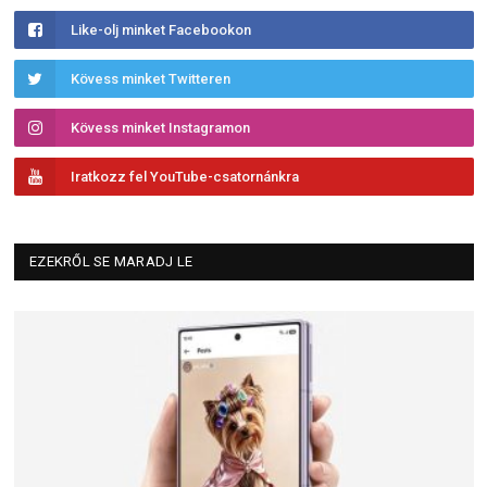
Like-olj minket Facebookon
Kövess minket Twitteren
Kövess minket Instagramon
Iratkozz fel YouTube-csatornánkra
EZEKRŐL SE MARADJ LE