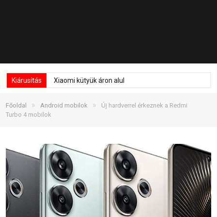
Kiárusítás
Xiaomi kütyük áron alul
»
»
Főoldal
Android mobilok
Új hardverrel érkeznek a Redmi
Turbo 4 mobilok