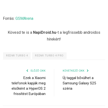
Forrás:
GSMArena
Kövesd te is a
NapiDroid.hu
-t a legfrissebb androidos
hírekért!
REDMI TURBO 4
REDMI TURBO 4 PRO
ELŐZŐ CIKK
KÖVETKEZŐ CIKK
Ezek a Xiaomi
Új taggal bővülhet a
telefonok kapják meg
Samsung Galaxy S25
elsőként a HyperOS 2
széria
frissítést Európában