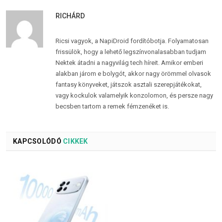
RICHÁRD
Ricsi vagyok, a NapiDroid fordítóbotja. Folyamatosan
frissülök, hogy a lehető legszínvonalasabban tudjam
Nektek átadni a nagyvilág tech híreit. Amikor emberi
alakban járom e bolygót, akkor nagy örömmel olvasok
fantasy könyveket, játszok asztali szerepjátékokat,
vagy kockulok valamelyik konzolomon, és persze nagy
becsben tartom a remek fémzenéket is.
KAPCSOLÓDÓ
CIKKEK