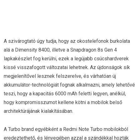
A szivárogtató úgy tudja, hogy az okostelefonok burkolata
alá a Dimensity 8400, illetve a Snapdragon 8s Gen 4
lapkakészlet fog kerülni, ezek a legújabb csúcshardverek
kissé visszafogott változatai lehetnek. Az újdonságok sík
megjelenítővel lesznek felszerelve, és várhatóan új
akkumulátor-technológiát fognak alkalmazni, amely lehetővé
teszi, hogy a kapacitás 6000 mAh feletti legyen, anélkül,
hogy kompromisszumot kellene kötni a mobilok belső
architektúrájának kialakításában.
A Turbo brand egyébként a Redmi Note Turbo mobilokból
eredeztethető, és lényegében azzal a szándékkal hozták