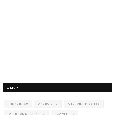
CÍMKÉK
ANDROID 9.0
ANDROID 10
ANDROID FRISSÍTÉS
FACEBOOK MESSENGER
HUAWEI P30