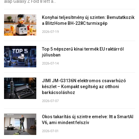
alap Galaxy Z Fold 8 lett a…
Konyhai teljesítmény új szinten: Bemutatkozik
a BlitzHome BH-228C turmixgép
2026-07-19
Top 5 népszerű kínai termék EU raktárról
júliusban
2026-07-14
JIMI JM-G3136N elektromos csavarhúzó
készlet – Kompakt segítség az otthoni
barkácsoláshoz
2026-07-07
Okos takarítás új szintre emelve: Itt a SmartAI
V6, ami mindent felszív
2026-07-01