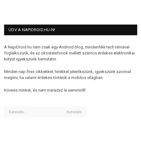
ÜDV A NAPIDROID.HU-N!
A NapiDroid.hu nem csak egy Andriod blog, mindenféle tech témával
foglalkozunk, és az okostelefonok mellett számos érdekes elektronikai
kütyüt igyekszünk bemutatni.
Minden nap friss cikkekkel, hírekkel jelentkezünk, igyekszünk azonnal
megírni, ha valami érdekes történik a mobilos világban.
Kövess minket, és nem maradsz le semmiről!