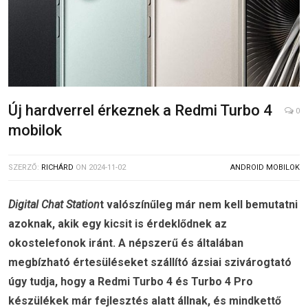
Új hardverrel érkeznek a Redmi Turbo 4
0
mobilok
SZERZŐ:
RICHÁRD
ON
2024-11-02
ANDROID MOBILOK
Digital Chat Station
t valószínűleg már nem kell bemutatni
azoknak, akik egy kicsit is érdeklődnek az
okostelefonok iránt. A népszerű és általában
megbízható értesüléseket szállító ázsiai szivárogtató
úgy tudja, hogy a Redmi Turbo 4 és Turbo 4 Pro
készülékek már fejlesztés alatt állnak, és mindkettő