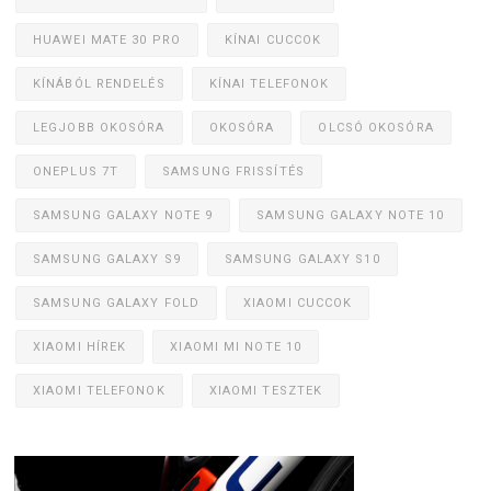
HUAWEI MATE 30 PRO
KÍNAI CUCCOK
KÍNÁBÓL RENDELÉS
KÍNAI TELEFONOK
LEGJOBB OKOSÓRA
OKOSÓRA
OLCSÓ OKOSÓRA
ONEPLUS 7T
SAMSUNG FRISSÍTÉS
SAMSUNG GALAXY NOTE 9
SAMSUNG GALAXY NOTE 10
SAMSUNG GALAXY S9
SAMSUNG GALAXY S10
SAMSUNG GALAXY FOLD
XIAOMI CUCCOK
XIAOMI HÍREK
XIAOMI MI NOTE 10
XIAOMI TELEFONOK
XIAOMI TESZTEK