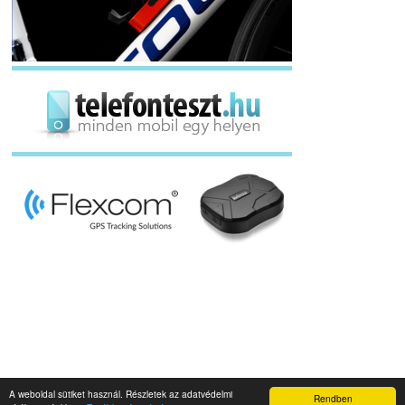
A weboldal sütiket használ. Részletek az adatvédelmi
Rendben
Napidroid.hu 2019