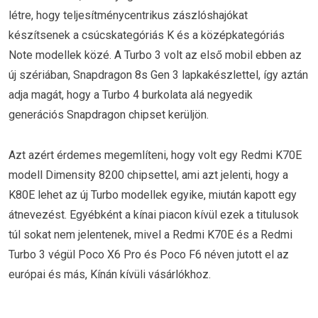
létre, hogy teljesítménycentrikus zászlóshajókat
készítsenek a csúcskategóriás K és a középkategóriás
Note modellek közé. A Turbo 3 volt az első mobil ebben az
új szériában, Snapdragon 8s Gen 3 lapkakészlettel, így aztán
adja magát, hogy a Turbo 4 burkolata alá negyedik
generációs Snapdragon chipset kerüljön.
Azt azért érdemes megemlíteni, hogy volt egy Redmi K70E
modell Dimensity 8200 chipsettel, ami azt jelenti, hogy a
K80E lehet az új Turbo modellek egyike, miután kapott egy
átnevezést. Egyébként a kínai piacon kívül ezek a titulusok
túl sokat nem jelentenek, mivel a Redmi K70E és a Redmi
Turbo 3 végül Poco X6 Pro és Poco F6 néven jutott el az
európai és más, Kínán kívüli vásárlókhoz.