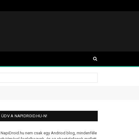
ÜDV A NAPIDROID.HU-N!
 NapiDroid.hu nem csak egy Andriod blog, mindenféle
ech témával foglalkozunk, és az okostelefonok mellett