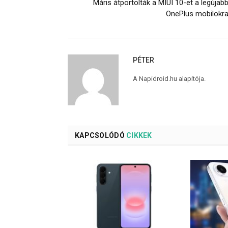
Máris átportolták a MIUI 10-et a legújab
OnePlus mobilokr
PÉTER
A Napidroid.hu alapítója.
KAPCSOLÓDÓ
CIKKEK