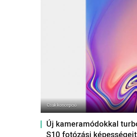
Csak koncepció
Új kameramódokkal turbó
S10 fotózási képességeit