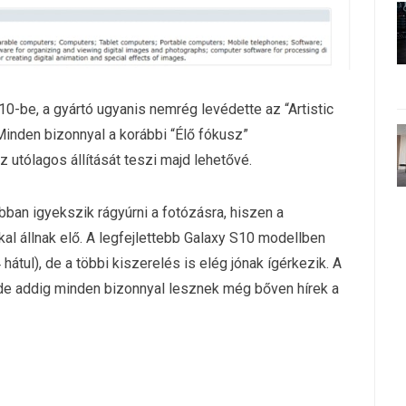
10-be, a gyártó ugyanis nemrég levédette az “Artistic
Minden bizonnyal a korábbi “Élő fókusz”
 utólagos állítását teszi majd lehetővé.
ban igyekszik rágyúrni a fotózásra, hiszen a
l állnak elő. A legfejlettebb Galaxy S10 modellben
hátul), de a többi kiszerelés is elég jónak ígérkezik. A
 de addig minden bizonnyal lesznek még bőven hírek a