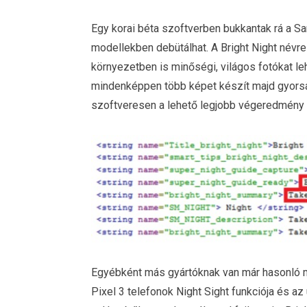
Egy korai béta szoftverben bukkantak rá a S
modellekben debütálhat. A Bright Night névr
környezetben is minőségi, világos fotókat l
mindenképpen több képet készít majd gyors
szoftveresen a lehető legjobb végeredmény
Egyébként más gyártóknak van már hasonló m
Pixel 3 telefonok Night Sight funkciója és 