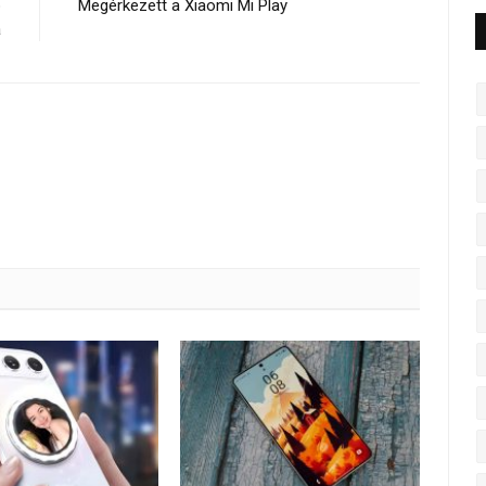
b
Megérkezett a Xiaomi Mi Play
a