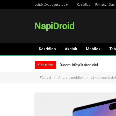
csütörtök, augusztus 6
Kezdőlap
Felhasználási 
NapiDroid
Kezdőlap
Akciók
Mobilok
Tab
Kiárusítás
Xiaomi kütyük áron alul
»
»
Főoldal
Android mobilok
Új kameramódokk