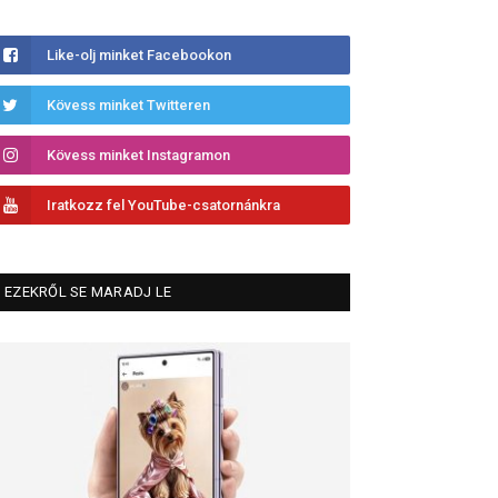
Like-olj minket Facebookon
Kövess minket Twitteren
Kövess minket Instagramon
Iratkozz fel YouTube-csatornánkra
EZEKRŐL SE MARADJ LE