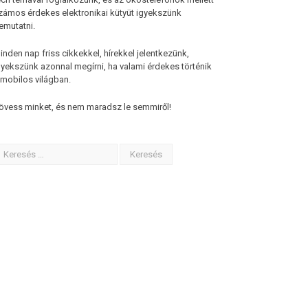
zámos érdekes elektronikai kütyüt igyekszünk
emutatni.
inden nap friss cikkekkel, hírekkel jelentkezünk,
gyekszünk azonnal megírni, ha valami érdekes történik
 mobilos világban.
övess minket, és nem maradsz le semmiről!