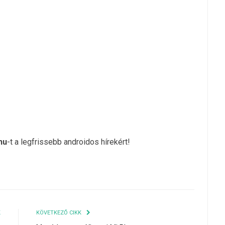
hu
-t a legfrissebb androidos hírekért!
K
KÖVETKEZŐ CIKK