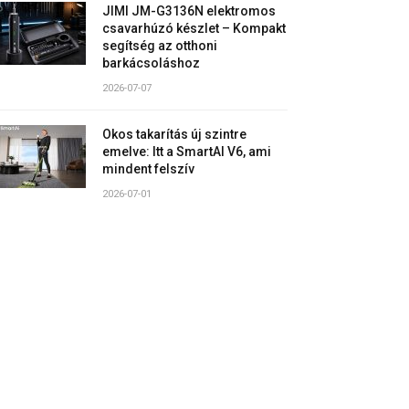
JIMI JM-G3136N elektromos
csavarhúzó készlet – Kompakt
segítség az otthoni
barkácsoláshoz
2026-07-07
Okos takarítás új szintre
emelve: Itt a SmartAI V6, ami
mindent felszív
2026-07-01