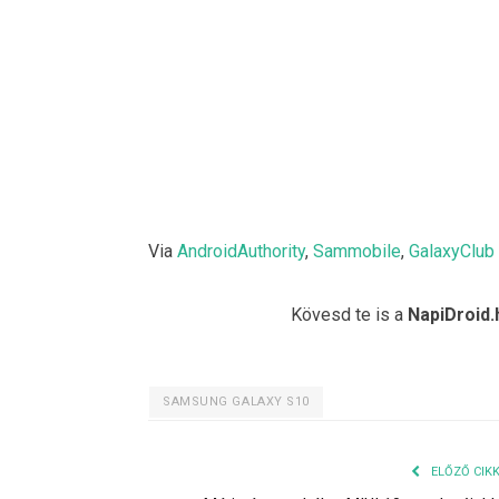
Via
AndroidAuthority
,
Sammobile
,
GalaxyClub
Kövesd te is a
NapiDroid.
SAMSUNG GALAXY S10
ELŐZŐ CIK