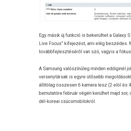
Egy másik új funkció is bekerülhet a Galaxy S
Live Focus” kifejezést, ami elég beszédes. 
továbbfejlesztéséről van szó, vagyis a fókusz
A Samsung valószínűleg minden eddiginél job
versenytársak is egyre ütősebb megoldásokka
állítólag összesen 6 kamera lesz (2 elöl és 4 
bemutatóra február végén kerülhet majd sor,
dél-koreai csúcsmobilokról.