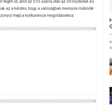
ht Night-ot, amit az S10 széria után az S9 modellek és
csak az a kérdés, hogy a valóságban mennyire működik
iszonyul majd a konkurencia megoldásaihoz.
H
G
S
A
a