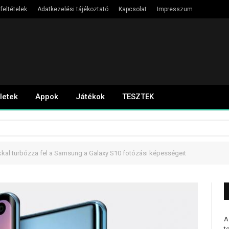
feltételek
Adatkezelési tájékoztató
Kapcsolat
Impresszum
letek
Appok
Játékok
TESZTEK
al turbózza fel a Samsung a Galaxy S10 fotózási képességeit
A
t