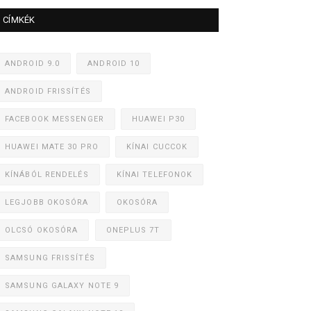
CÍMKÉK
ANDROID 9.0
ANDROID 10
ANDROID FRISSÍTÉS
FACEBOOK MESSENGER
HUAWEI P30
HUAWEI MATE 30 PRO
KÍNAI CUCCOK
KÍNÁBÓL RENDELÉS
KÍNAI TELEFONOK
LEGJOBB OKOSÓRA
OKOSÓRA
OLCSÓ OKOSÓRA
ONEPLUS 7T
SAMSUNG FRISSÍTÉS
SAMSUNG GALAXY NOTE 9