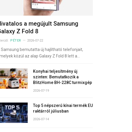
ivatalos a megújult Samsung
alaxy Z Fold 8
zerző:
PÉTER
2026-07-22
 Samsung bemutatta új hajlítható telefonjait,
melyek közül az alap Galaxy Z Fold 8 lett a…
Konyhai teljesítmény új
szinten: Bemutatkozik a
BlitzHome BH-228C turmixgép
2026-07-19
Top 5 népszerű kínai termék EU
raktárról júliusban
2026-07-14