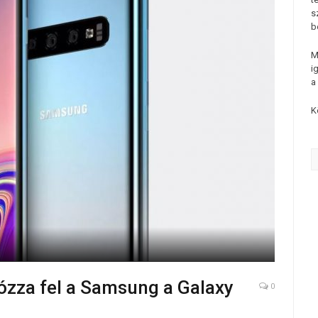
s
b
M
i
a
K
zza fel a Samsung a Galaxy
0